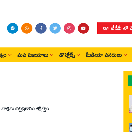
టీడీపీ లో 
్వం
మన విజయాలు
డౌన్లోడ్స్
మీడియా వనరులు
ళ్లను చట్టప్రకారం శిక్షిస్తాం