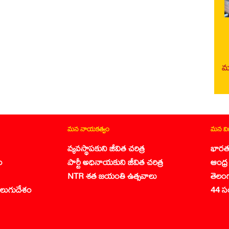
మర
మన నాయకత్వం
మన వ
వ్యవస్థాపకుని జీవిత చరిత్ర
భారత
ం
పార్టీ అధినాయకుని జీవిత చరిత్ర
ఆంధ్ర 
NTR శత జయంతి ఉత్సవాలు
తెలం
లుగుదేశం
44 స