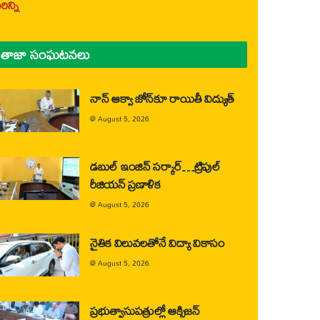
ిన్ని
తాజా సంఘటనలు
నాన్ ఆక్వా జోన్‌కూ రాయితీ విద్యుత్
@
August 5, 2026
డబుల్ ఇంజిన్ సర్కార్…ట్రిపుల్
రీజియన్ ప్రణాళిక
@
August 5, 2026
నైతిక విలువలతోనే విద్యా వికాసం
@
August 5, 2026
ప్రభుత్వాసుపత్రుల్లో ఆక్సిజన్