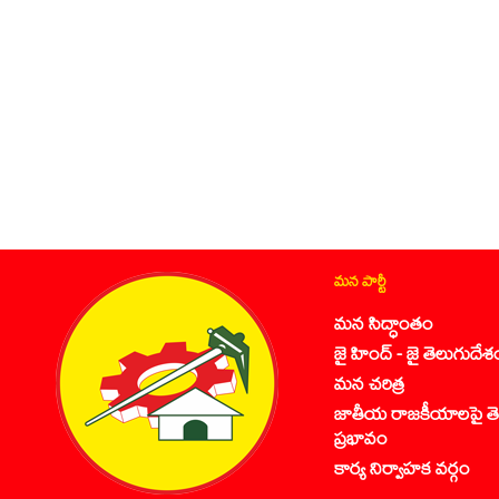
మన పార్టీ
మన సిద్ధాంతం
జై హింద్ - జై తెలుగుదేశ
మన చరిత్ర
జాతీయ రాజకీయాలపై తె
ప్రభావం
కార్య నిర్వాహక వర్గం