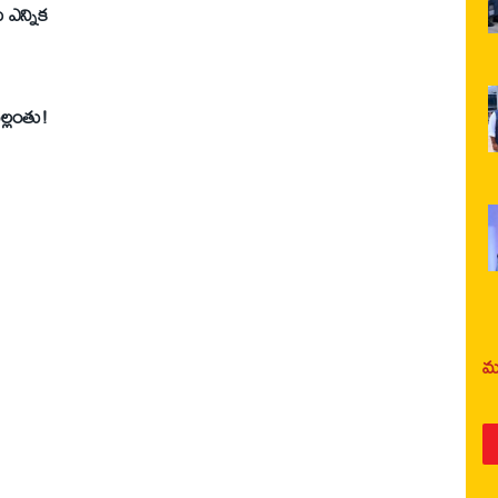
ు ఎన్నిక
గల్లంతు!
మర