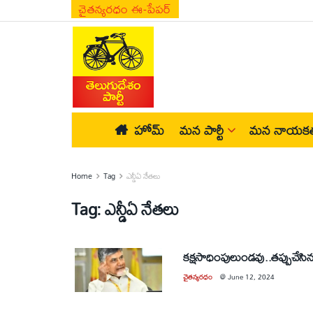
చైతన్యరధం ఈ-పేపర్
హోమ్
మన పార్టీ
మన నాయకత
Home
Tag
ఎన్డీఏ నేతలు
Tag:
ఎన్డీఏ నేతలు
కక్షసాధింపులుండవు..తప్పుచేసిన వా
చైతన్యరధం
@
June 12, 2024