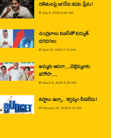
దళితులపై జగన్‌ది కపట ప్రేమ!
@
July 9, 2026 6:00 AM
చంద్రబాబు విజన్‌తో విద్యుత్
ధగధగలు
@
April 29, 2026 7:10 AM
అమ్మకు ఆసరా…చెల్లెమ్మలకు
భరోసా…
@
March 8, 2026 6:30 AM
కష్టాలు ఉన్నా.. కర్తవ్యం వీడలేదు!
@
February 18, 2026 6:15 AM