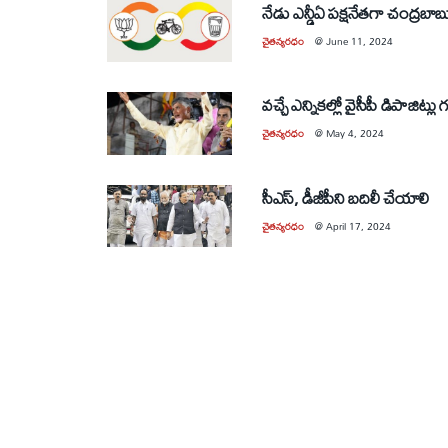
నేడు ఎన్డీఏ పక్షనేతగా చంద్రబాబ
చైతన్యరధం
@
June 11, 2024
వచ్చే ఎన్నికల్లో వైసీపీ డిపాజిట్లు 
చైతన్యరధం
@
May 4, 2024
సీఎస్‌, డీజీపీని బదిలీ చేయాలి
చైతన్యరధం
@
April 17, 2024