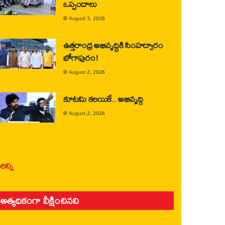
ఒప్పందాలు
@
August 3, 2026
ఉత్తరాంధ్ర అభివృద్ధికి సింహద్వారం
భోగాపురం!
@
August 2, 2026
కూటమి కలయికే.. అభివృద్ధి
@
August 2, 2026
ిన్ని
అత్యధికంగా వీక్షించినవి