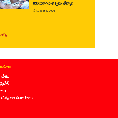
వినియోగం లెక్కలు తేల్చాలి
@
August 4, 2026
ిన్ని
ిజయాలు
 దేశం
ప్రదేశ్
గాణ
ంవత్సరాల విజయాలు