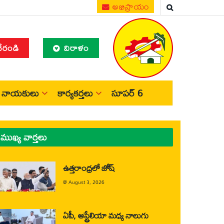
అభిప్రాయం
చేరండి
విరాళం
నాయకులు
కార్యకర్తలు
సూపర్ 6
ముఖ్య వార్తలు
ఉత్తరాంధ్రలో జోష్
@
August 3, 2026
ఏపీ, ఆస్ట్రేలియా మధ్య నాలుగు