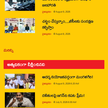
జలహారతి
చైతన్యరధం
@
August 9, 2026
చట్టం చేస్తున్నాం…బీసీలకు సంరక్షణ
కల్పిస్తాం
చైతన్యరధం
@
August 8, 2026
మరిన్ని
అత్యధికంగా వీక్షించినవి
ఆదర్శ నియోజకవర్గంగా మంగళగిరి!
చైతన్యరధం
@
August 9, 2026 6:20 AM
దళితులపై జగన్‌ది కపట ప్రేమ!
చైతన్యరధం
@
July 9, 2026 6:00 AM