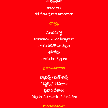
ఆంధ్ర ప్రదేశ్
తెలంగాణ
44 సంవత్సరాల విజయాలు
డౌన్లోడ్స్
మ్యానిఫెస్టో
మహానాడు 2022 తీర్మానాలు
నాయకుడితో నా చిత్రం
లోగోలు
నాయకుల చిత్రాలు
ప్రచార సమాచారం
బ్యానర్స్ / బుక్ లెట్స్
పోస్టర్స్ / కరపత్రాలు
ప్రచార గీతాలు
ఎన్నికల సమాచారం / సూచనలు
మీడియా వనరులు