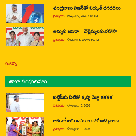
చంద్రబాబు విజన్‌తో విద్యుత్ ధగధగలు
చైతన్యరధం
@
April 29, 2026 7:10 AM
అమ్మకు ఆసరా…చెల్లెమ్మలకు భరోసా…
చైతన్యరధం
@
March 8, 2026 6:30 AM
మరిన్ని
తాజా సంఘటనలు
పట్టిసీమ నీటితో కృష్ణా డెల్టా కళకళ
చైతన్యరధం
@
August 10, 2026
ఆదివాసీలకు అవకాశాలతో అద్భుతాలు
చైతన్యరధం
@
August 10, 2026