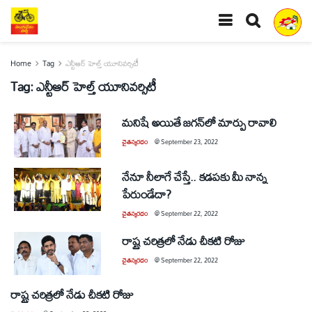
Home
Tag
ఎన్టీఆర్‌ హెల్త్‌ యూనివర్సిటీ
Tag:
ఎన్టీఆర్‌ హెల్త్‌ యూనివర్సిటీ
మనిషే అయితే జగన్‌లో మార్పు రావాలి
చైతన్యరధం
@
September 23, 2022
నేనూ నీలాగే చేస్తే.. కడపకు మీ నాన్న
పేరుండేదా?
చైతన్యరధం
@
September 22, 2022
రాష్ట్ర చరిత్రలో నేడు చీకటి రోజు
చైతన్యరధం
@
September 22, 2022
రాష్ట్ర చరిత్రలో నేడు చీకటి రోజు