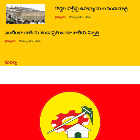
గొడ్డలి పార్టీపై ఉపాధ్యాయుల దండయాత్ర
చైతన్యరధం
@
August 9, 2026
ఇంటింటా జాతీయ జెండా ప్రతి ఇంటా జాతీయ స్ఫూర్తి
చైతన్యరధం
@
August 9, 2026
మరిన్ని