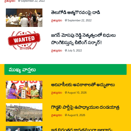
చైతన్యరధం
@
September 22, 2022
తెలుగోడి ఆత్మగౌరవంపై దాడి
చైతన్యరధం
@
September 22, 2022
జగన్‌ మోసపు రెడ్డి నెతృత్వంలో నిధులు
దొంగిలిస్తున్న చీటింగ్‌ సర్కార్‌!
చైతన్యరధం
@
July 5, 2022
ముఖ్య వార్తలు
ఆదివాసీలకు అవకాశాలతో అద్భుతాలు
చైతన్యరధం
@
August 10, 2026
గొడ్డలి పార్టీపై ఉపాధ్యాయుల దండయాత్ర
చైతన్యరధం
@
August 9, 2026
ఇక నిరంతర కార్యక్రమంగా జలధార-