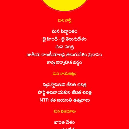
మన పార్టీ
మన సిద్ధాంతం
జై హింద్ - జై తెలుగుదేశం
మన చరిత్ర
జాతీయ రాజకీయాలపై తెలుగుదేశం ప్రభావం
కార్య నిర్వాహక వర్గం
మన నాయకత్వం
వ్యవస్థాపకుని జీవిత చరిత్ర
పార్టీ అధినాయకుని జీవిత చరిత్ర
NTR శత జయంతి ఉత్సవాలు
మన విజయాలు
భారత దేశం