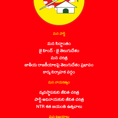
మన పార్టీ
మన సిద్ధాంతం
జై హింద్ - జై తెలుగుదేశం
మన చరిత్ర
జాతీయ రాజకీయాలపై తెలుగుదేశం ప్రభావం
కార్య నిర్వాహక వర్గం
మన నాయకత్వం
వ్యవస్థాపకుని జీవిత చరిత్ర
పార్టీ అధినాయకుని జీవిత చరిత్ర
NTR శత జయంతి ఉత్సవాలు
మన విజయాలు