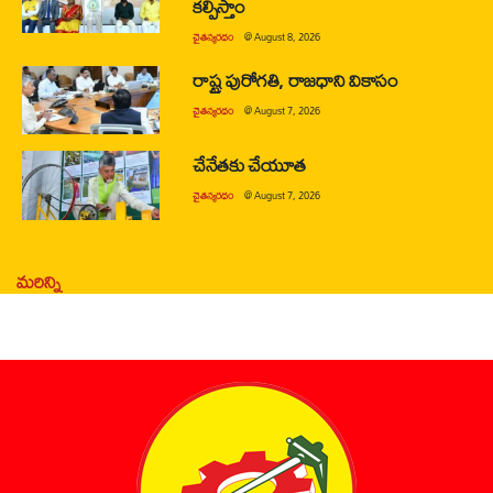
కల్పిస్తాం
చైతన్యరధం
@
August 8, 2026
రాష్ట్ర పురోగతి, రాజధాని వికాసం
చైతన్యరధం
@
August 7, 2026
చేనేతకు చేయూత
చైతన్యరధం
@
August 7, 2026
మరిన్ని