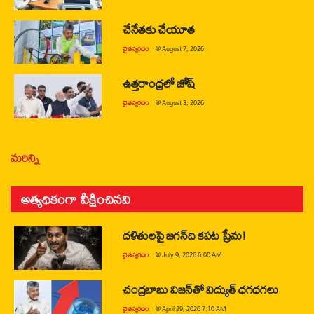
చేనేతకు చేయూత
చైతన్యరధం
@
August 7, 2026
ఉత్తరాంధ్రలో జోష్
చైతన్యరధం
@
August 3, 2026
మరిన్ని
అత్యధికంగా వీక్షించినవి
దళితులపై జగన్‌ది కపట ప్రేమ!
చైతన్యరధం
@
July 9, 2026 6:00 AM
చంద్రబాబు విజన్‌తో విద్యుత్ ధగధగలు
చైతన్యరధం
@
April 29, 2026 7:10 AM