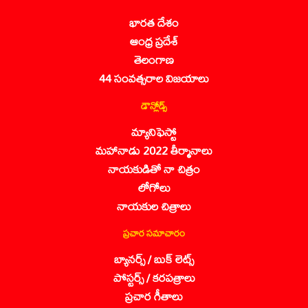
భారత దేశం
ఆంధ్ర ప్రదేశ్
తెలంగాణ
44 సంవత్సరాల విజయాలు
డౌన్లోడ్స్
మ్యానిఫెస్టో
మహానాడు 2022 తీర్మానాలు
నాయకుడితో నా చిత్రం
లోగోలు
నాయకుల చిత్రాలు
ప్రచార సమాచారం
బ్యానర్స్ / బుక్ లెట్స్
పోస్టర్స్ / కరపత్రాలు
ప్రచార గీతాలు