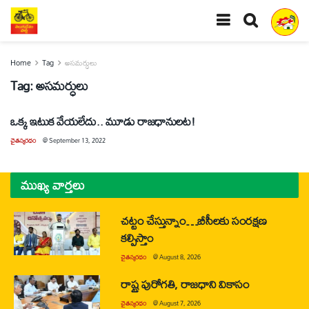
Home
Tag
అసమర్ధులు
Tag:
అసమర్ధులు
ఒక్క ఇటుక వేయలేదు.. మూడు రాజధానులట!
చైతన్యరధం
@
September 13, 2022
ముఖ్య వార్తలు
చట్టం చేస్తున్నాం…బీసీలకు సంరక్షణ
కల్పిస్తాం
చైతన్యరధం
@
August 8, 2026
రాష్ట్ర పురోగతి, రాజధాని వికాసం
చైతన్యరధం
@
August 7, 2026