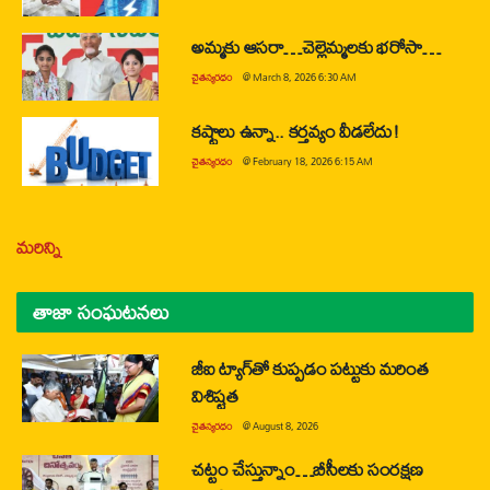
అమ్మకు ఆసరా…చెల్లెమ్మలకు భరోసా…
చైతన్యరధం
@
March 8, 2026 6:30 AM
కష్టాలు ఉన్నా.. కర్తవ్యం వీడలేదు!
చైతన్యరధం
@
February 18, 2026 6:15 AM
మరిన్ని
తాజా సంఘటనలు
జీఐ ట్యాగ్‌తో కుప్పడం పట్టుకు మరింత
విశిష్టత
చైతన్యరధం
@
August 8, 2026
చట్టం చేస్తున్నాం…బీసీలకు సంరక్షణ