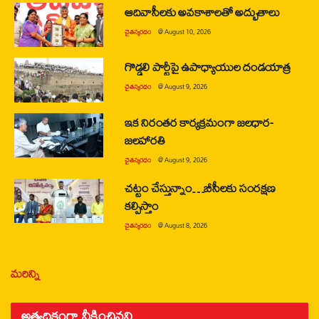
ఆదివాసీలకు అవకాశాలతో అద్భుతాలు
చైతన్యరధం
@
August 10, 2026
గొడ్డలి పార్టీపై ఉపాధ్యాయుల దండయాత్ర
చైతన్యరధం
@
August 9, 2026
ఇక నిరంతర కార్యక్రమంగా జలధార-
జలహారతి
చైతన్యరధం
@
August 9, 2026
చట్టం చేస్తున్నాం…బీసీలకు సంరక్షణ
కల్పిస్తాం
చైతన్యరధం
@
August 8, 2026
మరిన్ని
అత్యధికంగా వీక్షించినవి