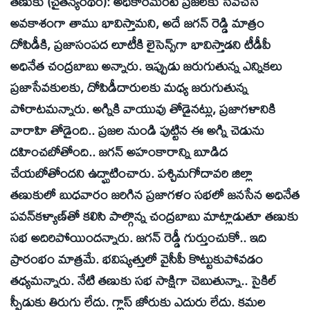
తణుకు (చైతన్యరథం): అధికారమంటే ప్రజలకు సేవచేసే
అవకాశంగా తాము భావిస్తామని, అదే జగన్‌ రెడ్డి మాత్రం
దోపిడీకి, ప్రజాసంపద లూటీకి లైసెన్స్‌గా భావిస్తాడని టీడీపీ
అధినేత చంద్రబాబు అన్నారు. ఇప్పుడు జరుగుతున్న ఎన్నికలు
ప్రజాసేవకులకు, దోపిడీదారులకు మధ్య జరుగుతున్న
పోరాటమన్నారు. అగ్నికి వాయువు తోడైనట్లు, ప్రజాగళానికి
వారాహి తోడైంది.. ప్రజల నుండి పుట్టిన ఈ అగ్ని చెడును
దహించబోతోంది.. జగన్‌ అహంకారాన్ని బూడిద
చేయబోతోందని ఉద్ఘాటించారు. పశ్చిమగోదావరి జిల్లా
తణుకులో బుధవారం జరిగిన ప్రజాగళం సభలో జనసేన అధినేత
పవన్‌కళ్యాణ్‌తో కలిసి పాల్గొన్న చంద్రబాబు మాట్లాడుతూ తణుకు
సభ అదిరిపోయిందన్నారు. జగన్‌ రెడ్డీ గుర్తుంచుకో.. ఇది
ప్రారంభం మాత్రమే. భవిష్యత్తులో వైసీపీ కొట్టుకుపోవడం
తధ్యమన్నారు. నేటి తణుకు సభ సాక్షిగా చెబుతున్నా.. సైకిల్‌
స్పీడుకు తిరుగు లేదు. గ్లాస్‌ జోరుకు ఎదురు లేదు. కమల