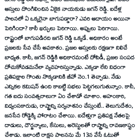
ఆస్తులు దొంగిలించిన ఏకైక నాయకుడు జగన్‌ రెడ్డి. ఐదేళ్ల
పాలనలో ఏ ఒక్కరైనా బాగుపడ్డారా? ఎవరి ఆదాయం అయినా
పెరిగిందా? కానీ ఖర్చులు పెరిగాయి. అప్పులు పెరిగాయి.
రాష్ట్రంలో బాగుపడిరది జగన్‌ రెడ్డి ఒక్కడే. అధికారం అంటే
ప్రజలకు సేవ చేసే అవకాశం. ప్రజల ఆస్తులకు రక్షణగా నిలిచే
బాధ్యత. కానీ, జగన్‌ రెడ్డికి అధికారమంటే దోపిడీ, ప్రజల సంపద
దోచుకోవడమనేలా వ్యవహరిస్తున్నాడు. ఎక్కడా లేని విధంగా
ప్రతిపక్షాల గొంతు నొక్కడానికి జీవో నెం.1 తెచ్చాడు. నేడు
ఎన్నికల కమిషన్‌ ఉంది కాబట్టి సభలు పెట్టగలుగుతున్నాం. కానీ,
గత ఐదు సంవత్సరాలుగా ఏం చేశాడో చూశాం. అహంకారి,
విధ్వంసకారుడు, రాష్ట్రాన్ని సర్వనాశనం చేస్తుంటే.. తెలుగుదేశం,
జనసేన రోడ్డెక్కి పోరాటం చేశాయి. ఐదేళ్లుగా ప్రతిపక్ష నేతలపై
దాడులు, దౌర్జన్యాలు, కేసులు, అరెస్టులతో రాష్ట్రాన్ని రావణకాష్టం
చేశాడు. ఇలాంటి రాక్షస పాలనను మే 13న వేసే ఓటుతో