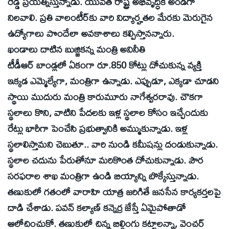
రెడ్డి ప్రయత్నిస్తున్నాడు. యువత రాష్ట్ర అభివృద్ధికి అండగా
నిలవాలి. ప్రతి వాలంటీర్‌కు వారి విద్యార్హతల మేరకు మెరుగైన
ఉద్యోగాలు పొందేలా అవకాశాలు కల్పిస్తానన్నారు.
ఖండాలు దాటిన బుజ్జికన్న మంత్రి అవినీతి
టీడీఆర్‌ బాండ్లలో ఏకంగా రూ.850 కోట్లు దోచుకున్న వ్యక్తి
ఇక్కడ ఎమ్మెల్యేగా, మంత్రిగా ఉన్నాడు. ఎప్పుడూ, ఎక్కడా చూడని
స్థాయి ముదురు మంత్రి కారుమూరు నాగేశ్వరరావు. చౌకగా
స్థలాలు కొని, వాటిని పేదలకు ఇళ్ల స్థలాల కోసం ఇచ్చేందుకు
రేట్లు భారీగా పెంచేసి ప్రభుత్వానికి అమ్ముకున్నాడు. ఇళ్ల
స్థలాలిస్తామని చెబుతూ.. వారి నుండి కమీషన్లు దండుకున్నాడు.
స్థలాల చదును పేరుతోనూ మరికొంత దోచుకున్నాడు. పౌర
సరఫరాల శాఖ మంత్రిగా ఉండి బియ్యాన్ని బొక్కేస్తున్నాడు.
తణుకులో గతంలో వారాహి యాత్ర జరిగితే జనసేన కార్యకర్తలపై
దాడి చేశాడు. పవన్‌ కల్యాణ్‌ కన్నెర్ర జేస్తే ఏమైపోతాడో
ఆలోచించుకో. తణుకులో చిన్న బిల్డింగు కట్టాలన్నా, వెంచర్‌