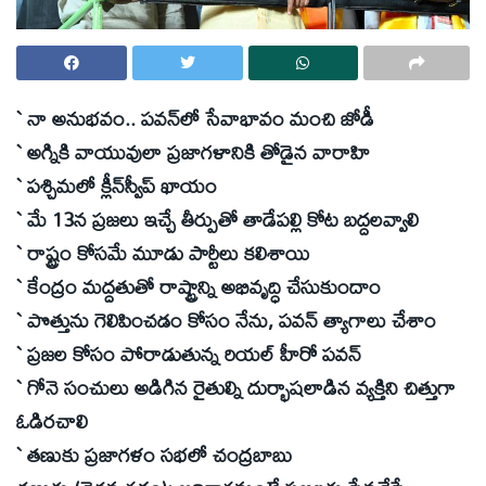
` నా అనుభవం.. పవన్‌లో సేవాభావం మంచి జోడీ
` అగ్నికి వాయువులా ప్రజాగళానికి తోడైన వారాహి
` పశ్చిమలో క్లీన్‌స్వీప్‌ ఖాయం
` మే 13న ప్రజలు ఇచ్చే తీర్పుతో తాడేపల్లి కోట బద్దలవ్వాలి
` రాష్ట్రం కోసమే మూడు పార్టీలు కలిశాయి
` కేంద్రం మద్దతుతో రాష్ట్రాన్ని అభివృద్ధి చేసుకుందాం
` పొత్తును గెలిపించడం కోసం నేను, పవన్‌ త్యాగాలు చేశాం
` ప్రజల కోసం పోరాడుతున్న రియల్‌ హీరో పవన్‌
` గోనె సంచులు అడిగిన రైతుల్ని దుర్భాషలాడిన వ్యక్తిని చిత్తుగా
ఓడిరచాలి
` తణుకు ప్రజాగళం సభలో చంద్రబాబు