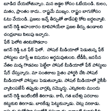
బూడిద చేయబోతున్నాం. మన బిడ్డల కోసం ఓటేయండి. కులం,
మతం, ప్రాంతం కాదు.. రాష్ట్రమే ముఖ్యం. రాష్ట్రం బాగుకోసం
ఓటు వేయండి. ప్రజలు ఇచ్చే తీర్పుతో తాడేపల్లి కోట బద్దలవ్వాలి.
జగన్‌ రెడ్డి అహంకారం కూలిపోయేలా ప్రజల తీర్పు ఉండాలని
చంద్రబాబు పిలుపు ఇచ్చారు.
ఫేక్‌ ఫెలోని తరిమికొడదాం
జగన్‌ రెడ్డి ఒక ఫేక్‌ ఫెలో. సోషల్‌ మీడియాలో పెడుతున్న ఫేక్‌
పోస్టులు చూస్తే ఆ విషయం అర్థమవుతుంది. టీడీపీ, జనసేన
నేతల మధ్య గొడవలు పెట్టేలా సోషల్‌ మీడియాలో ఫేక్‌ పోస్టులు
షేర్‌ చేస్తున్నారు. మా సంతకాలు సైతం ఫోర్జరీ చేసి సోషల్‌
మీడియాలో పోస్టులు పెడుతున్నాడు. సోషల్‌ మీడియాలో వైసీపీ
వ్యాపింపజేసే తప్పుడు వార్తల్ని నమ్మొద్దు. ఎన్నికలకు ముందు
జగన్‌ రెడ్డి ఇంటింటికీ తిరిగాడు. కానీ, గత ఐదేళ్లు పరదాలు
కట్టుకుని తిరిగాడు. బారికేడ్లు పెట్టుకున్నాడు. చెట్లు నరికాడు.
ఇప్పుడు మరోసారి ప్రజల్లోకి వస్తున్నాడు. ఇలాంటి మూర్ఖుడిని