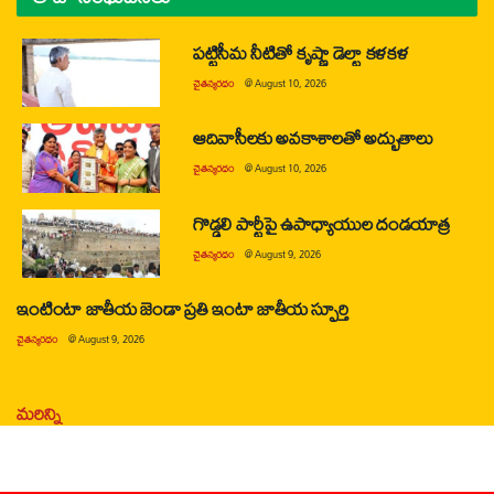
పట్టిసీమ నీటితో కృష్ణా డెల్టా కళకళ
చైతన్యరధం
@
August 10, 2026
ఆదివాసీలకు అవకాశాలతో అద్భుతాలు
చైతన్యరధం
@
August 10, 2026
గొడ్డలి పార్టీపై ఉపాధ్యాయుల దండయాత్ర
చైతన్యరధం
@
August 9, 2026
ఇంటింటా జాతీయ జెండా ప్రతి ఇంటా జాతీయ స్ఫూర్తి
చైతన్యరధం
@
August 9, 2026
మరిన్ని