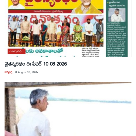
చైతన్యరధం
చైతన్యరధం ఈ పేపర్ 10-08-2026
కార్యకర్త
@
August 10, 2026