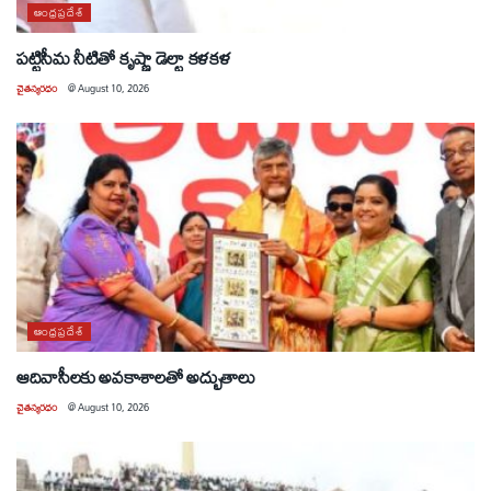
ఆంధ్రప్రదేశ్
పట్టిసీమ నీటితో కృష్ణా డెల్టా కళకళ
చైతన్యరధం
@
August 10, 2026
ఆంధ్రప్రదేశ్
ఆదివాసీలకు అవకాశాలతో అద్భుతాలు
చైతన్యరధం
@
August 10, 2026