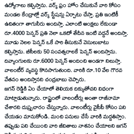
ఉద్యోగాలు కల్పిస్తాను. వర్క్‌ ఫ్రం హోం చేసుకునే వారి కోసం
మండల కేంద్రాల్లో వర్క్‌ స్టేషన్లు ఏర్పాటు చేస్తా. ప్రతి ఇంటికీ
ఉచితంగా తాగునీరు అందిస్తా. ఎలాంటి ఆంక్షలు లేకుండా
రూ.4000 పెన్షన్‌ ప్రతి నెలా ఒకటో తేదీన ఇంటి వద్దనే అందిస్తా.
మూడు నెలల పెన్షన్‌ ఒకే సారి తీసుకునే వెసులుబాటు
కల్పిస్తాను. బీసీలకు 50 సంవత్సరాలకే పెన్షన్‌ అందిస్తాను.
దివ్యాంగులకు రూ.6000 పెన్షన్‌ అందించి అండగా నిలుస్తా.
వాలంటీర్‌ వ్యవస్థ కొనసాగుతుంది. వారికి రూ.10 వేల గౌరవ
వేతనం అందిస్తానని చంద్రబాబు చెప్పారు.
జగన్‌ రెడ్డికి ఏం చేయాలో తెలియక దిక్కుతోచని విధంగా
మాట్లాడుతున్నారు. రాష్ట్రంలో వాలంటీర్లు అంతా రాజీనామా
చేశారని దుష్ప్రచారం చేస్తున్నారు. వాలంటీర్లు వైసీపీ కోసం పని
చేయడం మానుకోండి. మంచి పనులు చేసే వారికి మద్దతిస్తాం.
తప్పుడు పని చేయించి వారి జీవితాలు నాశనం చేయాలని జగన్‌