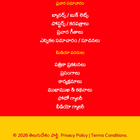
ప్రచార సమాచారం
బ్యానర్స్ / బుక్ లెట్స్
పోస్టర్స్ / కరపత్రాలు
ప్రచార గీతాలు
ఎన్నికల సమాచారం / సూచనలు
మీడియా వనరులు
పత్రికా ప్రకటనలు
ప్రసంగాలు
కార్యక్రమాలు
ముఖాముఖి & కథనాలు
ఫోటో గ్యాలరీ
వీడియో గ్యాలరీ
© 2026 తెలుగుదేశం పార్టీ.
Privacy Policy |
Terms Conditions.