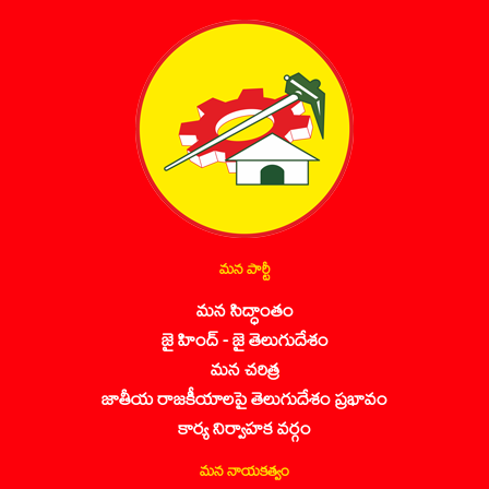
మన పార్టీ
మన సిద్ధాంతం
జై హింద్ - జై తెలుగుదేశం
మన చరిత్ర
జాతీయ రాజకీయాలపై తెలుగుదేశం ప్రభావం
కార్య నిర్వాహక వర్గం
మన నాయకత్వం