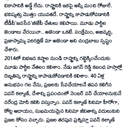
వికాసానికి అడ్డే లేదు. రాష్ట్రానికి ఇకపై అన్నీ మంచి రోజులే.
భవిష్యత్తు మొత్తం యువతదే. రాష్ట్రాన్ని కాపాడుకోవడానికి
టీడీపీ`జనసేన`బీజేపీ చేతులు కలిపాయి. మూడు పార్టీల
జెండాలు వేరయినా.. అజెండా ఒకటే. సంక్షేమం, అభివృద్ధి,
ప్రజాస్వామ్య పరిరక్షణే మా అజెండా అని చంద్రబాబు స్పష్టం
చేశారు.
2014లో విభజన కష్టాల నుండి రాష్ట్రాన్ని గట్టెక్కించేందుకు
మూడు పార్టీల నేతలం కలిశాం. నేడు జగన్‌ రెడ్డి కబంధ హస్తాల్లో
దెబ్బతిన్న రాష్ట్రాన్ని కాపాడుకోవడానికి కలిశాం. 40 ఏళ్ల
అనుభవం గల నేను, ప్రజలకు సేవచేయాలనే తపన కలిగిన
పవన్‌ కల్యాణ్‌, దేశాన్ని ప్రపంచంలో నెంబర్‌ వన్‌ చేయాలనుకునే
నరేంద్ర మోదీ కలిసి వస్తున్నాం. పవన్‌ కల్యాణ్‌ సినిమా హీరోగా,
కోట్ల ఆదాయం, సుఖమయమైన సినిమా జీవితాన్ని వదులుకుని
ప్రజల కోసం వచ్చారు. ప్రజల తరఫున ప్రశ్నిస్తూ పవన్‌ కల్యాణ్‌