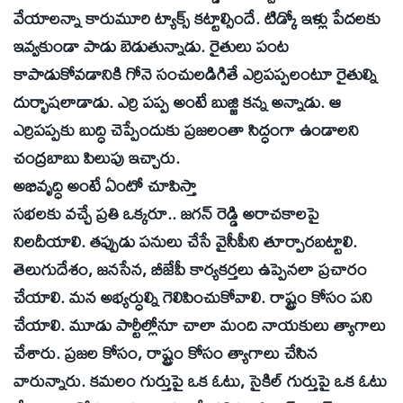
వేయాలన్నా కారుమూరి ట్యాక్స్‌ కట్టాల్సిందే. టిడ్కో ఇళ్లు పేదలకు
ఇవ్వకుండా పాడు బెడుతున్నాడు. రైతులు పంట
కాపాడుకోవడానికి గోనె సంచులడిగితే ఎర్రిపప్పలంటూ రైతుల్ని
దుర్భాషలాడాడు. ఎర్రి పప్ప అంటే బుజ్జి కన్న అన్నాడు. ఆ
ఎర్రిపప్పకు బుద్ధి చెప్పేందుకు ప్రజలంతా సిద్ధంగా ఉండాలని
చంద్రబాబు పిలుపు ఇచ్చారు.
అభివృద్ధి అంటే ఏంటో చూపిస్తా
సభలకు వచ్చే ప్రతి ఒక్కరూ.. జగన్‌ రెడ్డి అరాచకాలపై
నిలదీయాలి. తప్పుడు పనులు చేసే వైసీపీని తూర్పారబట్టాలి.
తెలుగుదేశం, జనసేన, బీజేపీ కార్యకర్తలు ఉప్పెనలా ప్రచారం
చేయాలి. మన అభ్యర్ధుల్ని గెలిపించుకోవాలి. రాష్ట్రం కోసం పని
చేయాలి. మూడు పార్టీల్లోనూ చాలా మంది నాయకులు త్యాగాలు
చేశారు. ప్రజల కోసం, రాష్ట్రం కోసం త్యాగాలు చేసిన
వారున్నారు. కమలం గుర్తుపై ఒక ఓటు, సైకిల్‌ గుర్తుపై ఒక ఓటు