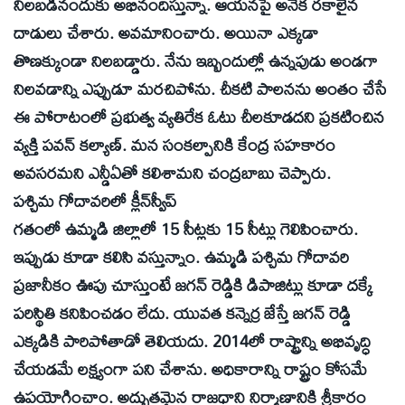
నిలబడినందుకు అభినందిస్తున్నా. ఆయనపై అనేక రకాలైన
దాడులు చేశారు. అవమానించారు. అయినా ఎక్కడా
తొణక్కుండా నిలబడ్డారు. నేను ఇబ్బందుల్లో ఉన్నపుడు అండగా
నిలవడాన్ని ఎప్పుడూ మరచిపోను. చీకటి పాలనను అంతం చేసే
ఈ పోరాటంలో ప్రభుత్వ వ్యతిరేక ఓటు చీలకూడదని ప్రకటించిన
వ్యక్తి పవన్‌ కల్యాణ్‌. మన సంకల్పానికి కేంద్ర సహకారం
అవసరమని ఎన్డీఏతో కలిశామని చంద్రబాబు చెప్పారు.
పశ్చిమ గోదావరిలో క్లీన్‌స్వీప్‌
గతంలో ఉమ్మడి జిల్లాలో 15 సీట్లకు 15 సీట్లు గెలిపించారు.
ఇప్పుడు కూడా కలిసి వస్తున్నాం. ఉమ్మడి పశ్చిమ గోదావరి
ప్రజానీకం ఊపు చూస్తుంటే జగన్‌ రెడ్డికి డిపాజిట్లు కూడా దక్కే
పరిస్థితి కనిపించడం లేదు. యువత కన్నెర్ర జేస్తే జగన్‌ రెడ్డి
ఎక్కడికి పారిపోతాడో తెలియదు. 2014లో రాష్ట్రాన్ని అభివృద్ధి
చేయడమే లక్ష్యంగా పని చేశాను. అధికారాన్ని రాష్ట్రం కోసమే
ఉపయోగించాం. అద్భుతమైన రాజధాని నిర్మాణానికి శ్రీకారం