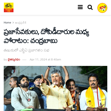
Home
ఆంధ్రప్రదేశ్
ప్రజాసేవకులు, దోపిడీదారుల మధ్య
పోరాటం: చంద్రబాబు
తణుకులో ఎన్డీఏ ప్రజాగళం సభ
by
చైతన్యరధం
Apr 11, 2024 at 8:40am