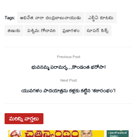
Tags:
అధినేత నారా చంద్రబాబునాయుడు
ఎన్డీఏ కూటమి
తణుకు
పశ్చిమ గోదావరి
ప్రజాగళం
సూపర్‌ సిక్స్‌
Previous Post
భువనమ్మ పరామర్శ…కొండంత భరోసా!
Next Post
యువగళం పాదయాత్రను కళ్లకు కట్టిన ‘శకారంభం’!
మరిన్ని
వార్తలు