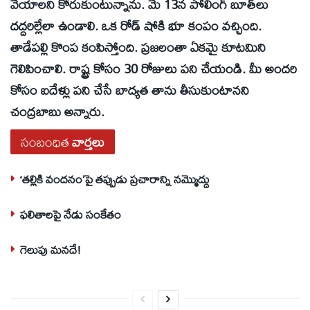
వేయాలని కోరుకుంటున్నాను. మే 13న పోలింగ్‌ బూత్‌లు
దద్దరిల్లేలా ఉండాలి. ఒక రోడ్‌ షోకి భూ కంపం వచ్చింది.
తాడేపల్లి కొంప కంపిస్తోంది. ప్రజలంతా ఏకమై కూటమిని
గెలిపించాలి. రాష్ట్ర కోసం 30 రోజులు పని చేయండి. మీ అందరి
కోసం ఐదేళ్లు పని చేసే బాద్యత తాను తీసుకుంటానని
చంద్రబాబు అన్నారు.
సంబంధిత
వార్తలు
‘తల్లికి వందనం’పై తప్పుడు ప్రచారాన్ని నమ్మొద్దు
ఫలితాలపై నేడు సంకేతం
గెలుపు మనదే!