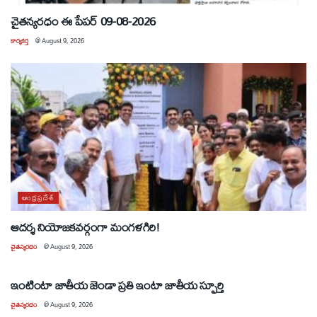
చైతన్యరధం ఈ పేపర్ 09-08-2026
కార్యకర్త
@
August 9, 2026
ఆంధ్రప్రదేశ్
ఆదర్శ నియోజకవర్గంగా మంగళగిరి!
చైతన్యరధం
@
August 9, 2026
ఆంధ్రప్రదేశ్
ఇంటింటా జాతీయ జెండా ప్రతి ఇంటా జాతీయ స్ఫూర్తి
చైతన్యరధం
@
August 9, 2026