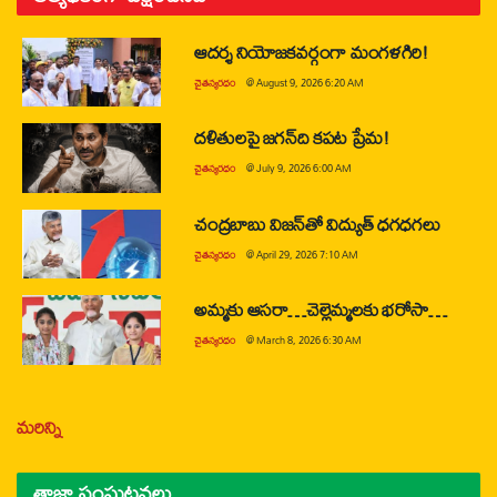
ఆదర్శ నియోజకవర్గంగా మంగళగిరి!
చైతన్యరధం
@
August 9, 2026 6:20 AM
దళితులపై జగన్‌ది కపట ప్రేమ!
చైతన్యరధం
@
July 9, 2026 6:00 AM
చంద్రబాబు విజన్‌తో విద్యుత్ ధగధగలు
చైతన్యరధం
@
April 29, 2026 7:10 AM
అమ్మకు ఆసరా…చెల్లెమ్మలకు భరోసా…
చైతన్యరధం
@
March 8, 2026 6:30 AM
మరిన్ని
తాజా సంఘటనలు