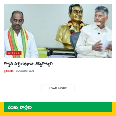
ఆంధ్రప్రదేశ్
గొడ్డలి పార్టీ కుట్రలను తిప్పికొట్టాలి
చైతన్యరధం
@
August 9, 2026
LOAD MORE
ముఖ్య వార్తలు