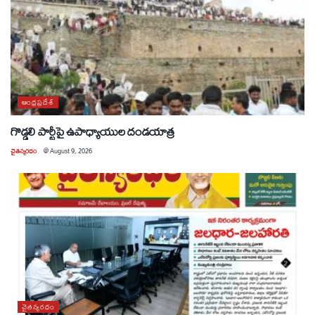
ఆంధ్రప్రదేశ్
గొడ్డలి పార్టీపై ఉపాధ్యాయుల దండయాత్ర
చైతన్యరధం
@
August 9, 2026
చైతన్యరధం