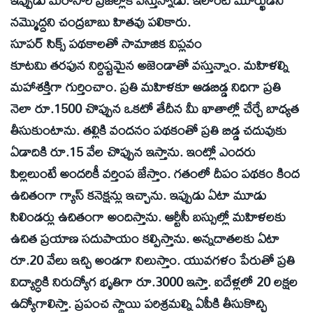
నమ్మొద్దని చంద్రబాబు హితవు పలికారు.
సూపర్‌ సిక్స్‌ పథకాలతో సామాజిక విప్లవం
కూటమి తరఫున నిర్దిష్టమైన అజెండాతో వస్తున్నాం. మహిళల్ని
మహాశక్తిగా గుర్తించాం. ప్రతి మహిళకూ ఆడబిడ్డ నిధిగా ప్రతి
నెలా రూ.1500 చొప్పున ఒకటో తేదీన మీ ఖాతాల్లో చేర్చే బాధ్యత
తీసుకుంటాను. తల్లికి వందనం పథకంతో ప్రతి బిడ్డ చదువుకు
ఏడాదికి రూ.15 వేల చొప్పున ఇస్తాను. ఇంట్లో ఎందరు
పిల్లలుంటే అందరికీ వర్తింప జేస్తాం. గతంలో దీపం పథకం కింద
ఉచితంగా గ్యాస్‌ కనెక్షన్లు ఇచ్చాను. ఇప్పుడు ఏటా మూడు
సిలిండర్లు ఉచితంగా అందిస్తాను. ఆర్టీసీ బస్సుల్లో మహిళలకు
ఉచిత ప్రయాణ సదుపాయం కల్పిస్తాను. అన్నదాతలకు ఏటా
రూ.20 వేలు ఇచ్చి అండగా నిలుస్తాం. యువగళం పేరుతో ప్రతి
విద్యార్ధికి నిరుద్యోగ భృతిగా రూ.3000 ఇస్తా. ఐదేళ్లలో 20 లక్షల
ఉద్యోగాలిస్తా. ప్రపంచ స్థాయి పరిశ్రమల్ని ఏపీకి తీసుకొచ్చి