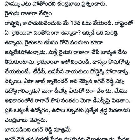
సొమ్ము ఎటు పోతోందని చంద్రబాబు ప్రశ్నించారు.
రైతును రాజుగా చేస్తాం
రాష్ట్రాన్ని కాపాడుకునేందుకు మే 13న ఓటు వేయండి. రాష్ట్రంలో
ఏ రైతయినా సంతోషంగా ఉన్నాడా? ఇక్కడే ఒక మంత్రి
ఉన్నాడు. రైతులకు కనీసం గోనె సంచులు కూడా
ఇవ్వలేకపోతున్నాడు. మళ్లీ రైతుని రాజుగా చేసే బాధ్యత నేను
తీసుకుంటాను. రైతులంతా ఆలోచించండి. ధాన్యం కొనుగోళ్లు
చేయకుంటే.. టీడీపీ, జనసేన నాయకులు రోడ్డెక్కి పోరాడాల్సి
వచ్చింది. ఏటా జాబ్‌ క్యాలెండర్‌ అని చెప్పిన జగన్‌ రెడ్డి ఎన్ని
ఉద్యోగాలిచ్చాడు? మెగా డీఎస్సీ పేరుతో దగా చేశాడు. మేము
అధికారంలోకి రాగానే తొలి సంతకం మెగా డీఎస్సీపై పెడతాం.
ప్రతి ఒక్కరికీ ఉద్యోగం, ఉపాధి కల్పనకు ప్రత్యేక శ్రద్ధ పెడతానని
చంద్రబాబు చెప్పారు.
బాగుపడింది జగన్‌ రెడ్డి మాత్రమే
జగన్‌ రెడ్డి తన సభల్లో పేదల మనిషినని చెబుతున్నాడు. పేదల