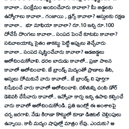
కావాలా.. సంక్షేమం అందించేవారు కావాలా? మీ బిడ్డలకు
ఉద్యోగాలు కావాలా.. గంజాయి , డ్రగ్స్‌ కావాలా? ఆస్తులకు రక్షణ
కావాలా.. భూ మాఫియా కావాలా? రూ.10 ఇచ్చి రూ.100
దోచేసే దొంగలు కావాలా.. సంపద పెంచే కూటమి కావాలా?
సచివాలయాన్ని సైతం తాకట్టు పెట్టి అప్పులు తెచ్చేవారు
కావాలా.. సంపద సృష్టించేవారు కావాలా? ఆడబిడ్డలు
ఆలోచించుకోవాలి. ధరల బాదుడు కావాలో.. ప్రజా పాలన
కావాలో ఆలోచించాలి. జే బ్రాండ్స్‌ మద్యంతో ప్రాణాలు తీసి,
ఆస్తులు దోచుకునే వారు కావాలో.. జే బ్రాండ్స్‌ ని పూర్తిగా
నిషేధించే వారు కావాలో ఆలోచించాలి. దళితుల్ని చంపి డోర్‌
డెలివరీ చేసేవారు కావాలో.. ఇన్నోవా కార్లు ఇచ్చి ఉపాధి కల్పించే
వారు కావాలో ఆలోచించుకోండి. ప్రతి ఇంట్లో ఈ అంశాలపై
చర్చ జరగాలి. నేడు కిరాణా కొట్టులో కూడా డిజిటల్‌ చెల్లింపులు
ఉన్నాయి. కానీ మద్యం షాపుల్లో మాత్రం లేవు. ఎందుకు? ఆ