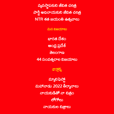
వ్యవస్థాపకుని జీవిత చరిత్ర
పార్టీ అధినాయకుని జీవిత చరిత్ర
NTR శత జయంతి ఉత్సవాలు
మన విజయాలు
భారత దేశం
ఆంధ్ర ప్రదేశ్
తెలంగాణ
44 సంవత్సరాల విజయాలు
డౌన్లోడ్స్
మ్యానిఫెస్టో
మహానాడు 2022 తీర్మానాలు
నాయకుడితో నా చిత్రం
లోగోలు
నాయకుల చిత్రాలు