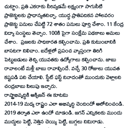
చుట్టాం. ప్రతి ఎకరాకు నీరివ్వడమే లక్ష్యంగా సాగునీటి
ప్రాజెక్టులకు ప్రాధాన్యతనిచ్చా. యుద్ధ ప్రాతిపదికన పోలవరం
ప్రాజెక్టు పనులు చేపట్టి 72 శాతం పనులు పూర్తి చేశాం. 11 కేంద్ర
విద్యా సంస్థలు తెచ్చాం. 100కి పైగా సంక్షేమ పథకాలు అమలు
చేశాం. ప్రజలకు సాధికారత కల్పించాను. ప్రతి కుటుంబానికి
బాసటగా నిలిచాం. ఐదేళ్లలో ప్రపంచ వ్యాప్తంగా తిరిగి
పెట్టుబడులు తెచ్చి యువతకు ఉద్యోగాలు కల్పించాను. జాబు
రావాలంటే మళ్లీ బాబు రావాల్సిందే. వచ్చే 30 రోజులు యువత
కష్టపడి పని చేయాలి. స్టేట్‌ ఫస్ట్‌ నినాదంతో ముందుకు వెళ్లాలని
చంద్రబాబు పిలుపు ఇచ్చారు.
రాష్ట్రాభివృద్ధికి ఆక్సిజన్‌ ఈ కూటమి
2014-19 మధ్య రాష్ట్రం ఎలా అభివృద్ధి చెందిందో ఆలోచించండి.
2019 తర్వాత ఎలా ఉందో చూడండి. జగన్‌ ఎన్నికలకు ముందు
ముద్దులు పెట్టి, నెత్తిన చెయ్యి పెట్టి, బుగ్గలు నిమిరాడు.