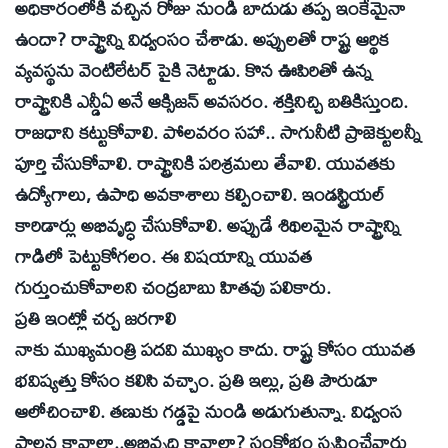
అధికారంలోకి వచ్చిన రోజు నుండి బాదుడు తప్ప ఇంకేమైనా
ఉందా? రాష్ట్రాన్ని విధ్వంసం చేశాడు. అప్పులతో రాష్ట్ర ఆర్థిక
వ్యవస్థను వెంటిలేటర్‌ పైకి నెట్టాడు. కొన ఊపిరితో ఉన్న
రాష్ట్రానికి ఎన్డీఏ అనే ఆక్సిజన్‌ అవసరం. శక్తినిచ్చి బతికిస్తుంది.
రాజధాని కట్టుకోవాలి. పోలవరం సహా.. సాగునీటి ప్రాజెక్టులన్నీ
పూర్తి చేసుకోవాలి. రాష్ట్రానికి పరిశ్రమలు తేవాలి. యువతకు
ఉద్యోగాలు, ఉపాధి అవకాశాలు కల్పించాలి. ఇండస్ట్రియల్‌
కారిడార్లు అభివృద్ధి చేసుకోవాలి. అప్పుడే శిథిలమైన రాష్ట్రాన్ని
గాడిలో పెట్టుకోగలం. ఈ విషయాన్ని యువత
గుర్తుంచుకోవాలని చంద్రబాబు హితవు పలికారు.
ప్రతి ఇంట్లో చర్చ జరగాలి
నాకు ముఖ్యమంత్రి పదవి ముఖ్యం కాదు. రాష్ట్ర కోసం యువత
భవిష్యత్తు కోసం కలిసి వచ్చాం. ప్రతి ఇల్లు, ప్రతి పౌరుడూ
ఆలోచించాలి. తణుకు గడ్డపై నుండి అడుగుతున్నా. విధ్వంస
పాలన కావాలా..అభివృద్ధి కావాలా? సంక్షోభం సృష్టించేవారు