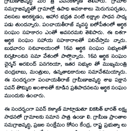
గ్రామీణాభివృద్ధి మం త్రి పవన్‌కళ్యాణ్‌ తెలిపారు. గ్రామాల
సమగ్రాభివృద్ధితో గ్రామాల్లో ఉపాధి అవకాశాలు మెరుగుపర్చడం,
వలసలు అరికట్టడం, ఆహార భద్రత వంటి లక్ష్యాల సాధన సాధ్య
పడు తుందన్నారు. పంచాయతీరాజ్‌ వ్యవస్థ బలోపేతంలో ఆర్థిక
సంఘం సహకారం ఎంతో అవసరమని తెలిపారు. ఈ దిశగా
ఆర్థిక సంఘం సహాయ సహకారాలతో పనిచేస్తామ న్నారు.
బుధవారం సచివాలయంలో 16వ ఆర్థిక సంఘం సభ్యులతో
నిర్వహించిన సమా వేశంలో పాల్గొన్నారు. 16వ ఆర్థిక సంఘం
చైర్మన్‌ అరవింద్‌ పనగరియా, ఇతర సభ్యుల తో ముఖ్యమంత్రి
చంద్రబాబు, మంత్రులు, ఉన్నతాధికారులు సమావేశమయ్యారు.
ఈ సందర్భంగా పంచాయతీరాజ్‌ గ్రామీణాభివృద్ధి శాఖ పక్షాన
పవన్‌ తొమ్మిది అంశాలతో కూడిన ప్రతిపాదనలను ఆర్థిక సంఘం
ముందుకు ఉంచారు.
ఈ సందర్భంగా పవన్‌ కళ్యాణ్‌ మాట్లాడుతూ వికసిత్‌ భారత్‌ లక్ష్య
సాధనలో గ్రామాలకు సమాన పాత్ర ఉండా లి. గ్రామీణ ప్రాంతాల
సమగ్రాభివృద్ధి, ప్రజల సంక్షేమం కోసం కేంద్ర, రాష్ట్ర ప్రభుత్వా లు