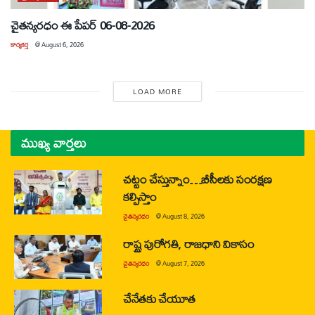
చైతన్యరధం ఈ పేపర్ 06-08-2026
కార్యకర్త
@
August 6, 2026
LOAD MORE
ముఖ్య వార్తలు
చట్టం చేస్తున్నాం…బీసీలకు సంరక్షణ
కల్పిస్తాం
చైతన్యరధం
@
August 8, 2026
రాష్ట్ర పురోగతి, రాజధాని వికాసం
చైతన్యరధం
@
August 7, 2026
చేనేతకు చేయూత