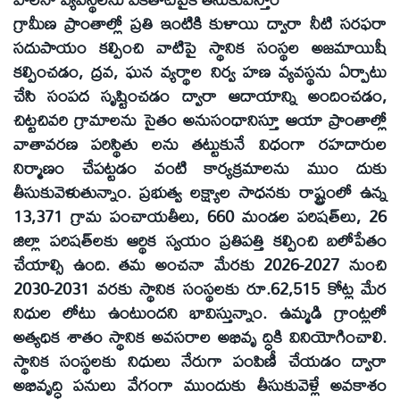
గ్రామీణ ప్రాంతాల్లో ప్రతి ఇంటికి కుళాయి ద్వారా నీటి సరఫరా
సదుపాయం కల్పించి వాటిపై స్థానిక సంస్థల అజమాయిషీ
కల్పించడం, ద్రవ, ఘన వ్యర్థాల నిర్వ హణ వ్యవస్థను ఏర్పాటు
చేసి సంపద సృష్టించడం ద్వారా ఆదాయాన్ని అందించడం,
చిట్టచివరి గ్రామాలను సైతం అనుసంధానిస్తూ ఆయా ప్రాంతాల్లో
వాతావరణ పరిస్థితు లను తట్టుకునే విధంగా రహదారుల
నిర్మాణం చేపట్టడం వంటి కార్యక్రమాలను ముం దుకు
తీసుకువెళుతున్నాం. ప్రభుత్వ లక్ష్యాల సాధనకు రాష్ట్రంలో ఉన్న
13,371 గ్రామ పంచాయతీలు, 660 మండల పరిషత్‌లు, 26
జిల్లా పరిషత్‌లకు ఆర్థిక స్వయం ప్రతిపత్తి కల్పించి బలోపేతం
చేయాల్సి ఉంది. తమ అంచనా మేరకు 2026-2027 నుంచి
2030-2031 వరకు స్థానిక సంస్థలకు రూ.62,515 కోట్ల మేర
నిధుల లోటు ఉంటుందని భావిస్తున్నాం. ఉమ్మడి గ్రాంట్లలో
అత్యధిక శాతం స్థానిక అవసరాల అభివృ ద్ధికి వినియోగించాలి.
స్థానిక సంస్థలకు నిధులు నేరుగా పంపిణీ చేయడం ద్వారా
అభివృద్ధి పనులు వేగంగా ముందుకు తీసుకువెళ్లే అవకాశం