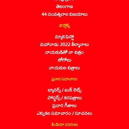
తెలంగాణ
44 సంవత్సరాల విజయాలు
డౌన్లోడ్స్
మ్యానిఫెస్టో
మహానాడు 2022 తీర్మానాలు
నాయకుడితో నా చిత్రం
లోగోలు
నాయకుల చిత్రాలు
ప్రచార సమాచారం
బ్యానర్స్ / బుక్ లెట్స్
పోస్టర్స్ / కరపత్రాలు
ప్రచార గీతాలు
ఎన్నికల సమాచారం / సూచనలు
మీడియా వనరులు