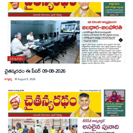
చైతన్యరధం
చైతన్యరధం ఈ పేపర్ 09-08-2026
కార్యకర్త
@
August 9, 2026