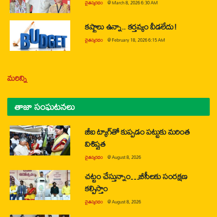
చైతన్యరధం
@
March 8, 2026 6:30 AM
కష్టాలు ఉన్నా.. కర్తవ్యం వీడలేదు!
చైతన్యరధం
@
February 18, 2026 6:15 AM
మరిన్ని
తాజా సంఘటనలు
జీఐ ట్యాగ్‌తో కుప్పడం పట్టుకు మరింత
విశిష్టత
చైతన్యరధం
@
August 8, 2026
చట్టం చేస్తున్నాం…బీసీలకు సంరక్షణ
కల్పిస్తాం
చైతన్యరధం
@
August 8, 2026