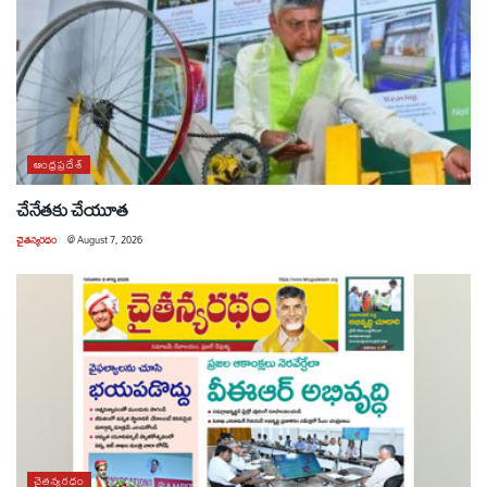
ఆంధ్రప్రదేశ్
చేనేతకు చేయూత
చైతన్యరధం
@
August 7, 2026
చైతన్యరధం