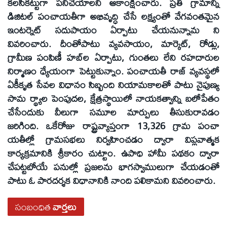
కలసికట్టుగా పనిచేయాలని ఆకాంక్షించారు. ప్రతి గ్రామాన్ని
డిజిటల్‌ పంచాయతీగా అభివృద్ధి చేసే లక్ష్యంతో వేగవంతమైన
ఇంటర్నెట్‌ సదుపాయం ఏర్పాటు చేయనున్నామ ని
వివరించారు. దీంతోపాటు వ్యవసాయం, మార్కెట్‌, రోడ్లు,
గ్రామీణ పంపిణీ హబ్‌ల ఏర్పాటు, గుంతలు లేని రహదారుల
నిర్మాణం ధ్యేయంగా పెట్టుకున్నాం. పంచాయతీ రాజ్‌ వ్యవస్థలో
ఏకీకృత సేవల విధానం సిబ్బంది నియామకాలతో పాటు నైపుణ్య
సామ ర్థ్యాల పెంపుదల, క్షేత్రస్థాయిలో నాయకత్వాన్ని బలోపేతం
చేసేందుకు వీలుగా సమూల మార్పులు తీసుకురావడం
జరిగింది. ఒకేరోజు రాష్ట్రవ్యాప్తంగా 13,326 గ్రామ పంచా
యతీల్లో గ్రామసభలు నిర్వహించడం ద్వారా విప్లవాత్మక
కార్యక్రమానికి శ్రీకారం చుట్టాం. ఉపాధి హామీ పథకం ద్వారా
చేపట్టబోయే పనుల్లో ప్రజలను భాగస్వాములుగా చేయడంతో
పాటు ఓ పారదర్శక విధానానికి నాంది పలికామని వివరించారు.
సంబంధిత
వార్తలు