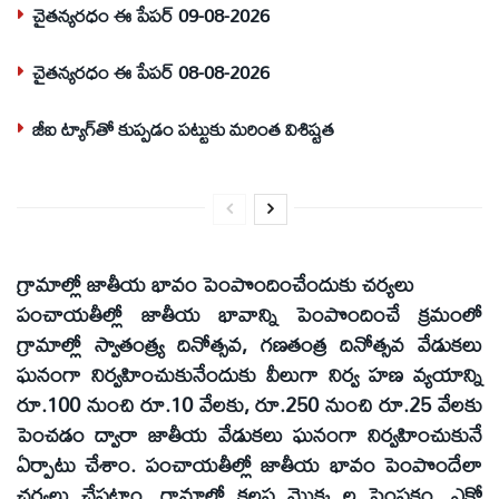
చైతన్యరధం ఈ పేపర్ 09-08-2026
చైతన్యరధం ఈ పేపర్ 08-08-2026
జీఐ ట్యాగ్‌తో కుప్పడం పట్టుకు మరింత విశిష్టత
గ్రామాల్లో జాతీయ భావం పెంపొందించేందుకు చర్యలు
పంచాయతీల్లో జాతీయ భావాన్ని పెంపొందించే క్రమంలో
గ్రామాల్లో స్వాతంత్య్ర దినోత్సవ, గణతంత్ర దినోత్సవ వేడుకలు
ఘనంగా నిర్వహించుకునేందుకు వీలుగా నిర్వ హణ వ్యయాన్ని
రూ.100 నుంచి రూ.10 వేలకు, రూ.250 నుంచి రూ.25 వేలకు
పెంచడం ద్వారా జాతీయ వేడుకలు ఘనంగా నిర్వహించుకునే
ఏర్పాటు చేశాం. పంచాయతీల్లో జాతీయ భావం పెంపొందేలా
చర్యలు చేపట్టాం. గ్రామాల్లో కలప మొక్క ల పెంపకం, ఎకో