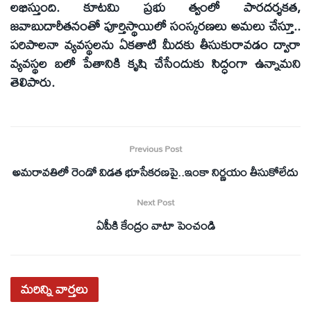
లభిస్తుంది. కూటమి ప్రభు త్వంలో పారదర్శకత,
జవాబుదారీతనంతో పూర్తిస్థాయిలో సంస్కరణలు అమలు చేస్తూ..
పరిపాలనా వ్యవస్థలను ఏకతాటి మీదకు తీసుకురావడం ద్వారా
వ్యవస్థల బలో పేతానికి కృషి చేసేందుకు సిద్ధంగా ఉన్నామని
తెలిపారు.
Previous Post
అమరావతిలో రెండో విడత భూసేకరణపై..ఇంకా నిర్ణయం తీసుకోలేదు
Next Post
ఏపీకి కేంద్రం వాటా పెంచండి
మరిన్ని
వార్తలు