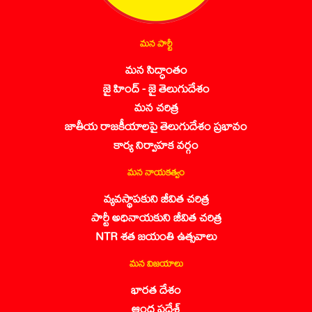
మన పార్టీ
మన సిద్ధాంతం
జై హింద్ - జై తెలుగుదేశం
మన చరిత్ర
జాతీయ రాజకీయాలపై తెలుగుదేశం ప్రభావం
కార్య నిర్వాహక వర్గం
మన నాయకత్వం
వ్యవస్థాపకుని జీవిత చరిత్ర
పార్టీ అధినాయకుని జీవిత చరిత్ర
NTR శత జయంతి ఉత్సవాలు
మన విజయాలు
భారత దేశం
ఆంధ్ర ప్రదేశ్