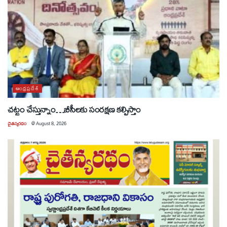
ఆంధ్రప్రదేశ్
చట్టం చేస్తున్నాం…బీసీలకు సంరక్షణ కల్పిస్తాం
చైతన్యరధం
@
August 8, 2026