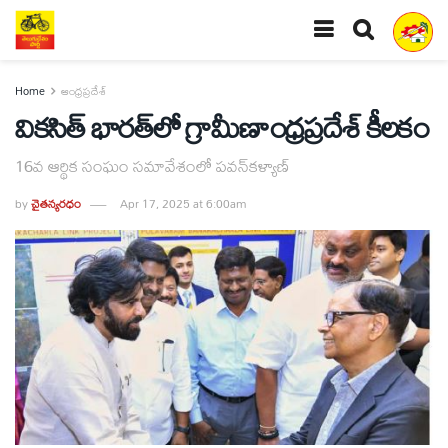
Home
ఆంధ్రప్రదేశ్
వికసిత్‌ భారత్‌లో గ్రామీణాంధ్రప్రదేశ్‌ కీలకం
16వ ఆర్థిక సంఘం సమావేశంలో పవన్‌కళ్యాణ్‌
by
చైతన్యరధం
Apr 17, 2025 at 6:00am