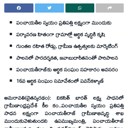
పంచాయతీల స్వయం ప్రతిపత్తి లక్ష్యంగా ముందుకు
పర్యావరణ హితంగా గ్రామాల్లో ఆర్థిక వృద్ధికి కృషి
గుంతల రహిత రోడ్లు, గ్రామీణ ఉత్పత్తులకు మార్కెటింగ్‌
పాలనలో పారదర్శకత, జవాబుదారీతనంతో పారిపాలన
పంచాయతీరాజ్‌కు ఆర్థిక సంఘం సహకారం అవసరం
16వ ఆర్థిక సంఘం సమావేశంలో పవన్‌కళ్యాణ్‌
అమరావతి(చైతన్యరథం): వికసిత్‌ భారత్‌ లక్ష్య సాధనలో
గ్రామీణాంధ్రప్రదేశ్‌ కీల కం..పంచాయతీల స్వయం ప్రతిపత్తి
సాధన లక్ష్యంగా పంచాయతీరాజ్‌ గ్రామీణాభివృద్ధి శాఖ
ముందుకువెళుతుందని ఉపముఖ్యమంత్రి, పంచాయతీరాజ్‌