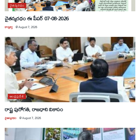
చైతన్యరధం
చైతన్యరధం ఈ పేపర్ 07-08-2026
కార్యకర్త
@
August 7, 2026
ఆంధ్రప్రదేశ్
రాష్ట్ర పురోగతి, రాజధాని వికాసం
చైతన్యరధం
@
August 7, 2026