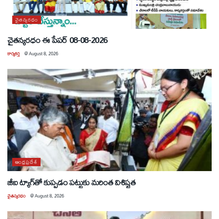
చైతన్యరధం
చైతన్యరధం ఈ పేపర్ 08-08-2026
కార్యకర్త
@
August 8, 2026
ఆంధ్రప్రదేశ్
జీఐ ట్యాగ్‌తో కుప్పడం పట్టుకు మరింత విశిష్టత
చైతన్యరధం
@
August 8, 2026