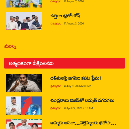
చైతన్యరధం
@
August 7, 2026
ఉత్తరాంధ్రలో జోష్
చైతన్యరధం
@
August 3, 2026
మరిన్ని
అత్యధికంగా వీక్షించినవి
దళితులపై జగన్‌ది కపట ప్రేమ!
చైతన్యరధం
@
July 9, 2026 6:00 AM
చంద్రబాబు విజన్‌తో విద్యుత్ ధగధగలు
చైతన్యరధం
@
April 29, 2026 7:10 AM
అమ్మకు ఆసరా…చెల్లెమ్మలకు భరోసా…