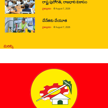
రాష్ట్ర పురోగతి, రాజధాని వికాసం
చైతన్యరధం
@
August 7, 2026
చేనేతకు చేయూత
చైతన్యరధం
@
August 7, 2026
మరిన్ని