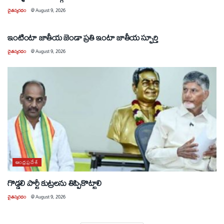
చైతన్యరధం
@
August 9, 2026
ఆంధ్రప్రదేశ్
ఇంటింటా జాతీయ జెండా ప్రతి ఇంటా జాతీయ స్ఫూర్తి
చైతన్యరధం
@
August 9, 2026
ఆంధ్రప్రదేశ్
గొడ్డలి పార్టీ కుట్రలను తిప్పికొట్టాలి
చైతన్యరధం
@
August 9, 2026