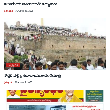
ఆదివాసీలకు అవకాశాలతో అద్భుతాలు
చైతన్యరధం
@
August 10, 2026
ఆంధ్రప్రదేశ్
గొడ్డలి పార్టీపై ఉపాధ్యాయుల దండయాత్ర
చైతన్యరధం
@
August 9, 2026