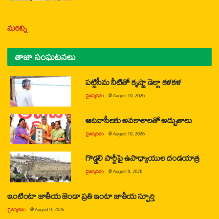
మరిన్ని
తాజా సంఘటనలు
పట్టిసీమ నీటితో కృష్ణా డెల్టా కళకళ
చైతన్యరధం
@
August 10, 2026
ఆదివాసీలకు అవకాశాలతో అద్భుతాలు
చైతన్యరధం
@
August 10, 2026
గొడ్డలి పార్టీపై ఉపాధ్యాయుల దండయాత్ర
చైతన్యరధం
@
August 9, 2026
ఇంటింటా జాతీయ జెండా ప్రతి ఇంటా జాతీయ స్ఫూర్తి
చైతన్యరధం
@
August 9, 2026