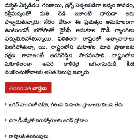
దుస్థితి ఏర్పడిరది. గంజాయి, డ్రగ్స్‌ విచ్చలవిడిగా లభ్యం కావడం,
కల్తీమద్యంతో మతి చెడి ఇలాంటి దారుణా లకు
పాల్పడుతున్నారు. నేరం చేసినా ఈ ప్రభుత్వం అనుకూలంగా
ఉంటుందనే భరోసాతో వైసీపీ అనుకూల రౌడీ గ్యాంగ్‌లు
పెచ్చుమీరిపోతున్నాయి. ఫలితంగా రాష్ట్రంలో అత్యాచారాలు
పెరిగిపోతున్నా యి. రాష్ట్రంలోని మహిళల మాన ప్రాణాలకు
రక్షణ కావాలంటే జగన్‌రెడ్డిని సాగనంపాలి. రాష్ట్రంలోని
మహిళలంతా అపర కాళికలై జగనాసురుడి పీడ
వదిలించుకోవాలని అనిత పిలుపు ఇచ్చారు.
సంబంధిత
వార్తలు
జగన్ పాలనతో దళిత, గిరిజన మహళల ప్రాణాలకు విలువ లేదు
దగా డీఎస్సీతో నిరుద్యోగులకు జగన్‌ ద్రోహం
రాష్ట్రానికి తలవంపులు