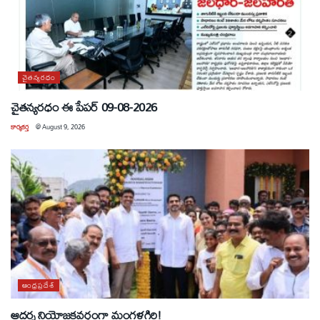
చైతన్యరధం
చైతన్యరధం ఈ పేపర్ 09-08-2026
కార్యకర్త
@
August 9, 2026
ఆంధ్రప్రదేశ్
ఆదర్శ నియోజకవర్గంగా మంగళగిరి!