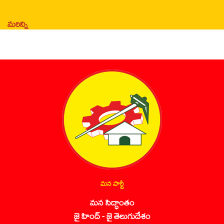
మరిన్ని
మన పార్టీ
మన సిద్ధాంతం
జై హింద్ - జై తెలుగుదేశం