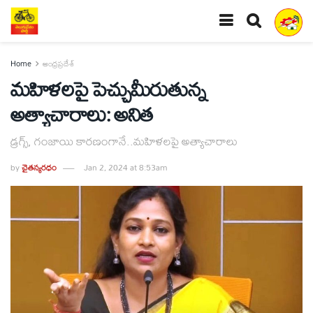
Home
ఆంధ్రప్రదేశ్
మహిళలపై పెచ్చుమీరుతున్న
అత్యాచారాలు: అనిత
డ్రగ్స్‌, గంజాయి కారణంగానే..మహిళలపై అత్యాచారాలు
by
చైతన్యరధం
Jan 2, 2024 at 8:53am