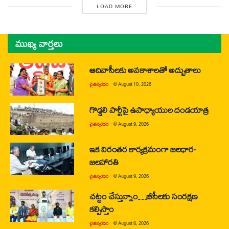
LOAD MORE
ముఖ్య వార్తలు
ఆదివాసీలకు అవకాశాలతో అద్భుతాలు
చైతన్యరధం
@
August 10, 2026
గొడ్డలి పార్టీపై ఉపాధ్యాయుల దండయాత్ర
చైతన్యరధం
@
August 9, 2026
ఇక నిరంతర కార్యక్రమంగా జలధార-
జలహారతి
చైతన్యరధం
@
August 9, 2026
చట్టం చేస్తున్నాం…బీసీలకు సంరక్షణ
కల్పిస్తాం
చైతన్యరధం
@
August 8, 2026