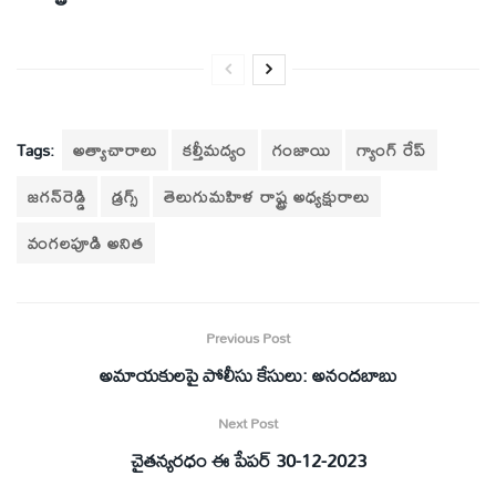
Tags:
అత్యాచారాలు
కల్తీమద్యం
గంజాయి
గ్యాంగ్‌ రేప్‌
జగన్‌రెడ్డి
డ్రగ్స్‌
తెలుగుమహిళ రాష్ట్ర అధ్యక్షురాలు
వంగలపూడి అనిత
Previous Post
అమాయకులపై పోలీసు కేసులు: అనందబాబు
Next Post
చైతన్యరధం ఈ పేపర్ 30-12-2023