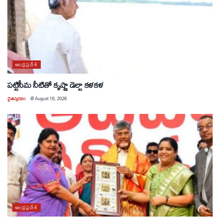
ఆంధ్రప్రదేశ్
పట్టిసీమ నీటితో కృష్ణా డెల్టా కళకళ
చైతన్యరధం
@
August 10, 2026
ఆంధ్రప్రదేశ్