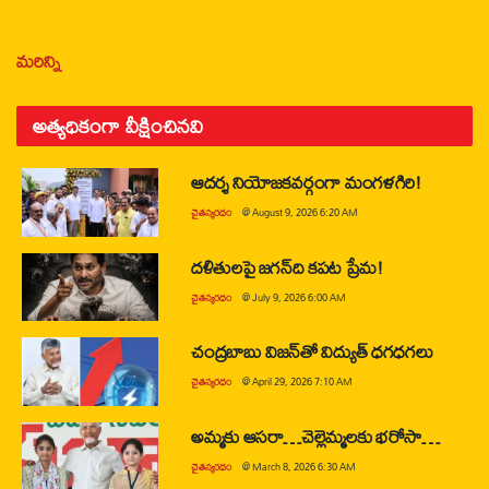
మరిన్ని
అత్యధికంగా వీక్షించినవి
ఆదర్శ నియోజకవర్గంగా మంగళగిరి!
చైతన్యరధం
@
August 9, 2026 6:20 AM
దళితులపై జగన్‌ది కపట ప్రేమ!
చైతన్యరధం
@
July 9, 2026 6:00 AM
చంద్రబాబు విజన్‌తో విద్యుత్ ధగధగలు
చైతన్యరధం
@
April 29, 2026 7:10 AM
అమ్మకు ఆసరా…చెల్లెమ్మలకు భరోసా…
చైతన్యరధం
@
March 8, 2026 6:30 AM