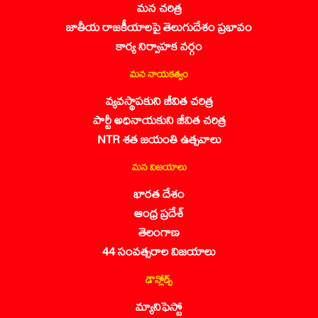
మన చరిత్ర
జాతీయ రాజకీయాలపై తెలుగుదేశం ప్రభావం
కార్య నిర్వాహక వర్గం
మన నాయకత్వం
వ్యవస్థాపకుని జీవిత చరిత్ర
పార్టీ అధినాయకుని జీవిత చరిత్ర
NTR శత జయంతి ఉత్సవాలు
మన విజయాలు
భారత దేశం
ఆంధ్ర ప్రదేశ్
తెలంగాణ
44 సంవత్సరాల విజయాలు
డౌన్లోడ్స్
మ్యానిఫెస్టో