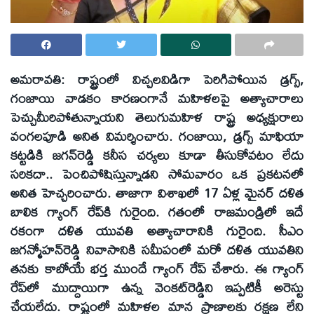
అమరావతి: రాష్ట్రంలో విచ్చలవిడిగా పెరిగిపోయిన డ్రగ్స్‌,
గంజాయి వాడకం కారణంగానే మహిళలపై అత్యాచారాలు
పెచ్చుమీరిపోతున్నాయని తెలుగుమహిళ రాష్ట్ర అధ్యక్షురాలు
వంగలపూడి అనిత విమర్శించారు. గంజాయి, డ్రగ్స్‌ మాఫియా
కట్టడికి జగన్‌రెడ్డి కనీస చర్యలు కూడా తీసుకోవటం లేదు
సరికదా.. పెంచిపోషిస్తున్నాడని సోమవారం ఒక ప్రకటనలో
అనిత హెచ్చరించారు. తాజాగా విశాఖలో 17 ఏళ్ల మైనర్‌ దళిత
బాలిక గ్యాంగ్‌ రేప్‌కి గురైంది. గతంలో రాజమండ్రిలో ఇదే
రకంగా దళిత యువతి అత్యాచారానికి గురైంది. సీఎం
జగన్మోహన్‌రెడ్డి నివాసానికి సమీపంలో మరో దళిత యువతిని
తనకు కాబోయే భర్త ముందే గ్యాంగ్‌ రేప్‌ చేశారు. ఈ గ్యాంగ్‌
రేప్‌లో ముద్దాయిగా ఉన్న వెంకట్‌రెడ్డిని ఇప్పటికీ అరెస్టు
చేయలేదు. రాష్ట్రంలో మహిళల మాన ప్రాణాలకు రక్షణ లేని