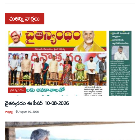
మరిన్ని
వార్తలు
చైతన్యరధం
చైతన్యరధం ఈ పేపర్ 10-08-2026
కార్యకర్త
@
August 10, 2026