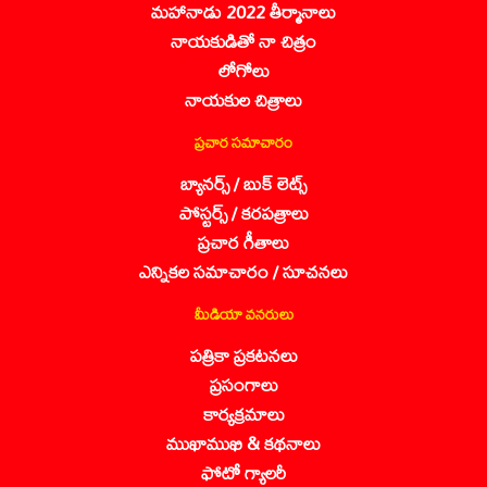
మహానాడు 2022 తీర్మానాలు
నాయకుడితో నా చిత్రం
లోగోలు
నాయకుల చిత్రాలు
ప్రచార సమాచారం
బ్యానర్స్ / బుక్ లెట్స్
పోస్టర్స్ / కరపత్రాలు
ప్రచార గీతాలు
ఎన్నికల సమాచారం / సూచనలు
మీడియా వనరులు
పత్రికా ప్రకటనలు
ప్రసంగాలు
కార్యక్రమాలు
ముఖాముఖి & కథనాలు
ఫోటో గ్యాలరీ