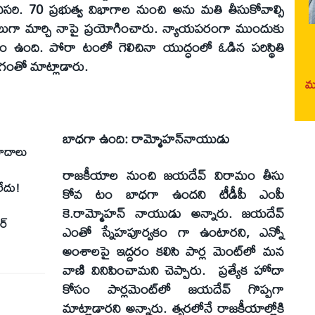
సరి. 70 ప్రభుత్వ విభాగాల నుంచి అను మతి తీసుకోవాల్సి
గా మార్చి నాపై ప్రయోగించారు. న్యాయపరంగా ముందుకు
్మకం ఉంది. పోరా టంలో గెలిచినా యుద్ధంలో ఓడిన పరిస్థితి
వేగంతో మాట్లాడారు.
మర
బాధగా ఉంది: రామ్మోహన్‌నాయుడు
యవాదాలు
రాజకీయాల నుంచి జయదేవ్‌ విరామం తీసు
ేదు!
కోవ టం బాధగా ఉందని టీడీపీ ఎంపీ
కె.రామ్మోహన్‌ నాయుడు అన్నారు. జయదేవ్‌
్‌
ఎంతో స్నేహపూర్వకం గా ఉంటారని, ఎన్నో
అంశాలపై ఇద్దరం కలిసి పార్ల మెంట్‌లో మన
వాణి వినిపించామని చెప్పారు. ప్రత్యేక హోదా
కోసం పార్లమెంట్‌లో జయదేవ్‌ గొప్పగా
మాట్లాడారని అన్నారు. త్వరలోనే రాజకీయాల్లోకి