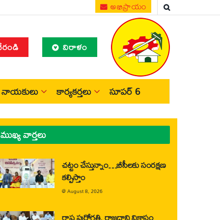
అభిప్రాయం
చేరండి
విరాళం
నాయకులు
కార్యకర్తలు
సూపర్ 6
ముఖ్య వార్తలు
చట్టం చేస్తున్నాం…బీసీలకు సంరక్షణ
కల్పిస్తాం
@
August 8, 2026
రాష్ట్ర పురోగతి, రాజధాని వికాసం