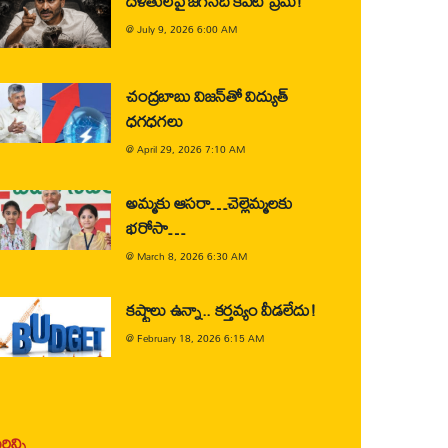
దళితులపై జగన్‌ది కపట ప్రేమ!
@
July 9, 2026 6:00 AM
చంద్రబాబు విజన్‌తో విద్యుత్
ధగధగలు
@
April 29, 2026 7:10 AM
అమ్మకు ఆసరా…చెల్లెమ్మలకు
భరోసా…
@
March 8, 2026 6:30 AM
కష్టాలు ఉన్నా.. కర్తవ్యం వీడలేదు!
@
February 18, 2026 6:15 AM
ిన్ని