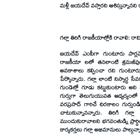
మళ్లీ జయదేవ్‌ వస్తారని ఆశిస్తున్నాన
గల్లా తిరిగి రాజకీయాల్లోకి రావాలి: రా
జయదేవ్‌ ఎంపీగా గుంటూరు పార్
రాజకీయా లలో తనలాంటి శ్రమజీవుల
అవకాశాలు కల్పించా రని గుంటూరు 
పేర్కొన్నారు. గల్లా లాంటి నిస్వార
గుండెల్లో గూడు కట్టుకుంటారు అని 
గుర్తుగా తెలుగుయువత ఆధ్వర్యంలో 
వరప్రసాద్‌ గారిచే చిరకాలం గుర్తుం
చాటుకున్నానన్నారు. తిరిగి గల్లా
ముందుకురావాలని భగవంతుడ్ని ప్రార్
కార్యకర్తలు గల్లా అభిమానులు పాల్గున్న