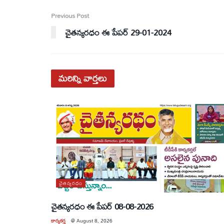
Previous Post
చైతన్యరధం ఈ పేపర్ 29-01-2024
మరిన్ని
వార్తలు
చైతన్యరధం
చైతన్యరధం ఈ పేపర్ 08-08-2026
కార్యకర్త
@
August 8, 2026