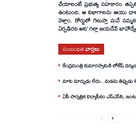
చేయాలంటే ప్రభుత్వ సహకారం తప్పని
ఉంటుంది. ఆ విభాగాలను ఆయు ధాలు
వెళ్లాం. కోర్టులో గెలుస్తా మనే నమ
ఏర్పడిరది అని’ గల్లా జయదేవ్‌ భావోద్
సంబంధిత
వార్తలు
కేంద్రమంత్రి కుమారస్వామికి లోకేష్‌ ధన్
మాట మార్చుడు లేదు.. మడమ తిప్పుడు ల
ఏపీ సార్వత్రిక విద్యాపీఠం ఎస్‌ఎస్‌సి, ఇంటర