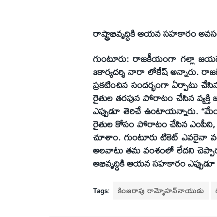
రాష్ట్రాభివృద్ధికి ఆయన సహకారం అవస
గుంటూరు: రాజకీయంగా గల్లా జయదేవ్
aకార్యదర్శి నారా లోకేష్‌ అన్నారు
ప్రకటించిన సందర్భంగా ఏర్పాటు చేస
రైతుల తరపున పోరాటం చేసిన వ్యక్త
ఎప్పుడూ తెరిచే ఉంటాయన్నారు. ‘‘మేం
రైతుల కోసం పోరాటం చేసిన ఎంపీని, 
చూశాం. గుంటూరు టికెట్‌ ఎవరైనా వద
అలవాటు తమ వంశంలో లేదని చెప్పారు.
అభివృద్ధికి ఆయన సహకారం ఎప్పుడూ ఉం
Tags:
కింజరాపు రామ్మోహన్‌నాయుడు