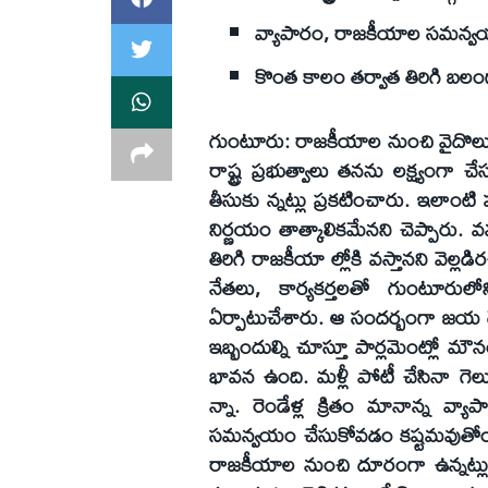
వ్యాపారం, రాజకీయాల సమన్వ
కొంత కాలం తర్వాత తిరిగి బలంగా
గుంటూరు: రాజకీయాల నుంచి వైదొలుగుత
రాష్ట్ర ప్రభుత్వాలు తనను లక్ష్యంగా 
తీసుకు న్నట్లు ప్రకటించారు. ఇలాం
నిర్ణయం తాత్కాలికమేనని చెప్పారు.
తిరిగి రాజకీయా ల్లోకి వస్తానని వెల్
నేతలు, కార్యకర్తలతో గుంటూరులోన
ఏర్పాటుచేశారు. ఆ సందర్బంగా జయ దేవ్‌
ఇబ్బందుల్ని చూస్తూ పార్లమెంట్లో మౌనం
భావన ఉంది. మళ్లీ పోటీ చేసినా గె
న్నా. రెండేళ్ల క్రితం మానాన్న వ్య
సమన్వయం చేసుకోవడం కష్టమవుతోంది.
రాజకీయాల నుంచి దూరంగా ఉన్నట్లు