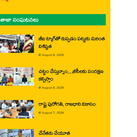
తాజా సంఘటనలు
జీఐ ట్యాగ్‌తో కుప్పడం పట్టుకు మరింత
విశిష్టత
@
August 8, 2026
చట్టం చేస్తున్నాం…బీసీలకు సంరక్షణ
కల్పిస్తాం
@
August 8, 2026
రాష్ట్ర పురోగతి, రాజధాని వికాసం
@
August 7, 2026
చేనేతకు చేయూత