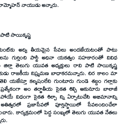
ని రామ్మోహన్‌ నాయుడు అన్నారు.
విపాటి సాయికృష్ణ
లమెంట్‌కు అద్వి తీయమైన సేవలు అందజేయటంతో పాటు
ను గుర్తించి పార్టీ అధినా యకత్వం సహకారంతో వివిధ
జిల్లా తెలుగు యువత అధ్యక్షులు రావి పాటి సాయికృష్ణ
్ధ సేవకుడు రాజకీయ నిష్క్రమణ బాధాకరమన్నారు. చిర కాలం మా
తెలి యజేస్తూ కల్మషంలేని గుంటూరు గుండె శబ్దం గల్లాకు
ప్రత్యేకంగా అం తర్జాతీయ సైకత శిల్పి ఆకునూరు బాలాజీ
డిపోయే విధంగా సైకత శిల్పా న్ని ఏర్పాటుచేసి అభిమానాన్ని
 అతిత్వరలో ప్రజాసేవలో పూర్తిస్థాయిలో సేవలందించేలా
ధించారు. కార్యక్రమంలో పెద్ద సంఖ్యలో తెలుగు యువత నేతలు
ారు.