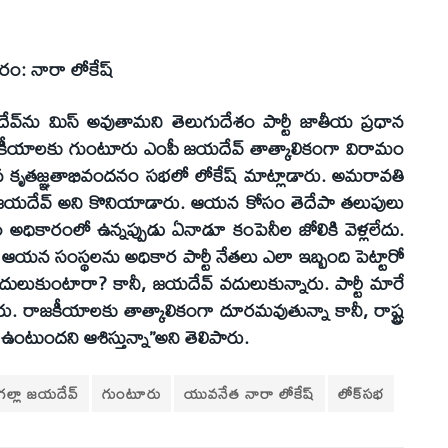
రం: నారా లోకేష్‌
‌ను మిస్‌ అవుతామని తెలుగుదేశం పార్టీ జాతీయ ప్రధాన
. రాజకీయాలకు గుంటూరు ఎంపీ జయదేవ్‌ తాత్కాలికంగా విరామం
ిన కృతజ్ఞతాభివందనం సభలో లోకేష్‌ మాట్లాడారు. అమరావతి
ి జయదేవ్‌ అని కొనియాడారు. ఆయన కోసం తెదేపా తలుపులు
 అధికారంలో ఉన్నప్పుడు ఏనాడూ కంపెనీల జోలికి వెళ్లలేదు.
ఆయన సంస్థలను అధికార పార్టీ నేతలు ఎలా ఇబ్బంది పెట్టారో
ులుకుంటారా? కానీ, జయదేవ్‌ వదులుకున్నారు. పార్టీ మారే
 రాజకీయాలకు తాత్కాలికంగా దూరమవుతున్నా కానీ, రాష్ట్ర
టుందని ఆశిస్తున్నా’’అని తెలిపారు.
గల్లా జయదేవ్
గుంటూరు
యువనేత నారా లోకేష్‌
లోక్‌సభ