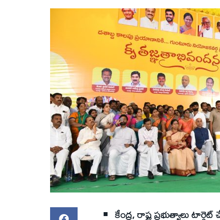
కేంద్ర, రాష్ట్ర ప్రభుత్వాలు టార్గెట్