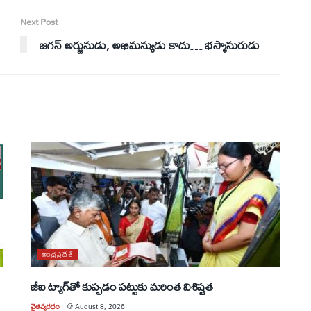
Next Post
జగన్‌ అర్జునుడు, అభిమన్యుడు కాదు… భస్మాసురుడు
ఆంధ్రప్రదేశ్
జీఐ ట్యాగ్‌తో కుప్పడం పట్టుకు మరింత విశిష్టత
చైతన్యరధం
@
August 8, 2026