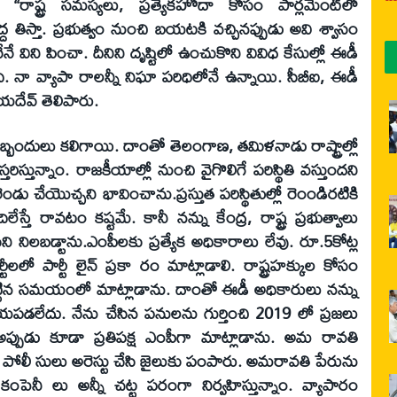
ు. ‘‘రాష్ట్ర సమస్యలు, ప్రత్యేకహోదా కోసం పార్లమెంట్‌లో
తిస్తా. ప్రభుత్వం నుంచి బయటకి వచ్చినప్పుడు అవి శ్వాసం
 విని పించా. దీనిని దృష్టిలో ఉంచుకొని వివిధ కేసుల్లో ఈడీ
ంది. నా వ్యాపా రాలన్నీ నిఘా పరిధిలోనే ఉన్నాయి. సీబీఐ, ఈడీ
జయదేవ్‌ తెలిపారు.
ు ఇబ్బందులు కలిగాయి. దాంతో తెలంగాణ, తమిళనాడు రాష్ట్రాల్లో
తరిస్తున్నాం. రాజకీయాల్లో నుంచి వైగొలిగే పరిస్థితి వస్తుందని
ు చేయొచ్చని భావించాను.ప్రస్తుత పరిస్థితుల్లో రెంండిరటికి
ే రావటం కష్టమే. కానీ నన్ను కేంద్ర, రాష్ట్ర ప్రభుత్వాలు
ుని నిలబడ్టాను.ఎంపీలకు ప్రత్యేక అధికారాలు లేవు. రూ.5కోట్ల
లలో పార్టీ లైన్‌ ప్రకా రం మాట్లాడాలి. రాష్ట్రహక్కుల కోసం
పెట్టిన సమయంలో మాట్లాడాను. దాంతో ఈడీ అధికారులు నన్ను
యపడలేదు. నేను చేసిన పనులను గుర్తించి 2019 లో ప్రజలు
అప్పుడు కూడా ప్రతిపక్ష ఎంపీగా మాట్లాడాను. అమ రావతి
 పోలీ సులు అరెస్టు చేసి జైలుకు పంపారు. అమరావతి పేరును
కంపెనీ లు అన్నీ చట్ట పరంగా నిర్వహిస్తున్నాం. వ్యాపారం