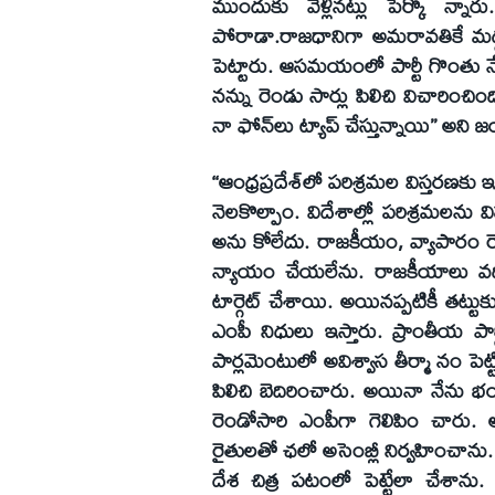
ముందుకు వెళ్లినట్లు పేర్కొ న్నార
పోరాడా.రాజధానిగా అమరావతికే మద్ద 
పెట్టారు. ఆసమయంలో పార్టీ గొంతు నేనే
నన్ను రెండు సార్లు పిలిచి విచారించి
నా ఫోన్‌లు ట్యాప్‌ చేస్తున్నాయి’’ అని 
‘‘ఆంధ్రప్రదేశ్‌లో పరిశ్రమల విస్తరణక
నెలకొల్పాం. విదేశాల్లో పరిశ్రమలను విస్
అను కోలేదు. రాజకీయం, వ్యాపారం రెండ
న్యాయం చేయలేను. రాజకీయాలు వదిలేస్త
టార్గెట్‌ చేశాయి. అయినప్పటికీ తట్టుక
ఎంపీ నిధులు ఇస్తారు. ప్రాంతీయ పార్టీ
పార్లమెంటులో అవిశ్వాస తీర్మా నం 
పిలిచి బెదిరించారు. అయినా నేను భ
రెండోసారి ఎంపీగా గెలిపిం చారు. 
రైతులతో ఛలో అసెంబ్లీ నిర్వహించాను.
దేశ చిత్ర పటంలో పెట్టేలా చేశాను. 