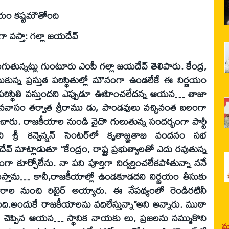
యం కష్టమౌతోంది
 వస్తా: గల్లా జయదేవ్‌
ున్నట్లు గుంటూరు ఎంపీ గల్లా జయదేవ్‌ తెలిపారు. కేంద్ర,
చేసుకున్న ప్రస్తుత పరిస్థితుల్లో మౌనంగా ఉండలేకే ఈ నిర్ణయం
టి పరిస్థితి వస్తుందని ఎప్పుడూ ఊహించలేదన్న ఆయన… తాజా
 వనవాసం తర్వాత శ్రీరాము డు, పాండవులు వచ్చినంత బలంగా
లడిరచారు. రాజకీయాల నుండి వైదొ గులుతున్న సందర్భంగా పార్టీ
ి శ్రీ కన్వెన్షన్‌ సెంటర్‌లో కృతాజ్ఞతాభి వందనం సభ
 మాట్లాడుతూ ‘‘కేంద్రం, రాష్ట్ర ప్రభుత్వాలతో ఎదు రవుతున్న
గా కూర్చోలేను. నా పని పూర్తిగా నిర్వర్తించలేకపోతున్నా ననే
లుస్తాను… కానీ,రాజకీయాల్లో ఉండకూడదని నిర్ణయం తీసుకు
ాపారాల నుంచి రిటైర్‌ అయ్యారు. ఈ నేపథ్యంలో రెండిరటినీ
అందుకే రాజకీయాలను వదిలేస్తున్నా’’అని అన్నారు. ముఠా
 చెప్పిన ఆయన… స్థానిక నాయకు లు, ప్రజలను నమ్ముకొని
మర