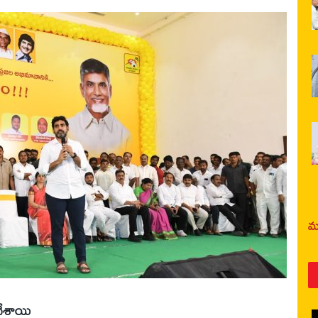
మర
‌ చేశాయి