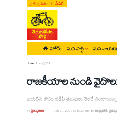
చైతన్యరధం ఈ-పేపర్
హోమ్
మన పార్టీ
మన నాయకత
Home
ఆంధ్రప్రదేశ్
రాజకీయాల నుండి వైదొలుగ
జయదేవ్‌ కోసం టీడీపీ తలుపులు తెరిచే ఉంటాయన్
by
చైతన్యరధం
Jan 29, 2024 at 10:25am
in
ఆంధ్రప్రదేశ్
,
చైతన్