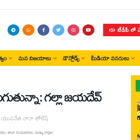
టీడీపీ లో 
్వం
మన విజయాలు
డౌన్లోడ్స్
మీడియా వనరులు
ుతున్నా: గల్లా జయదేవ్‌
న యువనేత నారా లోకేష్
యరధం
,
తాజా సంఘటనలు
,
ముఖ్య వార్తలు