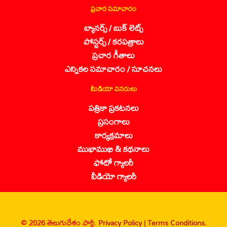
ప్రచార సమాచారం
బ్యానర్స్ / బుక్ లెట్స్
పోస్టర్స్ / కరపత్రాలు
ప్రచార గీతాలు
ఎన్నికల సమాచారం / సూచనలు
మీడియా వనరులు
పత్రికా ప్రకటనలు
ప్రసంగాలు
కార్యక్రమాలు
ముఖాముఖి & కథనాలు
ఫోటో గ్యాలరీ
వీడియో గ్యాలరీ
© 2026 తెలుగుదేశం పార్టీ.
Privacy Policy |
Terms Conditions.