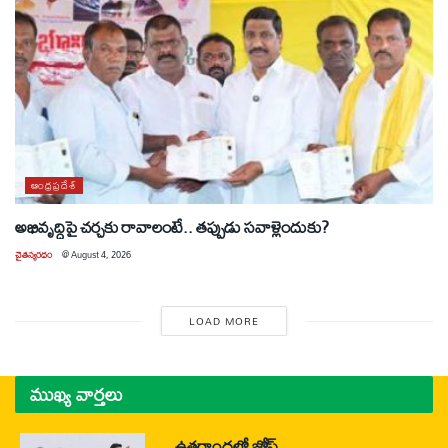
ఆంధ్రప్రదేశ్
అభివృద్ధిపై చర్చకు రావాలంటే.. తప్పుడు సవాళ్లెందుకు?
చైతన్యరధం
@
August 4, 2026
LOAD MORE
ముఖ్య వార్తలు
ఉత్తరాంధ్రలో జోష్