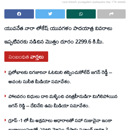
nara lokesh yuvagalam padayatra day 174 details
యువనేత నారా లోకేష్ యువగళం పాదయాత్ర వివరాలు
ఇప్పటివరకు నడిచిన మొత్తం దూరం 2299.6 కి.మీ.
సంబంధిత
వార్తలు
ప్రలోభాలకు దిగజారినా ఓటమిని తప్పించుకోలేవ్ జగన్ రెడ్డీ –
ఆచంట సునీత మీడియా సమావేశం.
పోలవరం నిధులు దారి మళ్ళించి చరిత్రహీనుడిగా మిగిలిపోయిన
జగన్ రెడ్డి – దేవినేని ఉమ మీడియా సమావేశం.
గ్రూప్ -1 లో మీ అక్రమాలు ఆధారాలతో సహా రుజువైనా ఇంకా
బుకాయింపులతో ఎవరిని మోసం చేస్తారు సవాంగ్ గారూ ?