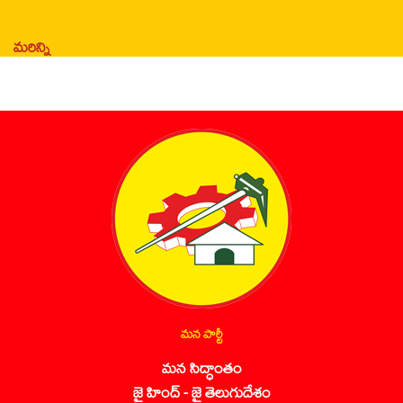
మరిన్ని
మన పార్టీ
మన సిద్ధాంతం
జై హింద్ - జై తెలుగుదేశం