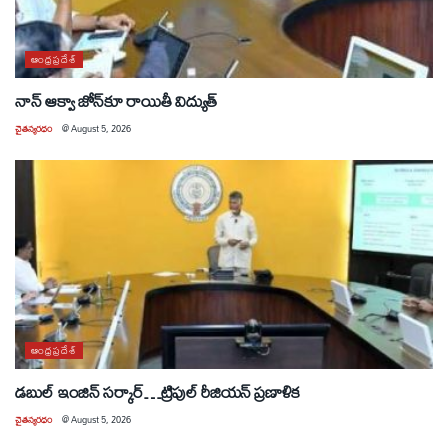
ఆంధ్రప్రదేశ్
నాన్ ఆక్వా జోన్‌కూ రాయితీ విద్యుత్
చైతన్యరధం
@
August 5, 2026
ఆంధ్రప్రదేశ్
డబుల్ ఇంజిన్ సర్కార్…ట్రిపుల్ రీజియన్ ప్రణాళిక
చైతన్యరధం
@
August 5, 2026