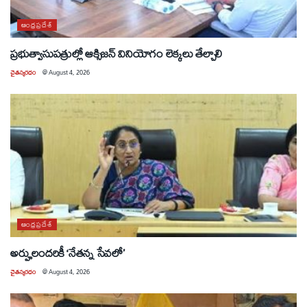
ఆంధ్రప్రదేశ్
ప్రభుత్వాసుపత్రుల్లో ఆక్సిజన్ వినియోగం లెక్కలు తేల్చాలి
చైతన్యరధం
@
August 4, 2026
ఆంధ్రప్రదేశ్
అర్హులందరికీ ‘నేతన్న సేవలో’
చైతన్యరధం
@
August 4, 2026