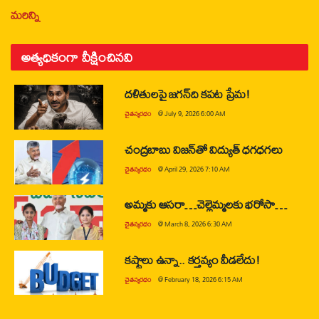
మరిన్ని
అత్యధికంగా వీక్షించినవి
దళితులపై జగన్‌ది కపట ప్రేమ!
చైతన్యరధం
@
July 9, 2026 6:00 AM
చంద్రబాబు విజన్‌తో విద్యుత్ ధగధగలు
చైతన్యరధం
@
April 29, 2026 7:10 AM
అమ్మకు ఆసరా…చెల్లెమ్మలకు భరోసా…
చైతన్యరధం
@
March 8, 2026 6:30 AM
కష్టాలు ఉన్నా.. కర్తవ్యం వీడలేదు!
చైతన్యరధం
@
February 18, 2026 6:15 AM