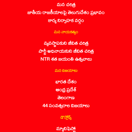
మన చరిత్ర
జాతీయ రాజకీయాలపై తెలుగుదేశం ప్రభావం
కార్య నిర్వాహక వర్గం
మన నాయకత్వం
వ్యవస్థాపకుని జీవిత చరిత్ర
పార్టీ అధినాయకుని జీవిత చరిత్ర
NTR శత జయంతి ఉత్సవాలు
మన విజయాలు
భారత దేశం
ఆంధ్ర ప్రదేశ్
తెలంగాణ
44 సంవత్సరాల విజయాలు
డౌన్లోడ్స్
మ్యానిఫెస్టో