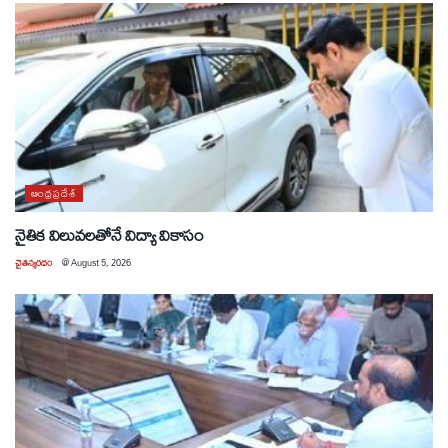
ఆంధ్రప్రదేశ్
నైతిక విలువలతోనే విద్యా వికాసం
చైతన్యరధం
@
August 5, 2026