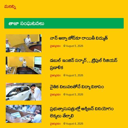
మరిన్ని
తాజా సంఘటనలు
నాన్ ఆక్వా జోన్‌కూ రాయితీ విద్యుత్
చైతన్యరధం
@
August 5, 2026
డబుల్ ఇంజిన్ సర్కార్…ట్రిపుల్ రీజియన్
ప్రణాళిక
చైతన్యరధం
@
August 5, 2026
నైతిక విలువలతోనే విద్యా వికాసం
చైతన్యరధం
@
August 5, 2026
ప్రభుత్వాసుపత్రుల్లో ఆక్సిజన్ వినియోగం
లెక్కలు తేల్చాలి
చైతన్యరధం
@
August 4, 2026