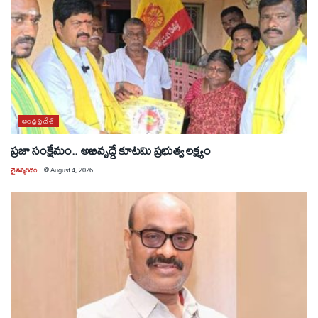
ఆంధ్రప్రదేశ్
ప్రజా సంక్షేమం.. అభివృద్ధే కూటమి ప్రభుత్వ లక్ష్యం
చైతన్యరధం
@
August 4, 2026