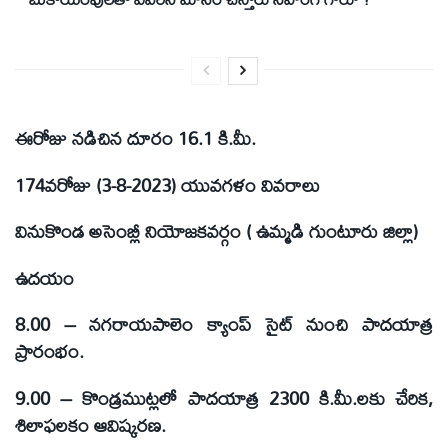
ఈరోజు నడిచిన దూరం 16.1 కి.మీ.
174వరోజు (3-8-2023) యువగళం వివరాలు
వినుకొండ అసెంబ్లీ నియోజకవర్గం ( ఉమ్మడి గుంటూరు జిల్లా)
ఉదయం
8.00 – నగరాయపాలెం క్యాంప్ సైట్ నుంచి పాదయాత్ర
ప్రారంభం.
9.00 – కొండ్రముట్లలో పాదయాత్ర 2300 కి.మీ.లకు చేరిక,
శిలాఫలకం ఆవిష్కరణ.