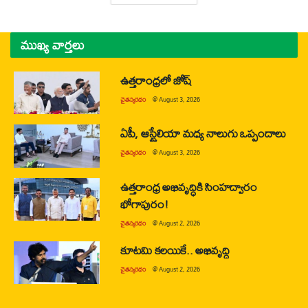
ముఖ్య వార్తలు
ఉత్తరాంధ్రలో జోష్
చైతన్యరధం
@
August 3, 2026
ఏపీ, ఆస్ట్రేలియా మధ్య నాలుగు ఒప్పందాలు
చైతన్యరధం
@
August 3, 2026
ఉత్తరాంధ్ర అభివృద్ధికి సింహద్వారం
భోగాపురం!
చైతన్యరధం
@
August 2, 2026
కూటమి కలయికే.. అభివృద్ధి
చైతన్యరధం
@
August 2, 2026