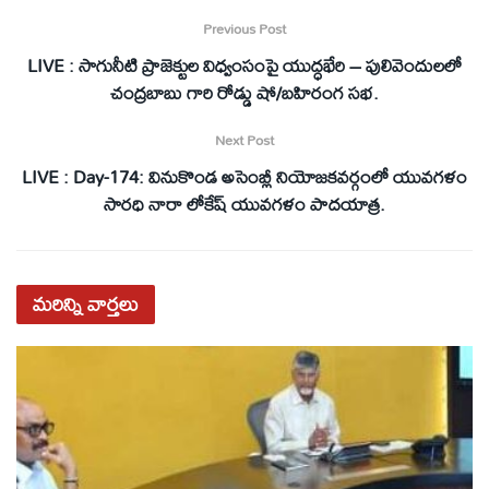
Previous Post
LIVE : సాగునీటి ప్రాజెక్టుల విధ్వంసంపై యుద్ధభేరి – పులివెందులలో
చంద్రబాబు గారి రోడ్డు షో/బహిరంగ సభ.
Next Post
LIVE : Day-174: వినుకొండ అసెంబ్లీ నియోజకవర్గంలో యువగళం
సారధి నారా లోకేష్ యువగళం పాదయాత్ర.
మరిన్ని
వార్తలు