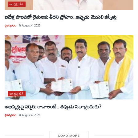
ఆంధ్రప్రదేశ్
ఐదేళ్ల పాలనలో రైతులకు తీరని ద్రోహం..ఇప్పుడు మొసలి కన్నీళ్లు
చైతన్యరధం
@
August 4, 2026
ఆంధ్రప్రదేశ్
అభివృద్ధిపై చర్చకు రావాలంటే.. తప్పుడు సవాళ్లెందుకు?
చైతన్యరధం
@
August 4, 2026
LOAD MORE