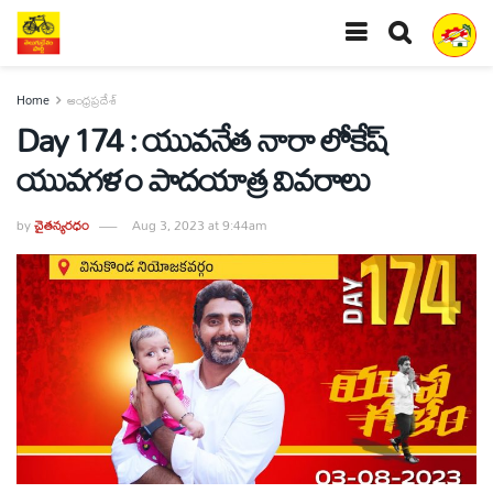
Home
ఆంధ్రప్రదేశ్
Day 174 : యువనేత నారా లోకేష్
యువగళం పాదయాత్ర వివరాలు
by
చైతన్యరధం
Aug 3, 2023 at 9:44am