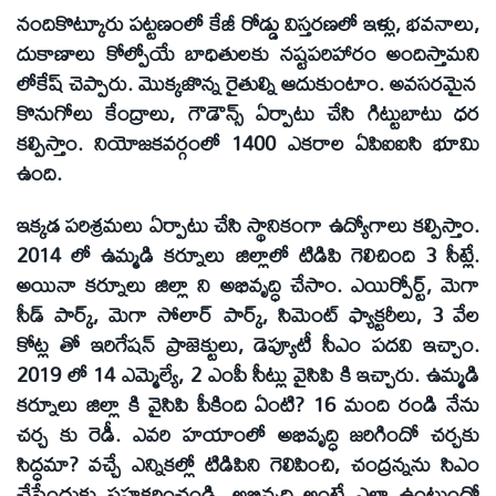
నందికొట్కూరు పట్టణంలో కేజీ రోడ్డు విస్తరణలో ఇళ్లు, భవనాలు,
దుకాణాలు కోల్పోయే బాధితులకు నష్టపరిహారం అందిస్తామని
లోకేష్ చెప్పారు. మొక్కజొన్న రైతుల్ని ఆదుకుంటాం. అవసరమైన
కొనుగోలు కేంద్రాలు, గౌడౌన్స్ ఏర్పాటు చేసి గిట్టుబాటు ధర
కల్పిస్తాం. నియోజకవర్గంలో 1400 ఎకరాల ఏపిఐఐసి భూమి
ఉంది.
ఇక్కడ పరిశ్రమలు ఏర్పాటు చేసి స్థానికంగా ఉద్యోగాలు కల్పిస్తాం.
2014 లో ఉమ్మడి కర్నూలు జిల్లాలో టిడిపి గెలిచింది 3 సీట్లే.
అయినా కర్నూలు జిల్లా ని అభివృద్ధి చేసాం. ఎయిర్పోర్ట్, మెగా
సీడ్ పార్క్, మెగా సోలార్ పార్క్, సిమెంట్ ఫ్యాక్టరీలు, 3 వేల
కోట్ల తో ఇరిగేషన్ ప్రాజెక్టులు, డెప్యూటీ సీఎం పదవి ఇచ్చాం.
2019 లో 14 ఎమ్మెల్యే, 2 ఎంపీ సీట్లు వైసిపి కి ఇచ్చారు. ఉమ్మడి
కర్నూలు జిల్లా కి వైసిపి పీకింది ఏంటి? 16 మంది రండి నేను
చర్చ కు రెడీ. ఎవరి హయాంలో అభివృద్ధి జరిగిందో చర్చకు
సిద్ధమా? వచ్చే ఎన్నికల్లో టిడిపిని గెలిపించి, చంద్రన్నను సిఎం
చేసేందుకు సహకరించండి. అభివృద్ధి అంటే ఎలా ఉంటుందో