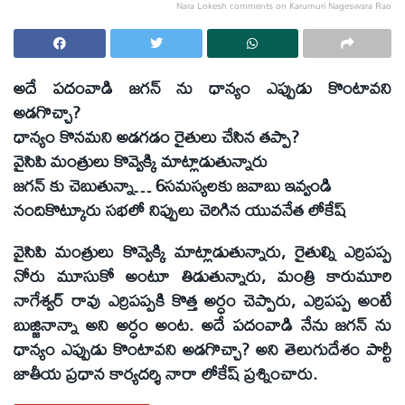
Nara Lokesh comments on Karumuri Nageswara Rao
అదే పదంవాడి జగన్ ను ధాన్యం ఎప్పుడు కొంటావని
అడగొచ్చా?
ధాన్యం కొనమని అడగడం రైతులు చేసిన తప్పా?
వైసిపి మంత్రులు కొవ్వెక్కి మాట్లాడుతున్నారు
జగన్ కు చెబుతున్నా… 6సమస్యలకు జవాబు ఇవ్వండి
నందికొట్కూరు సభలో నిప్పులు చెరిగిన యువనేత లోకేష్
వైసిపి మంత్రులు కొవ్వెక్కి మాట్లాడుతున్నారు, రైతుల్ని ఎర్రిపప్ప
నోరు మూసుకో అంటూ తిడుతున్నారు, మంత్రి కారుమూరి
నాగేశ్వర్ రావు ఎర్రిపప్పకి కొత్త అర్ధం చెప్పారు, ఎర్రిపప్ప అంటే
బుజ్జినాన్నా అని అర్ధం అంట. అదే పదంవాడి నేను జగన్ ను
ధాన్యం ఎప్పుడు కొంటావని అడగొచ్చా? అని తెలుగుదేశం పార్టీ
జాతీయ ప్రధాన కార్యదర్శి నారా లోకేష్ ప్రశ్నించారు.