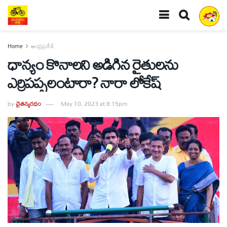
Home
ఆంధ్రప్రదేశ్
ధాన్యం కొనాలని అడిగిన రైతులను
ఎర్రిపప్పలంటారా? నారా లోకేష్
by
చైతన్యరధం
May 10, 2023 at 8:15pm