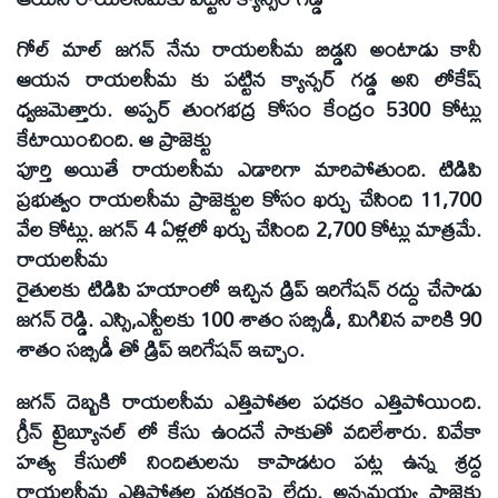
గోల్ మాల్ జగన్ నేను రాయలసీమ బిడ్డని అంటాడు కానీ
ఆయన రాయలసీమ కు పట్టిన క్యాన్సర్ గడ్డ అని లోకేష్
ధ్వజమెత్తారు. అప్పర్ తుంగభద్ర కోసం కేంద్రం 5300 కోట్లు
కేటాయించింది. ఆ ప్రాజెక్టు
పూర్తి అయితే రాయలసీమ ఎడారిగా మారిపోతుంది. టిడిపి
ప్రభుత్వం రాయలసీమ ప్రాజెక్టుల కోసం ఖర్చు చేసింది 11,700
వేల కోట్లు. జగన్ 4 ఏళ్లలో ఖర్చు చేసింది 2,700 కోట్లు మాత్రమే.
రాయలసీమ
రైతులకు టిడిపి హయాంలో ఇచ్చిన డ్రిప్ ఇరిగేషన్ రద్దు చేసాడు
జగన్ రెడ్డి. ఎస్సి,ఎస్టీలకు 100 శాతం సబ్సిడీ, మిగిలిన వారికి 90
శాతం సబ్సిడీ తో డ్రిప్ ఇరిగేషన్ ఇచ్చాం.
జగన్ దెబ్బకి రాయలసీమ ఎత్తిపోతల పధకం ఎత్తిపోయింది.
గ్రీన్ ట్రైబ్యూనల్ లో కేసు ఉందనే సాకుతో వదిలేశారు. వివేకా
హత్య కేసులో నిందితులను కాపాడటం పట్ల ఉన్న శ్రద్ద
రాయలసీమ ఎత్తిపోతల పథకంపై లేదు. అన్నమయ్య ప్రాజెక్టు