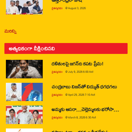
చైతన్యరధం
@
August 3, 2026
మరిన్ని
అత్యధికంగా వీక్షించినవి
దళితులపై జగన్‌ది కపట ప్రేమ!
చైతన్యరధం
@
July 9, 2026 6:00 AM
చంద్రబాబు విజన్‌తో విద్యుత్ ధగధగలు
చైతన్యరధం
@
April 29, 2026 7:10 AM
అమ్మకు ఆసరా…చెల్లెమ్మలకు భరోసా…
చైతన్యరధం
@
March 8, 2026 6:30 AM