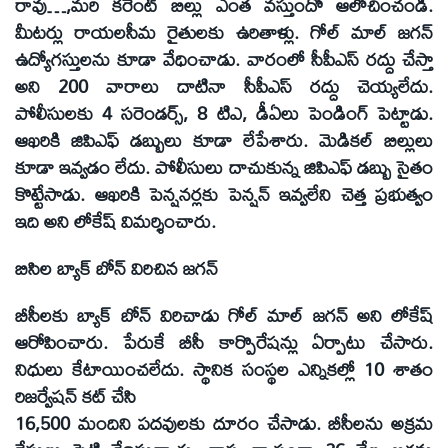
రావు…,మరి కరెంట్ బిల్లు ఎంత వస్తుందో ఆలోచించండి.
మీటర్లు రాయలసీమ రైతులకు ఉరితాళ్లు. గోల్ మాల్ జగన్
ఉద్యోగస్తులను కూడా వేధించాడు. వారంలో సీపీఎస్ రద్దు చేస్తా
అని 200 వారాలు దాటినా సీపీఎస్ రద్దు చెయ్యలేదు.
పోలీసులకు 4 సరెండర్స్, 8 టిఎ, డీఏలు పెండింగ్ పెట్టాడు.
ఆఖరికి జిపిఎఫ్ డబ్బులు కూడా లేపేశారు. మెడికల్ బిల్లులు
కూడా ఇవ్వడం లేదు. పోలీసులు దాచుకున్న జిపిఎఫ్ డబ్బు సైతం
కొట్టేసాడు. ఆఖరికి పెన్షనర్లకు పెన్షన్ ఇవ్వలేని చెత్త ప్రభుత్వం
ఇది అని లోకేష్ విమర్శించారు.
బిసిల బ్యాక్ బోన్ విరిచిన జగన్
బీసీలకు బ్యాక్ బోన్ విరిచాడు గోల్ మాల్ జగన్ అని లోకేష్
ఆరోపించారు. పేరుకే బీసీ కార్పొరేషన్లు ఏర్పాటు చేసారు.
నిధులు కేటాయించలేదు. స్థానిక సంస్థల ఎన్నికల్లో 10 శాతం
రిజర్వేషన్ కట్ చేసి
16,500 మందిని పదవులకు దూరం చేసాడు. బీసీలను అక్రమ