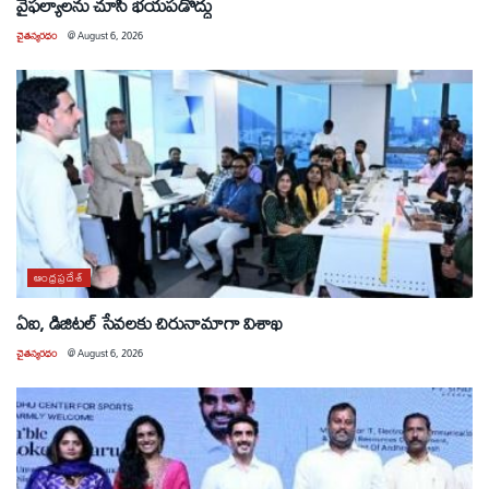
వైఫల్యాలను చూసి భయపడొద్దు
చైతన్యరధం
@
August 6, 2026
ఆంధ్రప్రదేశ్
ఏఐ, డిజిటల్ సేవలకు చిరునామాగా విశాఖ
చైతన్యరధం
@
August 6, 2026