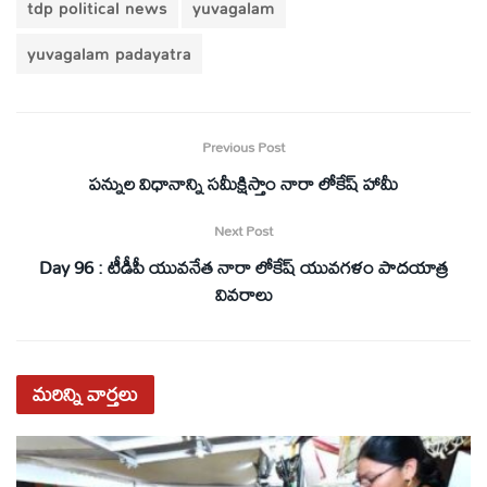
tdp political news
yuvagalam
yuvagalam padayatra
Previous Post
పన్నుల విధానాన్ని సమీక్షిస్తాం నారా లోకేష్ హామీ
Next Post
Day 96 : టీడీపీ యువనేత నారా లోకేష్ యువగళం పాదయాత్ర
వివరాలు
మరిన్ని
వార్తలు