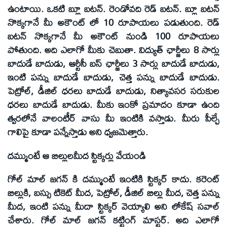
ఉంటాయి. ఒకటి బ్లూ బటన్. రెండోవది రెడ్ బటన్. బ్లూ బటన్
నొక్కగానే మీ అకౌంట్ లో 10 రూపాయలు పడుతుంది. రెడ్
బటన్ నొక్కగానే మీ అకౌంట్ నుండి 100 రూపాయలు
పోతుంది. అది ఎలాగో మీకు చెబుతా. విద్యుత్ ఛార్జీలు 8 సార్లు
బాదుడే బాదుడు, ఆర్టీసీ బస్ ఛార్జీలు 3 సార్లు బాదుడే బాదుడు,
ఇంటి పన్ను బాదుడే బాదుడు, చెత్త పన్ను బాదుడే బాదుడు.
పెట్రోల్, డీజిల్ ధరలు బాదుడే బాదుడు, నిత్యావసర సరుకుల
ధరలు బాదుడే బాదుడు. మీకు ఇంకో ప్రమాదం కూడా ఉంది
త్వరలోనే వాలంటీర్ వాసు మీ ఇంటికి వస్తాడు. మీరు పీల్చే
గాలిపై కూడా పన్నేస్తాడు అని ధ్వజమెత్తారు.
దమ్ముంటే ఆ బిల్లులమీద స్టిక్కర్లు వేయండి
గోల్ మాల్ జగన్ కి దమ్ముంటే ఇంటికి స్టిక్కర్ కాదు. కరెంట్
బిల్లుకి, బస్సు టికెట్ మీద, పెట్రోల్, డీజిల్ బిల్లు మీద, చెత్త పన్ను
మీద, ఇంటి పన్ను మీదా స్టిక్కర్ వెయ్యాలి అని లోకేష్ సవాల్
చేశారు. గోల్ మాల్ జగన్ కట్టింగ్ మాస్టర్. అది ఎలాగో