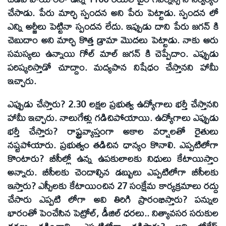
చేసాడు. పేరు మార్చి స్పందన అని పేరు పెట్టాడు. స్పందన లో
ఎన్ని అర్జీలు పెట్టినా స్పందన లేదు. ఇప్పుడు దాని పేరు జగన్ కి
చెబుదాం అని మార్చి కొత్త డ్రామా మొదలు పెట్టాడు. నాకు ఆరు
సమస్యలు ఉన్నాయి గోల్ మాల్ జగన్ కి చెప్పేదాం. ఎప్పుడు
పరిష్కరిస్తాడో చూద్దాం. మద్యపాన నిషేధం చేస్తానని హామీ
ఇచ్చారు.
ఎప్పుడు చేస్తారు? 2.30 లక్షల ప్రభుత్వ ఉద్యోగాలు భర్తీ చేస్తానని
హామీ ఇచ్చారు. నాలుగేళ్లు గడిచిపోయాయి. ఉద్యోగాలు ఎప్పుడు
భర్తీ చేస్తారు? రాష్ట్రవ్యాప్తంగా అకాల వర్షాలతో రైతులు
నష్టపోయారు. ప్రభుత్వం తడిచిన ధాన్యం కొనాలి. ఎప్పటిలోగా
కొంటారు? బీసీల్లో ఉన్న ఉపకులాలకు నిధులు కేటాయిస్తాం
అన్నారు. బీసీలకు చెందాల్సిన డబ్బులు ఎప్పటిలోగా బీసీలకు
ఇస్తారు? ఎస్సీలకు కేటాయించిన 27 సంక్షేమ కార్యక్రమాలు రద్దు
చేసారు ఎప్పటి లోగా అవి తిరిగి ప్రారంభిస్తారు? పన్నుల
భారంతో పెంచేసిన పెట్రోల్, డీజిల్ ధరలు.. నిత్యావసర సరుకుల