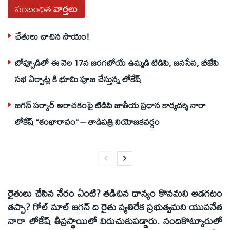
సంబంధిత
వార్తలు
చేతులు చాచిన సాయం!
బోప్పూడిలో ఈ నెల 17న జరగబోయే ఉమ్మడి టిడిపి, జనసేన, బీజేపి
సభ ఏర్పాట్ల కి భూమి పూజ చేస్తున్న లోకేష్
జగన్ సర్కార్ అరాచకంపై టిడిపి జాతీయ ప్రధాన కార్యదర్శి నారా
లోకేష్ “శంఖారావం” – తాడిపత్రి నియోజకవర్గం
రైతులు చేసిన నేరం ఏంటి? తడిచిన ధాన్యం కొనమని అడగటం
తప్పా? గోల్ మాల్ జగన్ ది రైతు వ్యతిరేక ప్రభుత్వమని యువనేత
నారా లోకేష్ తీవ్రస్థాయిలో విరుచుకుపడ్డారు. నందికొట్కూరులో