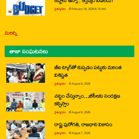
కష్టాలు ఉన్నా.. కర్తవ్యం వీడలేదు!
చైతన్యరధం
@
February 18, 2026 6:15 AM
మరిన్ని
తాజా సంఘటనలు
జీఐ ట్యాగ్‌తో కుప్పడం పట్టుకు మరింత
విశిష్టత
చైతన్యరధం
@
August 8, 2026
చట్టం చేస్తున్నాం…బీసీలకు సంరక్షణ
కల్పిస్తాం
చైతన్యరధం
@
August 8, 2026
రాష్ట్ర పురోగతి, రాజధాని వికాసం
చైతన్యరధం
@
August 7, 2026