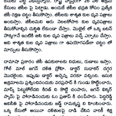
కేసులు పెట్టి వేధిస్తున్నారు. రాష్ట్ర వ్యాప్తంగా 26 వేల అక్రమ
కేసులు బీసీల పై పెట్టాడు. అందుకే బీసీల భద్రత కోసం ప్రత్యేక
బీసీ రక్షణ చట్టం తీసుకొస్తాం. బీసీలకు శాశ్వత కుల ధృవ పత్రాలు
అందిస్తాం. బీసీలమని ఆరు నెలలకోసారి కుల ధృవపత్రాలు
తీసుకోవాల్సిన దుస్థితి లేకుండా చేస్తాం. మొబైల్ లో ఒక్క బటన్
నొక్కగానే ఇంటికి బిసి కుల ధృవ పత్రాలు వచ్చే ఎర్పాటు చేస్తాం.
అవి శాశ్వత కుల ధృవ పత్రాలు గా ఉపయోగపడేలా చట్టం లో
మార్పులు తీసుకొస్తాం.
దామాషా ప్రకారం బీసీ ఉపకులాలకు నిధులు, రుణాలు ఇస్తాం.
గోల్ మాల్ జగన్ దళిత ద్రోహి. డాక్టర్ సుధాకర్ దగ్గర
మొదలైంది. ఇప్పుడు డాక్టర్ అచ్చెన్న వరకూ వచ్చింది. ఇసుక
అక్రమాలను ప్రశ్నించినందుకు వరప్రసాద్ కి గుండు కొట్టించారు,
మాస్క్ పెట్టుకోలేదని కిరణ్ ని కొట్టి చంపారు, జగన్ లిక్కర్
స్కామ్ పై పోరాడినందుకు ఓం ప్రతాప్ కి చంపేసారు. పెద్దిరెడ్డి
అవినీతి పై పోరాడినందుకు జడ్జ్ రామకృష్ణ ని హింసించారు.
ఒక్క కేసులో అయినా దళితులపై దాడి చేసిన వారికీ శిక్ష