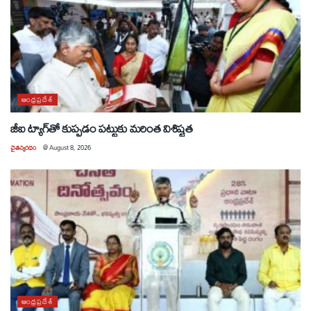
ఆంధ్రప్రదేశ్
జీఐ ట్యాగ్‌తో కుప్పడం పట్టుకు మరింత విశిష్టత
చైతన్యరధం
@
August 8, 2026
ఆంధ్రప్రదేశ్