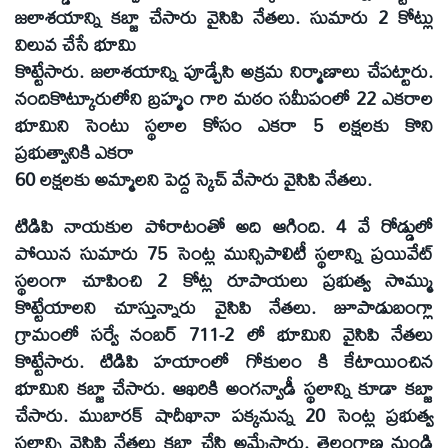
జలాశయాన్ని కబ్జా చేసారు వైసిపి నేతలు. సుమారు 2 కోట్లు
విలువ చేసే భూమి
కొట్టేసారు. జలాశయాన్ని పూడ్చేసి అక్రమ నిర్మాణాలు చేపట్టారు.
నందికొట్కూరులోని బ్రహ్మం గారి మఠం సమీపంలో 22 ఎకరాల
భూమిని సెంటు స్థలాల కోసం ఎకరా 5 లక్షలకు కొని
ప్రభుత్వానికి ఎకరా
60 లక్షలకు అమ్మాలని పెద్ద స్కెచ్ వేసారు వైసిపి నేతలు.
టిడిపి నాయకుల పోరాటంతో అది ఆగింది. 4 వే రోడ్డులో
పోయిన సుమారు 75 సెంట్ల మున్సిపాలిటీ స్థలాన్ని ప్రయివేట్
స్థలంగా చూపించి 2 కోట్ల రూపాయలు ప్రభుత్వ సొమ్ము
కొట్టేయాలని చూస్తున్నారు వైసిపి నేతలు. జూపాడుబంగ్లా
గ్రామంలో సర్వే నంబర్ 711-2 లో భూమిని వైసిపి నేతలు
కొట్టేసారు. టిడిపి హయాంలో గోకులం కి కేటాయించిన
భూమిని కబ్జా చేసారు. ఆఖరికి అంగన్వాడీ స్థలాన్ని కూడా కబ్జా
చేసారు. ముబారక్ షాదీఖానా పక్కనున్న 20 సెంట్ల ప్రభుత్వ
స్థలాన్ని వైసిపి నేతలు కబ్జా చేసి అమ్మేసారు. తెలంగాణ నుండి