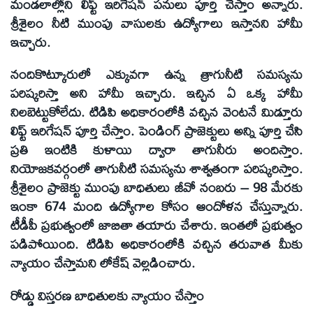
మండలాల్లోని లిఫ్ట్ ఇరిగేషన్ పనులు పూర్తి చేస్తాం అన్నారు.
శ్రీశైలం నీటి ముంపు వాసులకు ఉద్యోగాలు ఇస్తానని హామీ
ఇచ్చారు.
నందికొట్కూరులో ఎక్కువగా ఉన్న త్రాగునీటి సమస్యను
పరిష్కరిస్తా అని హామీ ఇచ్చారు. ఇచ్చిన ఏ ఒక్క హామీ
నిలబెట్టుకోలేదు. టిడిపి అధికారంలోకి వచ్చిన వెంటనే మిడ్తూరు
లిఫ్ట్ ఇరిగేషన్ పూర్తి చేస్తాం. పెండింగ్ ప్రాజెక్టులు అన్ని పూర్తి చేసి
ప్రతి ఇంటికి కుళాయి ద్వారా తాగునీరు అందిస్తాం.
నియోజకవర్గంలో తాగునీటి సమస్యను శాశ్వతంగా పరిష్కరిస్తాం.
శ్రీశైలం ప్రాజెక్టు ముంపు బాధితులు జీవో నంబరు – 98 మేరకు
ఇంకా 674 మంది ఉద్యోగాల కోసం ఆందోళన చేస్తున్నారు.
టీడీపీ ప్రభుత్వంలో జాబితా తయారు చేశారు. ఇంతలో ప్రభుత్వం
పడిపోయింది. టిడిపి అధికారంలోకి వచ్చిన తరువాత మీకు
న్యాయం చేస్తామని లోకేష్ వెల్లడించారు.
రోడ్డు విస్తరణ బాధితులకు న్యాయం చేస్తాం