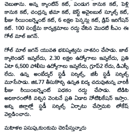
చెబుతాను. అన్న క్యాంటిన్ కట్, పండుగ కానుక కట్, పెళ్లి
కానుక కట్, చంద్రన్న భీమా కట్, బెస్ట్ అవైలబుల్ స్కూల్స్ కట్,
ఫీజు రీయింబర్స్మెంట్ కట్, 6 లక్షల పెన్షన్లు కట్, డ్రిప్ ఇరిగేషన్
కట్. 100 సంక్షేమ కార్యక్రమాలు రద్దు చేసిన మొదటి సీఎం ఈ
గోల్ మాల్ జగన్.
గోల్ మాల్ జగన్ యువత భవిష్యత్తును నాశనం చేసాడు. జాబ్
క్యాలెండర్ ఇవ్వలేదు, 2.30 లక్షల ఉద్యోగాలు ఇవ్వలేదు, ప్రతి
ఏటా 6,500 పోలీసు ఉద్యోగాలు ఇవ్వలేదు, గ్రూప్2 లేదు, డిఎస్సీ
లేదు. ఉన్న అంబేద్కర్ స్టడీ సర్కిల్స్, బీసీ స్టడీ సర్కిల్స్
మూసేసాడు. జిఓ77 తీసుకొచ్చి ఉన్నత విద్య చదువుతున్న వారికీ
ఫీజు రీయింబర్స్మెంట్ పధకం రద్దు చేసాడు. టిడిపి
అధికారంలోకి వచ్చిన వెంటనే ప్రతి ఏడాది నోటిఫికేషన్ ఇస్తాం.
అన్ని జిల్లాల్లో స్టడీ సర్కిల్స్ ఏర్పాటు చేస్తామని లోకేష్
వెల్లడించారు.
మహిళల పసుపు,కుంకుమ చెరిపేస్తున్నారు