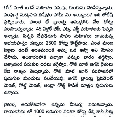
గోల్ మాల్ జగన్ మహిళల పసుపు, కుంకుమ చెరిపేస్తున్నాడు.
సంపూర్ణ మద్యపాన నిషేధం హామీ ఎం అయ్యింది? అని లోకేష్
ప్రశ్నించారు. సొంత జే బ్రాండ్లు అమ్ముకొని వేల కోట్లు
సంపాదిస్తున్నాడు. 45 ఏళ్లకే బీసీ, ఎస్సి, ఎస్టీ మహిళలకు పెన్షన్
అన్నాడు. పెన్షన్ దేవుడెరుగు పాపం మహిళలు దాచుకున్న
అభయహస్తం డబ్బులు 2500 కోట్లు కొట్టేసాడు. ఎంత మంది
పిల్లలు ఉంటే అంతమందికి అమ్మ ఒడి ఇస్తా అని మోసం
చేసాడు. అధికారంలోకి వచ్చాకా పన్నుల భారం తగ్గిస్తాం.
నిత్యావసర సరుకుల ధరలు తగ్గిస్తాం. గోల్ మాల్ జగన్ రైతులు
లేని రాజ్యం తెస్తున్నాడు. గోల్ మాల్ జగన్ పరిపాలనలో
పురుగుల మందులు పనిచేయవు. జగన్ బ్రాండ్లు ప్రెసిడెంట్
మెడల్, గోల్డ్ మెడల్, ఆంధ్రా గోల్డ్ కొడితే మాత్రం పురుగులు
చస్తాయి.
రైతుల్ని ఆదుకోకపోగా ఇప్పుడు మీటర్లు పెడుతున్నాడు.
రాయలసీమ లో 1000 అడుగుల వరకూ బోర్లు వేస్తే కానీ నీళ్లు