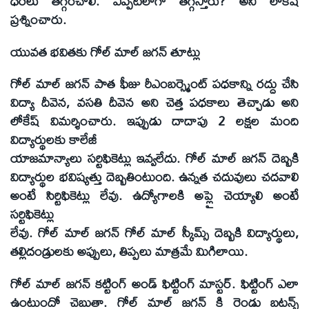
ధరలు తగ్గించాలి. ఎప్పటిలోగా తగ్గిస్తారు? అని లోకేష్
ప్రశ్నించారు.
యువత భవితకు గోల్ మాల్ జగన్ తూట్లు
గోల్ మాల్ జగన్ పాత ఫీజు రీఎంబర్స్మెంట్ పధకాన్ని రద్దు చేసి
విద్యా దీవెన, వసతి దీవెన అని చెత్త పధకాలు తెచ్చాడు అని
లోకేష్ విమర్శించారు. ఇప్పుడు దాదాపు 2 లక్షల మంది
విద్యార్థులకు కాలేజీ
యాజమాన్యాలు సర్టిఫికెట్లు ఇవ్వలేదు. గోల్ మాల్ జగన్ దెబ్బకి
విద్యార్థుల భవిష్యత్తు దెబ్బతింటుంది. ఉన్నత చదువులు చదవాలి
అంటే సిర్టిఫికెట్లు లేవు. ఉద్యోగాలకి అప్లై చెయ్యాలి అంటే
సర్టిఫికెట్లు
లేవు. గోల్ మాల్ జగన్ గోల్ మాల్ స్కీమ్స్ దెబ్బకి విద్యార్థులు,
తల్లిదండ్రులకు అప్పులు, తిప్పలు మాత్రమే మిగిలాయి.
గోల్ మాల్ జగన్ కట్టింగ్ అండ్ ఫిట్టింగ్ మాస్టర్. ఫిట్టింగ్ ఎలా
ఉంటుందో చెబుతా. గోల్ మాల్ జగన్ కి రెండు బటన్స్