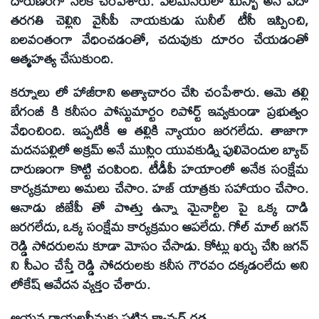
దారుణంగా నరికి చంపేశారు. పలమనేరులో మిస్బా అనే పదో
తరగతి చెల్లిని వైసీపీ నాయకుడు సునీల్ టీసీ ఇప్పించి,
బలవంతంగా వేధించడంతో, చదువుకు దూరం చేయడంతో
ఆత్మహత్య చేసుకుంది.
కర్నూలు లో హాజీరాని అత్యాచారం చేసి చంపేశారు. ఆమె తల్లి
బేగంబీ కి కనీసం పోస్టుమార్టం రిపోర్ట్ ఇవ్వకుండా ప్రభుత్వం
వేధించింది. ఇప్పటికీ ఆ తల్లికి న్యాయం జరగలేదు. తాజాగా
మదనపల్లిలో అక్రమ్ అనే ముస్లిం యువకుడ్ని పులివెందుల బ్యాచ్
దారుణంగా కొట్టి చంపింది. టీడీపీ హయాంలో అనేక సంక్షేమ
కార్యక్రమాలు అమలు చేసాం. హజ్ యాత్రకు సహాయం చేసాం.
ఆనాడు బీజేపీ తో పొత్తు ఉన్నా మైనార్టీల పై ఒక్క దాడి
జరగలేదు, ఒక్క సంక్షేమ కార్యక్రమం ఆపలేదు. గోల్ మాల్ జగన్
రెడ్డి సోదరులను కూడా మోసం చేసాడు. కోట్లు ఖర్చు చేసి జగన్
ని సీఎం చేస్తే రెడ్డి సోదరులకు కనీస గౌరవం దక్కడంలేదు అని
లోకేష్ ఆవేదన వ్యక్తం చేశారు.
ఆయన రాయలసీమకు పట్టిన క్యాన్సర్ గడ్డ