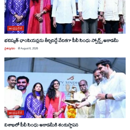
ఆంధ్రప్రదేశ్
భవిష్యత్ ఛాంపియన్లను తీర్చిదిద్దే వేదికగా పీవీ సింధు స్పోర్ట్స్ అకాడమీ
చైతన్యరధం
@
August 6, 2026
ఆంధ్రప్రదేశ్
విశాఖలో పీవీ సింధు అకాడమీకి శంకుస్థాపన