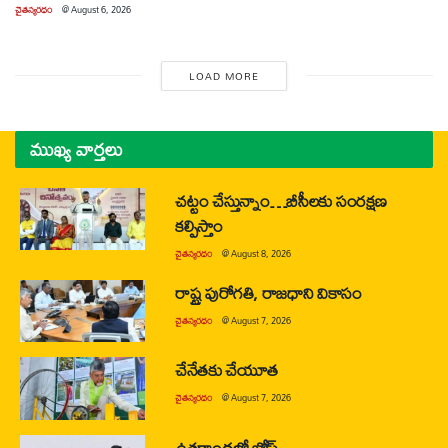
చైతన్యరధం
@
August 6, 2026
LOAD MORE
ముఖ్య వార్తలు
చట్టం చేస్తున్నాం…బీసీలకు సంరక్షణ
కల్పిస్తాం
చైతన్యరధం
@
August 8, 2026
రాష్ట్ర పురోగతి, రాజధాని వికాసం
చైతన్యరధం
@
August 7, 2026
చేనేతకు చేయూత
చైతన్యరధం
@
August 7, 2026
ఉత్తరాంధ్రలో జోష్