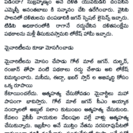
పడిందా? సుబ్రహ్మణ్యం అనే దళిత యువకుడిని చంపేసిన
ఎమ్మెల్సీ అనంతబాబు కి సన్మానం చేసి ఉరేగించారు. వైసిపి
పాలనలో దళితులను చంపడానికి జగన్ స్పెషల్ లైసెన్స్ ఇచ్చారు.
టిడిపి అధికారంలోకి రాగానే రద్దుచేసిన దళితసంక్షేమ
పథకాలను మళ్లీ తీసుకువస్తామని లోకేష్ హామీ ఇచ్చారు.
మైనారిటీలను కూడా మోసగించాడు
మైనారిటీలను మోసం చేసాడు గోల్ మాల్ జగన్. దుల్హన్,
రంజాన్ తోఫా వంటి పథకాలు రద్దు చేశాడు అని లోకేష్
విమర్శించారు. మసీదు, ఈద్గా, ఖబర్ స్తాన్ ల అభివృద్ధి కోసం
ఒక్క రూపాయి
కేటాయించలేదు. ఆత్మహత్య చేసుకోవడం మైనార్టీలు మహా
పాపంగా భావిస్తారు. గోల్ మాల్ జగన్ సీఎం అయ్యాక
నంద్యాలలో అబ్దుల్ సలాం కుటుంబం ఆత్మహత్య చేసుకుంది.
కేవలం వైసీపీ నాయకుల వేధింపుల వల్లే వాళ్లు ఆత్మహత్య
చేసుకున్నారు. ఇబ్రహీం అనే ముస్లిం నేతను నరసరావుపేటలో