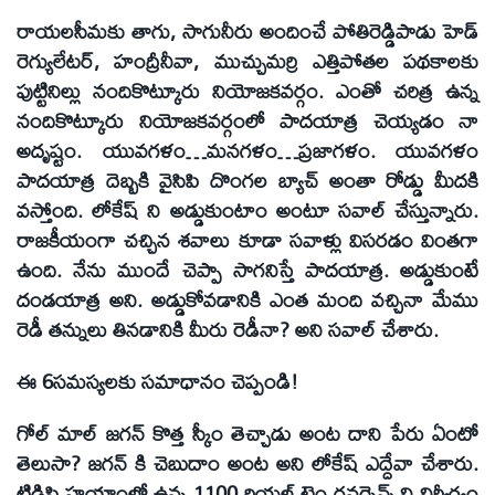
రాయలసీమకు తాగు, సాగునీరు అందించే పోతిరెడ్డిపాడు హెడ్
రెగ్యులేటర్, హంద్రీనీవా, ముచ్చుమర్రి ఎత్తిపోతల పథకాలకు
పుట్టినిల్లు నందికొట్కూరు నియోజకవర్గం. ఎంతో చరిత్ర ఉన్న
నందికొట్కూరు నియోజకవర్గంలో పాదయాత్ర చెయ్యడం నా
అదృష్టం. యువగళం…మనగళం…ప్రజాగళం. యువగళం
పాదయాత్ర దెబ్బకి వైసిపి దొంగల బ్యాచ్ అంతా రోడ్డు మీదకి
వస్తోంది. లోకేష్ ని అడ్డుకుంటాం అంటూ సవాల్ చేస్తున్నారు.
రాజకీయంగా చచ్చిన శవాలు కూడా సవాళ్లు విసరడం వింతగా
ఉంది. నేను ముందే చెప్పా సాగనిస్తే పాదయాత్ర. అడ్డుకుంటే
దండయాత్ర అని. అడ్డుకోవడానికి ఎంత మంది వచ్చినా మేము
రెడీ తన్నులు తినడానికి మీరు రెడీనా? అని సవాల్ చేశారు.
ఈ 6సమస్యలకు సమాధానం చెప్పండి!
గోల్ మాల్ జగన్ కొత్త స్కీం తెచ్చాడు అంట దాని పేరు ఏంటో
తెలుసా? జగన్ కి చెబుదాం అంట అని లోకేష్ ఎద్దేవా చేశారు.
టిడిపి హయాంలో ఉన్న 1100 రియల్ టైం గవర్నెన్స్ ని నిర్వీర్యం