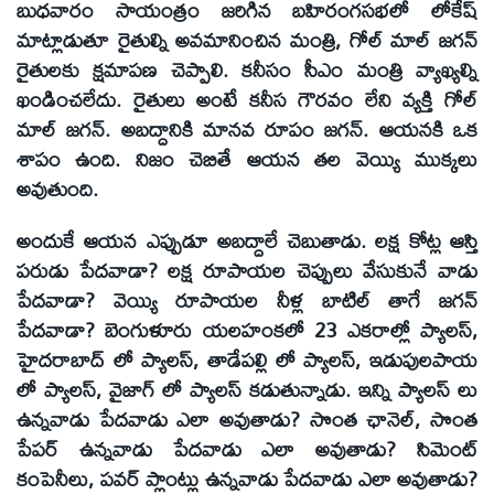
బుధవారం సాయంత్రం జరిగిన బహిరంగసభలో లోకేష్
మాట్లాడుతూ రైతుల్ని అవమానించిన మంత్రి, గోల్ మాల్ జగన్
రైతులకు క్షమాపణ చెప్పాలి. కనీసం సీఎం మంత్రి వ్యాఖ్యల్ని
ఖండించలేదు. రైతులు అంటే కనీస గౌరవం లేని వ్యక్తి గోల్
మాల్ జగన్. అబద్దానికి మానవ రూపం జగన్. ఆయనకి ఒక
శాపం ఉంది. నిజం చెబితే ఆయన తల వెయ్యి ముక్కలు
అవుతుంది.
అందుకే ఆయన ఎప్పుడూ అబద్దాలే చెబుతాడు. లక్ష కోట్ల ఆస్తి
పరుడు పేదవాడా? లక్ష రూపాయల చెప్పులు వేసుకునే వాడు
పేదవాడా? వెయ్యి రూపాయల నీళ్ల బాటిల్ తాగే జగన్
పేదవాడా? బెంగుళూరు యలహంకలో 23 ఎకరాల్లో ప్యాలస్,
హైదరాబాద్ లో ప్యాలస్, తాడేపల్లి లో ప్యాలస్, ఇడుపులపాయ
లో ప్యాలస్, వైజాగ్ లో ప్యాలస్ కడుతున్నాడు. ఇన్ని ప్యాలస్ లు
ఉన్నవాడు పేదవాడు ఎలా అవుతాడు? సొంత ఛానెల్, సొంత
పేపర్ ఉన్నవాడు పేదవాడు ఎలా అవుతాడు? సిమెంట్
కంపెనీలు, పవర్ ప్లాంట్లు ఉన్నవాడు పేదవాడు ఎలా అవుతాడు?