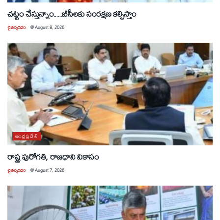
చట్టం చేస్తున్నాం…బీసీలకు సంరక్షణ కల్పిస్తాం
చైతన్యరధం
@
August 8, 2026
ఆంధ్రప్రదేశ్
రాష్ట్ర పురోగతి, రాజధాని వికాసం
చైతన్యరధం
@
August 7, 2026