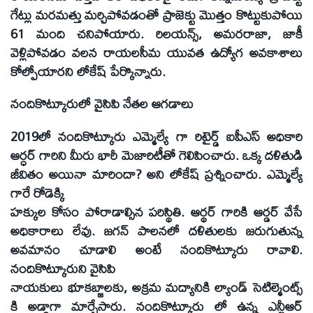
గేట్లు మరమత్తు మర్చిపోవడంతో ప్రాజెక్టు మొత్తం కొట్టుకుపోయి
61 మంది చనిపోయారు. రిలయన్స్, అమరరాజా, జాకీ
వెళ్లిపోవడం వలన రాయలసీమ యువత ఉద్యోగ అవకాశాలు
కోల్పోయారని లోకేష్ పేర్కొన్నారు.
నందికొట్కూరులో వైసిపి నేతల ఆగడాలు
2019లో నందికొట్కూరు ఎమ్మెల్యే గా రిటైర్డ్ ఐపీఎస్ అధికారి
ఆర్ధర్ గారిని మీరు భారీ మెజారిటీతో గెలిపించారు. ఒక్క దళితుడి
జీవితం అయినా మారిందా? అని లోకేష్ ప్రశ్నించారు. ఎమ్మెల్యే
గారే రోడెక్కి
హక్కుల కోసం పోరాడాల్సిన పరిస్థితి. ఆర్థర్ గారికి ఆర్డర్ వేసే
అధికారాలు లేవు. జగన్ పాలనలో దళితులకు జరుగుతున్న
అవమానం చూడాలి అంటే నందికొట్కూరు రావాలి.
నందికొట్కూరుని వైసిపి
నాయకులు భూకబ్జాలకు, అక్రమ మద్యానికి ల్యాండ్ సెటిల్మెంట్స్
కి అడ్డాగా మార్చేసారు. నందికొట్కూరు లో ఉన్న ఎన్టీఆర్