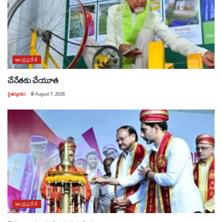
ఆంధ్రప్రదేశ్
చేనేతకు చేయూత
చైతన్యరధం
@
August 7, 2026
ఆంధ్రప్రదేశ్