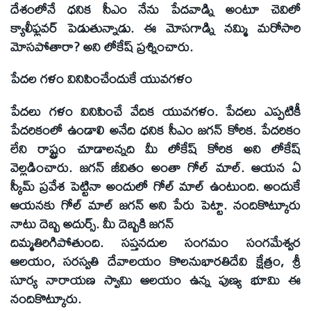
దేశంలోనే ధనిక సీఎం నేను పేదవాడ్ని అంటూ చెవిలో
క్యాలీఫ్లవర్ పెడుతున్నాడు. ఈ మోసగాడ్ని నమ్మి మరోసారి
మోసపోతారా? అని లోకేష్ ప్రశ్నించారు.
పేదల గళం వినిపించేందుకే యువగళం
పేదలు గళం వినిపించే వేదిక యువగళం. పేదలు ఎప్పటికీ
పేదరికంలో ఉండాలి అనేది ధనిక సీఎం జగన్ కోరిక. పేదరికం
లేని రాష్ట్రం చూడాలన్నది మీ లోకేష్ కోరిక అని లోకేష్
వెల్లడించారు. జగన్ జీవితం అంతా గోల్ మాల్. ఆయన ఏ
స్కీమ్ ప్రవేశ పెట్టినా అందులో గోల్ మాల్ ఉంటుంది. అందుకే
ఆయనకు గోల్ మాల్ జగన్ అని పేరు పెట్టా. నందికొట్కూరు
నాటు దెబ్బ అదుర్స్. మీ దెబ్బకి జగన్
దిమ్మతిరిగిపోతుంది. సప్తనదుల సంగమం సంగమేశ్వర
ఆలయం, సరస్వతి దేవాలయం కొలనుభారతిదేవి క్షేత్రం, శ్రీ
సూర్య నారాయణ స్వామి ఆలయం ఉన్న పుణ్య భూమి ఈ
నందికొట్కూరు.