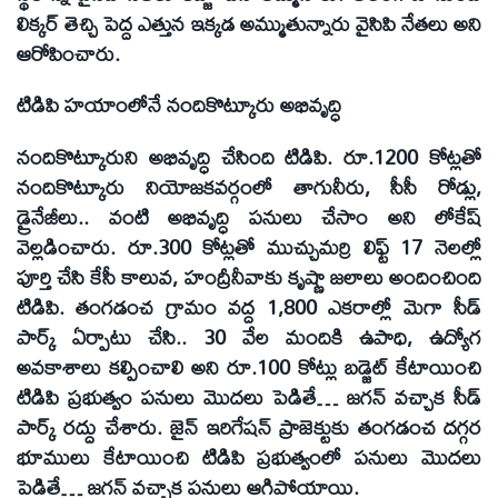
లిక్కర్ తెచ్చి పెద్ద ఎత్తున ఇక్కడ అమ్ముతున్నారు వైసిపి నేతలు అని
ఆరోపించారు.
టిడిపి హయాంలోనే నందికొట్కూరు అభివృద్ధి
నందికొట్కూరుని అభివృద్ధి చేసింది టిడిపి. రూ.1200 కోట్లతో
నందికొట్కూరు నియోజకవర్గంలో తాగునీరు, సీసీ రోడ్లు,
డ్రైనేజీలు.. వంటి అభివృద్ధి పనులు చేసాం అని లోకేష్
వెల్లడించారు. రూ.300 కోట్లతో ముచ్చుమర్రి లిఫ్ట్ 17 నెలల్లో
పూర్తి చేసి కేసీ కాలువ, హంద్రీనీవాకు కృష్ణా జలాలు అందించింది
టిడిపి. తంగడంచ గ్రామం వద్ద 1,800 ఎకరాల్లో మెగా సీడ్
పార్క్ ఏర్పాటు చేసి.. 30 వేల మందికి ఉపాధి, ఉద్యోగ
అవకాశాలు కల్పించాలి అని రూ.100 కోట్లు బడ్జెట్ కేటాయించి
టిడిపి ప్రభుత్వం పనులు మొదలు పెడితే… జగన్ వచ్చాక సీడ్
పార్క్ రద్దు చేశారు. జైన్ ఇరిగేషన్ ప్రాజెక్టుకు తంగడంచ దగ్గర
భూములు కేటాయించి టిడిపి ప్రభుత్వంలో పనులు మొదలు
పెడితే… జగన్ వచ్చాక పనులు ఆగిపోయాయి.