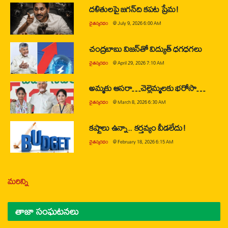
దళితులపై జగన్‌ది కపట ప్రేమ!
చైతన్యరధం
@
July 9, 2026 6:00 AM
చంద్రబాబు విజన్‌తో విద్యుత్ ధగధగలు
చైతన్యరధం
@
April 29, 2026 7:10 AM
అమ్మకు ఆసరా…చెల్లెమ్మలకు భరోసా…
చైతన్యరధం
@
March 8, 2026 6:30 AM
కష్టాలు ఉన్నా.. కర్తవ్యం వీడలేదు!
చైతన్యరధం
@
February 18, 2026 6:15 AM
మరిన్ని
తాజా సంఘటనలు