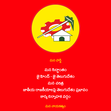
మన పార్టీ
మన సిద్ధాంతం
జై హింద్ - జై తెలుగుదేశం
మన చరిత్ర
జాతీయ రాజకీయాలపై తెలుగుదేశం ప్రభావం
కార్య నిర్వాహక వర్గం
మన నాయకత్వం