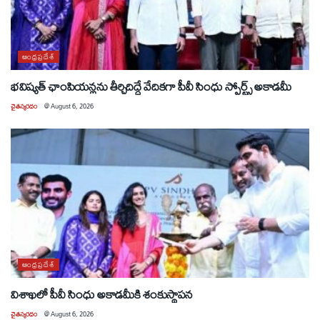
ఆంధ్రప్రదేశ్
భవిష్యత్ ఛాంపియన్లను తీర్చిదిద్దే వేదికగా పీవీ సింధు స్పోర్ట్స్ అకాడమీ
చైతన్యరధం
@
August 6, 2026
ఆంధ్రప్రదేశ్
విశాఖలో పీవీ సింధు అకాడమీకి శంకుస్థాపన
చైతన్యరధం
@
August 6, 2026