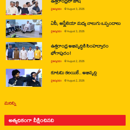
ఉత్తరాంధ్రలో జోష్
చైతన్యరధం
@
August 3, 2026
ఏపీ, ఆస్ట్రేలియా మధ్య నాలుగు ఒప్పందాలు
చైతన్యరధం
@
August 3, 2026
ఉత్తరాంధ్ర అభివృద్ధికి సింహద్వారం
భోగాపురం!
చైతన్యరధం
@
August 2, 2026
కూటమి కలయికే.. అభివృద్ధి
చైతన్యరధం
@
August 2, 2026
మరిన్ని
అత్యధికంగా వీక్షించినవి