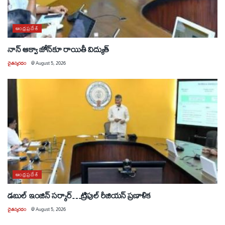
ఆంధ్రప్రదేశ్
నాన్ ఆక్వా జోన్‌కూ రాయితీ విద్యుత్
చైతన్యరధం
@
August 5, 2026
ఆంధ్రప్రదేశ్
డబుల్ ఇంజిన్ సర్కార్…ట్రిపుల్ రీజియన్ ప్రణాళిక
చైతన్యరధం
@
August 5, 2026