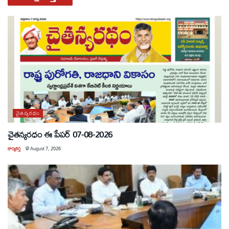
చైతన్యరధం
చైతన్యరధం ఈ పేపర్ 07-08-2026
కార్యకర్త
@
August 7, 2026