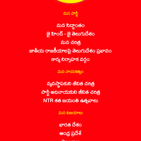
మన పార్టీ
మన సిద్ధాంతం
జై హింద్ - జై తెలుగుదేశం
మన చరిత్ర
జాతీయ రాజకీయాలపై తెలుగుదేశం ప్రభావం
కార్య నిర్వాహక వర్గం
మన నాయకత్వం
వ్యవస్థాపకుని జీవిత చరిత్ర
పార్టీ అధినాయకుని జీవిత చరిత్ర
NTR శత జయంతి ఉత్సవాలు
మన విజయాలు
భారత దేశం
ఆంధ్ర ప్రదేశ్