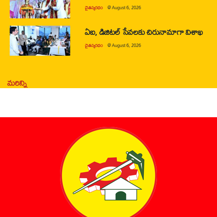
చైతన్యరధం
@
August 6, 2026
ఏఐ, డిజిటల్ సేవలకు చిరునామాగా విశాఖ
చైతన్యరధం
@
August 6, 2026
మరిన్ని