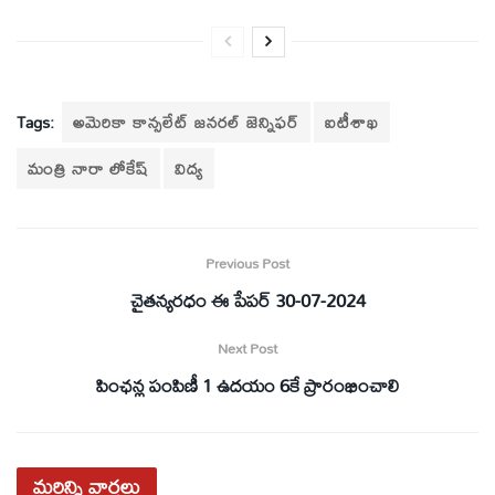
Tags:
అమెరికా కాన్సలేట్‌ జనరల్‌ జెన్నిఫర్‌
ఐటీశాఖ
మంత్రి నారా లోకేష్
విద్య
Previous Post
చైతన్యరధం ఈ పేపర్ 30-07-2024
Next Post
పింఛన్ల పంపిణీ 1 ఉదయం 6కే ప్రారంభించాలి
మరిన్ని
వార్తలు