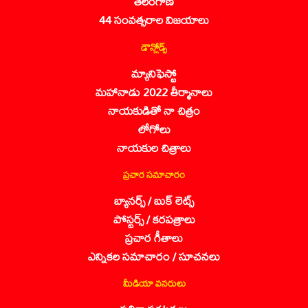
తెలంగాణ
44 సంవత్సరాల విజయాలు
డౌన్లోడ్స్
మ్యానిఫెస్టో
మహానాడు 2022 తీర్మానాలు
నాయకుడితో నా చిత్రం
లోగోలు
నాయకుల చిత్రాలు
ప్రచార సమాచారం
బ్యానర్స్ / బుక్ లెట్స్
పోస్టర్స్ / కరపత్రాలు
ప్రచార గీతాలు
ఎన్నికల సమాచారం / సూచనలు
మీడియా వనరులు