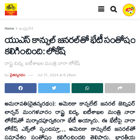
Home
ఆంధ్రప్రదేశ్
యుఎస్‌ కాన్సుల్‌ జనరల్‌తో భేటీ సంతోషం
కలిగించింది: లోకేష్‌
రాష్ట్ర విద్య, ఐటీశాఖల మంత్రి నారా లోకేష్‌
by
చైతన్యరధం
Jul 31, 2024 at 6:28am
అమరావతి(చైతన్యరథం): అమెరికా కాన్సలేట్‌ జనరల్‌ జెన్నిఫర్‌
లార్సన్‌ మంగళవారం రాష్ట్ర విద్య, ఐటీశాఖల మంత్రి నారా
లోకేష్‌తో మర్యాదపూర్వకంగా భేటీ అయ్యారు. ఈ భేటీపై నారా
లోకేష్‌ ఎక్స్‌లో స్పందిస్తూ… అమెరికా కాన్సులేట్‌ జనరల్‌తో
సమావేశం సంతోషం కలిగించిందని తెలిపారు. భారతీయ