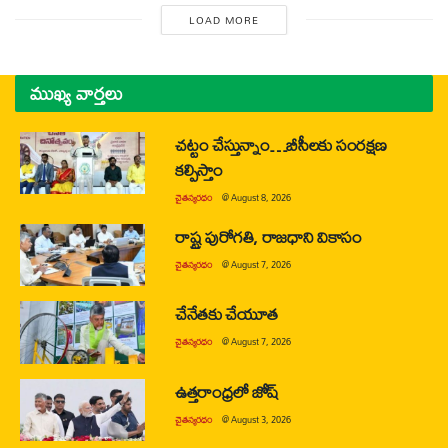
LOAD MORE
ముఖ్య వార్తలు
చట్టం చేస్తున్నాం…బీసీలకు సంరక్షణ
కల్పిస్తాం
చైతన్యరధం
@
August 8, 2026
రాష్ట్ర పురోగతి, రాజధాని వికాసం
చైతన్యరధం
@
August 7, 2026
చేనేతకు చేయూత
చైతన్యరధం
@
August 7, 2026
ఉత్తరాంధ్రలో జోష్
చైతన్యరధం
@
August 3, 2026