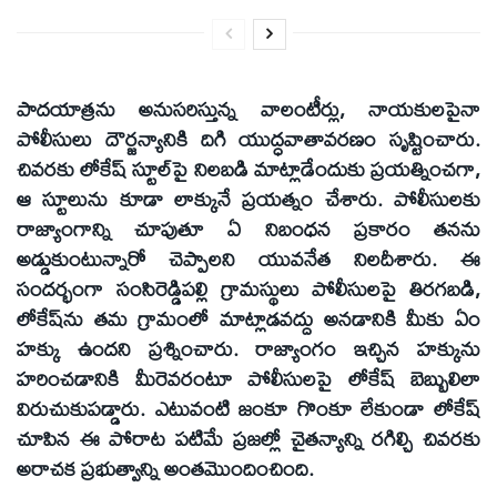
పాదయాత్రను అనుసరిస్తున్న వాలంటీర్లు, నాయకులపైనా
పోలీసులు దౌర్జన్యానికి దిగి యుద్ధవాతావరణం సృష్టించారు.
చివరకు లోకేష్‌ స్టూల్‌పై నిలబడి మాట్లాడేందుకు ప్రయత్నించగా,
ఆ స్టూలును కూడా లాక్కునే ప్రయత్నం చేశారు. పోలీసులకు
రాజ్యాంగాన్ని చూపుతూ ఏ నిబంధన ప్రకారం తనను
అడ్డుకుంటున్నారో చెప్పాలని యువనేత నిలదీశారు. ఈ
సందర్భంగా సంసిరెడ్డిపల్లి గ్రామస్థులు పోలీసులపై తిరగబడి,
లోకేష్‌ను తమ గ్రామంలో మాట్లాడవద్దు అనడానికి మీకు ఏం
హక్కు ఉందని ప్రశ్నించారు. రాజ్యాంగం ఇచ్చిన హక్కును
హరించడానికి మీరెవరంటూ పోలీసులపై లోకేష్‌ బెబ్బులిలా
విరుచుకుపడ్డారు. ఎటువంటి జంకూ గొంకూ లేకుండా లోకేష్‌
చూపిన ఈ పోరాట పటిమే ప్రజల్లో చైతన్యాన్ని రగిల్చి చివరకు
అరాచక ప్రభుత్వాన్ని అంతమొందించింది.