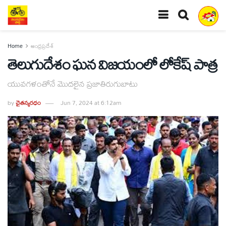
Home
ఆంధ్రప్రదేశ్
తెలుగుదేశం ఘన విజయంలో లోకేష్‌ పాత్ర
యువగళంతోనే మొదలైన ప్రజాతిరుగుబాటు
by
చైతన్యరధం
Jun 7, 2024 at 6:12am