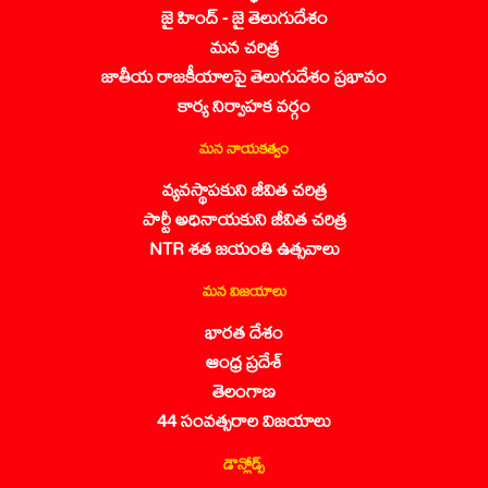
జై హింద్ - జై తెలుగుదేశం
మన చరిత్ర
జాతీయ రాజకీయాలపై తెలుగుదేశం ప్రభావం
కార్య నిర్వాహక వర్గం
మన నాయకత్వం
వ్యవస్థాపకుని జీవిత చరిత్ర
పార్టీ అధినాయకుని జీవిత చరిత్ర
NTR శత జయంతి ఉత్సవాలు
మన విజయాలు
భారత దేశం
ఆంధ్ర ప్రదేశ్
తెలంగాణ
44 సంవత్సరాల విజయాలు
డౌన్లోడ్స్