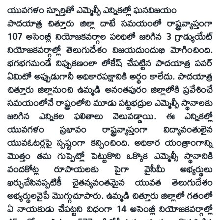
యువగళం స్పూర్తితో ఎమ్మెల్సీ ఎన్నికల్లో ఘనవిజయం
పాదయాత్ర చిత్తూరు జిల్లా దాటే సమయంలో రాష్ట్రవ్యాప్తంగా
107 అసెంబ్లీ నియోజకవర్గాల పరిధిలో జరిగిన 3 గ్రాడ్యుయేట్‌
నియోజకవర్గాల్లో తెలుగుదేశం విజయదుందుభి మోగించింది.
భగభగమండే నిప్పుకణంలా లోకేష్‌ చేపట్టిన పాదయాత్ర పవర్‌
ఏమిటో అప్పుడుగానీ అధికారపక్షానికి అర్థం కాలేదు. పాదయాత్ర
చిత్తూరు జిల్లానుంచి ఉమ్మడి అనంతపురం జిల్లాలోకి ప్రవేశించే
సమయంలోనే రాష్ట్రంలోని మూడు పట్టభద్రుల ఎమ్మెల్సీ స్థానాలకు
జరిగిన ఎన్నికల ఫలితాలు వెలువడ్డాయి. ఈ ఎన్నికల్లో
యువగళం ప్రభావం రాష్ట్రవ్యాప్తంగా విద్యావంతులైన
యువఓటర్లపై స్పష్టంగా కన్పించింది. అధికార యంత్రాంగాన్ని
మొత్తం తమ గుప్పెట్లో పెట్టుకొని ఒక్కొక ఎమ్మెల్సీ స్థానానికి
వందకోట్ల రూపాయలకు పైగా వైసీమీ అభ్యర్థులు
ఖర్చుచేసినప్పటికీ చైతన్యవంతమైన యువత తెలుగుదేశం
అభ్యర్థులవైపే మొగ్గుచూపారు. ఉమ్మడి చిత్తూరు జిల్లాలో గతంలో
ఏ నాయకుడు చేపట్టని విధంగా 14 అసెంబ్లీ నియోజకవర్గాల్లో