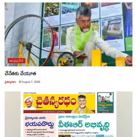
ఆంధ్రప్రదేశ్
చేనేతకు చేయూత
చైతన్యరధం
@
August 7, 2026