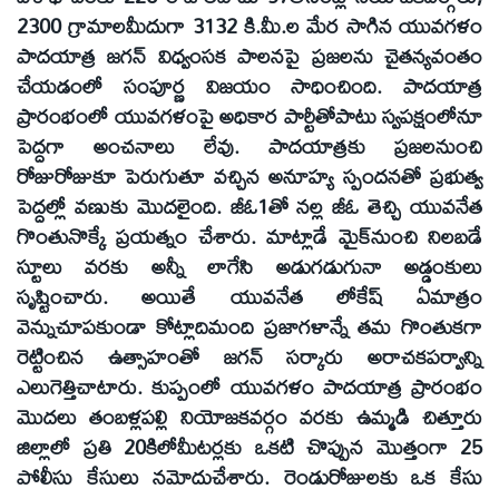
2300 గ్రామాలమీదుగా 3132 కి.మీ.ల మేర సాగిన యువగళం
పాదయాత్ర జగన్‌ విధ్వంసక పాలనపై ప్రజలను చైతన్యవంతం
చేయడంలో సంపూర్ణ విజయం సాధించింది. పాదయాత్ర
ప్రారంభంలో యువగళంపై అధికార పార్టీతోపాటు స్వపక్షంలోనూ
పెద్దగా అంచనాలు లేవు. పాదయాత్రకు ప్రజలనుంచి
రోజురోజుకూ పెరుగుతూ వచ్చిన అనూహ్య స్పందనతో ప్రభుత్వ
పెద్దల్లో వణుకు మొదలైంది. జీఓ1తో నల్ల జీఓ తెచ్చి యువనేత
గొంతునొక్కే ప్రయత్నం చేశారు. మాట్లాడే మైక్‌నుంచి నిలబడే
స్టూలు వరకు అన్నీ లాగేసి అడుగడుగునా అడ్డంకులు
సృష్టించారు. అయితే యువనేత లోకేష్‌ ఏమాత్రం
వెన్నుచూపకుండా కోట్లాదిమంది ప్రజాగళాన్నే తమ గొంతుకగా
రెట్టించిన ఉత్సాహంతో జగన్‌ సర్కారు అరాచకపర్వాన్ని
ఎలుగెత్తిచాటారు. కుప్పంలో యువగళం పాదయాత్ర ప్రారంభం
మొదలు తంబళ్లపల్లి నియోజకవర్గం వరకు ఉమ్మడి చిత్తూరు
జిల్లాలో ప్రతి 20కిలోమీటర్లకు ఒకటి చొప్పున మొత్తంగా 25
పోలీసు కేసులు నమోదుచేశారు. రెండురోజులకు ఒక కేసు