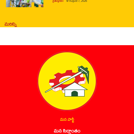
చైతన్యరధం
@
August 7, 2026
మరిన్ని
మన పార్టీ
మన సిద్ధాంతం