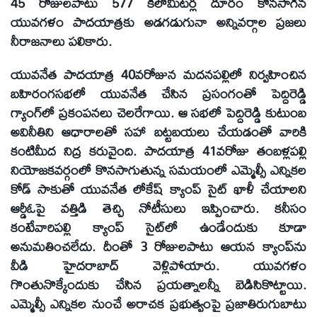
45 రోజులపాటు 577 కిలోమీటర్ల దూరం కొనసాగిన
యువగళం పాదయాత్రకు అడగడుగునా అన్నివర్గాల ప్రజలు
నీరాజనాలు పలికారు.
యువనేత పాదయాత్ర 40వరోజున మదనపల్లిలో నిర్వహించిన
బహిరంగసభలో యువనేత చేసిన ప్రసంగంతో పెద్దిరెడ్డి
గ్యాంగ్‌లో ప్రకంపనలు చెలరేగాయి. ఆ సభలో పెద్దిరెడ్డి కుటుంబ
అవినీతిని ఆధారాలతో సహా బట్టబయలు చేయడంతో వారికి
కంటిమీద నిద్ర కరువైంది. పాదయాత్ర 41వరోజు తంబళ్లపల్లి
నియోజకవర్గంలో కొనసాగుతున్న సమయంలో ఎమ్మెల్సీ ఎన్నికల
కోడ్‌ సాకుతో యువనేత లోకేష్‌ క్యాంప్‌ సైట్‌ ఖాళీ చేయాలని
ఆర్డీఓపై వత్తిడి తెచ్చి నోటీసులు ఇప్పించారు. కనీసం
కంటేవారిపల్లి క్యాంప్‌ సైట్‌లో ఉండేందుకు కూడా
అనుమతించలేదు. దీంతో 3 రోజులపాటు ఆయన క్యాంప్‌ను
వీడి హైదరాబాద్‌ వెళ్లిపోయారు. యువగళం
గొంతునొక్కేందుకు చేసిన ప్రయత్నాలన్నీ బెడిసికొట్టాయి.
ఎమ్మెల్సీ ఎన్నికల నుంచే అరాచక ప్రభుత్వంపై ప్రజాతిరుగుబాటు