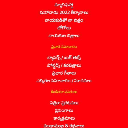
మ్యానిఫెస్టో
మహానాడు 2022 తీర్మానాలు
నాయకుడితో నా చిత్రం
లోగోలు
నాయకుల చిత్రాలు
ప్రచార సమాచారం
బ్యానర్స్ / బుక్ లెట్స్
పోస్టర్స్ / కరపత్రాలు
ప్రచార గీతాలు
ఎన్నికల సమాచారం / సూచనలు
మీడియా వనరులు
పత్రికా ప్రకటనలు
ప్రసంగాలు
కార్యక్రమాలు
ముఖాముఖి & కథనాలు