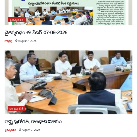
చైతన్యరధం
చైతన్యరధం ఈ పేపర్ 07-08-2026
కార్యకర్త
@
August 7, 2026
ఆంధ్రప్రదేశ్
రాష్ట్ర పురోగతి, రాజధాని వికాసం
చైతన్యరధం
@
August 7, 2026