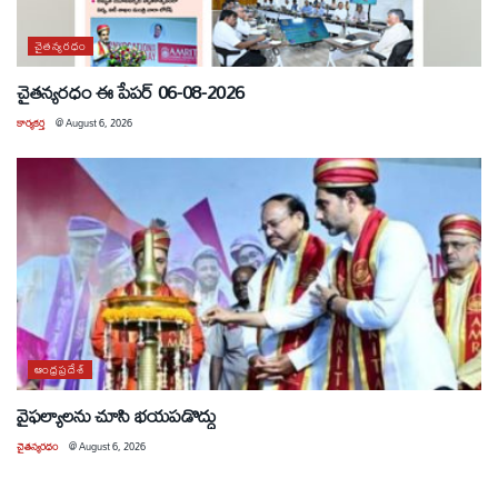
చైతన్యరధం
చైతన్యరధం ఈ పేపర్ 06-08-2026
కార్యకర్త
@
August 6, 2026
ఆంధ్రప్రదేశ్
వైఫల్యాలను చూసి భయపడొద్దు
చైతన్యరధం
@
August 6, 2026