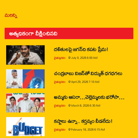
మరిన్ని
అత్యధికంగా వీక్షించినవి
దళితులపై జగన్‌ది కపట ప్రేమ!
చైతన్యరధం
@
July 9, 2026 6:00 AM
చంద్రబాబు విజన్‌తో విద్యుత్ ధగధగలు
చైతన్యరధం
@
April 29, 2026 7:10 AM
అమ్మకు ఆసరా…చెల్లెమ్మలకు భరోసా…
చైతన్యరధం
@
March 8, 2026 6:30 AM
కష్టాలు ఉన్నా.. కర్తవ్యం వీడలేదు!
చైతన్యరధం
@
February 18, 2026 6:15 AM