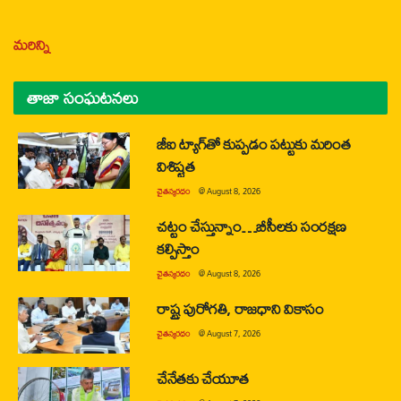
మరిన్ని
తాజా సంఘటనలు
జీఐ ట్యాగ్‌తో కుప్పడం పట్టుకు మరింత
విశిష్టత
చైతన్యరధం
@
August 8, 2026
చట్టం చేస్తున్నాం…బీసీలకు సంరక్షణ
కల్పిస్తాం
చైతన్యరధం
@
August 8, 2026
రాష్ట్ర పురోగతి, రాజధాని వికాసం
చైతన్యరధం
@
August 7, 2026
చేనేతకు చేయూత