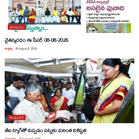
చైతన్యరధం
చైతన్యరధం ఈ పేపర్ 08-08-2026
కార్యకర్త
@
August 8, 2026
ఆంధ్రప్రదేశ్
జీఐ ట్యాగ్‌తో కుప్పడం పట్టుకు మరింత విశిష్టత
చైతన్యరధం
@
August 8, 2026