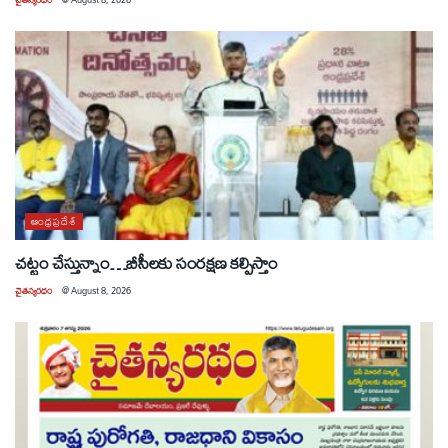
ఆంధ్రప్రదేశ్
చట్టం చేస్తున్నాం…బీసీలకు సంరక్షణ కల్పిస్తాం
చైతన్యరధం
@
August 8, 2026