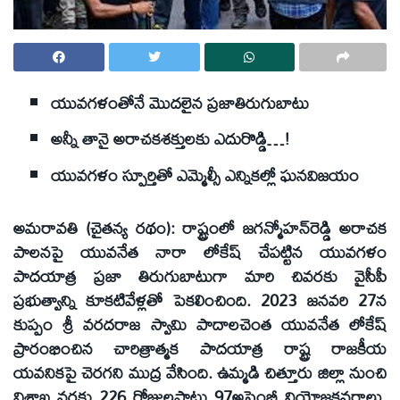
యువగళంతోనే మొదలైన ప్రజాతిరుగుబాటు
అన్నీ తానై అరాచకశక్తులకు ఎదురొడ్డి…!
యువగళం స్పూర్తితో ఎమ్మెల్సీ ఎన్నికల్లో ఘనవిజయం
అమరావతి (చైతన్య రథం): రాష్ట్రంలో జగన్మోహన్‌రెడ్డి అరాచక
పాలనపై యువనేత నారా లోకేష్‌ చేపట్టిన యువగళం
పాదయాత్ర ప్రజా తిరుగుబాటుగా మారి చివరకు వైసీపీ
ప్రభుత్వాన్ని కూకటివేళ్లతో పెకలించింది. 2023 జనవరి 27న
కుప్పం శ్రీ వరదరాజ స్వామి పాదాలచెంత యువనేత లోకేష్‌
ప్రారంభించిన చారిత్రాత్మక పాదయాత్ర రాష్ట్ర రాజకీయ
యవనికపై చెరగని ముద్ర వేసింది. ఉమ్మడి చిత్తూరు జిల్లా నుంచి
విశాఖ వరకు 226 రోజులపాటు 97అసెంబ్లీ నియోజకవర్గాలు,