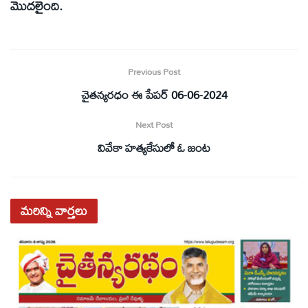
మొదలైంది.
Previous Post
చైతన్యరధం ఈ పేపర్ 06-06-2024
Next Post
వివేకా హత్యకేసులో ఓ జంట
మరిన్ని
వార్తలు