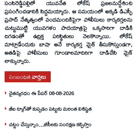
సంసిరెడ్డిపల్లిలో యువనేత లోకేష్‌ ప్రజలనుద్దేశించి
ప్రసంగించడానికి సిద్ధమయ్యారు. ఆ సమయంలో అక్కడి డిఎస్పీ
ప్రసాద్‌ నేతృత్వంలో వందమందికిపైగా పోలీసులు కార్యకర్తలను
చుట్టుముట్టి యువగళం పాదయాత్రపై ఒక్కసారిగా దాడికి
దిగడంతో ఉద్రిక్త పరిస్థితులు నెలకొన్నాయి. లోకేష్‌
మాట్లాడేందుకు బాషా అనే కార్యకర్త మైక్‌ తీసుకొస్తుండగా,
అతడిపై పోలీసులు గూండాలమాదిరిగా దాడిచేసి మైక్‌
లాక్కున్నారు.
సంబంధిత
వార్తలు
చైతన్యరధం ఈ పేపర్ 08-08-2026
జీఐ ట్యాగ్‌తో కుప్పడం పట్టుకు మరింత విశిష్టత
చట్టం చేస్తున్నాం…బీసీలకు సంరక్షణ కల్పిస్తాం