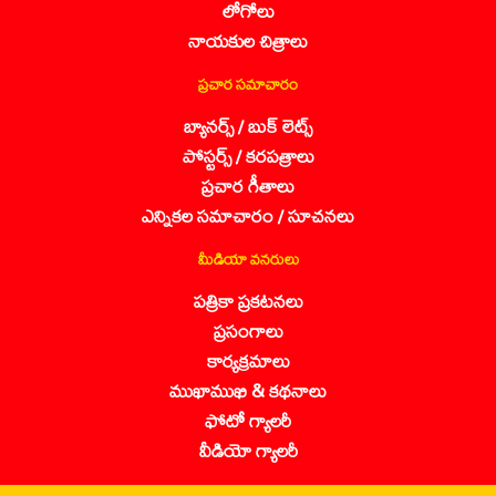
లోగోలు
నాయకుల చిత్రాలు
ప్రచార సమాచారం
బ్యానర్స్ / బుక్ లెట్స్
పోస్టర్స్ / కరపత్రాలు
ప్రచార గీతాలు
ఎన్నికల సమాచారం / సూచనలు
మీడియా వనరులు
పత్రికా ప్రకటనలు
ప్రసంగాలు
కార్యక్రమాలు
ముఖాముఖి & కథనాలు
ఫోటో గ్యాలరీ
వీడియో గ్యాలరీ