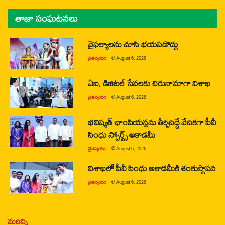
తాజా సంఘటనలు
వైఫల్యాలను చూసి భయపడొద్దు
చైతన్యరధం
@
August 6, 2026
ఏఐ, డిజిటల్ సేవలకు చిరునామాగా విశాఖ
చైతన్యరధం
@
August 6, 2026
భవిష్యత్ ఛాంపియన్లను తీర్చిదిద్దే వేదికగా పీవీ
సింధు స్పోర్ట్స్ అకాడమీ
చైతన్యరధం
@
August 6, 2026
విశాఖలో పీవీ సింధు అకాడమీకి శంకుస్థాపన
చైతన్యరధం
@
August 6, 2026
మరిన్ని