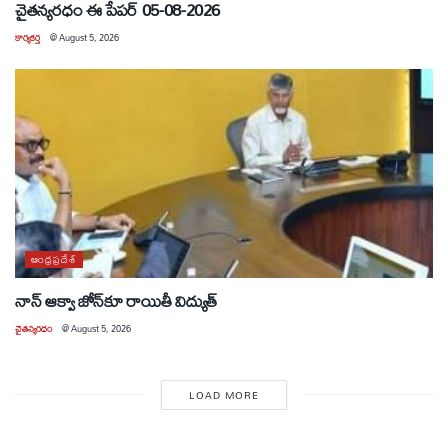
చైతన్యరధం ఈ పేపర్ 05-08-2026
కార్యకర్త
@
August 5, 2026
ఆంధ్రప్రదేశ్
నాన్ ఆక్వా జోన్‌కూ రాయితీ విద్యుత్
చైతన్యరధం
@
August 5, 2026
LOAD MORE