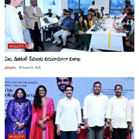
ఆంధ్రప్రదేశ్
ఏఐ, డిజిటల్ సేవలకు చిరునామాగా విశాఖ
చైతన్యరధం
@
August 6, 2026
ఆంధ్రప్రదేశ్