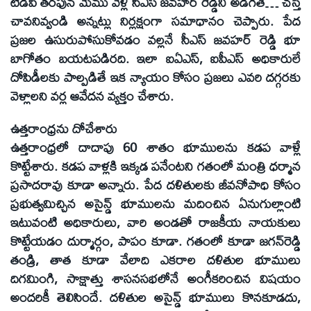
టీడీపీ తరఫున మేము వెళ్లి సీఎస్‌ జవహార్‌ రెడ్డిని అడిగితే… చస్తే
చావనివ్వండి అన్నట్లు నిర్లక్షంగా సమాధానం చెప్పారు. పేద
ప్రజల ఉసురుపోసుకోవడం వల్లనే సీఎస్‌ జవహర్‌ రెడ్డి భూ
బాగోతం బయటపడిరది. ఇలా ఐఏఎస్‌, ఐపీఎస్‌ అధికారులే
దోపిడీలకు పాల్పడితే ఇక న్యాయం కోసం ప్రజలు ఎవరి దగ్గరకు
వెళ్లాలని వర్ల ఆవేదన వ్యక్తం చేశారు.
ఉత్తరాంధ్రను దోచేశారు
ఉత్తరాంధ్రలో దాదాపు 60 శాతం భూములను కడప వాళ్లే
కొట్టేశారు. కడప వాళ్లకి ఇక్కడ పనేంటని గతంలో మంత్రి ధర్మాన
ప్రసాదరావు కూడా అన్నారు. పేద దళితులకు జీవనోపాధి కోసం
ప్రభుత్వమిచ్చిన అసైన్డ్‌ భూములను మదించిన ఏనుగుల్లాంటి
ఇటువంటి అధికారులు, వారి అండతో రాజకీయ నాయకులు
కొట్టేయడం దుర్మార్గం, పాపం కూడా. గతంలో కూడా జగన్‌రెడ్డి
తండ్రి, తాత కూడా వేలాది ఎకరాల దళితుల భూములు
దిగమింగి, సాక్షాత్తు శాసనసభలోనే అంగీకరించిన విషయం
అందరికీ తెలిసిందే. దళితుల అసైన్డ్‌ భూములు కొనకూడదు,