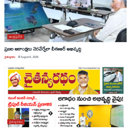
ఆంధ్రప్రదేశ్
ప్రజల ఆకాంక్షలు నెరవేర్చేలా వీఈఆర్ అభివృద్ధి
చైతన్యరధం
@
August 6, 2026
చైతన్యరధం