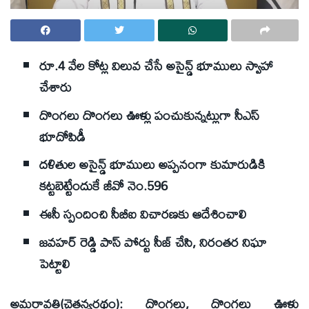
రూ.4 వేల కోట్ల విలువ చేసే అసైన్డ్‌ భూములు స్వాహా
చేశారు
దొంగలు దొంగలు ఊళ్లు పంచుకున్నట్లుగా సీఎస్‌
భూదోపిడీ
దళితుల అసైన్డ్‌ భూములు అప్పనంగా కుమారుడికి
కట్టబెట్టేందుకే జీవో నెం.596
ఈసీ స్పందించి సీబీఐ విచారణకు ఆదేశించాలి
జవహర్‌ రెడ్డి పాస్‌ పోర్టు సీజ్‌ చేసి, నిరంతర నిఘా
పెట్టాలి
అమరావతి(చైతన్యరథం): దొంగలు, దొంగలు ఊళ్లు