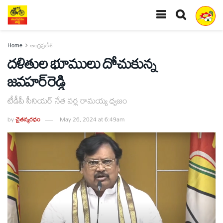
Home
ఆంధ్రప్రదేశ్
దళితుల భూములు దోచుకున్న
జవహర్‌రెడ్డి
టీడీపీ సీనియర్‌ నేత వర్ల రామయ్య ధ్వజం
by
చైతన్యరధం
May 26, 2024 at 6:49am