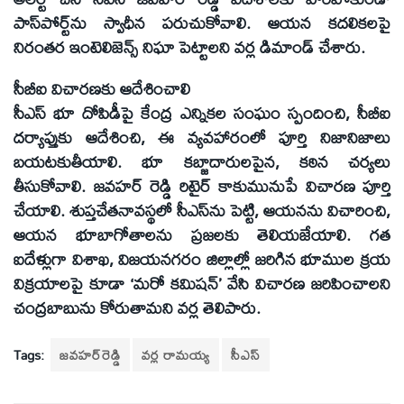
పాస్‌పోర్ట్‌ను స్వాధీన పరుచుకోవాలి. ఆయన కదలికలపై
నిరంతర ఇంటెలిజెన్స్‌ నిఘా పెట్టాలని వర్ల డిమాండ్‌ చేశారు.
సీబీఐ విచారణకు ఆదేశించాలి
సీఎస్‌ భూ దోపిడీపై కేంద్ర ఎన్నికల సంఘం స్పందించి, సీబీఐ
దర్యాప్తుకు ఆదేశించి, ఈ వ్యవహారంలో పూర్తి నిజానిజాలు
బయటకుతీయాలి. భూ కబ్జాదారులపైన, కఠిన చర్యలు
తీసుకోవాలి. జవహర్‌ రెడ్డి రిటైర్‌ కాకుమునుపే విచారణ పూర్తి
చేయాలి. శుప్తచేతనావస్థలో సీఎస్‌ను పెట్టి, ఆయనను విచారించి,
ఆయన భూబాగోతాలను ప్రజలకు తెలియజేయాలి. గత
ఐదేళ్లుగా విశాఖ, విజయనగరం జిల్లాల్లో జరిగిన భూముల క్రయ
విక్రయాలపై కూడా ‘మరో కమిషన్‌’ వేసి విచారణ జరిపించాలని
చంద్రబాబును కోరుతామని వర్ల తెలిపారు.
Tags:
జవహర్‌రెడ్డి
వర్ల రామయ్య
సీఎస్‌