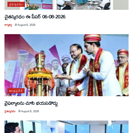
చైతన్యరధం
చైతన్యరధం ఈ పేపర్ 06-08-2026
కార్యకర్త
@
August 6, 2026
ఆంధ్రప్రదేశ్
వైఫల్యాలను చూసి భయపడొద్దు
చైతన్యరధం
@
August 6, 2026