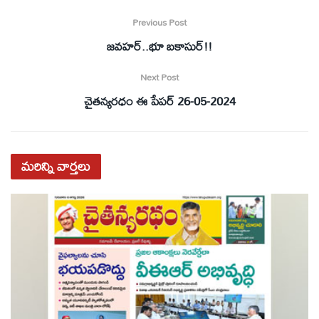
Previous Post
జవహర్‌..భూ బకాసుర్‌!!
Next Post
చైతన్యరధం ఈ పేపర్ 26-05-2024
మరిన్ని
వార్తలు