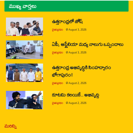
ముఖ్య వార్తలు
ఉత్తరాంధ్రలో జోష్
చైతన్యరధం
@
August 3, 2026
ఏపీ, ఆస్ట్రేలియా మధ్య నాలుగు ఒప్పందాలు
చైతన్యరధం
@
August 3, 2026
ఉత్తరాంధ్ర అభివృద్ధికి సింహద్వారం
భోగాపురం!
చైతన్యరధం
@
August 2, 2026
కూటమి కలయికే.. అభివృద్ధి
చైతన్యరధం
@
August 2, 2026
మరిన్ని