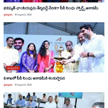
భవిష్యత్ ఛాంపియన్లను తీర్చిదిద్దే వేదికగా పీవీ సింధు స్పోర్ట్స్ అకాడమీ
చైతన్యరధం
@
August 6, 2026
ఆంధ్రప్రదేశ్
విశాఖలో పీవీ సింధు అకాడమీకి శంకుస్థాపన
చైతన్యరధం
@
August 6, 2026