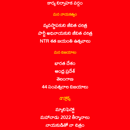
కార్య నిర్వాహక వర్గం
మన నాయకత్వం
వ్యవస్థాపకుని జీవిత చరిత్ర
పార్టీ అధినాయకుని జీవిత చరిత్ర
NTR శత జయంతి ఉత్సవాలు
మన విజయాలు
భారత దేశం
ఆంధ్ర ప్రదేశ్
తెలంగాణ
44 సంవత్సరాల విజయాలు
డౌన్లోడ్స్
మ్యానిఫెస్టో
మహానాడు 2022 తీర్మానాలు
నాయకుడితో నా చిత్రం