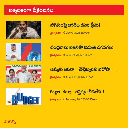
అత్యధికంగా వీక్షించినవి
దళితులపై జగన్‌ది కపట ప్రేమ!
చైతన్యరధం
@
July 9, 2026 6:00 AM
చంద్రబాబు విజన్‌తో విద్యుత్ ధగధగలు
చైతన్యరధం
@
April 29, 2026 7:10 AM
అమ్మకు ఆసరా…చెల్లెమ్మలకు భరోసా…
చైతన్యరధం
@
March 8, 2026 6:30 AM
కష్టాలు ఉన్నా.. కర్తవ్యం వీడలేదు!
చైతన్యరధం
@
February 18, 2026 6:15 AM
మరిన్ని