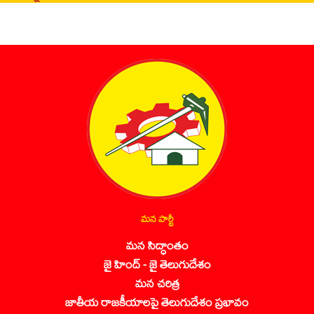
మన పార్టీ
మన సిద్ధాంతం
జై హింద్ - జై తెలుగుదేశం
మన చరిత్ర
జాతీయ రాజకీయాలపై తెలుగుదేశం ప్రభావం