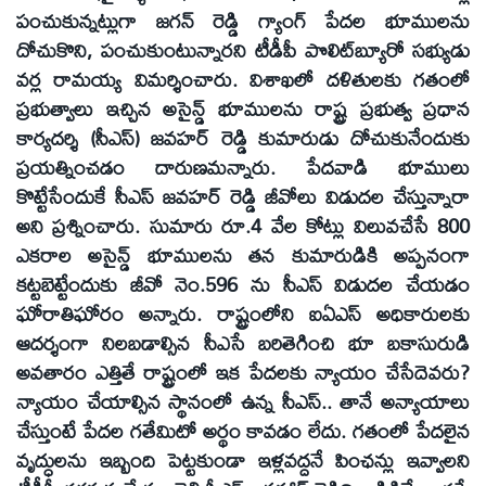
పంచుకున్నట్లుగా జగన్‌ రెడ్డి గ్యాంగ్‌ పేదల భూములను
దోచుకొని, పంచుకుంటున్నారని టీడీపీ పొలిట్‌బ్యూరో సభ్యుడు
వర్ల రామయ్య విమర్శించారు. విశాఖలో దళితులకు గతంలో
ప్రభుత్వాలు ఇచ్చిన అసైన్డ్‌ భూములను రాష్ట్ర ప్రభుత్వ ప్రధాన
కార్యదర్శి (సీఎస్‌) జవహర్‌ రెడ్డి కుమారుడు దోచుకునేందుకు
ప్రయత్నించడం దారుణమన్నారు. పేదవాడి భూములు
కొట్టేసేందుకే సీఎస్‌ జవహర్‌ రెడ్డి జీవోలు విడుదల చేస్తున్నారా
అని ప్రశ్నించారు. సుమారు రూ.4 వేల కోట్లు విలువచేసే 800
ఎకరాల అసైన్డ్‌ భూములను తన కుమారుడికి అప్పనంగా
కట్టబెట్టేందుకు జీవో నెం.596 ను సీఎస్‌ విడుదల చేయడం
ఘోరాతిఘోరం అన్నారు. రాష్ట్రంలోని ఐఏఎస్‌ అధికారులకు
ఆదర్శంగా నిలబడాల్సిన సీఎసే బరితెగించి భూ బకాసురుడి
అవతారం ఎత్తితే రాష్ట్రంలో ఇక పేదలకు న్యాయం చేసేదెవరు?
న్యాయం చేయాల్సిన స్థానంలో ఉన్న సీఎస్‌.. తానే అన్యాయాలు
చేస్తుంటే పేదల గతేమిటో అర్థం కావడం లేదు. గతంలో పేదలైన
వృద్ధులను ఇబ్బంది పెట్టకుండా ఇళ్లవద్దనే పింఛన్లు ఇవ్వాలని