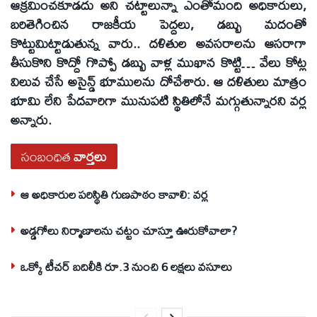
ఆక్రమించకూడదు అని చట్టాలున్నా ఎంతోమంది అధికారులు,
బరితెగించిన రాజకీయ పెద్దలు, డబ్బు మదంతో
కొట్టుమిట్టాడుతున్న వారు.. దళితుల అవసరాలను ఆసరాగా
తీసుకొని కొద్దో గొప్పో డబ్బు వాళ్ల ముఖాన కొట్టి… వేలు కోట్ల
విలువ చేసే అసైన్డ్‌ భూములను దోచేశారు. ఆ దళితులు మాత్రం
భూమి లేని పేదవారిగా మునుపటి స్థితిలోనే మగ్గుతున్నారని వర్ల
అన్నారు.
సంబంధిత
వార్తలు
ఆ అధికారుల పరిస్థితి గుణపాఠం కావాలి: వర్ల
అడ్డగోలు నిర్మాణాలను చట్టం చూస్తూ ఊరుకోవాలా?
ఒక్కో టీచర్‌ బదిలీకి రూ.3 నుంచి 6 లక్షలు వసూలు