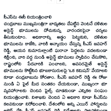
సీఎస్‌ను ఈసీ నియంత్రించాలి
చంద్రబాబు ముఖ్యమంత్రిగా బాధ్యతలు చేపట్టిన వెంటనే దళితుల
అసైన్డ్‌ భూములను దోచుకున్న వారందరిపైనా చర్యలు
తీసుకుంటాం. అధికారాన్ని అడ్డం పెట్టుకుని, దళితుల
భూములను కాజేసి, వారికి అన్యాయం చేస్తున్న సీఎస్‌ జవహర్‌
రెడ్డి, ఆయన కుమారుల్లాంటి ఘరానా పెద్దలను వదలకుండా
శిక్షించి, వారి వద్ద నుండి అసైన్డ్‌ భూములు స్వాధీనం చేసుకొని,
రాష్ట్రంలోని పేదవారికి పంచాలని, అవసరమైతే అసైన్డ్‌
భూములను కొట్టేసిన భూబకాసురులపై ‘ఒక కమిషన్‌’ వేయాలని
కూడా చంద్రబాబును కోరతాం. సీఎస్‌ జవహర్‌ రెడ్డి ఈ రోజు
నుండి ఏ ఫైల్‌ మీద సంతకం చేయకుండా, ముఖ్యంగా భూ
వ్యవహారాలకు చెందిన ఫైల్స్‌ చూడకుండా ఎన్నికల సంఘం
నియంత్రించాలి. విశాఖకు చెందిన ఏ అధికారి కూడా సీఎస్‌ను
కలవకుండా నిరోధించాలి. దేశంలోని అన్ని ఎయిర్‌ పోర్టులను
అలెర్ట్‌ చేసి సీఎస్‌ జవహర్‌ రెడ్డి విదేశాలకు పారిపోకుండా