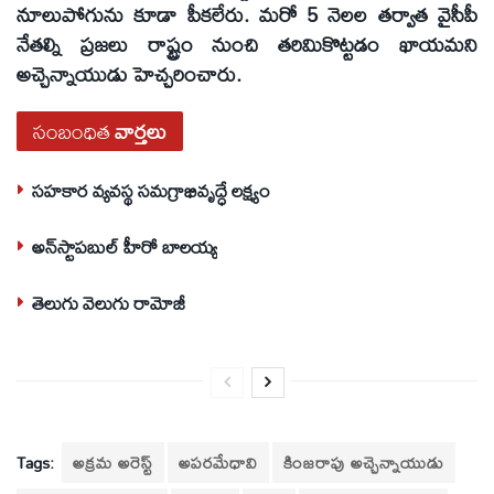
నూలుపోగును కూడా పీకలేరు. మరో 5 నెలల తర్వాత వైసీపీ
నేతల్ని ప్రజలు రాష్ట్రం నుంచి తరిమికొట్టడం ఖాయమని
అచ్చెన్నాయుడు హెచ్చరించారు.
సంబంధిత
వార్తలు
సహకార వ్యవస్థ సమగ్రాభివృద్ధే లక్ష్యం
అన్‌స్టాపబుల్‌ హీరో బాలయ్య
తెలుగు వెలుగు రామోజీ
Tags:
అక్రమ అరెస్ట్‌
అపరమేధావి
కింజరాపు అచ్చెన్నాయుడు