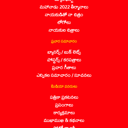
మహానాడు 2022 తీర్మానాలు
నాయకుడితో నా చిత్రం
లోగోలు
నాయకుల చిత్రాలు
ప్రచార సమాచారం
బ్యానర్స్ / బుక్ లెట్స్
పోస్టర్స్ / కరపత్రాలు
ప్రచార గీతాలు
ఎన్నికల సమాచారం / సూచనలు
మీడియా వనరులు
పత్రికా ప్రకటనలు
ప్రసంగాలు
కార్యక్రమాలు
ముఖాముఖి & కథనాలు
ఫోటో గ్యాలరీ