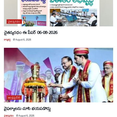
చైతన్యరధం
చైతన్యరధం ఈ పేపర్ 06-08-2026
కార్యకర్త
@
August 6, 2026
ఆంధ్రప్రదేశ్
వైఫల్యాలను చూసి భయపడొద్దు
చైతన్యరధం
@
August 6, 2026