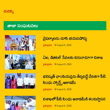
మరిన్ని
తాజా సంఘటనలు
వైఫల్యాలను చూసి భయపడొద్దు
చైతన్యరధం
@
August 6, 2026
ఏఐ, డిజిటల్ సేవలకు చిరునామాగా విశాఖ
చైతన్యరధం
@
August 6, 2026
భవిష్యత్ ఛాంపియన్లను తీర్చిదిద్దే వేదికగా పీవీ
సింధు స్పోర్ట్స్ అకాడమీ
చైతన్యరధం
@
August 6, 2026
విశాఖలో పీవీ సింధు అకాడమీకి శంకుస్థాపన
చైతన్యరధం
@
August 6, 2026