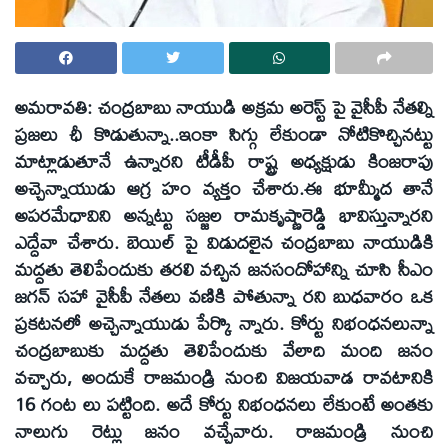
అమరావతి: చంద్రబాబు నాయుడి అక్రమ అరెస్ట్‌ పై వైసీపీ నేతల్ని
ప్రజలు ఛీ కొడుతున్నా..ఇంకా సిగ్గు లేకుండా నోటికొచ్చినట్టు
మాట్లాడుతూనే ఉన్నారని టీడీపీ రాష్ట్ర అధ్యక్షుడు కింజరాపు
అచ్చెన్నాయుడు ఆగ్ర హం వ్యక్తం చేశారు.ఈ భూమ్మీద తానే
అపరమేధావిని అన్నట్టు సజ్జల రామకృష్ణారెడ్డి భావిస్తున్నారని
ఎద్దేవా చేశారు. బెయిల్‌ పై విడుదలైన చంద్రబాబు నాయుడికి
మద్దతు తెలిపేందుకు తరలి వచ్చిన జనసందోహాన్ని చూసి సీఎం
జగన్‌ సహా వైసీపీ నేతలు వణికి పోతున్నా రని బుధవారం ఒక
ప్రకటనలో అచ్చెన్నాయుడు పేర్కొ న్నారు. కోర్టు నిభంధనలున్నా
చంద్రబాబుకు మద్దతు తెలిపేందుకు వేలాది మంది జనం
వచ్చారు, అందుకే రాజమండ్రి నుంచి విజయవాడ రావటానికి
16 గంట లు పట్టింది. అదే కోర్టు నిభంధనలు లేకుంటే అంతకు
నాలుగు రెట్లు జనం వచ్చేవారు. రాజమండ్రి నుంచి