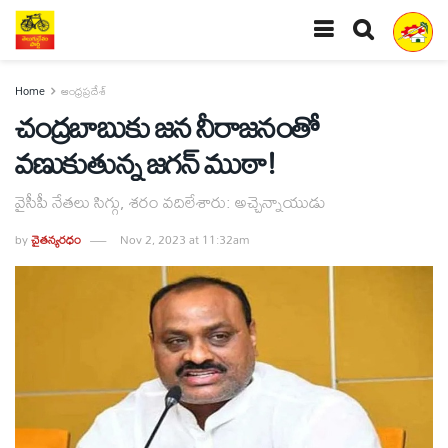
Home
ఆంధ్రప్రదేశ్
చంద్రబాబుకు జన నీరాజనంతో
వణుకుతున్న జగన్‌ ముఠా!
వైసీపీ నేతలు సిగ్గు, శరం వదిలేశారు: అచ్చెన్నాయుడు
by
చైతన్యరధం
Nov 2, 2023 at 11:32am