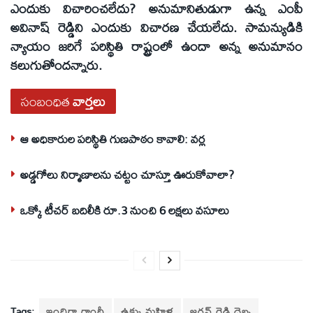
ఎందుకు విచారించలేదు? అనుమానితుడుగా ఉన్న ఎంపీ
అవినాష్‌ రెడ్డిని ఎందుకు విచారణ చేయలేదు. సామన్యుడికి
న్యాయం జరిగే పరిస్థితి రాష్ట్రంలో ఉందా అన్న అనుమానం
కలుగుతోందన్నారు.
సంబంధిత
వార్తలు
ఆ అధికారుల పరిస్థితి గుణపాఠం కావాలి: వర్ల
అడ్డగోలు నిర్మాణాలను చట్టం చూస్తూ ఊరుకోవాలా?
ఒక్కో టీచర్‌ బదిలీకి రూ.3 నుంచి 6 లక్షలు వసూలు
Tags:
ఇందిరా గాంధీ
ఉక్కు మహిళ
జగన్‌ రెడ్డి దెబ్బ