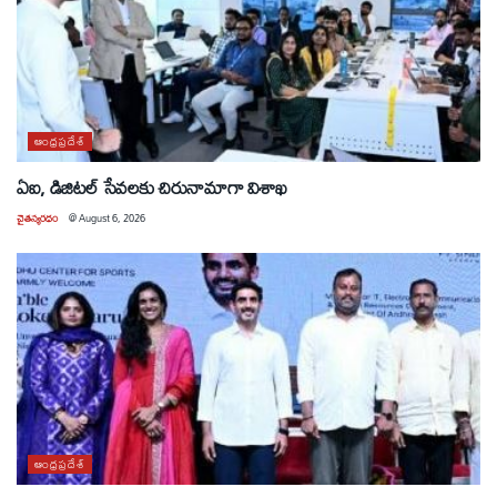
ఆంధ్రప్రదేశ్
ఏఐ, డిజిటల్ సేవలకు చిరునామాగా విశాఖ
చైతన్యరధం
@
August 6, 2026
ఆంధ్రప్రదేశ్