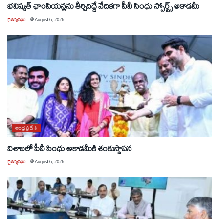
భవిష్యత్ ఛాంపియన్లను తీర్చిదిద్దే వేదికగా పీవీ సింధు స్పోర్ట్స్ అకాడమీ
చైతన్యరధం
@
August 6, 2026
ఆంధ్రప్రదేశ్
విశాఖలో పీవీ సింధు అకాడమీకి శంకుస్థాపన
చైతన్యరధం
@
August 6, 2026