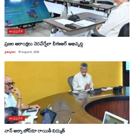
ఆంధ్రప్రదేశ్
ప్రజల ఆకాంక్షలు నెరవేర్చేలా వీఈఆర్ అభివృద్ధి
చైతన్యరధం
@
August 6, 2026
ఆంధ్రప్రదేశ్
నాన్ ఆక్వా జోన్‌కూ రాయితీ విద్యుత్