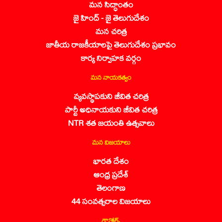
మన సిద్ధాంతం
జై హింద్ - జై తెలుగుదేశం
మన చరిత్ర
జాతీయ రాజకీయాలపై తెలుగుదేశం ప్రభావం
కార్య నిర్వాహక వర్గం
మన నాయకత్వం
వ్యవస్థాపకుని జీవిత చరిత్ర
పార్టీ అధినాయకుని జీవిత చరిత్ర
NTR శత జయంతి ఉత్సవాలు
మన విజయాలు
భారత దేశం
ఆంధ్ర ప్రదేశ్
తెలంగాణ
44 సంవత్సరాల విజయాలు
డౌన్లోడ్స్