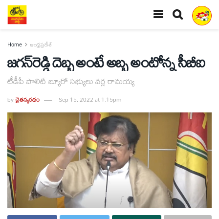
Home
ఆంధ్రప్రదేశ్
జగన్‌రెడ్డి దెబ్బ అంటే అబ్బ అంటోన్న సీబీఐ
టీడీపీ పొలిట్‌ బ్యూరో సభ్యులు వర్ల రామయ్య
by
చైతన్యరధం
Sep 15, 2022 at 1:15pm