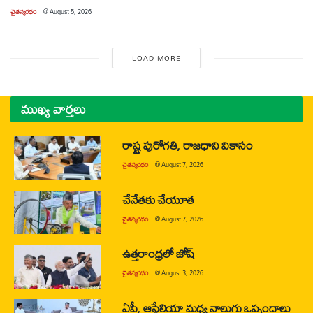
చైతన్యరధం
@
August 5, 2026
LOAD MORE
ముఖ్య వార్తలు
రాష్ట్ర పురోగతి, రాజధాని వికాసం
చైతన్యరధం
@
August 7, 2026
చేనేతకు చేయూత
చైతన్యరధం
@
August 7, 2026
ఉత్తరాంధ్రలో జోష్
చైతన్యరధం
@
August 3, 2026
ఏపీ, ఆస్ట్రేలియా మధ్య నాలుగు ఒప్పందాలు