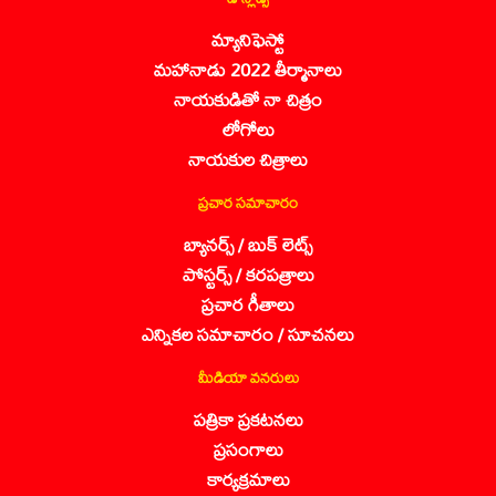
మ్యానిఫెస్టో
మహానాడు 2022 తీర్మానాలు
నాయకుడితో నా చిత్రం
లోగోలు
నాయకుల చిత్రాలు
ప్రచార సమాచారం
బ్యానర్స్ / బుక్ లెట్స్
పోస్టర్స్ / కరపత్రాలు
ప్రచార గీతాలు
ఎన్నికల సమాచారం / సూచనలు
మీడియా వనరులు
పత్రికా ప్రకటనలు
ప్రసంగాలు
కార్యక్రమాలు