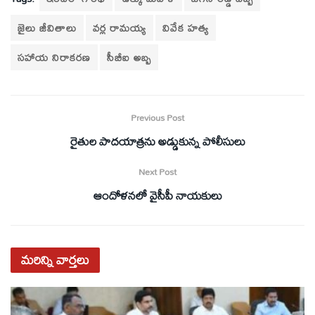
జైలు జీవితాలు
వర్ల రామయ్య
వివేక హత్య
సహాయ నిరాకరణ
సీబీఐ అబ్బ
Previous Post
రైతుల పాదయాత్రను అడ్డుకున్న పోలీసులు
Next Post
ఆందోళనలో వైసీపీ నాయకులు
మరిన్ని
వార్తలు