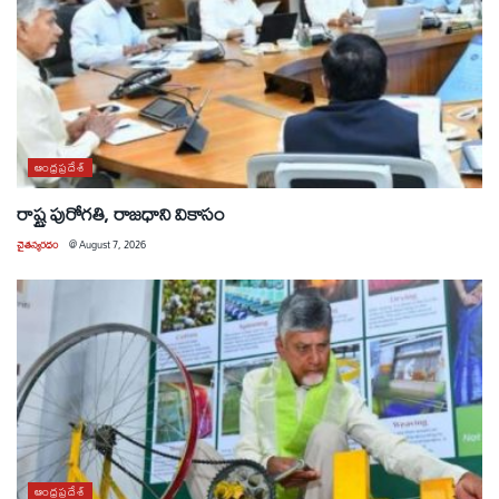
ఆంధ్రప్రదేశ్
రాష్ట్ర పురోగతి, రాజధాని వికాసం
చైతన్యరధం
@
August 7, 2026
ఆంధ్రప్రదేశ్