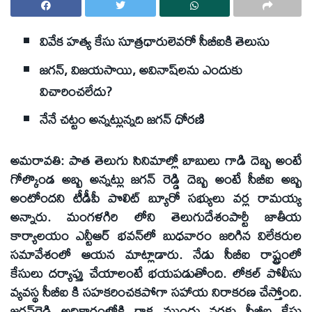
వివేక హత్య కేసు సూత్రధారులెవరో సీబీఐకి తెలుసు
జగన్‌, విజయసాయి, అవినాష్‌లను ఎందుకు
విచారించలేదు?
నేనే చట్టం అన్నట్లున్నది జగన్‌ ధోరణి
అమరావతి: పాత తెలుగు సినిమాల్లో బాబులు గాడి దెబ్బ అంటే
గోల్కొండ అబ్బ అన్నట్లు జగన్‌ రెడ్డి దెబ్బ అంటే సీబీఐ అబ్బ
అంటోందని టీడీపీ పొలిట్‌ బ్యూరో సభ్యులు వర్ల రామయ్య
అన్నారు. మంగళగిరి లోని తెలుగుదేశంపార్టీ జాతీయ
కార్యాలయం ఎన్టీఆర్‌ భవన్‌లో బుధవారం జరిగిన విలేకరుల
సమావేశంలో ఆయన మాట్లాడారు. నేడు సీబీఐ రాష్ట్రంలో
కేసులు దర్యాప్తు చేయాలంటే భయపడుతోంది. లోకల్‌ పోలీసు
వ్యవస్థ సీబీఐ కి సహకరించకపోగా సహాయ నిరాకరణ చేస్తోంది.
జగన్‌రెడ్డి అధికారంలోకి రాక ముందు వరకు సీబీఐ కేసు