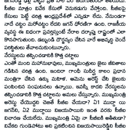
జగన్‌రెడ్డి ఢిల్లీ వెళ్ళిన ప్రతి సారి ఏం జరుగుతుందో తెలియదు.
సీబీఐ మాత్రం వివేక కేసులో వెనుకడుగు వేస్తోంది. సీబీఐపై
కేసులు పెట్టే చరిత్ర ఆంధ్రప్రదేశ్‌లో ఎన్నడూ లేదు. నేనుండగా
నాదే చట్టం మరోచట్టం లేదని జగన్‌ ధోరణిగా ఉంది. రాజకీయ
వ్యవస్థ ఈ విధంగా ప్రవర్తిస్తుంటే నేరాల దర్యాప్తు రాష్ట్రంలో ఎలా
కొనసాగుతుంది. డబ్బుండి దౌర్జన్యం చేసిన వారే అభివృద్ధి చెందే
పరిస్థితులు తేవాలనుకుంటున్నారు.
నేరస్థులను తప్పించడానికి కొత్త చట్టాలు
ఎంతో మంది మహానుభావులు, ముఖ్యమంత్రులు జైలు జీవితాలు
గడిపిన చరిత్ర ఉంది. ఇందిరా గాంధీ సుదీర్ఘ కాలం ప్రధాన
మంత్రిగా చేసిన ఉక్కు మహిళ. ఆమెను అరెస్ట్‌ చేసి జైలుకు
పంపించిన సంఘటనలు ఉన్నాయి. ఇవన్నీ కాదని నేరస్థులను
తప్పించడానికి కొత్త చట్టాలను అమలు చేస్తున్నారు. ముఖ్యమంత్రి
అరెస్టు చేయొద్దని చెబితే సీబీఐ చేయదా? ఏ1 ముద్దా యి
జగన్‌ని, ఏ2 ముద్దాయి విజయసాయిని ఇంత వరకు సీబీఐ
విచారణ చేయలేదు. ముఖ్యమంత్రి ఏమై నా సీబీఐకి అతీతుడా?
వివేకది గుండెపోటు అని ప్రకటించిన విజయసాయిరెడ్డిని సీబీఐ