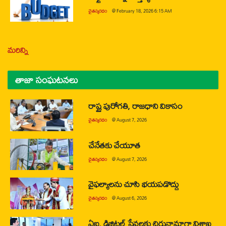
చైతన్యరధం
@
February 18, 2026 6:15 AM
మరిన్ని
తాజా సంఘటనలు
రాష్ట్ర పురోగతి, రాజధాని వికాసం
చైతన్యరధం
@
August 7, 2026
చేనేతకు చేయూత
చైతన్యరధం
@
August 7, 2026
వైఫల్యాలను చూసి భయపడొద్దు
చైతన్యరధం
@
August 6, 2026
ఏఐ, డిజిటల్ సేవలకు చిరునామాగా విశాఖ