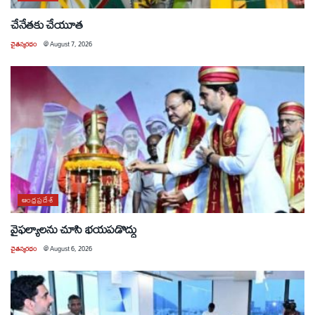
చేనేతకు చేయూత
చైతన్యరధం
@
August 7, 2026
ఆంధ్రప్రదేశ్
వైఫల్యాలను చూసి భయపడొద్దు
చైతన్యరధం
@
August 6, 2026