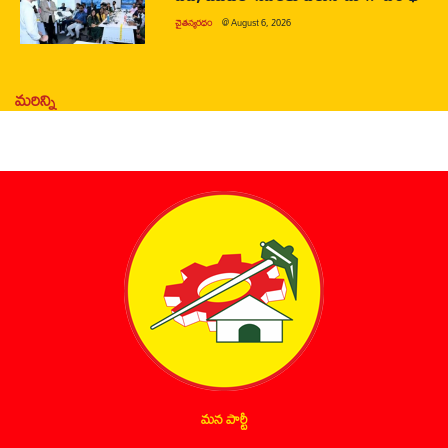
చైతన్యరధం
@
August 6, 2026
మరిన్ని
మన పార్టీ