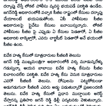
దర్యాప్తు చేస్తే లోకల్‌ పోలీసు వ్యవస్థ భయపడే పరిస్థితి ఉండేది.
జగన్‌రెడ్డి అధికారంలోకి వచ్చాక సీబీఐ రాష్ట్రంలో కేసులు దర్యాప్తు
చేయాలంటే భయపడుతోంది. ఏపీ పోలీసులు సీబీఐ
అధికారులపై ప్రైవేటు కేసులు బనాయిస్తున్నారు. లోకల్‌
పోలీసులు సీబీఐ పై ఎప్పుడు ఏ కేసులు పెడతారో, ఏ సీబీఐ
అధికారిని లాక్కెళ్తారో, ఎవరు చార్జిషీట్‌ పెడతారో అనే భయంలో
సీబీఐ ఉంది.
వివేక హత్య కేసులో సూత్రదారులు సీబీఐకి తెలుసు
జగన్‌ రెడ్డి ముఖ్యమంత్రిగా అధికారంలోకి వచ్చి మూడున్నరేళ్ళు
గడుస్తున్నా ఆయన బాబాయి వివేక హత్య కేసును సీబీఐ
విచారించలేని పరిస్థితి. వివేక హత్య కేసు వెనుక సూత్రధారులు
ఎవరో సీబీఐకి తెలుసు. దోషులను పట్టుకోకుండా
అడుగడుగునా సీబీఐకి ఎవరు అడ్డు పడుతున్నారో ప్రజలందరికి
తెలుసు. వివేక హత్య కేసులో ప్రధాన ముద్దాయిని అరెస్ట్‌
చేస్తారన్న ప్రతిసారి జగన్‌ రెడ్డి ఢిల్లీ పర్యటనకు వెళుతున్నారు.