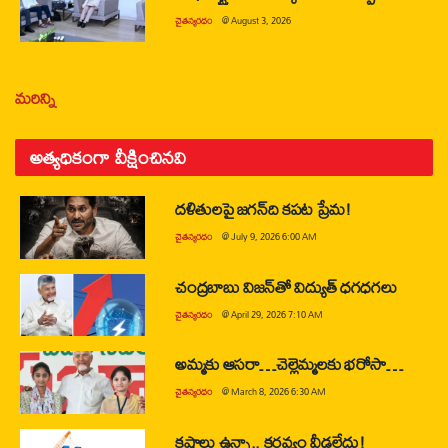
చైతన్యరధం
@
August 3, 2026
మరిన్ని
అత్యధికంగా వీక్షించినవి
దళితులపై జగన్‌ది కపట ప్రేమ!
చైతన్యరధం
@
July 9, 2026 6:00 AM
చంద్రబాబు విజన్‌తో విద్యుత్ ధగధగలు
చైతన్యరధం
@
April 29, 2026 7:10 AM
అమ్మకు ఆసరా…చెల్లెమ్మలకు భరోసా…
చైతన్యరధం
@
March 8, 2026 6:30 AM
కష్టాలు ఉన్నా.. కర్తవ్యం వీడలేదు!