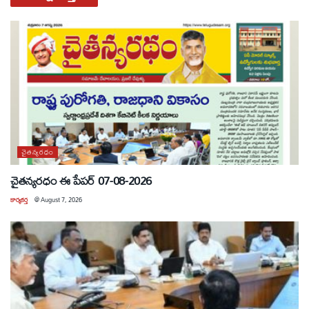
చైతన్యరధం
చైతన్యరధం ఈ పేపర్ 07-08-2026
కార్యకర్త
@
August 7, 2026