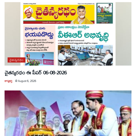
చైతన్యరధం
చైతన్యరధం ఈ పేపర్ 06-08-2026
కార్యకర్త
@
August 6, 2026