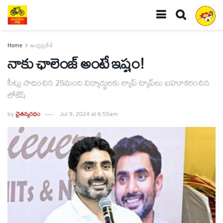
Home
ఆంధ్రప్రదేశ్
నాకు ఛాలెంజ్‌ అంటే ఇష్టం!
సీట్లు సాధించిన 25మంది విద్యార్థులకు ల్యాప్‌ ట్యాప్‌లు బహూకరించిన
లోకేష్‌
by
చైతన్యరధం
Jul 9, 2024 at 6:55am