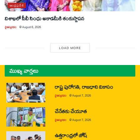
ఆంధ్రప్రదేశ్
విశాఖలో పీవీ సింధు అకాడమీకి శంకుస్థాపన
చైతన్యరధం
@
August 6, 2026
LOAD MORE
ముఖ్య వార్తలు
రాష్ట్ర పురోగతి, రాజధాని వికాసం
చైతన్యరధం
@
August 7, 2026
చేనేతకు చేయూత
చైతన్యరధం
@
August 7, 2026
ఉత్తరాంధ్రలో జోష్