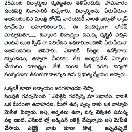
25మంది విద్యార్థులు కృతజ్ఞతలు తెలిపేందుకు సోమవారం
ఉండవల్లి నివాసానికి విచ్చేశారు. విద్యార్థులను పేరుపేరునా
అభినందించిన మంత్రి లోకేష్‌ వారందరికీ సొంత ఖర్చుతో ల్యాప్‌
ట్యాప్‌లను బహూకరించారు. ఈ సందర్భంగా లోకేష్‌
మాట్లాడుతూ…. దివ్యాంగ విద్యార్థుల సమస్య దృష్టికి వచ్చిన
వెంటనే ఇంత స్పీడ్‌ గా పనిచేసిన అధికారులందరినీ పేరుపేరునా
అభినందనలు తెలిపారు. ఏడాదికి 5లక్షల ఉద్యోగాలు
కల్పించడం, తద్వారా పేదరికం లేని ఆంధ్రప్రదేశ్‌ ఏర్పాటు
చేయటం మాలక్ష్యం. కేజీ నుంచి పీజీ వరకు విద్యలో
సంస్కరణలు తీసుకురావాలన్నది తమ ప్రభుత్వ ధ్యేయం అన్నారు.
ఒక్కరికీ కూడా అన్యాయం జరగకూడదని చెప్పా
సింపుల్‌ గవర్నమెంట్‌ ` ఎఫెక్టివ్‌ గవర్నెన్స్‌ మా విధానం. దానికి
ఒక మీరంతా ఉదాహరణ. మీలో ఉన్న పృథ్వి నాకు ఒక వాట్సాప్‌
మెసేజ్‌ పెట్టాడు. అన్ని అర్హతలు ఉన్నా చిన్న టెక్నికల్‌ సమస్య
వల్ల ఐఐటి, ఎన్‌ఐటి ల్లో అడ్మిషన్‌ రిజెక్ట్‌ చేస్తున్నారు అని మెసేజ్‌
చేసాడు. సబ్జెక్ట్‌ నాకు కూడా కొత్త… ఇప్పుడిప్పుడే