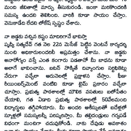
మంది జీవితాల్లో మార్పు తీసుకురండి. ఇంకా మరికొందరికి
సమస్య ఉందని తెలిసింది. వారికి కూడా సాయం చేస్తాం.
వెనుకాడేది లేదని లోకేష్‌ స్పష్టం చేశారు.
నా బిడ్డకు వచ్చిన కష్టం మాదిరిగానే భావిస్తా
పృధ్వీ సత్యదేవ్‌ గత నెల 22న మెసేజ్‌ పెట్టిన వెంటనే కార్యదర్శి
నుంచి అధికారులందరినీ అప్రమత్తం చేశాను. నా బిడ్డకు
అనారోగ్యం వస్తే ఎంత కంగారు పడతానో మీ బాధను కూడా
అలాగే భావించాను. బటన్‌ నొక్కితే దివ్యాంగుల సర్టిఫికెట్లు
నేరుగా వచ్చేలా ఆరునెలల్లో ప్రక్షాళన చేస్తాం. ఫీజు
రీయింబర్స్‌మెంట్‌ వంటివి కూడా టైమ్‌ ప్రకారం వచ్చేలా
చూస్తాం. ప్రభుత్వ పాఠశాలల్లో మౌలిక వసతులు బలోపేతం
చేయాలి, గత ఏడాది ప్రభుత్వ పాఠశాలల్లో 50వేలమంది
విద్యార్థులు తగ్గిపోయారు. మీ అందరి ఆశీస్సులతో ఐదేళ్లలో
స్కూళ్లలో సమస్యలన్నీ పరిష్కరిస్తాం. మీ తల్లిదండ్రులు గర్వపడే
విధంగా మంచిగా చదువుకోండి. నాకు దేవుడు అవకాశం