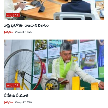
ఆంధ్రప్రదేశ్
రాష్ట్ర పురోగతి, రాజధాని వికాసం
చైతన్యరధం
@
August 7, 2026
ఆంధ్రప్రదేశ్
చేనేతకు చేయూత
చైతన్యరధం
@
August 7, 2026