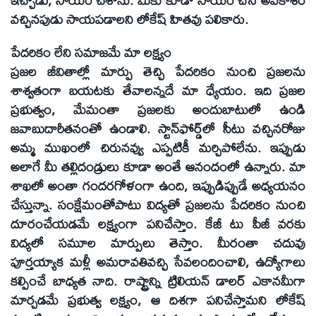
ఇచ్చాడు, సాయం చేశాను. మీకు కూడా సాయం చేసే అవకాశం
వచ్చినపుడు సాయపడాలని లోకేష్‌ హితవు పలికారు.
పేదరికం లేని సమాజమే మా లక్ష్యం
ప్రజల జీవితాల్లో మార్పు తెచ్చి పేదరికం నుంచి ప్రజలను
శాశ్వతంగా బయటకు తేవాలన్నదే మా ధ్యేయం. ఇది ప్రజల
ప్రభుత్వం, మేమంతా ప్రజలకు అందుబాటులో ఉండి
జవాబుదారీతనంతో ఉండాలి. స్టాన్‌ఫోర్డ్‌లో సీటు వచ్చినరోజు
అమ్మ ముఖంలో చిరునవ్వు ఎప్పటికీ మర్చిపోలేను. ఇప్పుడు
అలాగే మీ తల్లిదండ్రులు కూడా అంతే ఆనందంలో ఉన్నారు. మా
శాఖలో అంతా గందరగోళంగా ఉంది, ఇప్పుడిప్పుడే అధ్యయనం
చేస్తున్నా. సంక్షేమంతోపాటు విద్యతో ప్రజలను పేదరికం నుంచి
దూరంచేయడమే లక్ష్యంగా పనిచేస్తాం. కేజీ టు పీజీ వరకు
విద్యలో సమూల మార్పులు తెస్తాం. మీరంతా చదువు
పూర్తయ్యాక మళ్లీ అమరావతివచ్చి సేవలందించాలి, ఉద్యోగాలు
కల్పించే బాధ్యత నాది. రాష్ట్రాన్ని ట్రిలియన్‌ డాలర్‌ ఎకానమీగా
మార్చడమే ప్రభుత్వ లక్ష్యం, ఆ దిశగా పనిచేస్తామని లోకేష్‌