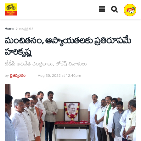
Home
ఆంధ్రప్రదేశ్
మంచితనం, ఆప్యాయతలకు ప్రతిరూపమే
హరికృష్ణ
టీడీపీ అధినేత చంద్రబాబు, లోకేష్‌ నివాళులు
by
చైతన్యరధం
Aug 30, 2022 at 12:40pm