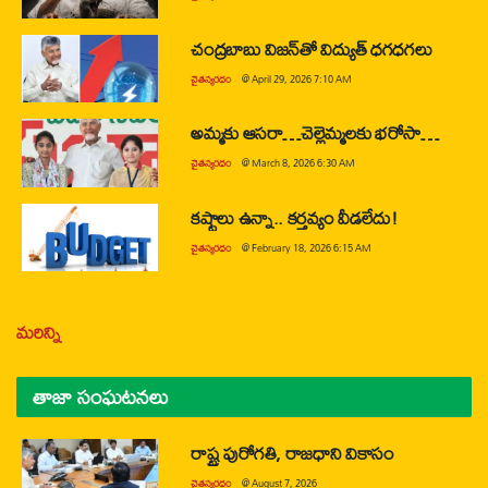
చంద్రబాబు విజన్‌తో విద్యుత్ ధగధగలు
చైతన్యరధం
@
April 29, 2026 7:10 AM
అమ్మకు ఆసరా…చెల్లెమ్మలకు భరోసా…
చైతన్యరధం
@
March 8, 2026 6:30 AM
కష్టాలు ఉన్నా.. కర్తవ్యం వీడలేదు!
చైతన్యరధం
@
February 18, 2026 6:15 AM
మరిన్ని
తాజా సంఘటనలు
రాష్ట్ర పురోగతి, రాజధాని వికాసం
చైతన్యరధం
@
August 7, 2026