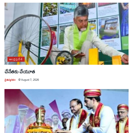
ఆంధ్రప్రదేశ్
చేనేతకు చేయూత
చైతన్యరధం
@
August 7, 2026