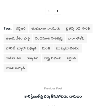
Tags:
ఎన్టీఆర్
చంద్రబాబు నాయుడు
చైతన్య రథ సారథి
తెలుగుదేశం పార్టీ
నందమూరి హరికృష్ణ
నారా లోకేష్
పోలిట్‌ బ్యూరో సభ్యుడి
మంత్రి
ముక్కుసూటితనం
రాజీనా మా
రాజ్యసభ
రాష్ట్ర విభజన
వర్ధంతి
శాసన సభ్యుడి
Previous Post
కానిస్టేబుల్‌పై చర్య తీసుకోవడం దారుణం