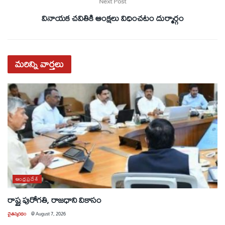
Next Post
వినాయక చవితికి ఆంక్షలు విధించటం దుర్మార్గం
మరిన్ని
వార్తలు
ఆంధ్రప్రదేశ్
రాష్ట్ర పురోగతి, రాజధాని వికాసం
చైతన్యరధం
@
August 7, 2026