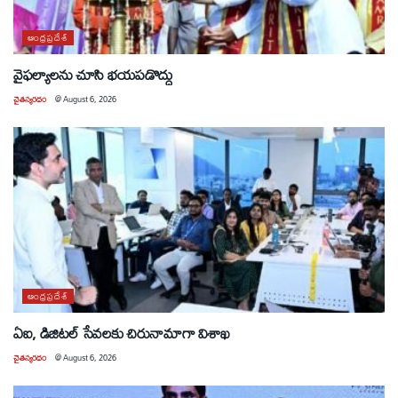
ఆంధ్రప్రదేశ్
వైఫల్యాలను చూసి భయపడొద్దు
చైతన్యరధం
@
August 6, 2026
ఆంధ్రప్రదేశ్
ఏఐ, డిజిటల్ సేవలకు చిరునామాగా విశాఖ
చైతన్యరధం
@
August 6, 2026