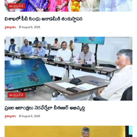
ఆంధ్రప్రదేశ్
విశాఖలో పీవీ సింధు అకాడమీకి శంకుస్థాపన
చైతన్యరధం
@
August 6, 2026
ఆంధ్రప్రదేశ్
ప్రజల ఆకాంక్షలు నెరవేర్చేలా వీఈఆర్ అభివృద్ధి
చైతన్యరధం
@
August 6, 2026