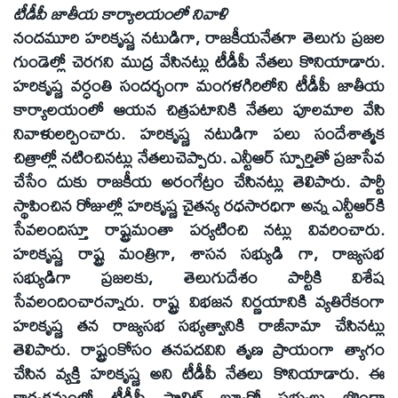
టీడీపీ జాతీయ కార్యాలయంలో నివాళి
నందమూరి హరికృష్ణ నటుడిగా, రాజకీయనేతగా తెలుగు ప్రజల
గుండెల్లో చెరగని ముద్ర వేసినట్లు టీడీపీ నేతలు కొనియాడారు.
హరికృష్ణ వర్ధంతి సందర్భంగా మంగళగిరిలోని టీడీపీ జాతీయ
కార్యాలయంలో ఆయన చిత్రపటానికి నేతలు పూలమాల వేసి
నివాళులర్పించారు. హరికృష్ణ నటుడిగా పలు సందేశాత్మక
చిత్రాల్లో నటించినట్లు నేతలుచెప్పారు. ఎన్టీఆర్‌ స్పూర్తితో ప్రజాసేవ
చేసేం దుకు రాజకీయ అరంగేట్రం చేసినట్లు తెలిపారు. పార్టీ
స్థాపించిన రోజుల్లో హరికృష్ణ చైతన్య రధసారధిగా అన్న ఎన్టీఆర్‌కి
సేవలందిస్తూ రాష్ట్రమంతా పర్యటించి నట్లు వివరించారు.
హరికృష్ణ రాష్ట్ర మంత్రిగా, శాసన సభ్యుడి గా, రాజ్యసభ
సభ్యుడిగా ప్రజలకు, తెలుగుదేశం పార్టీకి విశేష
సేవలందించారన్నారు. రాష్ట్ర విభజన నిర్ణయానికి వ్యతిరేకంగా
హరికృష్ణ తన రాజ్యసభ సభ్యత్వానికి రాజీనామా చేసినట్లు
తెలిపారు. రాష్ట్రంకోసం తనపదవిని తృణ ప్రాయంగా త్యాగం
చేసిన వ్యక్తి హరికృష్ణ అని టీడీపీ నేతలు కొనియాడారు. ఈ
కార్యక్రమంలో టీడీపీ పొలిట్‌ బ్యూరో సభ్యులు బొండా