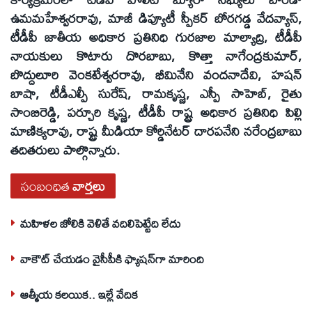
ఉమమహేశ్వరరావు, మాజీ డిప్యూటీ స్పీకర్‌ బోరగడ్డ వేదవ్యాస్‌,
టీడీపీ జాతీయ అధికార ప్రతినిధి గురజాల మాల్యాద్రి, టీడీపీ
నాయకులు కొటారు దొరబాబు, కొత్తా నాగేంద్రకుమార్‌,
బొద్దులూరి వెంకటేశ్వరరావు, భీమినేని వందనాదేవి, హషన్‌
బాషా, టీడీఎల్పీ సురేష్‌, రామకృష్ణ, ఎస్పీ సాహెబ్‌, రైతు
సాంబిరెడ్డి, పర్చూరి కృష్ణ, టీడీపీ రాష్ట్ర అధికార ప్రతినిధి పిల్లి
మాణిక్యరావు, రాష్ట్ర మీడియా కోర్డినేటర్‌ దారపనేని నరేంద్రబాబు
తదితరులు పాల్గొన్నారు.
సంబంధిత
వార్తలు
మహిళల జోలికి వెళితే వదిలిపెట్టేది లేదు
వాకౌట్ చేయడం వైసీపీకి ఫ్యాషన్‌గా మారింది
ఆత్మీయ కలయిక.. ఇల్లే వేదిక