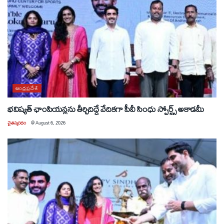
ఆంధ్రప్రదేశ్
భవిష్యత్ ఛాంపియన్లను తీర్చిదిద్దే వేదికగా పీవీ సింధు స్పోర్ట్స్ అకాడమీ
చైతన్యరధం
@
August 6, 2026