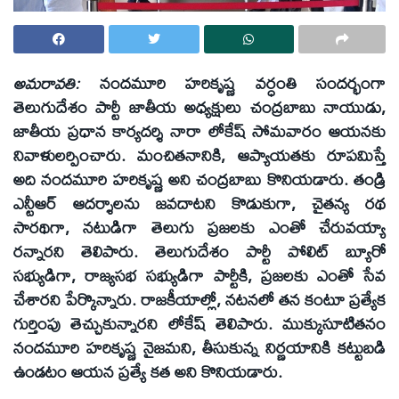
అమరావతి:
నందమూరి హరికృష్ణ వర్ధంతి సందర్భంగా
తెలుగుదేశం పార్టీ జాతీయ అధ్యక్షులు చంద్రబాబు నాయుడు,
జాతీయ ప్రధాన కార్యదర్శి నారా లోకేష్‌ సోమవారం ఆయనకు
నివాళులర్పించారు. మంచితనానికి, ఆప్యాయతకు రూపమిస్తే
అది నందమూరి హరికృష్ణ అని చంద్రబాబు కొనియడారు. తండ్రి
ఎన్టీఆర్‌ ఆదర్శాలను జవదాటని కొడుకుగా, చైతన్య రథ
సారథిగా, నటుడిగా తెలుగు ప్రజలకు ఎంతో చేరువయ్యా
రన్నారని తెలిపారు. తెలుగుదేశం పార్టీ పోలిట్‌ బ్యూరో
సభ్యుడిగా, రాజ్యసభ సభ్యుడిగా పార్టీకి, ప్రజలకు ఎంతో సేవ
చేశారని పేర్కొన్నారు. రాజకీయాల్లో, నటనలో తన కంటూ ప్రత్యేక
గుర్తింపు తెచ్చుకున్నారని లోకేష్‌ తెలిపారు. ముక్కుసూటితనం
నందమూరి హరికృష్ణ నైజమని, తీసుకున్న నిర్ణయానికి కట్టుబడి
ఉండటం ఆయన ప్రత్యే కత అని కొనియడారు.