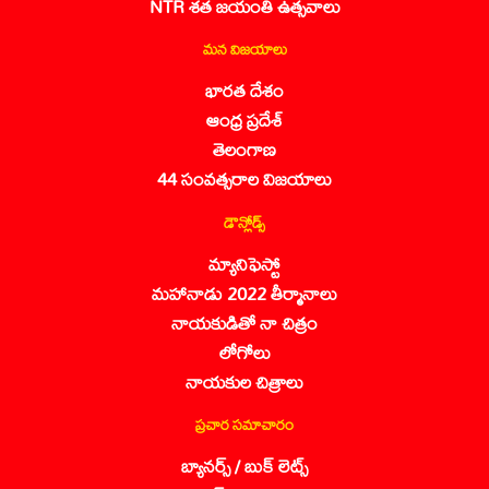
NTR శత జయంతి ఉత్సవాలు
మన విజయాలు
భారత దేశం
ఆంధ్ర ప్రదేశ్
తెలంగాణ
44 సంవత్సరాల విజయాలు
డౌన్లోడ్స్
మ్యానిఫెస్టో
మహానాడు 2022 తీర్మానాలు
నాయకుడితో నా చిత్రం
లోగోలు
నాయకుల చిత్రాలు
ప్రచార సమాచారం
బ్యానర్స్ / బుక్ లెట్స్