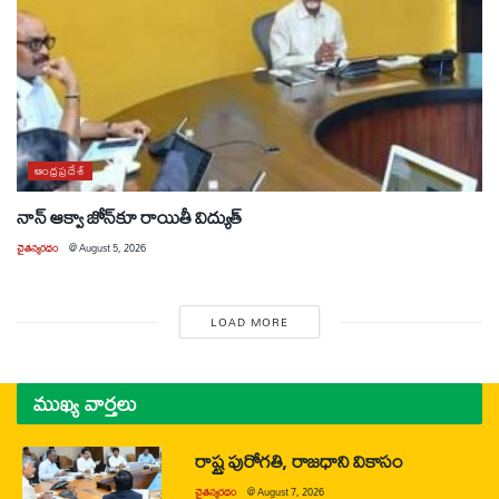
ఆంధ్రప్రదేశ్
నాన్ ఆక్వా జోన్‌కూ రాయితీ విద్యుత్
చైతన్యరధం
@
August 5, 2026
LOAD MORE
ముఖ్య వార్తలు
రాష్ట్ర పురోగతి, రాజధాని వికాసం
చైతన్యరధం
@
August 7, 2026