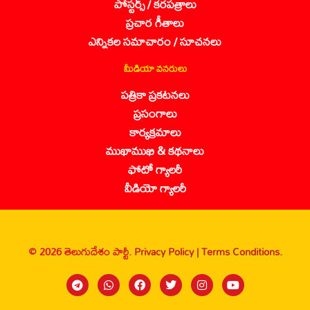
పోస్టర్స్ / కరపత్రాలు
ప్రచార గీతాలు
ఎన్నికల సమాచారం / సూచనలు
మీడియా వనరులు
పత్రికా ప్రకటనలు
ప్రసంగాలు
కార్యక్రమాలు
ముఖాముఖి & కథనాలు
ఫోటో గ్యాలరీ
వీడియో గ్యాలరీ
© 2026 తెలుగుదేశం పార్టీ.
Privacy Policy |
Terms Conditions.