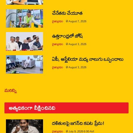
చేనేతకు చేయూత
చైతన్యరధం
@
August 7, 2026
ఉత్తరాంధ్రలో జోష్
చైతన్యరధం
@
August 3, 2026
ఏపీ, ఆస్ట్రేలియా మధ్య నాలుగు ఒప్పందాలు
చైతన్యరధం
@
August 3, 2026
మరిన్ని
అత్యధికంగా వీక్షించినవి
దళితులపై జగన్‌ది కపట ప్రేమ!
చైతన్యరధం
@
July 9, 2026 6:00 AM