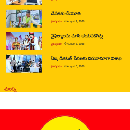
చేనేతకు చేయూత
చైతన్యరధం
@
August 7, 2026
వైఫల్యాలను చూసి భయపడొద్దు
చైతన్యరధం
@
August 6, 2026
ఏఐ, డిజిటల్ సేవలకు చిరునామాగా విశాఖ
చైతన్యరధం
@
August 6, 2026
మరిన్ని