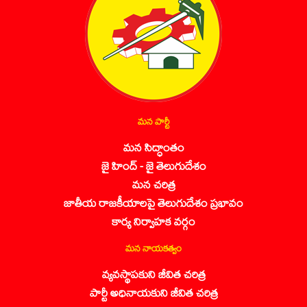
మన పార్టీ
మన సిద్ధాంతం
జై హింద్ - జై తెలుగుదేశం
మన చరిత్ర
జాతీయ రాజకీయాలపై తెలుగుదేశం ప్రభావం
కార్య నిర్వాహక వర్గం
మన నాయకత్వం
వ్యవస్థాపకుని జీవిత చరిత్ర
పార్టీ అధినాయకుని జీవిత చరిత్ర