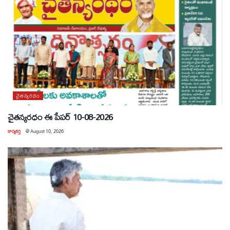
చైతన్యరధం
చైతన్యరధం ఈ పేపర్ 10-08-2026
కార్యకర్త
@
August 10, 2026