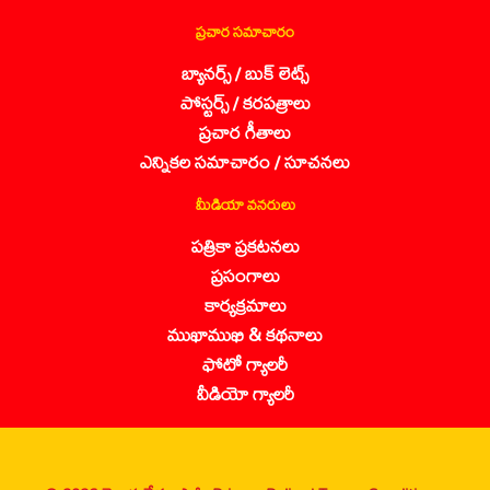
ప్రచార సమాచారం
బ్యానర్స్ / బుక్ లెట్స్
పోస్టర్స్ / కరపత్రాలు
ప్రచార గీతాలు
ఎన్నికల సమాచారం / సూచనలు
మీడియా వనరులు
పత్రికా ప్రకటనలు
ప్రసంగాలు
కార్యక్రమాలు
ముఖాముఖి & కథనాలు
ఫోటో గ్యాలరీ
వీడియో గ్యాలరీ