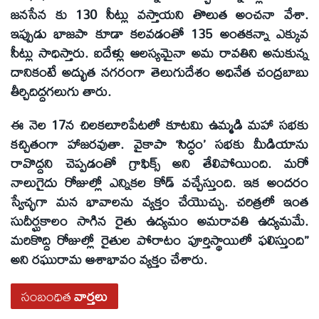
జనసేన కు 130 సీట్లు వస్తాయని తొలుత అంచనా వేశా.
ఇప్పుడు భాజపా కూడా కలవడంతో 135 అంతకన్నా ఎక్కువ
సీట్లు సాధిస్తారు. ఐదేళ్లు ఆలస్యమైనా అమ రావతిని అనుకున్న
దానికంటే అద్భుత నగరంగా తెలుగుదేశం అధినేత చంద్రబాబు
తీర్చిదిద్దగలుగు తారు.
ఈ నెల 17న చిలకలూరిపేటలో కూటమి ఉమ్మడి మహా సభకు
కచ్చితంగా హాజరవుతా. వైకాపా ‘సిద్ధం’ సభకు మీడియాను
రావొద్దని చెప్పడంతో గ్రాఫిక్స్‌ అని తేలిపోయింది. మరో
నాలుగైదు రోజుల్లో ఎన్నికల కోడ్‌ వచ్చేస్తుంది. ఇక అందరం
స్వేచ్ఛగా మన భావాలను వ్యక్తం చేయొచ్చు. చరిత్రలో ఇంత
సుదీర్ఘకాలం సాగిన రైతు ఉద్యమం అమరావతి ఉద్యమమే.
మరికొద్ది రోజుల్లో రైతుల పోరాటం పూర్తిస్థాయిలో ఫలిస్తుంది’’
అని రఘురామ ఆశాభావం వ్యక్తం చేశారు.
సంబంధిత
వార్తలు