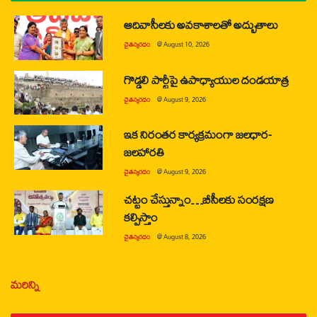
ఆదివాసీలకు అవకాశాలతో అద్భుతాలు
చైతన్యరధం
@
August 10, 2026
గొడ్డలి పార్టీపై ఉపాధ్యాయుల దండయాత్ర
చైతన్యరధం
@
August 9, 2026
ఇక నిరంతర కార్యక్రమంగా జలధార-
జలహారతి
చైతన్యరధం
@
August 9, 2026
చట్టం చేస్తున్నాం…బీసీలకు సంరక్షణ
కల్పిస్తాం
చైతన్యరధం
@
August 8, 2026
మరిన్ని