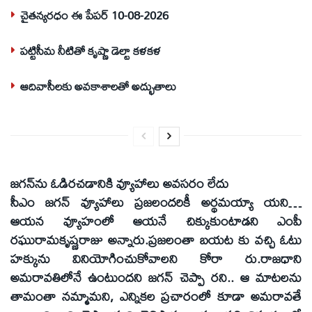
చైతన్యరధం ఈ పేపర్ 10-08-2026
పట్టిసీమ నీటితో కృష్ణా డెల్టా కళకళ
ఆదివాసీలకు అవకాశాలతో అద్భుతాలు
జగన్‌ను ఓడిరచడానికి వ్యూహాలు అవసరం లేదు
సీఎం జగన్‌ వ్యూహాలు ప్రజలందరికీ అర్థమయ్యా యని…
ఆయన వ్యూహంలో ఆయనే చిక్కుకుంటాడని ఎంపీ
రఘురామకృష్ణరాజు అన్నారు.ప్రజలంతా బయట కు వచ్చి ఓటు
హక్కును వినియోగించుకోవాలని కోరా రు.రాజధాని
అమరావతిలోనే ఉంటుందని జగన్‌ చెప్పా రని.. ఆ మాటలను
తామంతా నమ్మామని, ఎన్నికల ప్రచారంలో కూడా అమరావతే