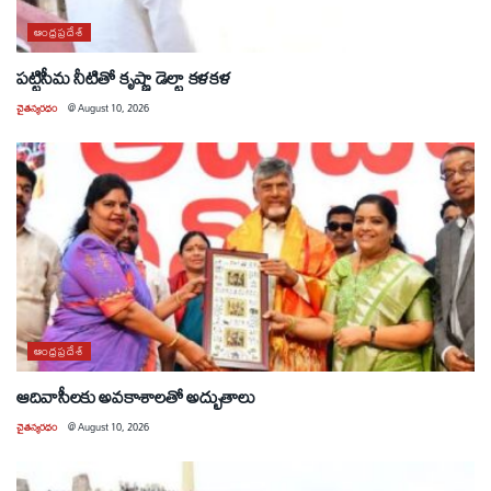
ఆంధ్రప్రదేశ్
పట్టిసీమ నీటితో కృష్ణా డెల్టా కళకళ
చైతన్యరధం
@
August 10, 2026
ఆంధ్రప్రదేశ్
ఆదివాసీలకు అవకాశాలతో అద్భుతాలు
చైతన్యరధం
@
August 10, 2026