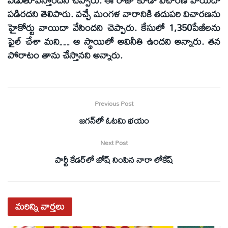
పడిరదని తెలిపారు. వచ్చే మంగళ వారానికి తదుపరి విచారణను
హైకోర్టు వాయిదా వేసిందని చెప్పారు. కేసులో 1,350పేజీలను
ఫైల్‌ చేశా మని… ఆ స్థాయిలో అవినీతి ఉందని అన్నారు. తన
పోరాటం తాను చేస్తానని అన్నారు.
Previous Post
జగన్‌లో ఓటమి భయం
Next Post
పార్టీ కేడర్‌లో జోష్‌ నింపిన నారా లోకేష్
మరిన్ని
వార్తలు