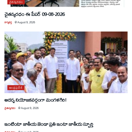
చైతన్యరధం
చైతన్యరధం ఈ పేపర్ 09-08-2026
కార్యకర్త
@
August 9, 2026
ఆంధ్రప్రదేశ్
ఆదర్శ నియోజకవర్గంగా మంగళగిరి!
చైతన్యరధం
@
August 9, 2026
ఆంధ్రప్రదేశ్
ఇంటింటా జాతీయ జెండా ప్రతి ఇంటా జాతీయ స్ఫూర్తి