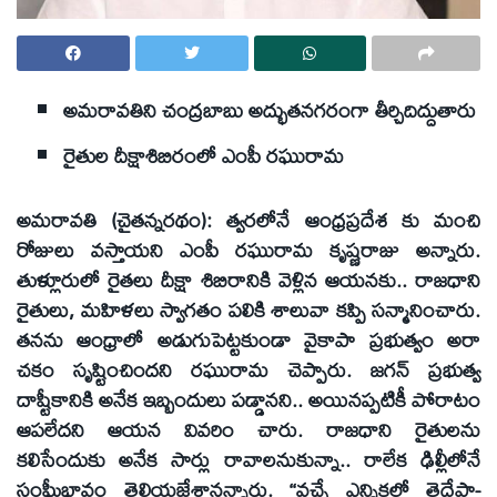
అమరావతిని చంద్రబాబు అద్భుతనగరంగా తీర్చిదిద్దుతారు
రైతుల దీక్షాశిబిరంలో ఎంపీ రఘురామ
అమరావతి (చైతన్నరథం): త్వరలోనే ఆంధ్రప్రదేశ కు మంచి
రోజులు వస్తాయని ఎంపీ రఘురామ కృష్ణరాజు అన్నారు.
తుళ్లూరులో రైతలు దీక్షా శిబిరానికి వెళ్లిన ఆయనకు.. రాజధాని
రైతులు, మహిళలు స్వాగతం పలికి శాలువా కప్పి సన్మానించారు.
తనను ఆంధ్రాలో అడుగుపెట్టకుండా వైకాపా ప్రభుత్వం అరా
చకం సృష్టించిందని రఘురామ చెప్పారు. జగన్‌ ప్రభుత్వ
దాష్టీకానికి అనేక ఇబ్బందులు పడ్డానని.. అయినప్పటికీ పోరాటం
ఆపలేదని ఆయన వివరిం చారు. రాజధాని రైతులను
కలిసేందుకు అనేక సార్లు రావాలనుకున్నా.. రాలేక ఢిల్లీలోనే
సంఫీుభావం తెలియజేశానన్నారు. ‘‘వచ్చే ఎన్నికల్లో తెదేపా-