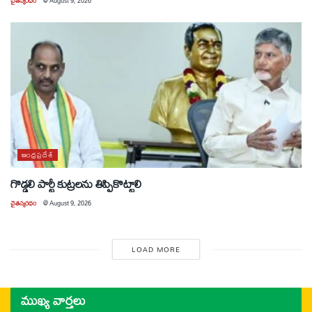
చైతన్యరధం
@
August 9, 2026
ఆంధ్రప్రదేశ్
గొడ్డలి పార్టీ కుట్రలను తిప్పికొట్టాలి
చైతన్యరధం
@
August 9, 2026
LOAD MORE
ముఖ్య వార్తలు