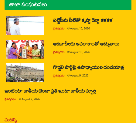
తాజా సంఘటనలు
పట్టిసీమ నీటితో కృష్ణా డెల్టా కళకళ
చైతన్యరధం
@
August 10, 2026
ఆదివాసీలకు అవకాశాలతో అద్భుతాలు
చైతన్యరధం
@
August 10, 2026
గొడ్డలి పార్టీపై ఉపాధ్యాయుల దండయాత్ర
చైతన్యరధం
@
August 9, 2026
ఇంటింటా జాతీయ జెండా ప్రతి ఇంటా జాతీయ స్ఫూర్తి
చైతన్యరధం
@
August 9, 2026
మరిన్ని