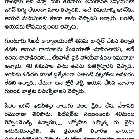
రాజధాని అని చెప్పా మని తెలిపారు. అమరావతి విషయంలో
జగన్‌ సిగ్గు లేకుండా మాట తప్పారని.. అదే విషయాన్ని జగన్‌కు,
ఆయన మనుషులకు కూడా తాను చెప్పానని అన్నారు. దీంతో,
ఆయనకు కోపమొచ్చిందని చెప్పారు.
గుంటూరు సీఐడీ కార్యాలయంలో తనను టార్చర్‌ చేసిన తర్వాత
తనకు అయిన గాయాలను మీడియాలో చూపించారని, అదే
తనను కాపాడిరదని… లేకపోతే పైకి పోయేవాడినని రఘురాజు
అన్నారు. 40 నిమిషాల పాటు తనను చితగ్గొట్టారని చెప్పారు.
జగన్‌ను ఓడిరచ డానికి ప్రత్యేకంగా ఎలాంటి వ్యూహాలు అవసరం
లేదని అన్నారు. నేరుగా జనాల్లోకి వెళ్లి, ఆయన చేసిన మోసాల
గురించి వాళ్లకు వివరిస్తేచాలని చెప్పారు.
సీఎం జగన్‌ అవినీతిపై నాలుగు నెలల క్రితం కేసు వేశానని
రఘురాజు తెలిపారు. పిటిషన్‌కు సంబంధించి 40మంది
రెస్పాండెంట్స్‌ ఉన్నారని… ఒక్కోసారి ఒక్కొక్క రు టైమ్‌
అడుగుతున్నారని, ఈ క్రమంలో విచారణ వాయిదా
పడుతూవస్తోందని చెప్పారు. ఈ రోజు కూడా విచారణ వాయిదా