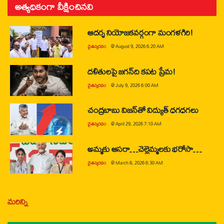
అత్యధికంగా వీక్షించినవి
ఆదర్శ నియోజకవర్గంగా మంగళగిరి!
చైతన్యరధం
@
August 9, 2026 6:20 AM
దళితులపై జగన్‌ది కపట ప్రేమ!
చైతన్యరధం
@
July 9, 2026 6:00 AM
చంద్రబాబు విజన్‌తో విద్యుత్ ధగధగలు
చైతన్యరధం
@
April 29, 2026 7:10 AM
అమ్మకు ఆసరా…చెల్లెమ్మలకు భరోసా…
చైతన్యరధం
@
March 8, 2026 6:30 AM
మరిన్ని