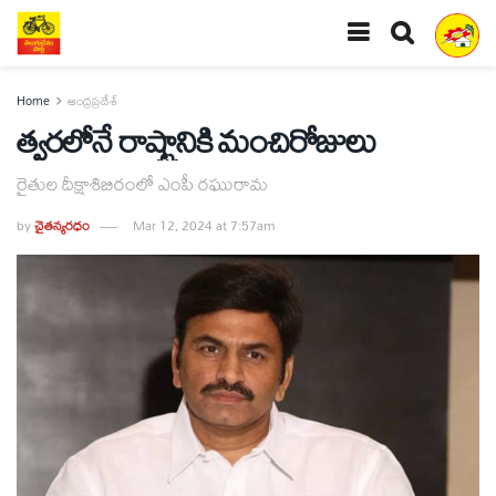
Home
ఆంధ్రప్రదేశ్
త్వరలోనే రాష్ట్రానికి మంచిరోజులు
రైతుల దీక్షాశిబిరంలో ఎంపీ రఘురామ
by
చైతన్యరధం
Mar 12, 2024 at 7:57am