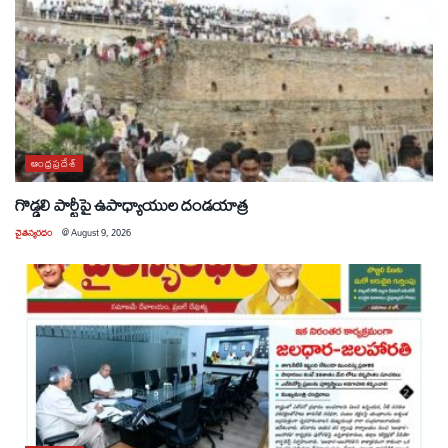
ఆంధ్రప్రదేశ్
గొడ్డలి పార్టీపై ఉపాధ్యాయుల దండయాత్ర
చైతన్యరధం
@
August 9, 2026