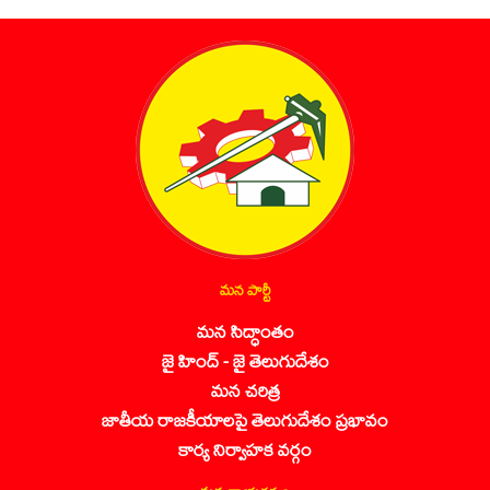
మన పార్టీ
మన సిద్ధాంతం
జై హింద్ - జై తెలుగుదేశం
మన చరిత్ర
జాతీయ రాజకీయాలపై తెలుగుదేశం ప్రభావం
కార్య నిర్వాహక వర్గం