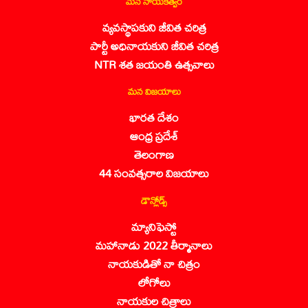
మన నాయకత్వం
వ్యవస్థాపకుని జీవిత చరిత్ర
పార్టీ అధినాయకుని జీవిత చరిత్ర
NTR శత జయంతి ఉత్సవాలు
మన విజయాలు
భారత దేశం
ఆంధ్ర ప్రదేశ్
తెలంగాణ
44 సంవత్సరాల విజయాలు
డౌన్లోడ్స్
మ్యానిఫెస్టో
మహానాడు 2022 తీర్మానాలు
నాయకుడితో నా చిత్రం
లోగోలు
నాయకుల చిత్రాలు