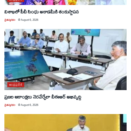
విశాఖలో పీవీ సింధు అకాడమీకి శంకుస్థాపన
చైతన్యరధం
@
August 6, 2026
ఆంధ్రప్రదేశ్
ప్రజల ఆకాంక్షలు నెరవేర్చేలా వీఈఆర్ అభివృద్ధి
చైతన్యరధం
@
August 6, 2026