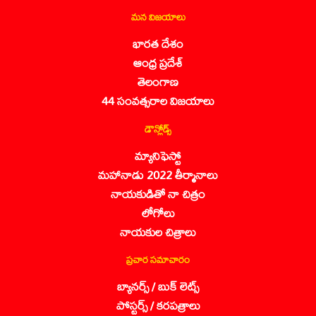
మన విజయాలు
భారత దేశం
ఆంధ్ర ప్రదేశ్
తెలంగాణ
44 సంవత్సరాల విజయాలు
డౌన్లోడ్స్
మ్యానిఫెస్టో
మహానాడు 2022 తీర్మానాలు
నాయకుడితో నా చిత్రం
లోగోలు
నాయకుల చిత్రాలు
ప్రచార సమాచారం
బ్యానర్స్ / బుక్ లెట్స్
పోస్టర్స్ / కరపత్రాలు