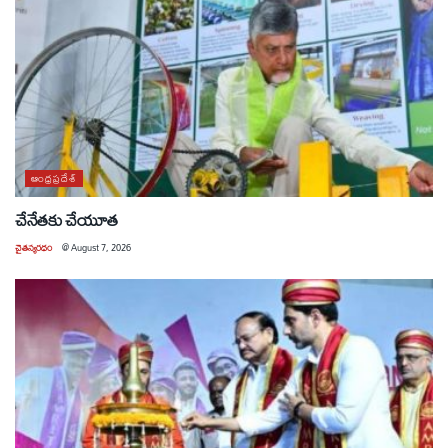
ఆంధ్రప్రదేశ్
చేనేతకు చేయూత
చైతన్యరధం
@
August 7, 2026