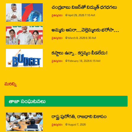
చంద్రబాబు విజన్‌తో విద్యుత్ ధగధగలు
చైతన్యరధం
@
April 29, 2026 7:10 AM
అమ్మకు ఆసరా…చెల్లెమ్మలకు భరోసా…
చైతన్యరధం
@
March 8, 2026 6:30 AM
కష్టాలు ఉన్నా.. కర్తవ్యం వీడలేదు!
చైతన్యరధం
@
February 18, 2026 6:15 AM
మరిన్ని
తాజా సంఘటనలు
రాష్ట్ర పురోగతి, రాజధాని వికాసం
చైతన్యరధం
@
August 7, 2026