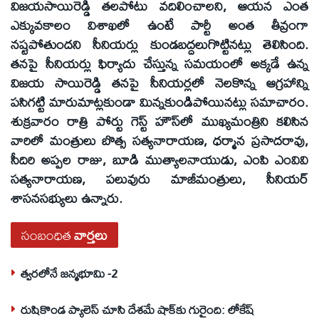
విజయసాయిరెడ్డి తలపోటు వదిలించాలని, ఆయన ఎంత
ఎక్కువకాలం విశాఖలో ఉంటే పార్టీ అంత తీవ్రంగా
నష్టపోతుందని సీనియర్లు కుండబద్దలుగొట్టినట్లు తెలిసింది.
తనపై సీనియర్లు ఫిర్యాదు చేస్తున్న సమయంలో అక్కడే ఉన్న
విజయ సాయిరెడ్డి తనపై సీనియర్లలో నెలకొన్న ఆగ్రహాన్ని
పసిగట్టి మారుమాట్లకుండా మిన్నకుండిపోయినట్లు సమాచారం.
శుక్రవారం రాత్రి పోర్టు గెస్ట్‌ హౌస్‌లో ముఖ్యమంత్రిని కలిసిన
వారిలో మంత్రులు బొత్స సత్యనారాయణ, ధర్మాన ప్రసాదరావు,
సీదిరి అప్పల రాజు, బూడి ముత్యాలనాయుడు, ఎంపి ఎంవివి
సత్యనారాయణ, పలువురు మాజీమంత్రులు, సీనియర్‌
శాసనసభ్యులు ఉన్నారు.
సంబంధిత
వార్తలు
త్వరలోనే జన్మభూమి -2
రుషికొండ ప్యాలెస్‌ చూసి దేశమే షాక్‌కు గురైంది: లోకేష్‌