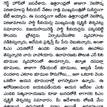
గెస్ట్‌ హౌస్‌లో బసచేశారు. ఉత్తరాంధ్రలో తాజాగా నెలకొన్న
పరిణామాలపై సీనియర్‌ నేతలు రాత్రి ముఖ్యమంత్రితో సుదీర్ఘంగా
భేటీ అయ్యారు. ఈ సందర్భంగా ఇటీవల ఉత్తరాంధ్రలో నెలకొన్న
పరిణామాలను పార్టీ సీనియర్లు ముఖ్యమంత్రి దృష్టికి తెచ్చినట్లు
సమాచారం. విజయసాయిరెడ్డి పార్టీ సీనియర్లను పక్కనబెట్టి
కొందరు బ్రోకర్లను ఏర్పాటుచేసుకొని వ్యవహారాలు
నడిపిస్తున్నారు, అదేమని ప్రశ్నిస్తే మీ పేరు చెబుతున్నారు, అంతా
సిఎం ఎరుకలోనే ఉందని చెబుతూ తమకు తలపోటు
తెస్తున్నారని వారు వాపోయారు. ఉదాహరణకు తొలుత ఎన్‌ సిసి
భూముల వ్యవహారంలో తలదూర్చారు, తర్వాత దసపల్లా
భూములు, తాజాగా రేడియంట్‌ భూములు, అల్లుడి పేరిట
వందలాది ఎకరాల భూముల కొనుగోలు… ఇలా ఒకదాని వెంట
ఒకటిగా ఆయన భూదందాల్లో భాగస్వామిగా ఉన్నారు. ఈ
ఆరోపణలనుంచి బయటపడేందుకు ఆయన ఇటీవల ఎంపి
ఎంవివి సత్యనారాయణను కూడా బురదలోకి లాగారని సిఎం
దృష్టికి తెచ్చినట్లు సమాచారం. మీ ఆదేశాలకు లోబడి మేం
ఉత్తరాంధ్ర ఉద్యమానికి దిగాం…అయితే అనూహ్యంగా