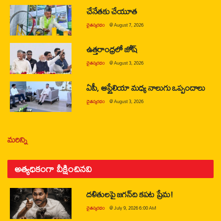
చేనేతకు చేయూత
చైతన్యరధం
@
August 7, 2026
ఉత్తరాంధ్రలో జోష్
చైతన్యరధం
@
August 3, 2026
ఏపీ, ఆస్ట్రేలియా మధ్య నాలుగు ఒప్పందాలు
చైతన్యరధం
@
August 3, 2026
మరిన్ని
అత్యధికంగా వీక్షించినవి
దళితులపై జగన్‌ది కపట ప్రేమ!
చైతన్యరధం
@
July 9, 2026 6:00 AM