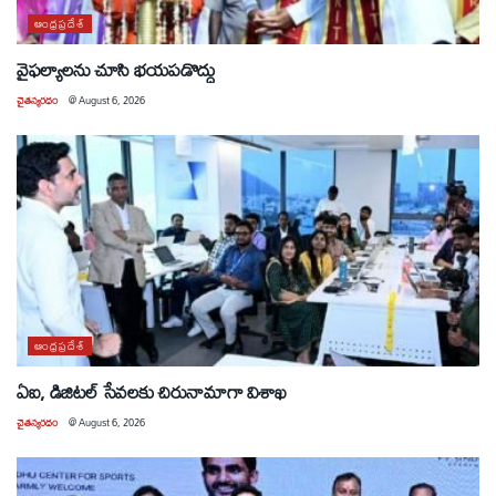
ఆంధ్రప్రదేశ్
వైఫల్యాలను చూసి భయపడొద్దు
చైతన్యరధం
@
August 6, 2026
ఆంధ్రప్రదేశ్
ఏఐ, డిజిటల్ సేవలకు చిరునామాగా విశాఖ
చైతన్యరధం
@
August 6, 2026