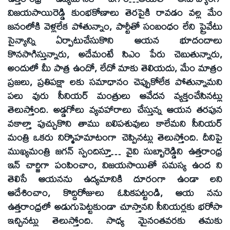
విజయసాయిరెడ్డి కుంభకోణాలు తెరపైకి రావడం వల్ల మేం
జనంలోకి వెళ్లలేక పోతున్నాం, పార్టీతో సంబంధం లేని ప్రైవేటు
సైన్యాన్ని ఏర్పాటుచేసుకొని ఆయన భూదందాలు
కొనసాగిస్తున్నారు, అదేమంటే సిఎం పేరు చెబుతున్నారు,
అందులో మీ పాత్ర ఉందో, లేదో మాకు తెలియదు, మేం మాత్రం
ప్రజలు, ప్రతిపక్షా లకు సమాధానం చెప్పుకోలేక పోతున్నామని
పలు వురు సీనియర్‌ మంత్రులు ఆవేదన వ్యక్తంచేసినట్లు
తెలుస్తోంది. అడ్డగోలు వ్యవహారాలు చేస్తున్న ఆయన తరపున
వకాల్తా పుచ్చుకొని తాము బలిపశువులు కాలేమని సీనియర్‌
మంత్రి ఒకరు నిర్మొహమాటంగా చెప్పినట్లు తెలుస్తోంది. దీనిపై
ముఖ్యమంత్రి జగన్‌ స్పందిస్తూ… వైవి సుబ్బారెడ్డిని ఉత్తరాంధ్ర
ఇన్‌ చార్జిగా పంపించాం, విజయసాయితో సమస్య ఉంద ని
తెలిసే ఆయనను ఉద్యమానికి దూరంగా ఉండా లని
ఆదేశించాం, కొద్దిరోజులు ఓపికపట్టండి, ఆయ నను
ఉత్తరాంధ్రలో అడుగుపెట్టకుండా చూస్తానని సీనియర్లకు భరోసా
ఇచ్చినట్లు తెలుస్తోంది. సాధ్య మైనంతవరకు తమకు