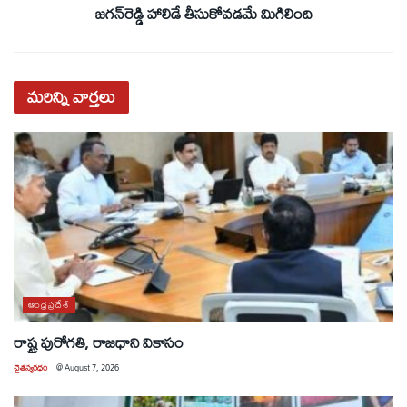
జగన్‌రెడ్డి హాలిడే తీసుకోవడమే మిగిలింది
మరిన్ని
వార్తలు
ఆంధ్రప్రదేశ్
రాష్ట్ర పురోగతి, రాజధాని వికాసం
చైతన్యరధం
@
August 7, 2026