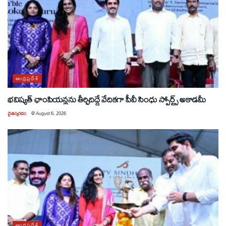
ఆంధ్రప్రదేశ్
భవిష్యత్ ఛాంపియన్లను తీర్చిదిద్దే వేదికగా పీవీ సింధు స్పోర్ట్స్ అకాడమీ
చైతన్యరధం
@
August 6, 2026
ఆంధ్రప్రదేశ్