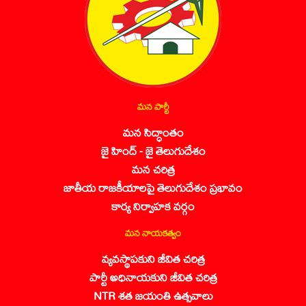
మన పార్టీ
మన సిద్ధాంతం
జై హింద్ - జై తెలుగుదేశం
మన చరిత్ర
జాతీయ రాజకీయాలపై తెలుగుదేశం ప్రభావం
కార్య నిర్వాహక వర్గం
మన నాయకత్వం
వ్యవస్థాపకుని జీవిత చరిత్ర
పార్టీ అధినాయకుని జీవిత చరిత్ర
NTR శత జయంతి ఉత్సవాలు