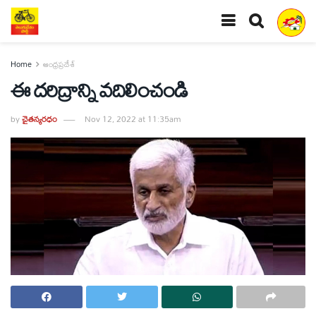
Home
ఆంధ్రప్రదేశ్
ఈ దరిద్రాన్ని వదిలించండి
by
చైతన్యరధం
Nov 12, 2022 at 11:35am