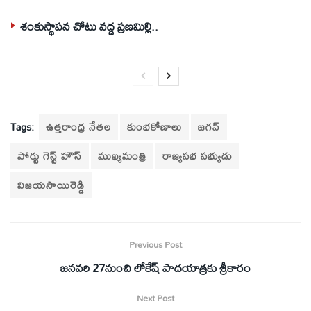
శంకుస్థాపన చోటు వద్ద ప్రణమిల్లి..
Tags:
ఉత్తరాంధ్ర నేతల
కుంభకోణాలు
జగన్‌
పోర్టు గెస్ట్‌ హౌస్‌
ముఖ్యమంత్రి
రాజ్యసభ సభ్యుడు
విజయసాయిరెడ్డి
Previous Post
జనవరి 27నుంచి లోకేష్‌ పాదయాత్రకు శ్రీకారం
Next Post