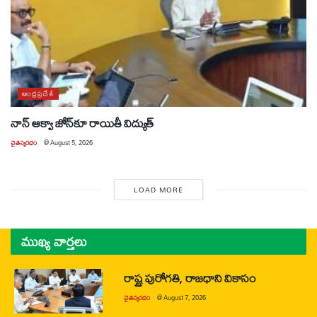
ఆంధ్రప్రదేశ్
నాన్ ఆక్వా జోన్‌కూ రాయితీ విద్యుత్
చైతన్యరధం
@
August 5, 2026
LOAD MORE
ముఖ్య వార్తలు
రాష్ట్ర పురోగతి, రాజధాని వికాసం
చైతన్యరధం
@
August 7, 2026