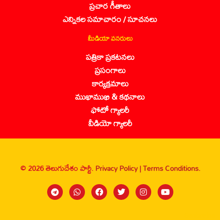
ప్రచార గీతాలు
ఎన్నికల సమాచారం / సూచనలు
మీడియా వనరులు
పత్రికా ప్రకటనలు
ప్రసంగాలు
కార్యక్రమాలు
ముఖాముఖి & కథనాలు
ఫోటో గ్యాలరీ
వీడియో గ్యాలరీ
© 2026 తెలుగుదేశం పార్టీ.
Privacy Policy |
Terms Conditions.
Sanbrains