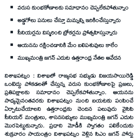
వరుస కుంభకోణాలకు సమాధానం చెప్పలేకపోతున్నాం
అడ్డగోలు పనులు చేస్తూ మమ్నల్ని ఇరికించేస్తున్నారు
సీనియర్లను విస్మరించి బ్రోకర్లను ప్రోత్సహిస్తున్నారు
ఆయనను రక్షించడానికి మేం బలిపశువులు కాలేం
ముఖ్యమంత్రి జగన్‌ ఎదుట ఉత్తరాంధ్ర నేతల ఆవేదన
విశాఖపట్నం : విశాఖలో రాజ్యసభ సభ్యుడు విజయసాయిరెడ్డి
ఒంటెద్దు పోకడలతో చేస్తున్న వరుస కుంభకోణాలపై ప్రజలు,
ప్రతిపక్షాలకు సమాధానం చెప్పలేకపోతున్నాం. ఆయనను
సాధ్యమైనంతవరకు విశాఖపట్నం నుంచి బయటకు పంపించే
ఏర్పాటుచేయాలని ఉత్తరాంధ్రకు చెందిన పలువురు వైసిపి
సీనియర్‌ మంత్రులు, శాసనసభ్యులు ముఖ్యమంత్రి జగన్‌ ఎదుట
మొరపెట్టుకున్నారు. ప్రధాని మోడీకి స్వాగతం పలికేందుకు
శుక్రవారం సాయంత్రం విశాఖపట్నం వెళ్లిన సిఎం జగన్‌ పోర్టు