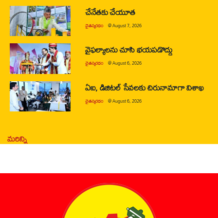
చేనేతకు చేయూత
చైతన్యరధం
@
August 7, 2026
వైఫల్యాలను చూసి భయపడొద్దు
చైతన్యరధం
@
August 6, 2026
ఏఐ, డిజిటల్ సేవలకు చిరునామాగా విశాఖ
చైతన్యరధం
@
August 6, 2026
మరిన్ని