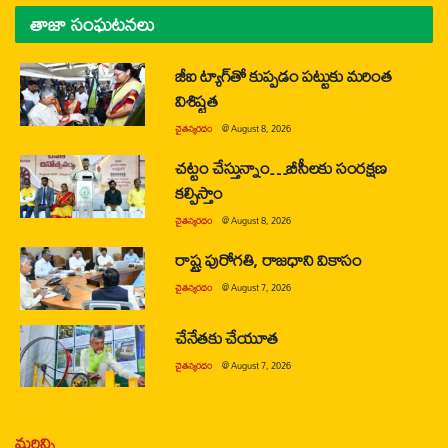
తాజా సంఘటనలు
జీఐ ట్యాగ్‌తో కుప్పడం పట్టుకు మరింత
విశిష్టత
చైతన్యరధం
@
August 8, 2026
చట్టం చేస్తున్నాం…బీసీలకు సంరక్షణ
కల్పిస్తాం
చైతన్యరధం
@
August 8, 2026
రాష్ట్ర పురోగతి, రాజధాని వికాసం
చైతన్యరధం
@
August 7, 2026
చేనేతకు చేయూత
చైతన్యరధం
@
August 7, 2026
మరిన్ని