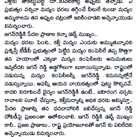
ఏళ్లకు తాకట్టుపెట్టి రూ.30వేలకోట్ల అప్పులు తెచ్చాడు. ఏ
ప్రభుత్వం వచ్చినా మద్యం ధరలు తగ్గించే వీలులే కుండా మద్యం
అమ్మకాలను తన అప్పుల చట్రంలో ఇరికించాడని అచ్చెన్నాయుడు
విమర్శించారు.
జగన్‌రెడ్డికి పేదల ప్రాణాల కన్నా డబ్బే ముఖ్యం..
మద్యం ధరలు పెంచి.. కల్తీ మద్యం ఎందుకు అమ్ముతున్నావని
ప్రశ్నిస్తే టీడీపీ ప్రభుత్వంలో పెట్టిన మద్యం కంపెనీలే తప్ప కొత్తగా
తన హయాంలో ఎక్కడా మద్యం కంపెనీలకు అనుమతులు
ఇవ్వలేదని జగన్‌ రెడ్డి అడ్డగోలుగా బుకాయిస్తున్నాడు. రాష్ట్రంలో
నడుసున్న మద్యం కంపెనీలన్నీ జగన్‌రెడ్డి కనుసన్నల్లోనే
నడుస్తున్నాయి. అవన్నీ ఆయన నాయకత్వంలో పుట్టు కొచ్చినవే.
కాదని నిరూపించే ధైర్యం జగన్‌రెడ్డికి ఉంటే.. బహిరంగ చర్చకు
రావాలని సవాల్‌ చేస్తున్నా. కల్తీమద్యాన్ని అధిక ధరకు అమ్మిస్తూ..
పేదల ప్రాణాల్ని తన ధనదాహానికి బలిచేస్తున్న జగన్‌ రెడ్డి
దోపిడీపై ప్రజలంతా ఆలోచించాలి. జగన్‌ రెడ్డికి డబ్బే ముఖ్యం
కానీ.. ప్రజల ప్రాణాలు.. రాష్ట్ర ప్రయోజనాలతో జగన్‌ కు పనిలేదని
అచ్చెన్నాయుడు విమర్శించారు.