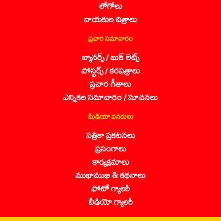
లోగోలు
నాయకుల చిత్రాలు
ప్రచార సమాచారం
బ్యానర్స్ / బుక్ లెట్స్
పోస్టర్స్ / కరపత్రాలు
ప్రచార గీతాలు
ఎన్నికల సమాచారం / సూచనలు
మీడియా వనరులు
పత్రికా ప్రకటనలు
ప్రసంగాలు
కార్యక్రమాలు
ముఖాముఖి & కథనాలు
ఫోటో గ్యాలరీ
వీడియో గ్యాలరీ