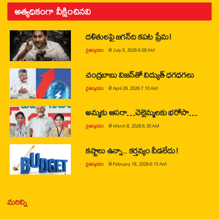
అత్యధికంగా వీక్షించినవి
దళితులపై జగన్‌ది కపట ప్రేమ!
చైతన్యరధం
@
July 9, 2026 6:00 AM
చంద్రబాబు విజన్‌తో విద్యుత్ ధగధగలు
చైతన్యరధం
@
April 29, 2026 7:10 AM
అమ్మకు ఆసరా…చెల్లెమ్మలకు భరోసా…
చైతన్యరధం
@
March 8, 2026 6:30 AM
కష్టాలు ఉన్నా.. కర్తవ్యం వీడలేదు!
చైతన్యరధం
@
February 18, 2026 6:15 AM
మరిన్ని