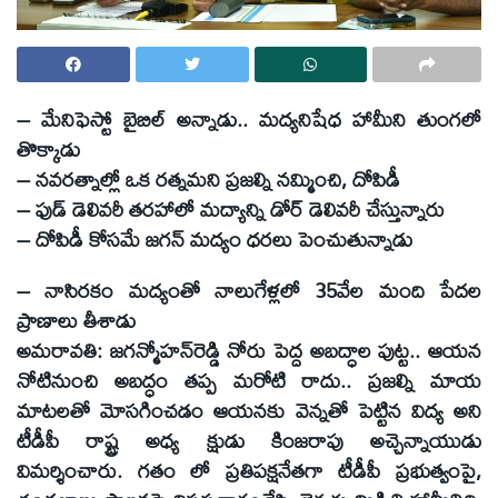
– మేనిఫెస్టో బైబిల్‌ అన్నాడు.. మద్యనిషేధ హామీని తుంగలో
తొక్కాడు
– నవరత్నాల్లో ఒక రత్నమని ప్రజల్ని నమ్మించి, దోపిడీ
– ఫుడ్‌ డెలివరీ తరహాలో మద్యాన్ని డోర్‌ డెలివరీ చేస్తున్నారు
– దోపిడీ కోసమే జగన్‌ మద్యం ధరలు పెంచుతున్నాడు
– నాసిరకం మద్యంతో నాలుగేళ్లలో 35వేల మంది పేదల
ప్రాణాలు తీశాడు
అమరావతి: జగన్మోహన్‌రెడ్డి నోరు పెద్ద అబద్ధాల పుట్ట.. ఆయన
నోటినుంచి అబద్ధం తప్ప మరోటి రాదు.. ప్రజల్ని మాయ
మాటలతో మోసగించడం ఆయనకు వెన్నతో పెట్టిన విద్య అని
టీడీపీ రాష్ట్ర అధ్య క్షుడు కింజరాపు అచ్చెన్నాయుడు
విమర్శించారు. గతం లో ప్రతిపక్షనేతగా టీడీపీ ప్రభుత్వంపై,