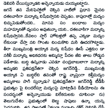
డెలివరీ చేయిస్తున్నాడని అచ్చెన్నాయడు దుయ్యబట్టారు.
జగన్‌ తన మేనిఫెస్టోలో చెప్పిన వాటిలో ప్రధాన మైనది
దశలవారీగా మద్యాన్ని నిషేధిస్తానని చెప్పడం. కాపురాల్లో మద్యం
చిచ్చుపెడుతోందని.. మానవ సం బంధాలు మద్యం
మహమ్మారితో ధ్వంసం అవుతున్నా యని.. దశలవారీగా మద్యాన్ని
నిషేధిస్తానని..కేవలం స్టార్‌ హోటళ్లలో తప్ప ఎక్కడా మద్యం
లేకుండా చేస్తా నని గొంతు చించుకొని మరీ ఊదరగొట్టాడు.
తీరా ముఖ్యమంత్రి అయ్యాక మద్య నిషేధం ఊసే ఎత్తకుం డా
నకిలీ మద్యాన్ని అధికధరకు అమ్మిస్తూ పేదల జీవి తాలు రోడ్డున
పడేశాడు. బుద్ధి ఉన్నవాడు ఎవడూ చంద్రబాబులాగా మద్యాన్ని
అమ్మడని ప్రతిపక్షనేతగా చెప్పిన జగన్‌రెడ్డి.. ముఖ్యమంత్రి
అయ్యాక ఏ బుద్ధిలేని తనంతో రాష్ట్ర వ్యాప్తంగా కల్తీమద్యం
అమ్మకాలు సాగి స్తున్నాడు? (ప్రతిపక్షనేతగా జగన్‌రెడ్డి టీడీపీ
ప్రభుత్వం పై నిందలేస్తూ మద్యంపై మాట్లాడిన వీడియోలను ఈ
సందర్భంలో అచ్చెన్నాయుడు విలేకరులకు చూపించా రు)
తెలుగుదేశం ప్రభుత్వంలో బెల్టు షాపులు ఉన్నా యన్న
పెద్దమనిషి.. తన పాలనలో ఏకంగా మద్యాన్ని డోర్‌ డెలివరీ చేసే