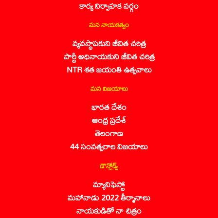
కార్య నిర్వాహక వర్గం
మన నాయకత్వం
వ్యవస్థాపకుని జీవిత చరిత్ర
పార్టీ అధినాయకుని జీవిత చరిత్ర
NTR శత జయంతి ఉత్సవాలు
మన విజయాలు
భారత దేశం
ఆంధ్ర ప్రదేశ్
తెలంగాణ
44 సంవత్సరాల విజయాలు
డౌన్లోడ్స్
మ్యానిఫెస్టో
మహానాడు 2022 తీర్మానాలు
నాయకుడితో నా చిత్రం