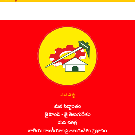
మన పార్టీ
మన సిద్ధాంతం
జై హింద్ - జై తెలుగుదేశం
మన చరిత్ర
జాతీయ రాజకీయాలపై తెలుగుదేశం ప్రభావం