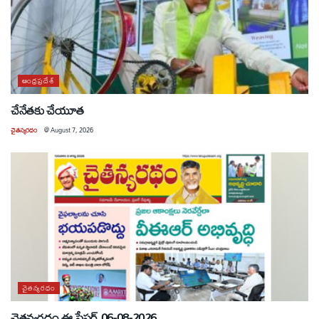
ఆంధ్రప్రదేశ్
చేనేతకు చేయూత
చైతన్యరధం
@
August 7, 2026
చైతన్యరధం
చైతన్యరధం ఈ పేపర్ 06-08-2026