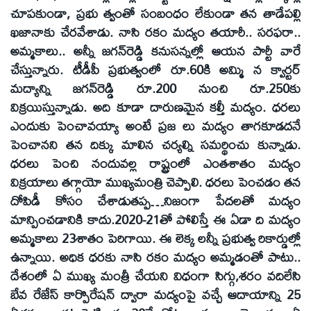
చూపకుండా, ప్రభు త్వంతో సంబంధం లేకుండా తన తాడేపల్లి
ఖజానాకు చేరవేశాడు. నాసి రకం మద్యం తయారీ.. సరఫరా..
అమ్మకాలు.. అన్నీ జగన్‌రెడ్డి కనుసన్నల్లో ఆయన పార్టీ వారే
చేస్తున్నారు. టీడీపీ ప్రభుత్వంలో రూ.60కి అమ్మి న క్వార్టర్‌
మద్యాన్ని జగన్‌రెడ్డి రూ.200 నుంచి రూ.250కు
విక్రయిస్తున్నాడు. అది కూడా దారుణమైన కల్తీ మద్యం. ధరలు
ఎందుకు పెంచావయ్యా అంటే ప్రజ లు మద్యం తాగకూడదనే
పెంచానని తన దిక్కు మాలిన చర్యల్ని సమర్థించు కున్నాడు.
ధరలు పెంచి నందువల్ల రాష్ట్రంలో ఎంతశాతం మద్యం
విక్రయాలు తగ్గాయో ముఖ్యమంత్రి చెప్పాలి. ధరలు పెంచడం తన
దోపిడీ కోసం చేశాడుతప్ప…నిజంగా పేదలతో మద్యం
మాన్పించడానికి కాదు.2020-21తో పోలిస్తే ఈ ఏడా ది మద్యం
అమ్మకాలు 23శాతం పెరిగాయి. ఈ లెక్క లన్నీ ప్రభుత్వ రికార్డుల్లో
ఉన్నాయి. అధిక ధరకు నాసి రకం మద్యం అమ్మడంతో పాటు..
దేశంలో ఏ ముఖ్య మంత్రీ చేయని విధంగా సిగ్గు,శరం వదిలేసి
బేవ రేజేస్‌ కార్పొరేషన్‌ ద్వారా మద్యంపై వచ్చే ఆదాయాన్ని 25