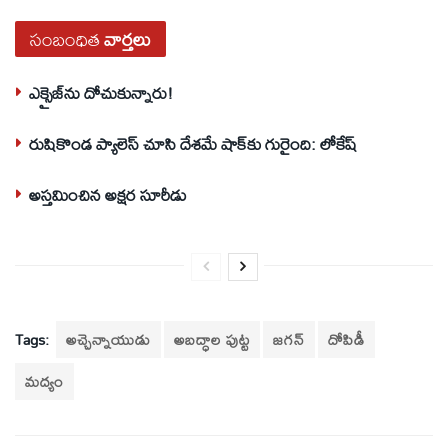
సంబంధిత
వార్తలు
ఎక్సైజ్‌ను దోచుకున్నారు!
రుషికొండ ప్యాలెస్‌ చూసి దేశమే షాక్‌కు గురైంది: లోకేష్‌
అస్తమించిన అక్షర సూరీడు
Tags:
అచ్చెన్నాయుడు
అబద్ధాల పుట్ట
జగన్‌
దోపిడీ
మద్యం