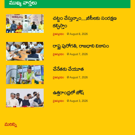
ముఖ్య వార్తలు
చట్టం చేస్తున్నాం…బీసీలకు సంరక్షణ
కల్పిస్తాం
చైతన్యరధం
@
August 8, 2026
రాష్ట్ర పురోగతి, రాజధాని వికాసం
చైతన్యరధం
@
August 7, 2026
చేనేతకు చేయూత
చైతన్యరధం
@
August 7, 2026
ఉత్తరాంధ్రలో జోష్
చైతన్యరధం
@
August 3, 2026
మరిన్ని