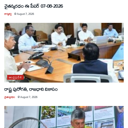
చైతన్యరధం ఈ పేపర్ 07-08-2026
కార్యకర్త
@
August 7, 2026
ఆంధ్రప్రదేశ్
రాష్ట్ర పురోగతి, రాజధాని వికాసం
చైతన్యరధం
@
August 7, 2026