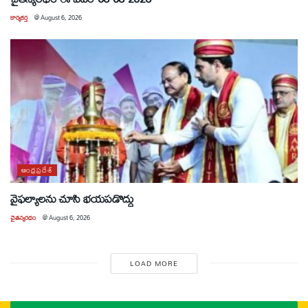
కార్యకర్త
@
August 6, 2026
ఆంధ్రప్రదేశ్
వైఫల్యాలను చూసి భయపడొద్దు
చైతన్యరధం
@
August 6, 2026
LOAD MORE