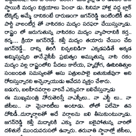
స్థాయికి మద్యం విక్రయాలు పెంచా డు. సినిమా హాళ్ల వద్ద బ్లాక్‌
టిక్కెట్స్‌ అమ్మే దానికంటే దారుణంగా జగన్‌రెడ్డి ఇంటింటికీ తన
పార్టీ వాలంటీర్ల తో నాసిరకం మద్యం సరఫరా చేయిస్తున్నాడు.
రాష్ట్రం లో జరుగుతున్న నాసిరకం మద్యం వ్యాపారానికి కర్త..
కర్మ… క్రియా జగన్‌రెడ్డే. కల్తీ మద్యం తయారు చేయిం చేది
జగన్‌రెడ్డే.. దాన్ని తిరిగి విచ్చలవిడిగా ఎక్కడపడితే అక్కడ
అమ్మిస్తున్నది తానే.వైసీపీ ప్రభుత్వం అమ్ముతున్న నాసి రకం
మద్యం వల్ల రాష్ట్రంలోని పేదలు కాలేయ, హృద్రోగ, ఊపిరితిత్తుల
సంబంధిత సమస్యలతో ఆసు పత్రులపాలై బతుకుజీవుగా అని
రోదిస్తున్నారని అచ్చెన్నాయుడు ఆవేదన వ్యక్తం చేశారు.
బడుగు, బలహీనవర్గాల వారినే ఎక్కువగా బలిచేస్తున్నాడు
ఈ ముఖ్యమంత్రి నోరుతెరిస్తే నాఎస్సీలు.. నా ఎస్టీ లు.. నా
బీసీలు.. నా మైనారిటీలు అంటాడు. లోలో పలేమో తన
దోపిడీ..దుర్మార్గాలతో అదే వర్గాలను బలి తీసుకుంటున్నాడు.
జగన్‌రెడ్డి కల్తీ మద్యానికి ఎక్కు వగా బలైపోతున్న వారిలో
దళితులే ముందువరుసలో ఉన్నారు. తరువాతి స్థానాల్లో బీసీలు,