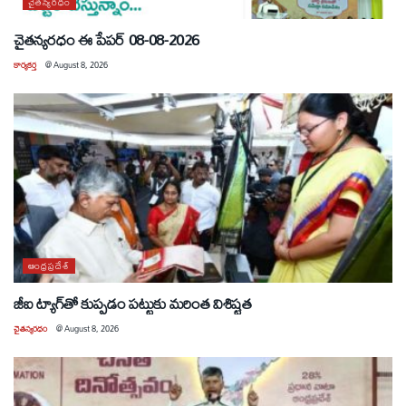
చైతన్యరధం
చైతన్యరధం ఈ పేపర్ 08-08-2026
కార్యకర్త
@
August 8, 2026
ఆంధ్రప్రదేశ్
జీఐ ట్యాగ్‌తో కుప్పడం పట్టుకు మరింత విశిష్టత
చైతన్యరధం
@
August 8, 2026