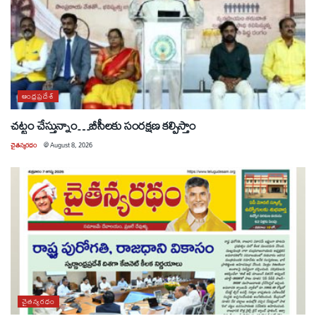
ఆంధ్రప్రదేశ్
చట్టం చేస్తున్నాం…బీసీలకు సంరక్షణ కల్పిస్తాం
చైతన్యరధం
@
August 8, 2026
చైతన్యరధం