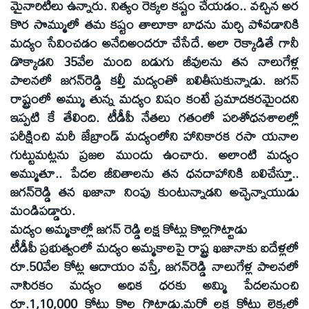
మైనారిటీలు ఉన్నారు. నిత్యం రెక్కల కష్టం చేయడం.. వచ్చిన అర
కొర సొమ్ములో తమ కష్టం తాలూకా బాధను మర్చి పోవడానికి
మద్యం సేవించడం అనేదిఅందరూ చేసేదే. అలా రెక్కాడితే గానీ
డొక్కాడని 35వేల మంది బడుగు జీవులను తన నాలుగేళ్ల
పాలనలో జగన్‌రెడ్డి కల్తీ మద్యంతో బలితీసుకున్నాడు. జగన్‌
రాష్ట్రంలో అమ్ము తున్న మద్యం విషం కంటే ప్రమాదకరమైందని
ఇప్పటి కే తేలింది. టీడీపీ నేతలు గతంలో పరిశోధనశాలల్లో
పరీక్షించి మరీ జేబ్రాండ్‌ మద్యంలోని హానికారక రసా యనాల
గుట్టుమట్లను ప్రజల ముందు ఉంచారు. అలాంటి మద్యం
అమ్ముతూ.. పేదల జీవితాలను తన ధనదాహానికి బలిచేస్తూ..
జగన్‌రెడ్డి తన ఖజానా నింపు కుంటున్నాడని అచ్చెన్నాయుడు
మండిపడ్డారు.
మద్యం అమ్మకాల్లో జగన్‌ రెడ్డి లక్ష కోట్లు కొల్లగొట్టాడు
టీడీపీ ప్రభుత్వంలో మద్యం అమ్మకాలపై రాష్ట్ర ఖజానాకు ఐదేళ్లలో
రూ.50వేల కోట్ల ఆదాయం వస్తే, జగన్‌రెడ్డి నాలుగేళ్ల పాలనలో
నాసిరకం మద్యం అధిక ధరకు అమ్మి పేదలనుంచి
రూ.1,10,000 కోట్లు కొల్ల గొట్టాడు.మరో లక్ష కోట్లు లెక్కల్లో