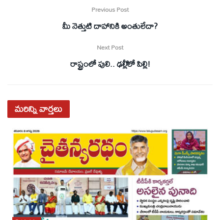
Previous Post
మీ నెత్తుటి దాహానికి అంతులేదా?
Next Post
రాష్ట్రంలో పులి.. ఢల్లీిలో పిల్లి!
మరిన్ని
వార్తలు