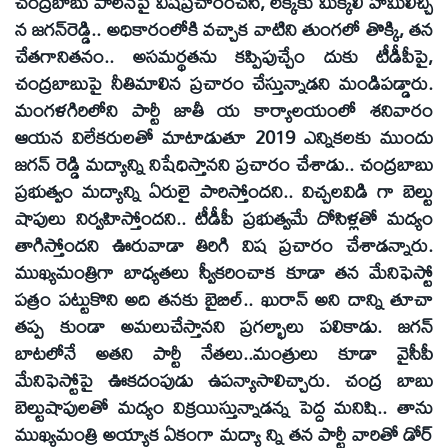
చంద్రబాబు పాలనపై విషప్రచారంచేసి, లెక్కకు మిక్కిలి హామీలిచ్చి
న జగన్‌రెడ్డి.. అధికారంలోకి వచ్చాక వాటిని తుంగలో తొక్కి, తన
చేతగానితనం.. అసమర్థతను కప్పిపుచ్చేం దుకు టీడీపీపై,
చంద్రబాబుపై నీతిమాలిన ప్రచారం చేస్తున్నాడని మండిపడ్డారు.
మంగళగిరిలోని పార్టీ జాతీ య కార్యాలయంలో శనివారం
ఆయన విలేకరులతో మాటాడుతూ 2019 ఎన్నికలకు ముందు
జగన్‌ రెడ్డి మద్యాన్ని నిషేధిస్తానని ప్రచారం చేశాడు.. చంద్రబాబు
ప్రభుత్వం మద్యాన్ని ఏరులై పారిస్తోందని.. విచ్చలవిడి గా బెల్టు
షాపులు నిర్వహిస్తోందని.. టీడీపీ ప్రభుత్వమే దోసిళ్లతో మద్యం
తాగిస్తోందని ఊరువాడా తిరిగి విష ప్రచారం చేశాడన్నారు.
ముఖ్యమంత్రిగా బాధ్యతలు స్వీకరించాక కూడా తన మేనిఫెస్టో
పత్రం పట్టుకొని అది తనకు బైబిల్‌.. ఖురాన్‌ అని దాన్ని తూచా
తప్ప కుండా అమలుచేస్తానని ప్రగల్భాలు పలికాడు. జగన్‌
బాటలోనే అతని పార్టీ నేతలు..మంత్రులు కూడా వైసీపీ
మేనిఫెస్టోపై ఊకదంపుడు ఉపన్యాసాలిచ్చారు. చంద్ర బాబు
బెల్టుషాపులతో మద్యం విక్రయిస్తున్నాడన్న పెద్ద మనిషి.. తాను
ముఖ్యమంత్రి అయ్యాక ఏకంగా మద్యా న్ని తన పార్టీ వారితో డోర్‌