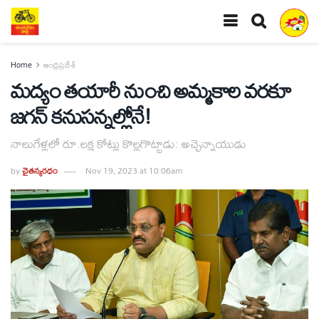
Home
ఆంధ్రప్రదేశ్
మద్యం తయారీ నుంచి అమ్మకాల వరకూ
జగన్‌ కనుసన్నల్లోనే!
నాలుగేళ్లలో రూ.లక్ష కోట్లు కొల్లగొట్టాడు: అచ్చెన్నాయుడు
by
చైతన్యరధం
Nov 19, 2023 at 10:06am