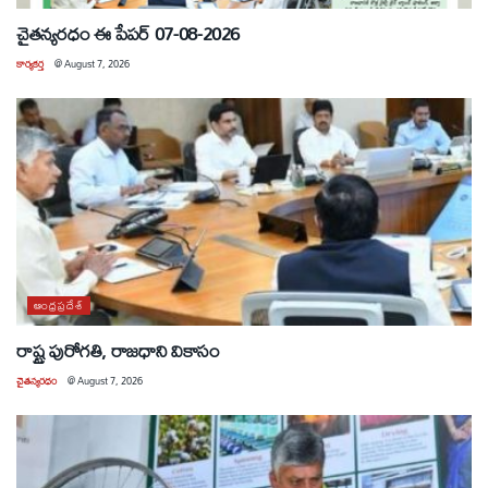
చైతన్యరధం ఈ పేపర్ 07-08-2026
కార్యకర్త
@
August 7, 2026
ఆంధ్రప్రదేశ్
రాష్ట్ర పురోగతి, రాజధాని వికాసం
చైతన్యరధం
@
August 7, 2026