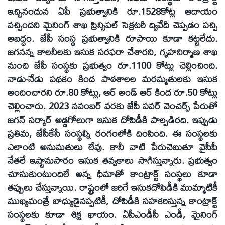
ఇచ్చినందున ఏపీ ప్రభుత్వానికి రూ.1528కోట్ల ఆదాయం
వచ్చిందని మైనింగ్‌ శాఖ ప్రిన్సిపల్‌ సెక్రటరీ ద్వివేదీ చెప్పడం పచ్చి
అబద్ధం. జేపీ సంస్థ ప్రభుత్వానికి రూపాయి కూడా కట్టలేదు.
జగనన్న కాలనీలకు ఇసుక సరఫరా చేశారని, గృహనిర్మాణ శాఖ
నుంచి జేపీ సంస్థకు ప్రభుత్వం రూ.1100 కోట్లు చెల్లించింది.
నాడు-నేడు పథకం కింద పాఠశాలల మరమ్మతులకు ఇసుక
అందించారని రూ.80 కోట్లు, ఆర్‌ అండ్‌ ఆర్‌ కింద రూ.50 కోట్లు
చెల్లించారు. 2023 నవంబర్‌ వరకు జేపీ పవర్‌ వెంచర్స్‌ పేరుతో
జగన్‌ సర్కార్‌ అడ్డగోలుగా ఇసుక దోపిడీకి పాల్పడిరది. ఇప్పుడు
ప్రతిమ, జేసీకేసీ సంస్థల్ని రంగంలోకి దింపింది. ఈ సంస్థలకు
ఎలాంటి అనుమతులు లేవు. కానీ వాటి పేరుచెబుతూ వైసీపీ
నేతలే ఇష్టానుసారం ఇసుక తవ్వకాలు సాగిస్తున్నారు. ప్రభుత్వం
చూసుకుంటుందిలే అన్న ధీమాతో కాంట్రాక్ట్‌ సంస్థలు కూడా
తప్పులు చేస్తున్నాయి. రాష్ట్రంలో జరిగే ఇసుకదోపిడీకి ముమ్మాటికీ
ముఖ్యమంత్రే బాధ్యుడైనప్పటికీ, దోపిడీకి సహకరిస్తున్న కాంట్రాక్ట్‌
సంస్థలకు కూడా శిక్ష ఖాయం. ఏపీఎండీసీ ఎండీ, మైనింగ్‌