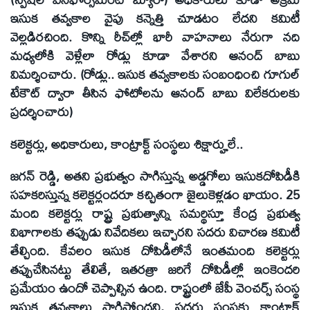
ఇసుక తవ్వకాల వైపు కన్నెత్తి చూడటం లేదని కమిటీ
వెల్లడిరచింది. కొన్ని రీచ్‌ల్లో భారీ వాహనాలు నేరుగా నది
మధ్యలోకి వెళ్లేలా రోడ్లు కూడా వేశారని ఆనంద్‌ బాబు
విమర్శించారు. (రోడ్లు.. ఇసుక తవ్వకాలకు సంబంధించి గూగుల్‌
టేకౌట్‌ ద్వారా తీసిన ఫోటోలను ఆనంద్‌ బాబు విలేకరులకు
ప్రదర్శించారు)
కలెక్టర్లు, అధికారులు, కాంట్రాక్ట్‌ సంస్థలు శిక్షార్హులే..
జగన్‌ రెడ్డి, అతని ప్రభుత్వం సాగిస్తున్న అడ్డగోలు ఇసుకదోపిడీకి
సహకరిస్తున్న కలెక్టర్లందరూ కచ్చితంగా జైలుకెళ్లడం ఖాయం. 25
మంది కలెక్టర్లు రాష్ట్ర ప్రభుత్వాన్ని సమర్థిస్తూ కేంద్ర ప్రభుత్వ
విభాగాలకు తప్పుడు నివేదికలు ఇచ్చారని సదరు విచారణ కమిటీ
తేల్చింది. కేవలం ఇసుక దోపిడీలోనే ఇంతమంది కలెక్టర్లు
తప్పుచేసినట్టు తేలితే, ఇతరత్రా జరిగే దోపిడీల్లో ఇంకెందరి
ప్రమేయం ఉందో చెప్పాల్సిన ఉంది. రాష్ట్రంలో జేపీ వెంచర్స్‌ సంస్థ
ఇసుక తవ్వకాలు సాగిస్తోందని, సదరు సంస్థకు కాంట్రాక్ట్‌