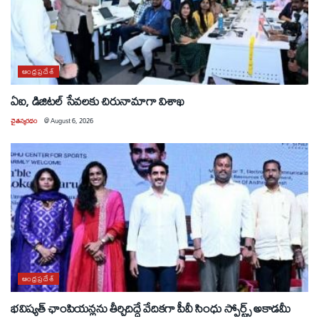
ఆంధ్రప్రదేశ్
ఏఐ, డిజిటల్ సేవలకు చిరునామాగా విశాఖ
చైతన్యరధం
@
August 6, 2026
ఆంధ్రప్రదేశ్
భవిష్యత్ ఛాంపియన్లను తీర్చిదిద్దే వేదికగా పీవీ సింధు స్పోర్ట్స్ అకాడమీ