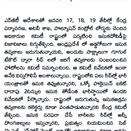
ఎన్‌జీటీ ఆదేశాలతో జనవరి 17, 18, 19 తేదీల్లో కేంద్ర
పర్యావరణ, అటవీ శాఖ, పొల్యూషన్‌ కంట్రోల్‌ బోర్డుకు చెందిన
అధికారుల కమిటీ రాష్ట్రంలో పర్యటించి ఇసుకదోపిడీపై
నిజానిజాలు నిగ్గుతేల్చింది. ఆంధ్రప్రదేశ్‌ లో అడ్డగోలుగా ఇసుక
తవ్వకాలు జరుగుతున్నాయని, అందుకు సాక్ష్యాలుగా గూగుల్‌
టేకౌట్‌ ద్వారా రీచ్‌ లలో జరిగే తవ్వకాలకు సంబంధించిన
ఫోటోలను కమిటీ సమర్పించింది. ఆ కమిటీ నివేదికలో ఇంకా
అనేక విస్తుగొలిపే అంశాలున్నాయి. రాష్ట్రంలోని పలు రీచ్‌ల్లో భారీ
యంత్రాలతో ఇసుక తవ్వుతున్నారని, ఒక్కో పొక్లెయిన్‌ బకెట్‌
దాదాపు 2టన్నుల ఇసుక తోడేంత భారీస్థాయిలో ఉందని
నివేదికలో పేర్కొన్నారు. రాష్ట్రంలో జరుగుతున్న ఇసుకఅక్రమ
తవ్వకాలకు కలెక్టర్లు కూడా వంతపాడుతున్నారని కేంద్ర కమిటీ
తేల్చింది. ఇసుక సరఫరా చేసే లారీలకు రీచ్‌ల్లో అన్నీ
దొంగబిల్లులు ఇస్తున్నారని, ప్రభుత్వం నియమించిన సెబ్‌
(స్పెషల్‌ ఎన్‌ఫోర్స్‌మెంట్‌ బ్యూరో) అధికారులు కూడా అక్రమ