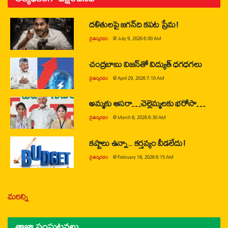
దళితులపై జగన్‌ది కపట ప్రేమ!
చైతన్యరధం
@
July 9, 2026 6:00 AM
చంద్రబాబు విజన్‌తో విద్యుత్ ధగధగలు
చైతన్యరధం
@
April 29, 2026 7:10 AM
అమ్మకు ఆసరా…చెల్లెమ్మలకు భరోసా…
చైతన్యరధం
@
March 8, 2026 6:30 AM
కష్టాలు ఉన్నా.. కర్తవ్యం వీడలేదు!
చైతన్యరధం
@
February 18, 2026 6:15 AM
మరిన్ని
తాజా సంఘటనలు