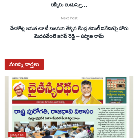
కన్నీరు తుడుస్తూ…
Next Post
వేలకోట్ల ఇసుక లూటీ నిజమని తేల్చిన కేంద్ర కమిటీ నివేదికపై నోరు
మెదపవేంటి జగన్ రెడ్డి – పట్టాభి రామ్
మరిన్ని
వార్తలు
చైతన్యరధం