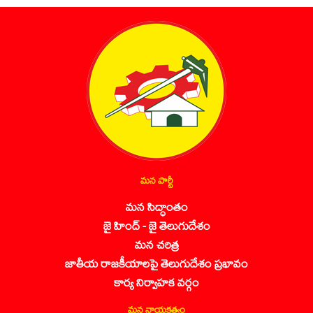
మన పార్టీ
మన సిద్ధాంతం
జై హింద్ - జై తెలుగుదేశం
మన చరిత్ర
జాతీయ రాజకీయాలపై తెలుగుదేశం ప్రభావం
కార్య నిర్వాహక వర్గం
మన నాయకత్వం