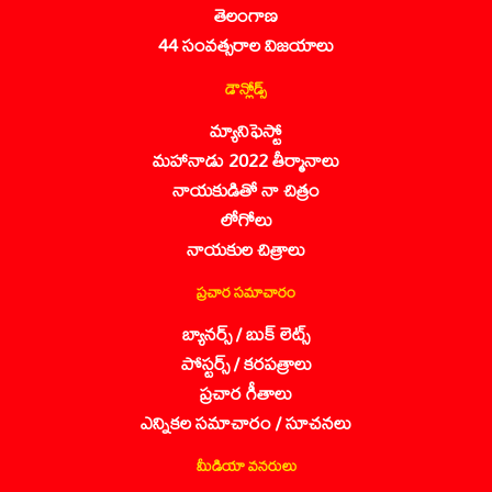
తెలంగాణ
44 సంవత్సరాల విజయాలు
డౌన్లోడ్స్
మ్యానిఫెస్టో
మహానాడు 2022 తీర్మానాలు
నాయకుడితో నా చిత్రం
లోగోలు
నాయకుల చిత్రాలు
ప్రచార సమాచారం
బ్యానర్స్ / బుక్ లెట్స్
పోస్టర్స్ / కరపత్రాలు
ప్రచార గీతాలు
ఎన్నికల సమాచారం / సూచనలు
మీడియా వనరులు