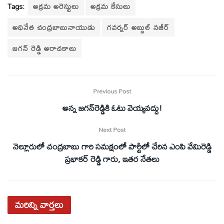
Tags:
అక్రమ అరెస్టులు
అక్రమ కేసులు
అధినేత చంద్రబాబునాయుడు
గవర్నర్ అబ్దుల్ నజీర్
జగన్ రెడ్డి అరాచకాలు
Previous Post
అన్న జగన్‌రెడ్డికి ఓటు వెయ్యవద్దు!
Next Post
నెల్లూరులో చంద్రబాబు గారి సమక్షంలో పార్టీలో చేరిన ఎంపి వేమిరెడ్డి
ప్రభాకర్ రెడ్డి గారు, ఇతర నేతలు
మరిన్ని
వార్తలు