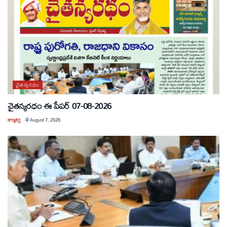
చైతన్యరధం
చైతన్యరధం ఈ పేపర్ 07-08-2026
కార్యకర్త
@
August 7, 2026