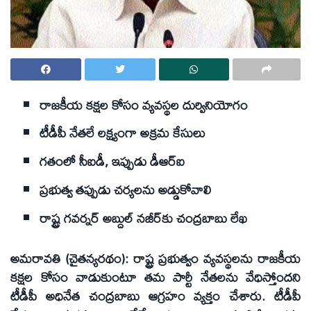
రాజకీయ కక్షల కోసం వ్యవస్థల దుర్వినియోగం
టీడీపీ నేతలే లక్ష్యంగా అక్రమ కేసులు
గతంలో సీఐడీ, ఇప్పుడు డీఆర్‌ఐ
ప్రభుత్వ తప్పుడు చర్యలను అడ్డుకోవాలి
రాష్ట్ర గవర్నర్‌ అబ్దుల్‌ నజీర్‌కు చంద్రబాబు లేఖ
అమరావతి (చైతన్యరథం): రాష్ట్ర ప్రభుత్వం వ్యవస్థలను రాజకీయ
కక్షల కోసం వాడుకుంటూ తమ పార్టీ నేతలను వేధిస్తోందని
టీడీపీ అధినేత చంద్రబాబు ఆగ్రహం వ్యక్తం చేశారు. టీడీపీ