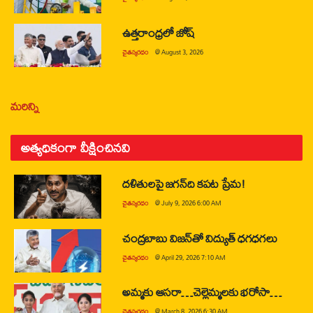
ఉత్తరాంధ్రలో జోష్
చైతన్యరధం
@
August 3, 2026
మరిన్ని
అత్యధికంగా వీక్షించినవి
దళితులపై జగన్‌ది కపట ప్రేమ!
చైతన్యరధం
@
July 9, 2026 6:00 AM
చంద్రబాబు విజన్‌తో విద్యుత్ ధగధగలు
చైతన్యరధం
@
April 29, 2026 7:10 AM
అమ్మకు ఆసరా…చెల్లెమ్మలకు భరోసా…
చైతన్యరధం
@
March 8, 2026 6:30 AM