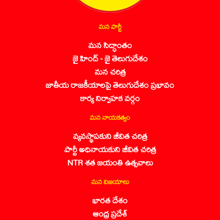
మన పార్టీ
మన సిద్ధాంతం
జై హింద్ - జై తెలుగుదేశం
మన చరిత్ర
జాతీయ రాజకీయాలపై తెలుగుదేశం ప్రభావం
కార్య నిర్వాహక వర్గం
మన నాయకత్వం
వ్యవస్థాపకుని జీవిత చరిత్ర
పార్టీ అధినాయకుని జీవిత చరిత్ర
NTR శత జయంతి ఉత్సవాలు
మన విజయాలు
భారత దేశం
ఆంధ్ర ప్రదేశ్