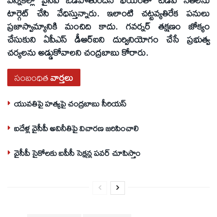
ఎన్నికల్లో వైసీపీ ఓడిపోతుందనే భయంతో టీడీపీ నేతలను
టార్గెట్‌ చేసి వేధిస్తున్నారు. ఇలాంటి చట్టవ్యతిరేక పనులు
ప్రజాస్వామ్యానికి మంచిది కాదు. గవర్నర్‌ తక్షణం జోక్యం
చేసుకుని ఏపీఎస్‌ డీఆర్‌ఐని దుర్వినియోగం చేసే ప్రభుత్వ
చర్యలను అడ్డుకోవాలని చంద్రబాబు కోరారు.
సంబంధిత
వార్తలు
యువతిపై హత్యపై చంద్రబాబు సీరియస్‌
ఐదేళ్ల వైసీపీ అవినీతిపై విచారణ జరిపించాలి
వైసీపీ సైకోలకు ఐపీసీ సెక్షన్ల పవర్‌ చూపిస్తాం