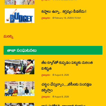
కష్టాలు ఉన్నా.. కర్తవ్యం వీడలేదు!
చైతన్యరధం
@
February 18, 2026 6:15 AM
మరిన్ని
తాజా సంఘటనలు
జీఐ ట్యాగ్‌తో కుప్పడం పట్టుకు మరింత
విశిష్టత
చైతన్యరధం
@
August 8, 2026
చట్టం చేస్తున్నాం…బీసీలకు సంరక్షణ
కల్పిస్తాం
చైతన్యరధం
@
August 8, 2026
రాష్ట్ర పురోగతి, రాజధాని వికాసం