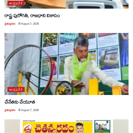
ఆంధ్రప్రదేశ్
రాష్ట్ర పురోగతి, రాజధాని వికాసం
చైతన్యరధం
@
August 7, 2026
ఆంధ్రప్రదేశ్
చేనేతకు చేయూత
చైతన్యరధం
@
August 7, 2026