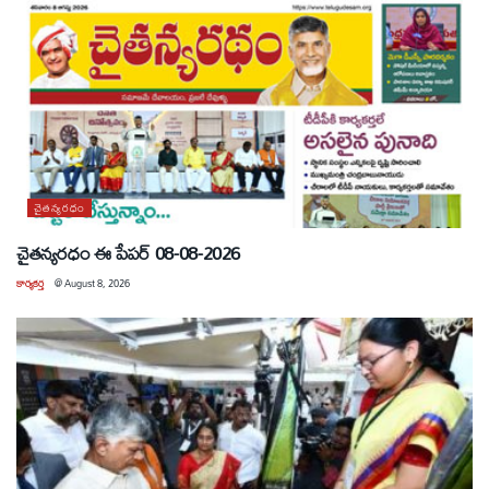
చైతన్యరధం
చైతన్యరధం ఈ పేపర్ 08-08-2026
కార్యకర్త
@
August 8, 2026