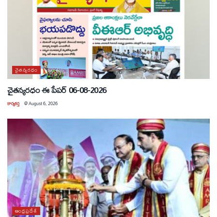
చైతన్యరధం
చైతన్యరధం ఈ పేపర్ 06-08-2026
కార్యకర్త
@
August 6, 2026
ఆంధ్రప్రదేశ్