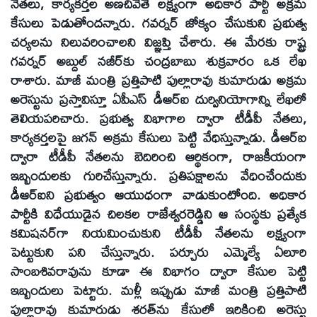
నేతలు, కార్యకర్తల అణచివేతే లక్ష్యంగా అధికార పార్టీ అక్రమ
కేసులు పెడుతోందన్నారు. గవర్నర్‌ జోక్యం చేసుకుని ప్రభుత్వ
చర్యలను నిలువరించాలని విజ్ఞప్తి చేశారు. ఈ మేరకు రాష్ట్ర
గవర్నర్‌ అబ్దుల్‌ నజీర్‌కు చంద్రబాబు శుక్రవారం ఒక లేఖ
రాశారు. మాజీ మంత్రి ప్రత్తిపాటి పుల్లారావు కుమారుడు అక్రమ
అరెస్టును ప్రస్తావిస్తూ ఏపీఎస్‌ డీఆర్‌ఐ దుర్వినియోగాన్ని లేఖలో
తెలియపరిచారు. ప్రభుత్వ విభాగాల ద్వారా టీడీపీ నేతలు,
కార్యకర్తలపై జగన్‌ అక్రమ కేసులు పెట్టి వేధిస్తున్నాడు. డీఆర్‌ఐ
ద్వారా టీడీపీ నేతలను బెదిరించి ఆర్థికంగా, రాజకీయంగా
ఇబ్బందులకు గురిచేస్తున్నారు. ప్రతిపక్షాలను వేధించేందుకు
డీఆర్‌ఐని ప్రభుత్వం ఆయుధంగా వాడుకుంటోంది. అధికార
పార్టీకి విధేయుడైన చిలకల రాజేశ్వరరెడ్డిని ఆ సంస్థకు ప్రత్యేక
కమిషనర్‌గా నియమించుకుని టీడీపీ నేతలను లక్ష్యంగా
పెట్టుకుని పని చేస్తున్నారు. పర్చూరు ఎమ్మెల్యే ఏలూరి
సాంబశివరావును కూడా ఈ విభాగం ద్వారా కేసుల పెట్టి
ఇబ్బందులు పెట్టారు. మళ్లీ ఇప్పుడు మాజీ మంత్రి ప్రత్తిపాటి
పుల్లారావు కుమారుడు శరత్‌ను కేసులో ఇరికించి అరెస్టు