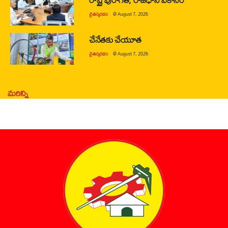
చైతన్యరధం
@
August 7, 2026
చేనేతకు చేయూత
చైతన్యరధం
@
August 7, 2026
మరిన్ని