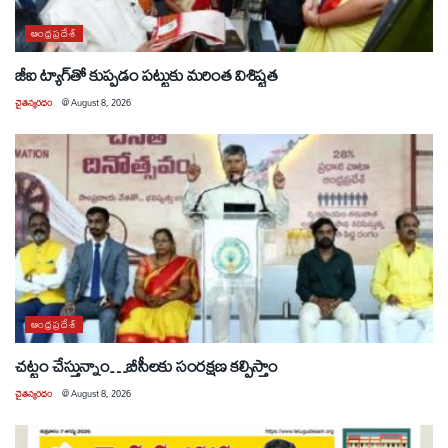
ఆంధ్రప్రదేశ్
జీఐ ట్యాగ్‌తో కుప్పడం పట్టుకు మరింత విశిష్టత
చైతన్యరధం
@
August 8, 2026
ఆంధ్రప్రదేశ్
చట్టం చేస్తున్నాం…బీసీలకు సంరక్షణ కల్పిస్తాం
చైతన్యరధం
@
August 8, 2026