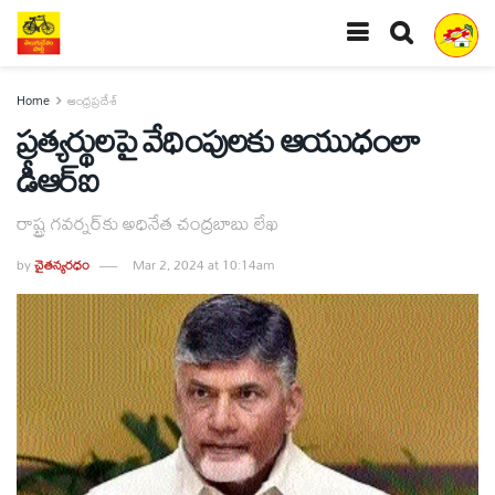
Home
ఆంధ్రప్రదేశ్
ప్రత్యర్థులపై వేధింపులకు ఆయుధంలా
డీఆర్‌ఐ
రాష్ట్ర గవర్నర్‌కు అధినేత చంద్రబాబు లేఖ
by
చైతన్యరధం
Mar 2, 2024 at 10:14am