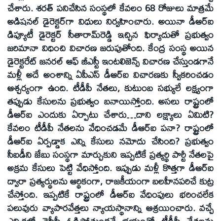
చేశారు. శరత్‌ పనిచేసిన సంస్థలో కేవలం 68 రోజులు మాత్రమే
అడిషనల్‌ డైరెక్టర్‌గా విధులు నిర్వహించారు. అయినా డీఆర్‌ఐ
డిప్యూటీ డైరెక్టర్‌ సీతారామ్‌రెడ్డి ఇచ్చిన ఫిర్యాదుతో ప్రభుత్వం
జరిమానా విధించి విచారణ జరుపుతోంది. కేంద్ర సంస్థ అయిన
డైరెక్టరేట్‌ జనరల్‌ ఆఫ్‌ జీఎస్టీ ఇంటలిజెన్స్‌ విచారణ చేస్తుండగానే
మళ్లీ అదే అంశాన్ని ఏపీఎస్‌ డీఆర్‌ఐ విచారణకు స్వీకరించడం
ఆశ్చర్యంగా ఉంది. టీడీపీ నేతలు, కుటుంబ సభ్యులే లక్ష్యంగా
తప్పుడు కేసులను ప్రభుత్వం బనాయిస్తోంది. అసలు రాష్ట్రంలో
డీఆర్‌ఐ ఎందుకు ఏర్పాటు చేశారు…దాని లక్ష్యాలు ఏమిటి?
కేవలం టీడీపీ నేతలను వేధించడమే డీఆర్‌ఐ పనా? రాష్ట్రంలో
డీఆర్‌ఐ ఏర్పడ్డాక ఎన్ని కేసులు నమోదు చేసింది? ప్రభుత్వం
సీఐడీని జేబు సంస్థగా మార్చుకుని ఇప్పటికే ప్రత్యర్థి పార్టీ నేతలపై
అక్రమ కేసులు పెట్టి వేధిస్తోంది. ఇప్పుడు మళ్లీ కొత్తగా డీఆర్‌ఐ
ద్వారా ప్రత్యర్థులను ఆర్థికంగా, రాజకీయంగా బలహీనపరిచే కుట్ర
చేస్తోంది. ఇప్పటికే రాష్ట్రంలో డీఆర్‌ఐ వేధింపులు భరించలేక
పలువురు వ్యాపారవేత్తలు న్యాయస్థానాన్ని ఆశ్రయించారు. వచ్చే