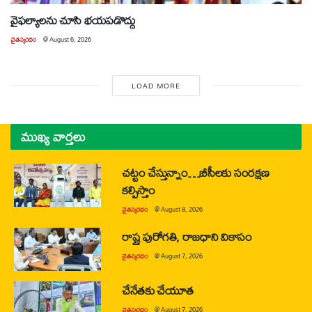
వైఫల్యాలను చూసి భయపడొద్దు
చైతన్యరధం
@
August 6, 2026
LOAD MORE
ముఖ్య వార్తలు
చట్టం చేస్తున్నాం…బీసీలకు సంరక్షణ
కల్పిస్తాం
చైతన్యరధం
@
August 8, 2026
రాష్ట్ర పురోగతి, రాజధాని వికాసం
చైతన్యరధం
@
August 7, 2026
చేనేతకు చేయూత
చైతన్యరధం
@
August 7, 2026