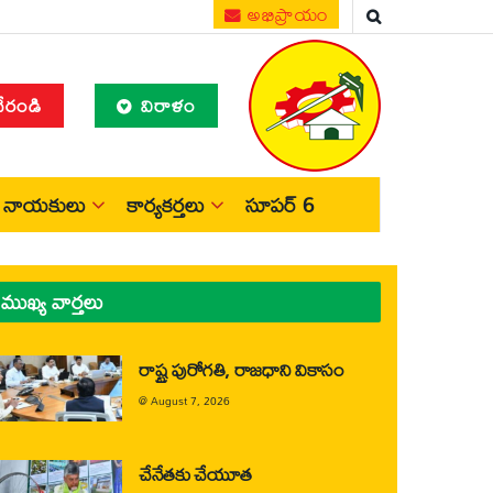
అభిప్రాయం
చేరండి
విరాళం
నాయకులు
కార్యకర్తలు
సూపర్ 6
ముఖ్య వార్తలు
రాష్ట్ర పురోగతి, రాజధాని వికాసం
@
August 7, 2026
చేనేతకు చేయూత