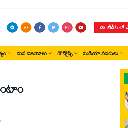
టీడీపీ లో 
్వం
మన విజయాలు
డౌన్లోడ్స్
మీడియా వనరులు
 ఉంటాం
ణ