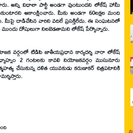
శారు. అన్ని విధాలా పార్టీ అండగా వుంటుందని లోకేష్‌ హామీ
కోలుకుంటారని ఆకాంక్షించారు. మీకు అండగా 60లక్షల మంది
రు. మీపై దాడిచేసిన వారిని వదిలే ప్రసక్తిలేదు. ఈ సంఘటనలో
ముందు దోషులుగా నిలబెడతామని లోకేష్‌ పేర్కొన్నారు.
ోజక వర్గంలో టిడిపి జాతీయప్రధాన కార్యదర్శి నారా లోకేష్‌
మధ్యాహ్నం 2 గంటలకు కావలి నియోజకవర్గం ముసునూరు
త్మహత్య చేసుకున్న దళిత యువకుడు కరుణాకర్‌ చిత్రపటానికి
ర్శిస్తారు.
ింది
మర