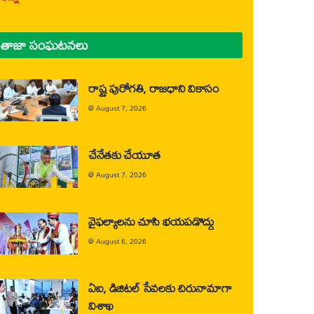
తాజా సంఘటనలు
రాష్ట్ర పురోగతి, రాజధాని వికాసం
@
August 7, 2026
చేనేతకు చేయూత
@
August 7, 2026
వైఫల్యాలను చూసి భయపడొద్దు
@
August 6, 2026
ఏఐ, డిజిటల్ సేవలకు చిరునామాగా
విశాఖ