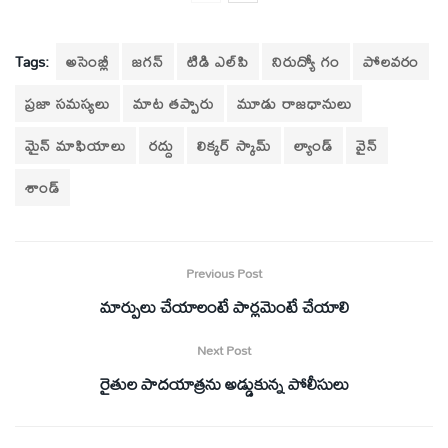
Tags:
అసెంబ్లీ
జగన్‌
టిడి ఎల్‌పి
నిరుద్యో గం
పోలవరం
ప్రజా సమస్యలు
మాట తప్పారు
మూడు రాజధానులు
మైన్‌ మాఫియాలు
రద్దు
లిక్కర్‌ స్కామ్‌
ల్యాండ్‌
వైన్‌
శాండ్‌
Previous Post
మార్పులు చేయాలంటే పార్లమెంటే చేయాలి
Next Post
రైతుల పాదయాత్రను అడ్డుకున్న పోలీసులు