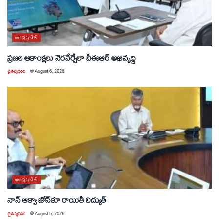
ఆంధ్రప్రదేశ్
ప్రజల ఆకాంక్షలు నెరవేర్చేలా వీఈఆర్ అభివృద్ధి
చైతన్యరధం
@
August 6, 2026
ఆంధ్రప్రదేశ్
నాన్ ఆక్వా జోన్‌కూ రాయితీ విద్యుత్
చైతన్యరధం
@
August 5, 2026