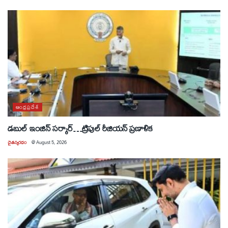
ఆంధ్రప్రదేశ్
డబుల్ ఇంజిన్ సర్కార్…ట్రిపుల్ రీజియన్ ప్రణాళిక
చైతన్యరధం
@
August 5, 2026