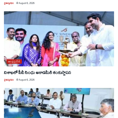
చైతన్యరధం
@
August 6, 2026
ఆంధ్రప్రదేశ్
విశాఖలో పీవీ సింధు అకాడమీకి శంకుస్థాపన
చైతన్యరధం
@
August 6, 2026