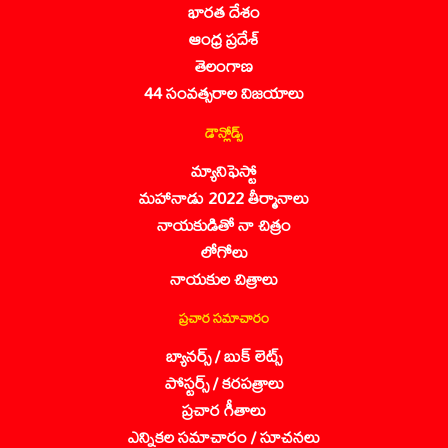
భారత దేశం
ఆంధ్ర ప్రదేశ్
తెలంగాణ
44 సంవత్సరాల విజయాలు
డౌన్లోడ్స్
మ్యానిఫెస్టో
మహానాడు 2022 తీర్మానాలు
నాయకుడితో నా చిత్రం
లోగోలు
నాయకుల చిత్రాలు
ప్రచార సమాచారం
బ్యానర్స్ / బుక్ లెట్స్
పోస్టర్స్ / కరపత్రాలు
ప్రచార గీతాలు
ఎన్నికల సమాచారం / సూచనలు