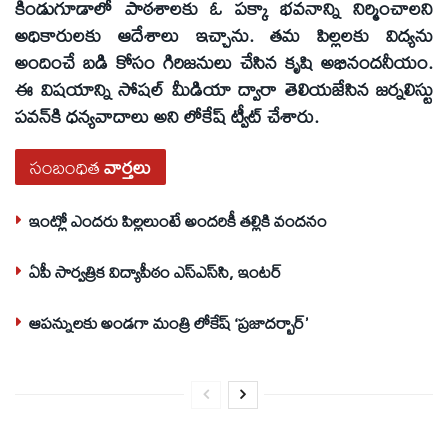
కిండుగూడాలో పాఠశాలకు ఓ పక్కా భవనాన్ని నిర్మించాలని
అధికారులకు ఆదేశాలు ఇచ్చాను. తమ పిల్లలకు విద్యను
అందించే బడి కోసం గిరిజనులు చేసిన కృషి అభినందనీయం.
ఈ విషయాన్ని సోషల్‌ మీడియా ద్వారా తెలియజేసిన జర్నలిస్టు
పవన్‌కి ధన్యవాదాలు అని లోకేష్‌ ట్వీట్‌ చేశారు.
సంబంధిత
వార్తలు
ఇంట్లో ఎందరు పిల్లలుంటే అందరికీ తల్లికి వందనం
ఏపీ సార్వత్రిక విద్యాపీఠం ఎస్‌ఎస్‌సి, ఇంటర్‌
ఆపన్నులకు అండగా మంత్రి లోకేష్‌ ‘ప్రజాదర్బార్‌’