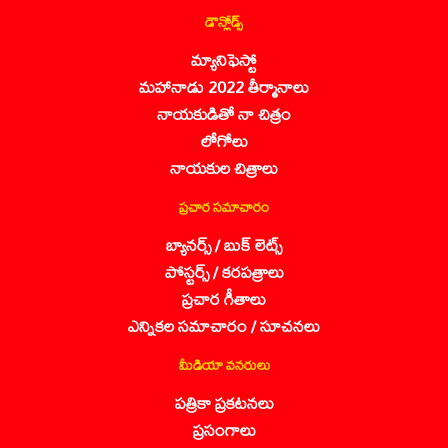
డౌన్లోడ్స్
మ్యానిఫెస్టో
మహానాడు 2022 తీర్మానాలు
నాయకుడితో నా చిత్రం
లోగోలు
నాయకుల చిత్రాలు
ప్రచార సమాచారం
బ్యానర్స్ / బుక్ లెట్స్
పోస్టర్స్ / కరపత్రాలు
ప్రచార గీతాలు
ఎన్నికల సమాచారం / సూచనలు
మీడియా వనరులు
పత్రికా ప్రకటనలు
ప్రసంగాలు