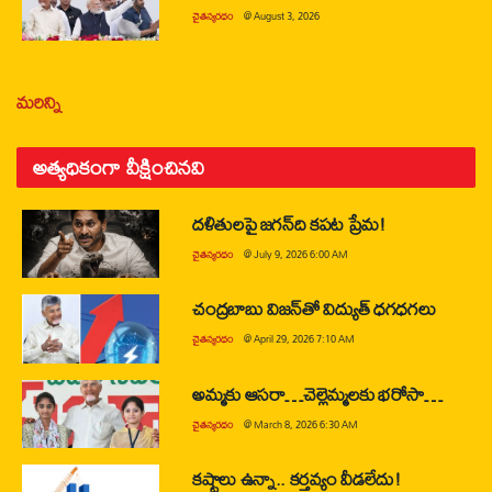
చైతన్యరధం
@
August 3, 2026
మరిన్ని
అత్యధికంగా వీక్షించినవి
దళితులపై జగన్‌ది కపట ప్రేమ!
చైతన్యరధం
@
July 9, 2026 6:00 AM
చంద్రబాబు విజన్‌తో విద్యుత్ ధగధగలు
చైతన్యరధం
@
April 29, 2026 7:10 AM
అమ్మకు ఆసరా…చెల్లెమ్మలకు భరోసా…
చైతన్యరధం
@
March 8, 2026 6:30 AM
కష్టాలు ఉన్నా.. కర్తవ్యం వీడలేదు!