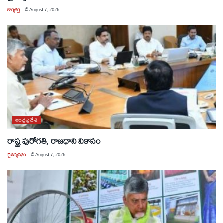
కార్యకర్త
@
August 7, 2026
ఆంధ్రప్రదేశ్
రాష్ట్ర పురోగతి, రాజధాని వికాసం
చైతన్యరధం
@
August 7, 2026