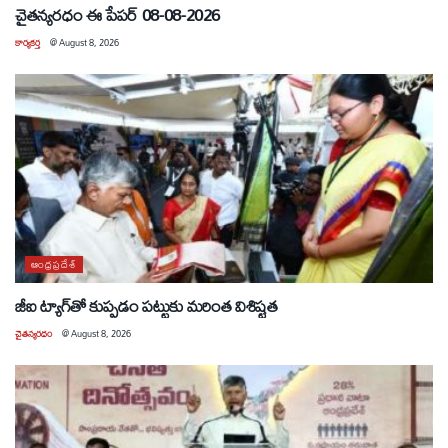
చైతన్యరధం ఈ పేపర్ 08-08-2026
కార్యకర్త
@
August 8, 2026
ఆంధ్రప్రదేశ్
జీఐ ట్యాగ్‌తో కుప్పడం పట్టుకు మరింత విశిష్టత
చైతన్యరధం
@
August 8, 2026