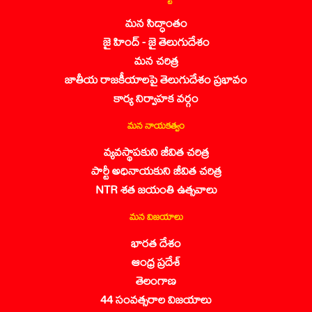
మన సిద్ధాంతం
జై హింద్ - జై తెలుగుదేశం
మన చరిత్ర
జాతీయ రాజకీయాలపై తెలుగుదేశం ప్రభావం
కార్య నిర్వాహక వర్గం
మన నాయకత్వం
వ్యవస్థాపకుని జీవిత చరిత్ర
పార్టీ అధినాయకుని జీవిత చరిత్ర
NTR శత జయంతి ఉత్సవాలు
మన విజయాలు
భారత దేశం
ఆంధ్ర ప్రదేశ్
తెలంగాణ
44 సంవత్సరాల విజయాలు