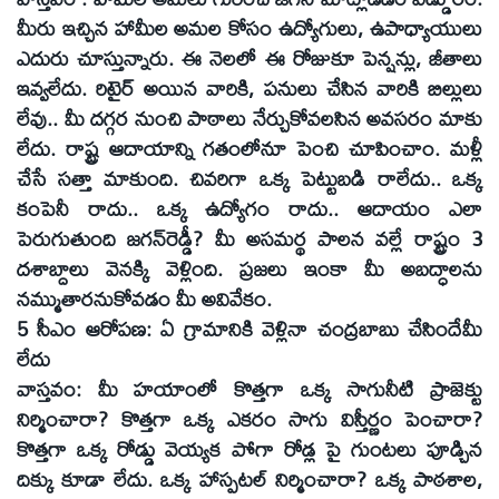
మీరు ఇచ్చిన హామీల అమల కోసం ఉద్యోగులు, ఉపాధ్యాయులు
ఎదురు చూస్తున్నారు. ఈ నెలలో ఈ రోజుకూ పెన్షన్లు, జీతాలు
ఇవ్వలేదు. రిటైర్‌ అయిన వారికి, పనులు చేసిన వారికి బిల్లులు
లేవు.. మీ దగ్గర నుంచి పాఠాలు నేర్చుకోవలసిన అవసరం మాకు
లేదు. రాష్ట్ర ఆదాయాన్ని గతంలోనూ పెంచి చూపించాం. మళ్లీ
చేసే సత్తా మాకుంది. చివరిగా ఒక్క పెట్టుబడి రాలేదు.. ఒక్క
కంపెనీ రాదు.. ఒక్క ఉద్యోగం రాదు.. ఆదాయం ఎలా
పెరుగుతుంది జగన్‌రెడ్డీ? మీ అసమర్థ పాలన వల్లే రాష్ట్రం 3
దశాబ్దాలు వెనక్కి వెళ్లింది. ప్రజలు ఇంకా మీ అబద్ధాలను
నమ్ముతారనుకోవడం మీ అవివేకం.
5 సీఎం ఆరోపణ: ఏ గ్రామానికి వెళ్లినా చంద్రబాబు చేసిందేమీ
లేదు
వాస్తవం: మీ హయాంలో కొత్తగా ఒక్క సాగునీటి ప్రాజెక్టు
నిర్మించారా? కొత్తగా ఒక్క ఎకరం సాగు విస్తీర్ణం పెంచారా?
కొత్తగా ఒక్క రోడ్డు వెయ్యక పోగా రోడ్ల పై గుంటలు పూడ్చిన
దిక్కు కూడా లేదు. ఒక్క హాస్పటల్‌ నిర్మించారా? ఒక్క పాఠశాల,