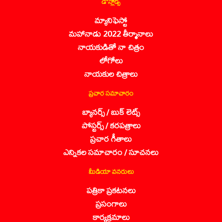
డౌన్లోడ్స్
మ్యానిఫెస్టో
మహానాడు 2022 తీర్మానాలు
నాయకుడితో నా చిత్రం
లోగోలు
నాయకుల చిత్రాలు
ప్రచార సమాచారం
బ్యానర్స్ / బుక్ లెట్స్
పోస్టర్స్ / కరపత్రాలు
ప్రచార గీతాలు
ఎన్నికల సమాచారం / సూచనలు
మీడియా వనరులు
పత్రికా ప్రకటనలు
ప్రసంగాలు
కార్యక్రమాలు