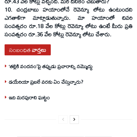
రూ.43 వేల కోట్లు వచ్చింది. మరి దీనికేం చెబుతారు?
10. చంద్రబాబు హయాంలోనే రెవెన్యూ లోటు ఉంటుందని
ఎగతాళిగా మాట్లాడుతున్నారు. మా హయాంలో చివరి
సంవత్సరం రూ.18 వేల కోట్లు రెవెన్యూ లోటు ఉంటే మీరు ప్రతి
సంవత్సరం రూ.36 వేల కోట్లు రెవెన్యూ లోటు చేశారు.
సంబంధిత
వార్తలు
‘తల్లికి వందనం’పై తప్పుడు ప్రచారాన్ని నమ్మొద్దు
డయేరియా ప్రబలే వరకు ఏం చేస్తున్నారు?
ఇది మరపురాని ఘట్టం