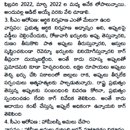
ఫిబ్రవరి 2022, మార్చి 2022 ల మధ్య అనేక లోపాలున్నాయి.
అందువల్ల ఆడిట్‌ అయ్యే వరకు వేచి చూడాలి.
3. సీఎం ఆరోపణ: ఆర్థిక నిర్వహణ ఎంతో మేలుగా ఉంది
వాస్తవం: ప్రభుత్వ ఆర్ధిక నిర్వహణ అధ్వాన్నం అని, అప్పులపై
వడ్డీలు చెల్లించేందుకు, రోజువారీ ఖర్చులకు అప్పు తెస్తున్నారని,
రుణం తీసుకొని పాత అప్పులు తీరుస్తున్నారని, ఆస్తులు
సృష్టించకుండా రెవెన్యూ ఖర్చులకు వినియోగిస్తున్నారని కాగ్‌
తీవ్రంగా దుయ్యబట్టింది. అంతే కాదు రహస్య అప్పులతో
ప్రమాదమని కూడా హెచ్చరించింది. లక్షల రూపాయలు అప్పులు
తెచ్చి ఖర్చు చేసి సకాలంలో బిల్లులు రాక, అప్పులు తీర్చలేక
సర్పంచులు ఆత్మహత్యలకు పాల్పడుతున్నారు. రాష్ట్ర ప్రభుత్వం
తెస్తున్న అప్పులకు సంబంధించి వివరణ కోరినా, ప్రభుత్వం
స్పందించడం లేదని కాగ్‌ నివేదిక తెలిపింది. అంతే కాదు
ఆదాయం కంటే చేస్తున్న అప్పులే అధికంగా ఉన్నాయని కాగ్‌
తెలిపింది
4. సీఎం ఆరోపణ : హామీలన్నీ అమలు చేసాం
వాస్తవం : హామీల అమలు గురించి జగన్‌ మాట్లాడడం విడ్డూరం.