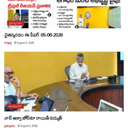
చైతన్యరధం
చైతన్యరధం ఈ పేపర్ 05-08-2026
కార్యకర్త
@
August 5, 2026
ఆంధ్రప్రదేశ్
నాన్ ఆక్వా జోన్‌కూ రాయితీ విద్యుత్
చైతన్యరధం
@
August 5, 2026