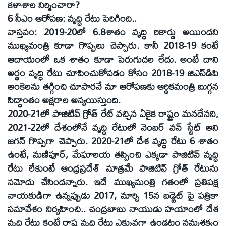
కళాశాల నిర్మించారా?
6 సీఎం ఆరోపణ: వృద్ధి రేటు పెరిగింది..
వాస్తవం: 2019-20లో 6.8శాతం వృద్ధి రికార్డు అయిందని
ముఖ్యమంత్రి కూడా గొప్పలు చెప్పారు. కానీ 2018-19 కంటే
ఆదాయంలో ఒక శాతం కూడా పెరుగుదల లేదు. అంటే దాని
అర్థం వృద్ధి రేటు చూపించుకోవడం కోసం 2018-19 జిఎస్‌డిపి
అంకెలను తగ్గించి చూపారనే మా ఆరోపణకు ఆర్థికమంత్రి బుగ్గన
సిద్ధాంతం అక్షరాల అన్వయిస్తుంది.
2020-21లో పాజిటివ్‌ గ్రోత్‌ రేట్‌ వచ్చిన ఏకైక రాష్ట్రం మనదేనని,
2021-22లో దేశంలోనే వృద్ధి రేటులో నెంబర్‌ వన్‌ స్టేట్‌ అని
జగన్‌ గొప్పగా చెప్పారు. 2020-21లో దేశ వృద్ధి రేటు 6 శాతం
ఉంటే, మణిపూర్‌, మేఘాలయ తప్పించి ఎక్కడా పాజిటివ్‌ వృద్ధి
రేటు లేకుంటే ఆంధ్రప్రదేశ్‌ మాత్రమే పాజిటివ్‌ గ్రోత్‌ రేటును
నమోదు చేసిందన్నారు. ఇదే ముఖ్యమంత్రి గతంలో ప్రతిపక్ష
నాయకుడిగా ఉన్నప్పుడు 2017, మార్చి 15న బడ్జెట్‌ పై పత్రికా
సమావేశం నిర్వహించి.. చంద్రబాబు నాయుడు హయాంలో దేశ
వృద్ధి రేటు కంటే రాష్ట్ర వృద్ధి రేటు ఎక్కువగా ఉండటం నమ్మశక్యం