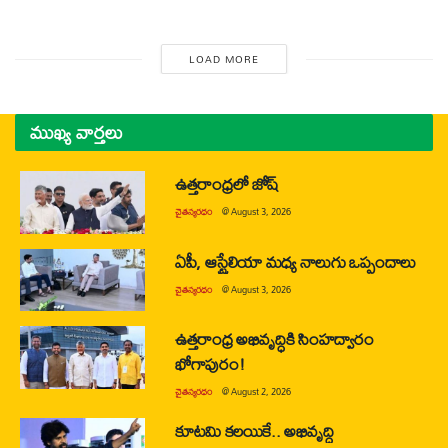
LOAD MORE
ముఖ్య వార్తలు
ఉత్తరాంధ్రలో జోష్
చైతన్యరధం
@
August 3, 2026
ఏపీ, ఆస్ట్రేలియా మధ్య నాలుగు ఒప్పందాలు
చైతన్యరధం
@
August 3, 2026
ఉత్తరాంధ్ర అభివృద్ధికి సింహద్వారం
భోగాపురం!
చైతన్యరధం
@
August 2, 2026
కూటమి కలయికే.. అభివృద్ధి