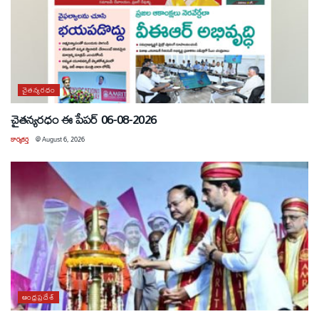
చైతన్యరధం
చైతన్యరధం ఈ పేపర్ 06-08-2026
కార్యకర్త
@
August 6, 2026
ఆంధ్రప్రదేశ్