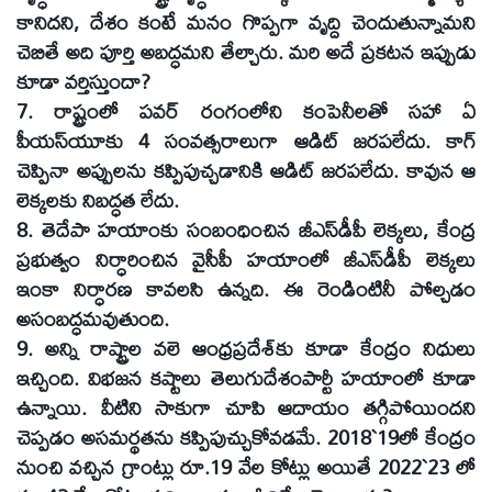
కానిదని, దేశం కంటే మనం గొప్పగా వృద్ది చెందుతున్నామని
చెబితే అది పూర్తి అబద్ధమని తేల్చారు. మరి అదే ప్రకటన ఇప్పుడు
కూడా వర్తిస్తుందా?
7. రాష్ట్రంలో పవర్‌ రంగంలోని కంపెనీలతో సహా ఏ
పీయస్‌యూకు 4 సంవత్సరాలుగా ఆడిట్‌ జరపలేదు. కాగ్‌
చెప్పినా అప్పులను కప్పిపుచ్చడానికి ఆడిట్‌ జరపలేదు. కావున ఆ
లెక్కలకు నిబద్ధత లేదు.
8. తెదేపా హయాంకు సంబంధించిన జీఎస్‌డీపీ లెక్కలు, కేంద్ర
ప్రభుత్వం నిర్ధారించిన వైసీపీ హయాంలో జీఎస్‌డీపీ లెక్కలు
ఇంకా నిర్ధారణ కావలసి ఉన్నది. ఈ రెండింటినీ పోల్చడం
అసంబద్ధమవుతుంది.
9. అన్ని రాష్ట్రాల వలె ఆంధ్రప్రదేశ్‌కు కూడా కేంద్రం నిధులు
ఇచ్చింది. విభజన కష్టాలు తెలుగుదేశంపార్టీ హయాంలో కూడా
ఉన్నాయి. వీటిని సాకుగా చూపి ఆదాయం తగ్గిపోయిందని
చెప్పడం అసమర్థతను కప్పిపుచ్చుకోవడమే. 2018`19లో కేంద్రం
నుంచి వచ్చిన గ్రాంట్లు రూ.19 వేల కోట్లు అయితే 2022`23 లో