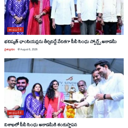
ఆంధ్రప్రదేశ్
భవిష్యత్ ఛాంపియన్లను తీర్చిదిద్దే వేదికగా పీవీ సింధు స్పోర్ట్స్ అకాడమీ
చైతన్యరధం
@
August 6, 2026
ఆంధ్రప్రదేశ్
విశాఖలో పీవీ సింధు అకాడమీకి శంకుస్థాపన