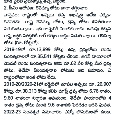
కూడ వైసీపీ ప్రభుత్వాన్ని తప్పు పట్టింది.
2. సీఎం ఆరోపణ: రెవెన్యూ లోటు బాగా తగ్గించాం
వాస్తవం: రాష్ట్రంలో అప్పులు తప్ప అభివృద్ధి అనేది ఎక్కడా
కనపడదు. రాష్ట్ర రెవెన్యూ లోటు, ద్రవ్య లోటు విపరీతంగా
పెరుగుతున్నాయి. ఇది రాష్ట్రానికి మంచిది కాదు. అదుపు తప్పిన
రాష్ట్ర ఆర్థిక పరిస్థితికి కాగ్‌ లెక్కలు అద్దం పడుతున్నాయి. రెవిన్యూ
లోటు (రూ. కోట్లలో):
2018-19లో రూ.13,899 కోట్లు ఉన్న ద్రవ్యలోటు రెండు
సంవత్సరాలలో రూ.35,541 కోట్లకు చేరింది. జగన్‌ హయాంలో
మొదటి రెండు సంవత్సరాలు కలిపి రూ.62 వేల కోట్ల మేర ద్రవ్య
లోటు. తెదేపా 5సంవత్సరాల లోటుకు ఇది సమానం. ఏ
రాష్ట్రంలోనూ ఇంత లోటు లేదు.
2019-20/2020-21లో బడ్జెట్‌లో చూపని అప్పులు రూ. 26,907
కోట్లు, రూ.38,313 కోట్లు కలిపి చూస్తే ద్రవ్య లోటు 6.76 శాతం,
9.60 శాతంగా నిర్ధారణ అవుతుంది. తెదేపా హయాంలోని 4
శాతం ద్రవ్య లోటు నుండి 9.6 శాతానికి పెరగడం జగన్‌ ఘనత.
2022-23 సంవత్సర సమాచారం ఎన్నో లొసుగులతో ఉంది.