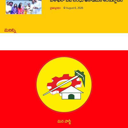
చైతన్యరధం
@
August 6, 2026
మరిన్ని
మన పార్టీ