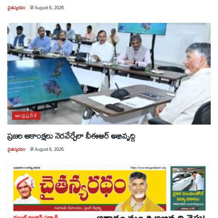
చైతన్యరధం
@
August 6, 2026
ఆంధ్రప్రదేశ్
ప్రజల ఆకాంక్షలు నెరవేర్చేలా వీఈఆర్ అభివృద్ధి
చైతన్యరధం
@
August 6, 2026