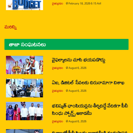
చైతన్యరధం
@
February 18, 2026 6:15 AM
మరిన్ని
తాజా సంఘటనలు
వైఫల్యాలను చూసి భయపడొద్దు
చైతన్యరధం
@
August 6, 2026
ఏఐ, డిజిటల్ సేవలకు చిరునామాగా విశాఖ
చైతన్యరధం
@
August 6, 2026
భవిష్యత్ ఛాంపియన్లను తీర్చిదిద్దే వేదికగా పీవీ
సింధు స్పోర్ట్స్ అకాడమీ
చైతన్యరధం
@
August 6, 2026
విశాఖలో పీవీ సింధు అకాడమీకి శంకుస్థాపన