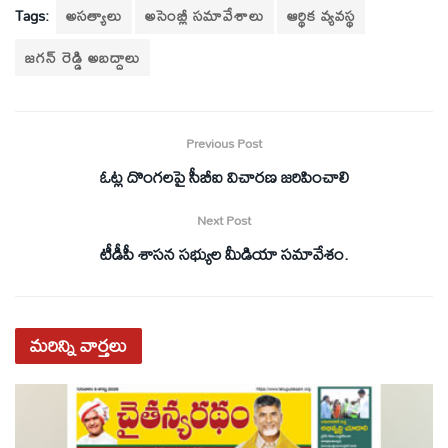
Tags:
అసత్యాలు
అసెంబ్లీ సమావేశాలు
ఆర్థిక వ్యవస్థ
జగన్ రెడ్డి అబద్దాలు
Previous Post
ఓట్ల దొంగలపై సీబీఐ విచారణ జరిపించాలి
Next Post
టీడీపీ శాసన సభ్యుల మీడియా సమావేశం.
మరిన్ని
వార్తలు