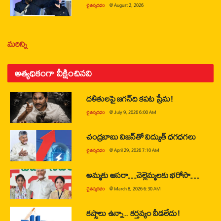
చైతన్యరధం
@
August 2, 2026
మరిన్ని
అత్యధికంగా వీక్షించినవి
దళితులపై జగన్‌ది కపట ప్రేమ!
చైతన్యరధం
@
July 9, 2026 6:00 AM
చంద్రబాబు విజన్‌తో విద్యుత్ ధగధగలు
చైతన్యరధం
@
April 29, 2026 7:10 AM
అమ్మకు ఆసరా…చెల్లెమ్మలకు భరోసా…
చైతన్యరధం
@
March 8, 2026 6:30 AM
కష్టాలు ఉన్నా.. కర్తవ్యం వీడలేదు!