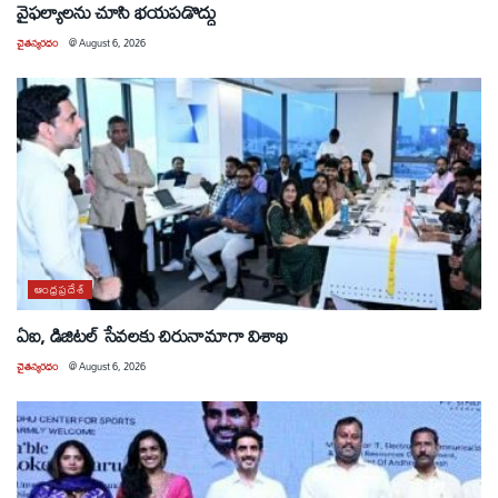
వైఫల్యాలను చూసి భయపడొద్దు
చైతన్యరధం
@
August 6, 2026
ఆంధ్రప్రదేశ్
ఏఐ, డిజిటల్ సేవలకు చిరునామాగా విశాఖ
చైతన్యరధం
@
August 6, 2026