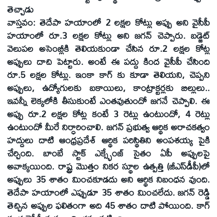
తెచ్చాడు
వాస్తవం: తెదేపా హయాంలో 2 లక్షల కోట్లు అప్పు అని వైసీపీ
హయాంలో రూ.3 లక్షల కోట్లు అని జగన్‌ చెప్పారు. బడ్జెట్‌
వెలుపల అసెంబ్లీకి తెలియకుండా చేసిన రూ.2 లక్షల కోట్ల
అప్పులు దాచి పెట్టారు. అంటే ఈ పద్దు కింద వైసీపీ చేసింది
రూ.5 లక్షల కోట్లు. ఇంకా కాగ్‌ కు కూడా తెలియని, చెప్పని
అప్పులు, ఉద్యోగులకు బకాయిలు, కాంట్రాక్టర్లకు బిల్లులు..
ఇవన్నీ లెక్కలోకి తీసుకుంటే ఎంతవుతుందో జగనే చెప్పాలి. ఈ
అప్పు రూ.2 లక్షల కోట్ల కంటే 3 రెట్లు ఉంటుందో, 4 రెట్లు
ఉంటుందో మీరే నిర్ధారించాలి. జగన్‌ ప్రభుత్వ ఆర్థిక అరాచకత్వం
హద్దులు దాటి ఆంధ్రప్రదేశ్‌ ఆర్థిక పరిస్థితిని అంపశయ్య పైకి
చేర్చింది. బాంబే స్టాక్‌ ఎక్స్ఛేంజ్‌ సైతం ఏపీ అప్పులపై
అవాక్కయింది. రాష్ట్ర మొత్తం నికర స్థూల ఉత్పత్తి (జీఎస్‌డీపీ)లో
అప్పులు 35 శాతం మించకూడదు అని ఆర్థిక నిబంధన వుంది.
తెదేపా హయాంలో ఎప్పుడూ 35 శాతం మించలేదు. జగన్‌ రెడ్డి
తెచ్చిన అప్పుల ఫలితంగా అది 45 శాతం దాటి పోయింది. కాగ్‌