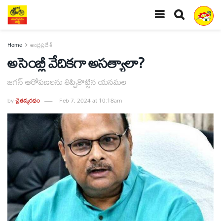
Home
ఆంధ్రప్రదేశ్
అసెంబ్లీ వేదికగా అసత్యాలా?
జగన్‌ ఆరోపణలను తిప్పికొట్టిన యనమల
by
చైతన్యరధం
Feb 7, 2024 at 10:18am