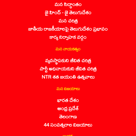
మన సిద్ధాంతం
జై హింద్ - జై తెలుగుదేశం
మన చరిత్ర
జాతీయ రాజకీయాలపై తెలుగుదేశం ప్రభావం
కార్య నిర్వాహక వర్గం
మన నాయకత్వం
వ్యవస్థాపకుని జీవిత చరిత్ర
పార్టీ అధినాయకుని జీవిత చరిత్ర
NTR శత జయంతి ఉత్సవాలు
మన విజయాలు
భారత దేశం
ఆంధ్ర ప్రదేశ్
తెలంగాణ
44 సంవత్సరాల విజయాలు