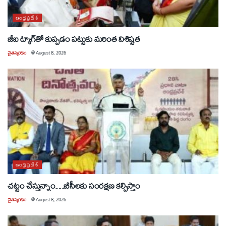
ఆంధ్రప్రదేశ్
జీఐ ట్యాగ్‌తో కుప్పడం పట్టుకు మరింత విశిష్టత
చైతన్యరధం
@
August 8, 2026
ఆంధ్రప్రదేశ్
చట్టం చేస్తున్నాం…బీసీలకు సంరక్షణ కల్పిస్తాం
చైతన్యరధం
@
August 8, 2026