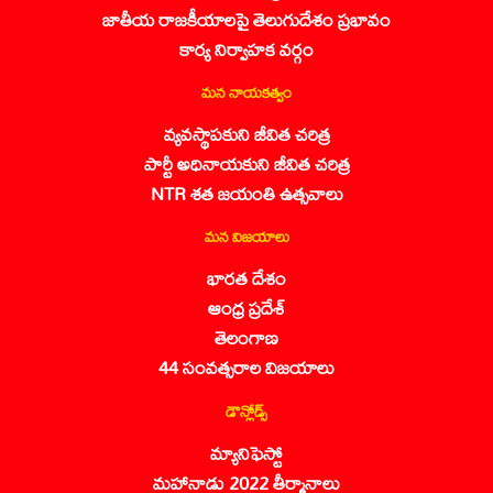
జాతీయ రాజకీయాలపై తెలుగుదేశం ప్రభావం
కార్య నిర్వాహక వర్గం
మన నాయకత్వం
వ్యవస్థాపకుని జీవిత చరిత్ర
పార్టీ అధినాయకుని జీవిత చరిత్ర
NTR శత జయంతి ఉత్సవాలు
మన విజయాలు
భారత దేశం
ఆంధ్ర ప్రదేశ్
తెలంగాణ
44 సంవత్సరాల విజయాలు
డౌన్లోడ్స్
మ్యానిఫెస్టో
మహానాడు 2022 తీర్మానాలు