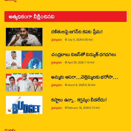
అత్యధికంగా వీక్షించినవి
దళితులపై జగన్‌ది కపట ప్రేమ!
చైతన్యరధం
@
July 9, 2026 6:00 AM
చంద్రబాబు విజన్‌తో విద్యుత్ ధగధగలు
చైతన్యరధం
@
April 29, 2026 7:10 AM
అమ్మకు ఆసరా…చెల్లెమ్మలకు భరోసా…
చైతన్యరధం
@
March 8, 2026 6:30 AM
కష్టాలు ఉన్నా.. కర్తవ్యం వీడలేదు!
చైతన్యరధం
@
February 18, 2026 6:15 AM
మరిన్ని