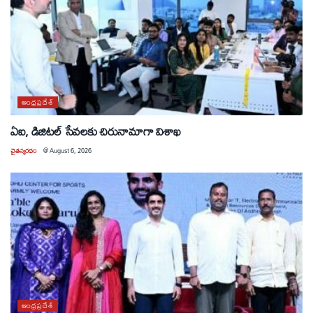
ఆంధ్రప్రదేశ్
ఏఐ, డిజిటల్ సేవలకు చిరునామాగా విశాఖ
చైతన్యరధం
@
August 6, 2026
ఆంధ్రప్రదేశ్