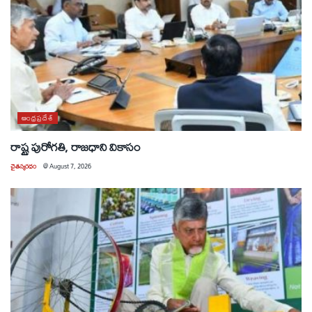
ఆంధ్రప్రదేశ్
రాష్ట్ర పురోగతి, రాజధాని వికాసం
చైతన్యరధం
@
August 7, 2026