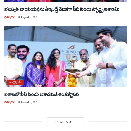
భవిష్యత్ ఛాంపియన్లను తీర్చిదిద్దే వేదికగా పీవీ సింధు స్పోర్ట్స్ అకాడమీ
చైతన్యరధం
@
August 6, 2026
ఆంధ్రప్రదేశ్
విశాఖలో పీవీ సింధు అకాడమీకి శంకుస్థాపన
చైతన్యరధం
@
August 6, 2026
LOAD MORE