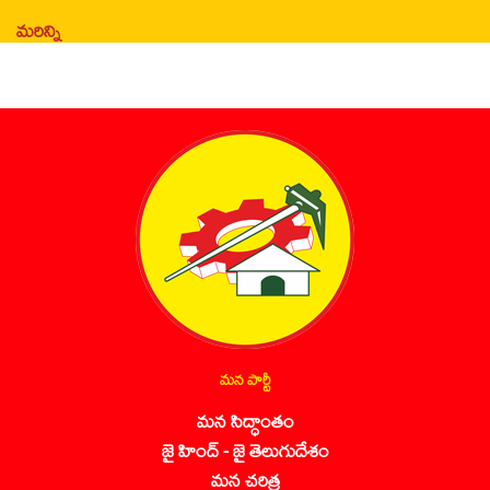
మరిన్ని
మన పార్టీ
మన సిద్ధాంతం
జై హింద్ - జై తెలుగుదేశం
మన చరిత్ర