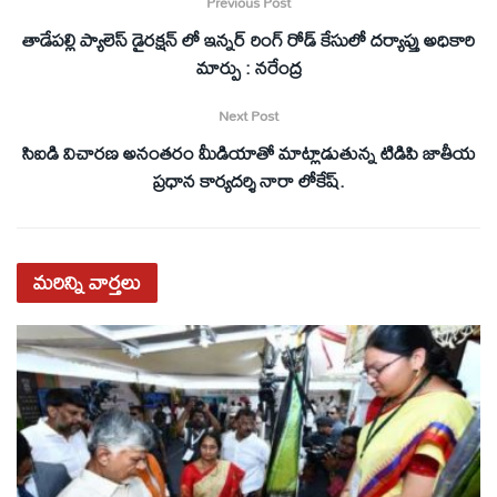
Previous Post
తాడేపల్లి ప్యాలెస్ డైరక్షన్ లో ఇన్నర్ రింగ్ రోడ్ కేసులో దర్యాప్తు అధికారి
మార్పు : నరేంద్ర
Next Post
సిఐడి విచారణ అనంతరం మీడియాతో మాట్లాడుతున్న టిడిపి జాతీయ
ప్రధాన కార్యదర్శి నారా లోకేష్.
మరిన్ని
వార్తలు