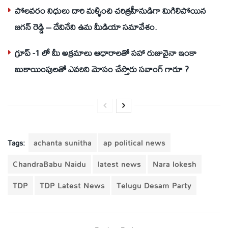
పోలవరం నిధులు దారి మళ్ళించి చరిత్రహీనుడిగా మిగిలిపోయిన
జగన్ రెడ్డి – దేవినేని ఉమ మీడియా సమావేశం.
గ్రూప్ -1 లో మీ అక్రమాలు ఆధారాలతో సహా రుజువైనా ఇంకా
బుకాయింపులతో ఎవరిని మోసం చేస్తారు సవాంగ్ గారూ ?
Tags:
achanta sunitha
ap political news
ChandraBabu Naidu
latest news
Nara lokesh
TDP
TDP Latest News
Telugu Desam Party