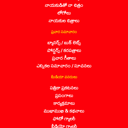
నాయకుడితో నా చిత్రం
లోగోలు
నాయకుల చిత్రాలు
ప్రచార సమాచారం
బ్యానర్స్ / బుక్ లెట్స్
పోస్టర్స్ / కరపత్రాలు
ప్రచార గీతాలు
ఎన్నికల సమాచారం / సూచనలు
మీడియా వనరులు
పత్రికా ప్రకటనలు
ప్రసంగాలు
కార్యక్రమాలు
ముఖాముఖి & కథనాలు
ఫోటో గ్యాలరీ
వీడియో గ్యాలరీ