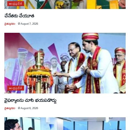
ఆంధ్రప్రదేశ్
చేనేతకు చేయూత
చైతన్యరధం
@
August 7, 2026
ఆంధ్రప్రదేశ్
వైఫల్యాలను చూసి భయపడొద్దు
చైతన్యరధం
@
August 6, 2026