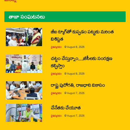
తాజా సంఘటనలు
జీఐ ట్యాగ్‌తో కుప్పడం పట్టుకు మరింత
విశిష్టత
చైతన్యరధం
@
August 8, 2026
చట్టం చేస్తున్నాం…బీసీలకు సంరక్షణ
కల్పిస్తాం
చైతన్యరధం
@
August 8, 2026
రాష్ట్ర పురోగతి, రాజధాని వికాసం
చైతన్యరధం
@
August 7, 2026
చేనేతకు చేయూత
చైతన్యరధం
@
August 7, 2026