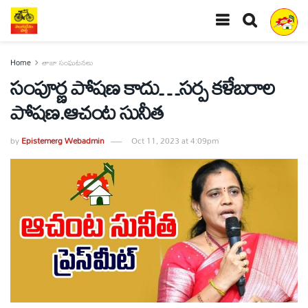
Home
తాజా సంఘటనలు
సంపూర్ణ పోషణ కాదు…సర్ప కళేబరాల
పోషణ.ఆచంట సునీత
by
Epistemerg Webadmin
Oct 11, 2023 at 4:09pm