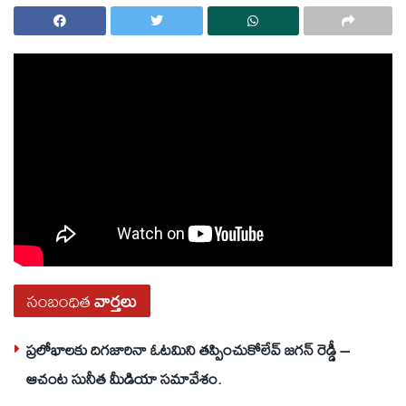
సంబంధిత
వార్తలు
ప్రలోభాలకు దిగజారినా ఓటమిని తప్పించుకోలేవ్ జగన్ రెడ్డీ –
ఆచంట సునీత మీడియా సమావేశం.