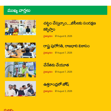
ముఖ్య వార్తలు
చట్టం చేస్తున్నాం…బీసీలకు సంరక్షణ
కల్పిస్తాం
చైతన్యరధం
@
August 8, 2026
రాష్ట్ర పురోగతి, రాజధాని వికాసం
చైతన్యరధం
@
August 7, 2026
చేనేతకు చేయూత
చైతన్యరధం
@
August 7, 2026
ఉత్తరాంధ్రలో జోష్
చైతన్యరధం
@
August 3, 2026
మరిన్ని