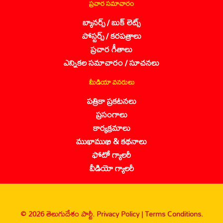
ప్రచార సమాచారం
బ్యానర్స్ / బుక్ లెట్స్
పోస్టర్స్ / కరపత్రాలు
ప్రచార గీతాలు
ఎన్నికల సమాచారం / సూచనలు
మీడియా వనరులు
పత్రికా ప్రకటనలు
ప్రసంగాలు
కార్యక్రమాలు
ముఖాముఖి & కథనాలు
ఫోటో గ్యాలరీ
వీడియో గ్యాలరీ
© 2026 తెలుగుదేశం పార్టీ.
Privacy Policy |
Terms Conditions.