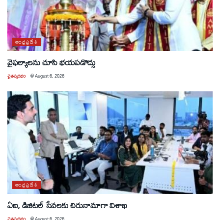
ఆంధ్రప్రదేశ్
వైఫల్యాలను చూసి భయపడొద్దు
చైతన్యరధం
@
August 6, 2026
ఆంధ్రప్రదేశ్
ఏఐ, డిజిటల్ సేవలకు చిరునామాగా విశాఖ
చైతన్యరధం
@
August 6, 2026