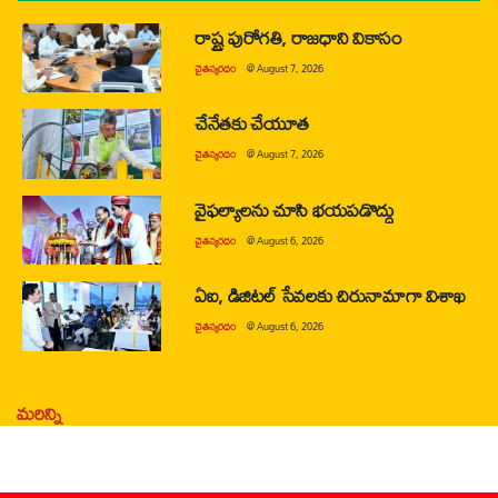
రాష్ట్ర పురోగతి, రాజధాని వికాసం
చైతన్యరధం
@
August 7, 2026
చేనేతకు చేయూత
చైతన్యరధం
@
August 7, 2026
వైఫల్యాలను చూసి భయపడొద్దు
చైతన్యరధం
@
August 6, 2026
ఏఐ, డిజిటల్ సేవలకు చిరునామాగా విశాఖ
చైతన్యరధం
@
August 6, 2026
మరిన్ని