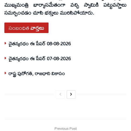
ముఖ్యమంత్రి భార్యాసమేతంగా వచ్చి స్వామికి పట్టువస్త్రాలు
సమర్పించడం చూసి భక్తులు మురిసిపోయారు.
సంబంధిత
వార్తలు
చైతన్యరధం ఈ పేపర్ 08-08-2026
చైతన్యరధం ఈ పేపర్ 07-08-2026
రాష్ట్ర పురోగతి, రాజధాని వికాసం
Previous Post