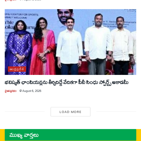
ఆంధ్రప్రదేశ్
భవిష్యత్ ఛాంపియన్లను తీర్చిదిద్దే వేదికగా పీవీ సింధు స్పోర్ట్స్ అకాడమీ
చైతన్యరధం
@
August 6, 2026
LOAD MORE
ముఖ్య వార్తలు