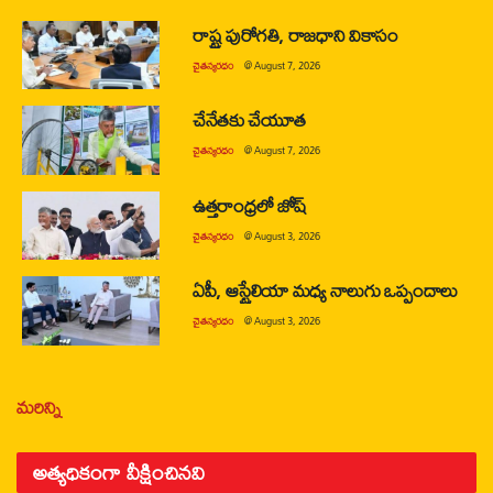
రాష్ట్ర పురోగతి, రాజధాని వికాసం
చైతన్యరధం
@
August 7, 2026
చేనేతకు చేయూత
చైతన్యరధం
@
August 7, 2026
ఉత్తరాంధ్రలో జోష్
చైతన్యరధం
@
August 3, 2026
ఏపీ, ఆస్ట్రేలియా మధ్య నాలుగు ఒప్పందాలు
చైతన్యరధం
@
August 3, 2026
మరిన్ని
అత్యధికంగా వీక్షించినవి