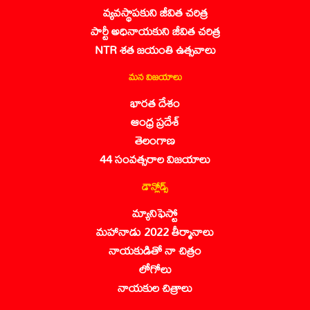
వ్యవస్థాపకుని జీవిత చరిత్ర
పార్టీ అధినాయకుని జీవిత చరిత్ర
NTR శత జయంతి ఉత్సవాలు
మన విజయాలు
భారత దేశం
ఆంధ్ర ప్రదేశ్
తెలంగాణ
44 సంవత్సరాల విజయాలు
డౌన్లోడ్స్
మ్యానిఫెస్టో
మహానాడు 2022 తీర్మానాలు
నాయకుడితో నా చిత్రం
లోగోలు
నాయకుల చిత్రాలు