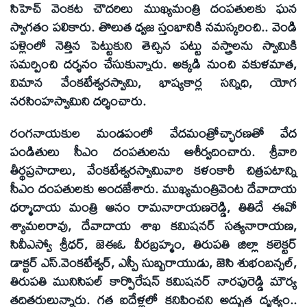
సిహెచ్‌ వెంకట చౌదరిలు ముఖ్యమంత్రి దంపతులకు ఘన
స్వాగతం పలికారు. తొలుత ధ్వజ స్తంభానికి నమస్కరించి.. వెండి
పళ్లెంలో నెత్తిన పెట్టుకుని తెచ్చిన పట్టు వస్త్రాలను స్వామికి
సమర్పించి దర్శనం చేసుకున్నారు. అక్కడి నుంచి వకుళమాత,
విమాన వేంకటేశ్వరస్వామి, భాష్యకార్ల సన్నిధి, యోగ
నరసింహస్వామిని దర్శించారు.
రంగనాయకుల మండపంలో వేదమంత్రోచ్ఛారణతో వేద
పండితులు సీఎం దంపతులను ఆశీర్వదించారు. శ్రీవారి
తీర్థప్రసాదాలు, వేంకటేశ్వరస్వామివారి కళంకారీ చిత్రపటాన్ని
సీఎం దంపతులకు అందజేశారు. ముఖ్యమంత్రివెంట దేవాదాయ
ధర్మాదాయ మంత్రి ఆనం రామనారాయణరెడ్డి, తితిదే ఈవో
శ్యామలరావు, దేవాదాయ శాఖ కమిషనర్‌ సత్యనారాయణ,
సివీఎస్వో శ్రీధర్‌, జెఈఓ వీరబ్రహ్మం, తిరుపతి జిల్లా కలెక్టర్‌
డాక్టర్‌ ఎస్‌.వెంకటేశ్వర్‌, ఎస్పీ సుబ్బరాయుడు, జెసి శుభంబన్సల్‌,
తిరుపతి మునిసిపల్‌ కార్పొరేషన్‌ కమిషనర్‌ నారపురెడ్డి మౌర్య
తదితరులున్నారు. గత ఐదేళ్లలో కనిపించని అద్భుత దృశ్యం..