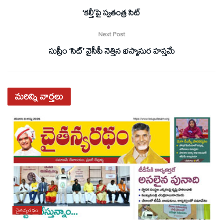
‘కల్తీ’పై స్వతంత్ర సిట్‌
Next Post
సుప్రీం ‘సిట్‌’ వైసీపీ నెత్తిన భస్మాసుర హస్తమే
మరిన్ని
వార్తలు
చైతన్యరధం