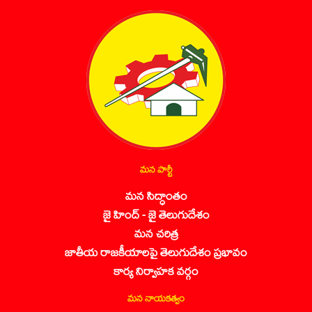
మన పార్టీ
మన సిద్ధాంతం
జై హింద్ - జై తెలుగుదేశం
మన చరిత్ర
జాతీయ రాజకీయాలపై తెలుగుదేశం ప్రభావం
కార్య నిర్వాహక వర్గం
మన నాయకత్వం