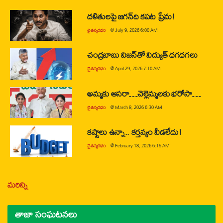
దళితులపై జగన్‌ది కపట ప్రేమ!
చైతన్యరధం
@
July 9, 2026 6:00 AM
చంద్రబాబు విజన్‌తో విద్యుత్ ధగధగలు
చైతన్యరధం
@
April 29, 2026 7:10 AM
అమ్మకు ఆసరా…చెల్లెమ్మలకు భరోసా…
చైతన్యరధం
@
March 8, 2026 6:30 AM
కష్టాలు ఉన్నా.. కర్తవ్యం వీడలేదు!
చైతన్యరధం
@
February 18, 2026 6:15 AM
మరిన్ని
తాజా సంఘటనలు