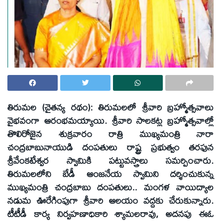
తిరుమల (చైతన్య రథం): తిరుమలలో శ్రీవారి బ్రహ్మోత్సవాలు
వైభవంగా ఆరంభమయ్యాయి. శ్రీవారి సాలకట్ల బ్రహ్మోత్సవాల్లో
తొలిరోజైన శుక్రవారం రాత్రి ముఖ్యమంత్రి నారా
చంద్రబాబునాయుడి దంపతులు రాష్ట్ర ప్రభుత్వం తరఫున
శ్రీవేంకటేశ్వర స్వామికి పట్టువస్త్రాలు సమర్పించారు.
తిరుమలలోని బేడీ ఆంజనేయ స్వామిని దర్శించుకున్న
ముఖ్యమంత్రి చంద్రబాబు దంపతులు.. మంగళ వాయిద్యాల
నడుమ ఊరేగింపుగా శ్రీవారి ఆలయం వద్దకు చేరుకున్నారు.
టీటీడీ కార్య నిర్వహణాధికారి శ్యామలరావు, అదనపు ఈఓ