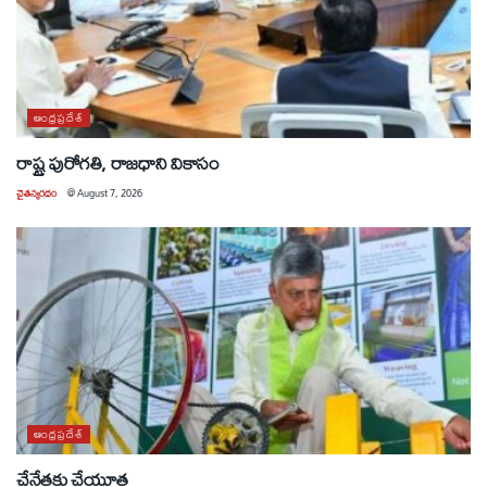
ఆంధ్రప్రదేశ్
రాష్ట్ర పురోగతి, రాజధాని వికాసం
చైతన్యరధం
@
August 7, 2026
ఆంధ్రప్రదేశ్
చేనేతకు చేయూత