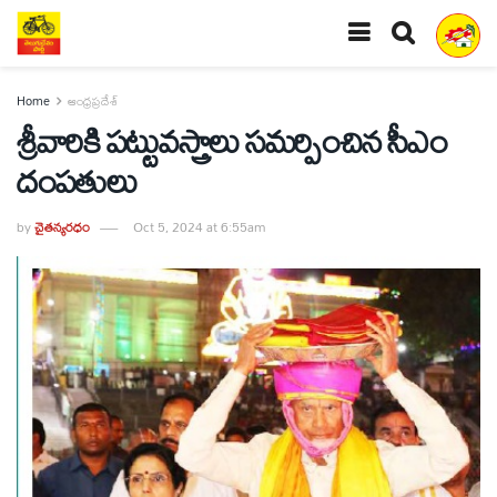
Home
ఆంధ్రప్రదేశ్
శ్రీవారికి పట్టువస్త్రాలు సమర్పించిన సీఎం
దంపతులు
by
చైతన్యరధం
Oct 5, 2024 at 6:55am