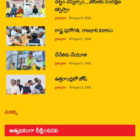
చట్టం చేస్తున్నాం…బీసీలకు సంరక్షణ
కల్పిస్తాం
చైతన్యరధం
@
August 8, 2026
రాష్ట్ర పురోగతి, రాజధాని వికాసం
చైతన్యరధం
@
August 7, 2026
చేనేతకు చేయూత
చైతన్యరధం
@
August 7, 2026
ఉత్తరాంధ్రలో జోష్
చైతన్యరధం
@
August 3, 2026
మరిన్ని
అత్యధికంగా వీక్షించినవి