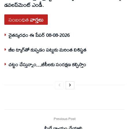
డవలప్‌మెంట్‌ ఎండీ.
సంబంధిత
వార్తలు
చైతన్యరధం ఈ పేపర్ 08-08-2026
జీఐ ట్యాగ్‌తో కుప్పడం పట్టుకు మరింత విశిష్టత
చట్టం చేస్తున్నాం…బీసీలకు సంరక్షణ కల్పిస్తాం
Previous Post
మీరే న్యాయం చేయాలి..