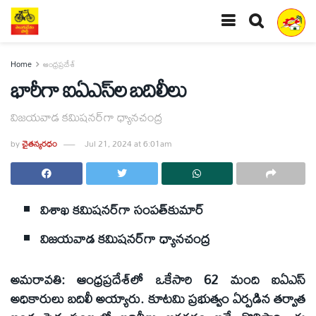
Home
ఆంధ్రప్రదేశ్
భారీగా ఐఏఎస్‌ల బదిలీలు
విజయవాడ కమిషనర్‌గా ధ్యానచంద్ర
by
చైతన్యరధం
Jul 21, 2024 at 6:01am
విశాఖ కమిషనర్‌గా సంపత్‌కుమార్‌
విజయవాడ కమిషనర్‌గా ధ్యానచంద్ర
అమరావతి: ఆంధ్రప్రదేశ్‌లో ఒకేసారి 62 మంది ఐఏఎస్‌
అధికారులు బదిలీ అయ్యారు. కూటమి ప్రభుత్వం ఏర్పడిన తర్వాత