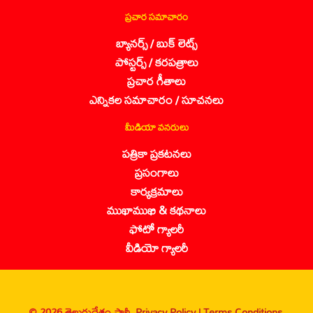
ప్రచార సమాచారం
బ్యానర్స్ / బుక్ లెట్స్
పోస్టర్స్ / కరపత్రాలు
ప్రచార గీతాలు
ఎన్నికల సమాచారం / సూచనలు
మీడియా వనరులు
పత్రికా ప్రకటనలు
ప్రసంగాలు
కార్యక్రమాలు
ముఖాముఖి & కథనాలు
ఫోటో గ్యాలరీ
వీడియో గ్యాలరీ
© 2026 తెలుగుదేశం పార్టీ.
Privacy Policy |
Terms Conditions.