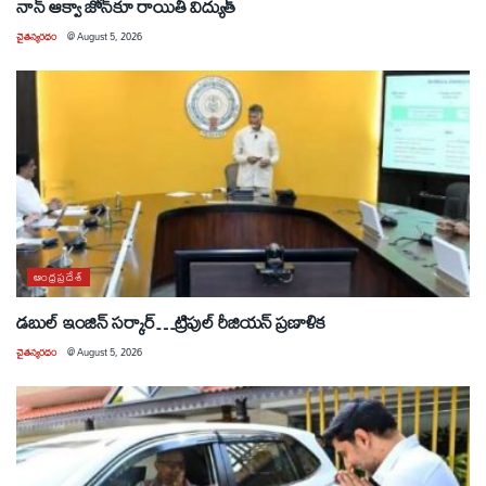
నాన్ ఆక్వా జోన్‌కూ రాయితీ విద్యుత్
చైతన్యరధం
@
August 5, 2026
ఆంధ్రప్రదేశ్
డబుల్ ఇంజిన్ సర్కార్…ట్రిపుల్ రీజియన్ ప్రణాళిక
చైతన్యరధం
@
August 5, 2026