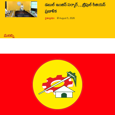
డబుల్ ఇంజిన్ సర్కార్…ట్రిపుల్ రీజియన్
ప్రణాళిక
చైతన్యరధం
@
August 5, 2026
మరిన్ని