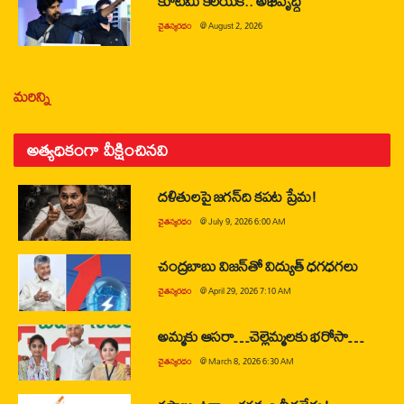
కూటమి కలయికే.. అభివృద్ధి
చైతన్యరధం
@
August 2, 2026
మరిన్ని
అత్యధికంగా వీక్షించినవి
దళితులపై జగన్‌ది కపట ప్రేమ!
చైతన్యరధం
@
July 9, 2026 6:00 AM
చంద్రబాబు విజన్‌తో విద్యుత్ ధగధగలు
చైతన్యరధం
@
April 29, 2026 7:10 AM
అమ్మకు ఆసరా…చెల్లెమ్మలకు భరోసా…
చైతన్యరధం
@
March 8, 2026 6:30 AM