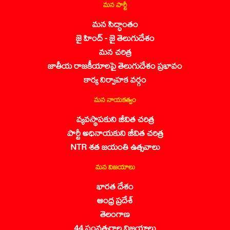
మన పార్టీ
మన సిద్ధాంతం
జై హింద్ - జై తెలుగుదేశం
మన చరిత్ర
జాతీయ రాజకీయాలపై తెలుగుదేశం ప్రభావం
కార్య నిర్వాహక వర్గం
మన నాయకత్వం
వ్యవస్థాపకుని జీవిత చరిత్ర
పార్టీ అధినాయకుని జీవిత చరిత్ర
NTR శత జయంతి ఉత్సవాలు
మన విజయాలు
భారత దేశం
ఆంధ్ర ప్రదేశ్
తెలంగాణ
44 సంవత్సరాల విజయాలు