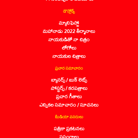
డౌన్లోడ్స్
మ్యానిఫెస్టో
మహానాడు 2022 తీర్మానాలు
నాయకుడితో నా చిత్రం
లోగోలు
నాయకుల చిత్రాలు
ప్రచార సమాచారం
బ్యానర్స్ / బుక్ లెట్స్
పోస్టర్స్ / కరపత్రాలు
ప్రచార గీతాలు
ఎన్నికల సమాచారం / సూచనలు
మీడియా వనరులు
పత్రికా ప్రకటనలు
ప్రసంగాలు