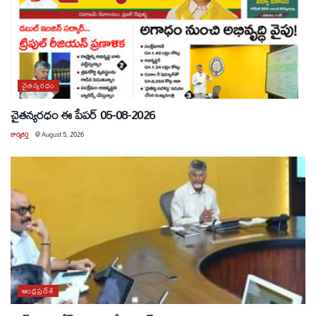
చైతన్యరధం
చైతన్యరధం ఈ పేపర్ 05-08-2026
కార్యకర్త
@
August 5, 2026
ఆంధ్రప్రదేశ్