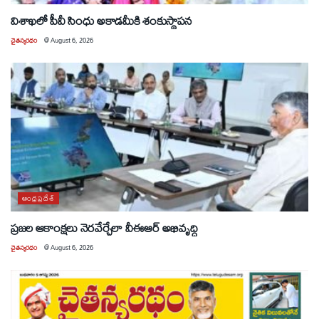
విశాఖలో పీవీ సింధు అకాడమీకి శంకుస్థాపన
చైతన్యరధం
@
August 6, 2026
ఆంధ్రప్రదేశ్
ప్రజల ఆకాంక్షలు నెరవేర్చేలా వీఈఆర్ అభివృద్ధి
చైతన్యరధం
@
August 6, 2026