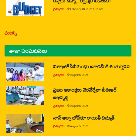
కష్టాలు ఉన్నా.. కర్తవ్యం వీడలేదు!
చైతన్యరధం
@
February 18, 2026 6:15 AM
మరిన్ని
తాజా సంఘటనలు
విశాఖలో పీవీ సింధు అకాడమీకి శంకుస్థాపన
చైతన్యరధం
@
August 6, 2026
ప్రజల ఆకాంక్షలు నెరవేర్చేలా వీఈఆర్
అభివృద్ధి
చైతన్యరధం
@
August 6, 2026
నాన్ ఆక్వా జోన్‌కూ రాయితీ విద్యుత్
చైతన్యరధం
@
August 5, 2026