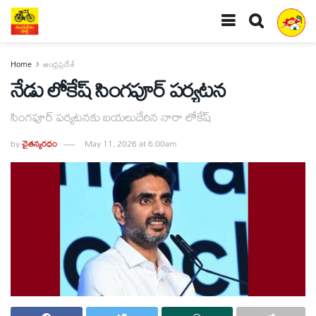
Home
ఆంధ్రప్రదేశ్
నేడు లోకేష్ సింగపూర్ పర్యటన
సింగపూర్ పర్యటనకు బయలుదేరిన నారా లోకేష్
by
చైతన్యరధం
May 11, 2026 at 6:00am