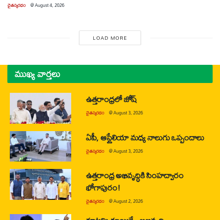
చైతన్యరధం
@
August 4, 2026
LOAD MORE
ముఖ్య వార్తలు
ఉత్తరాంధ్రలో జోష్
చైతన్యరధం
@
August 3, 2026
ఏపీ, ఆస్ట్రేలియా మధ్య నాలుగు ఒప్పందాలు
చైతన్యరధం
@
August 3, 2026
ఉత్తరాంధ్ర అభివృద్ధికి సింహద్వారం
భోగాపురం!
చైతన్యరధం
@
August 2, 2026