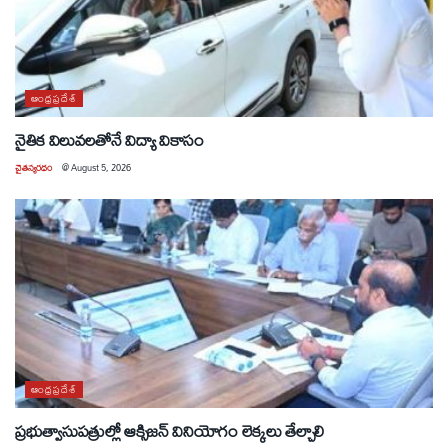
ఆంధ్రప్రదేశ్
నైతిక విలువలతోనే విద్యా వికాసం
చైతన్యరధం
@
August 5, 2026
ఆంధ్రప్రదేశ్
ప్రభుత్వాసుపత్రుల్లో ఆక్సిజన్ వినియోగం లెక్కలు తేల్చాలి