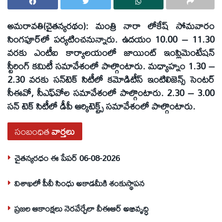
అమరావతి(చైతన్యరథం): మంత్రి నారా లోకేష్ సోమవారం
సింగపూర్‌లో పర్యటించనున్నారు. ఉదయం 10.00 – 11.30
వరకు ఎంటీఐ కార్యాలయంలో జాయింట్ ఇంప్లిమెంటేషన్
స్టీరింగ్ కమిటీ సమావేశంలో పాల్గొంటారు. మధ్యాహ్నం 1.30 –
2.30 వరకు సన్‌టెక్ సిటీలో కమోడిటీస్ ఇంటిలిజెన్స్ సెంటర్
సీఈవో, సీఎఫ్‌వోల సమావేశంలో పాల్గొంటారు. 2.30 – 3.00
సన్ టెక్ సిటీలో డీపీ ఆర్కిటెక్ట్స్ సమావేశంలో పాల్గొంటారు.
సంబంధిత
వార్తలు
చైతన్యరధం ఈ పేపర్ 06-08-2026
విశాఖలో పీవీ సింధు అకాడమీకి శంకుస్థాపన
ప్రజల ఆకాంక్షలు నెరవేర్చేలా వీఈఆర్ అభివృద్ధి