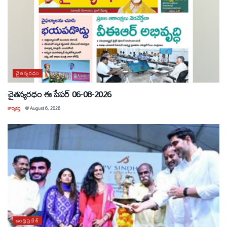
చైతన్యరధం
చైతన్యరధం ఈ పేపర్ 06-08-2026
కార్యకర్త
@
August 6, 2026
ఆంధ్రప్రదేశ్