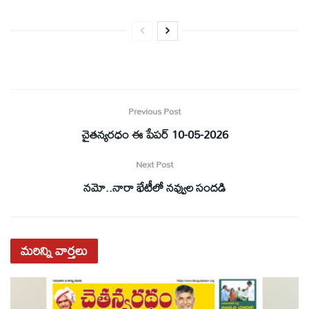
Previous Post
చైతన్యరధం ఈ పేపర్ 10-05-2026
Next Post
నమో..నారా భేటీలో నవ్వుల సందడి
మరిన్ని
వార్తలు