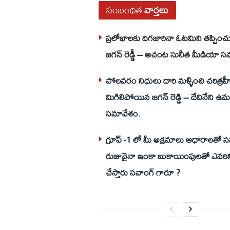
సంబంధిత
వార్తలు
ప్రలోభాలకు దిగజారినా ఓటమిని తప్పించు
జగన్ రెడ్డీ – ఆచంట సునీత మీడియా స
పోలవరం నిధులు దారి మళ్ళించి చరిత్రహ
మిగిలిపోయిన జగన్ రెడ్డి – దేవినేని 
సమావేశం.
గ్రూప్ -1 లో మీ అక్రమాలు ఆధారాలతో 
రుజువైనా ఇంకా బుకాయింపులతో ఎవరి
చేస్తారు సవాంగ్ గారూ ?