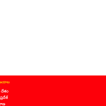
ిజయాలు
 దేశం
ప్రదేశ్
గాణ