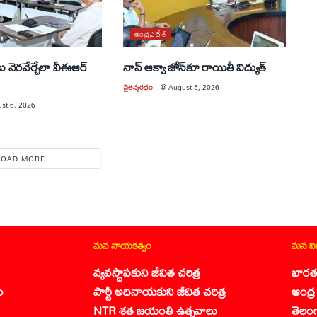
ఆంధ్రప్రదేశ్
లు నెరవేర్చేలా వీఈఆర్
నాన్ ఆక్వా జోన్‌కూ రాయితీ విద్యుత్
చైతన్యరధం
@
August 5, 2026
st 6, 2026
LOAD MORE
మన నాయకత్వం
మన వ
వ్యవస్థాపకుని జీవిత చరిత్ర
భారత
ం
పార్టీ అధినాయకుని జీవిత చరిత్ర
ఆంధ్ర 
NTR శత జయంతి ఉత్సవాలు
తెలం