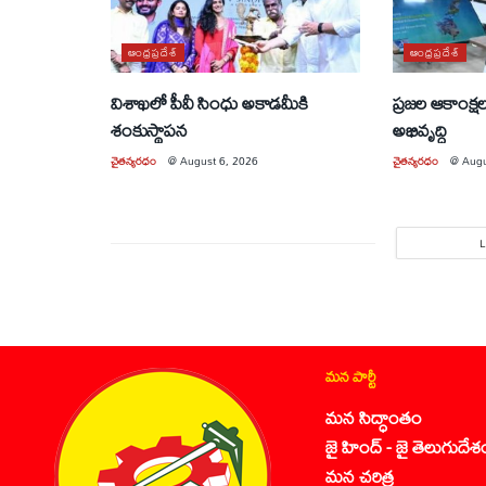
ఆంధ్రప్రదేశ్
ఆంధ్రప్రదేశ్
విశాఖలో పీవీ సింధు అకాడమీకి
ప్రజల ఆకాంక్ష
శంకుస్థాపన
అభివృద్ధి
చైతన్యరధం
@
August 6, 2026
చైతన్యరధం
@
Augu
మన పార్టీ
మన సిద్ధాంతం
జై హింద్ - జై తెలుగుదేశ
మన చరిత్ర