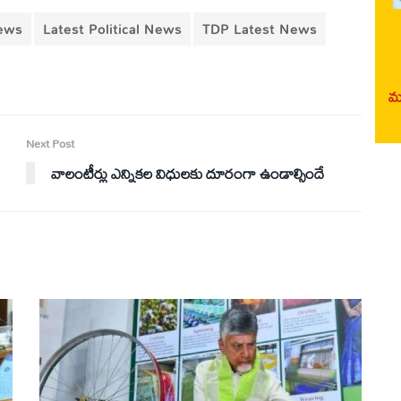
news
Latest Political News
TDP Latest News
మర
Next Post
వాలంటీర్లు ఎన్నికల విధులకు దూరంగా ఉండాల్సిందే