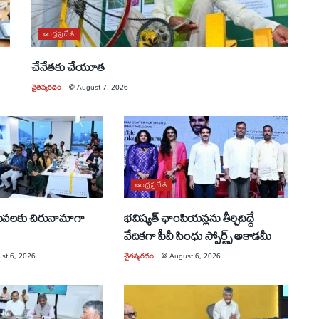
ఆంధ్రప్రదేశ్
చేనేతకు చేయూత
చైతన్యరధం
@
August 7, 2026
ఆంధ్రప్రదేశ్
సేవలకు చిరునామాగా
భవిష్యత్ ఛాంపియన్లను తీర్చిదిద్దే
వేదికగా పీవీ సింధు స్పోర్ట్స్ అకాడమీ
st 6, 2026
చైతన్యరధం
@
August 6, 2026