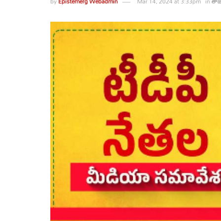
by
Epistemerg Webadmin
Mar 14, 2024 at 3:33pm
in
తా