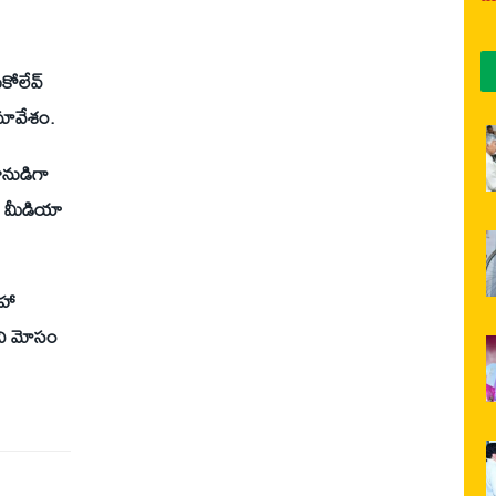
కోలేవ్
మావేశం.
ీనుడిగా
ఉమ మీడియా
సహా
ని మోసం