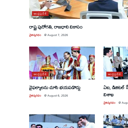
ఆంధ్రప్రదేశ్
రాష్ట్ర పురోగతి, రాజధాని వికాసం
చైతన్యరధం
@
August 7, 2026
ఆంధ్రప్రదేశ్
ఆంధ్రప్రదేశ్
వైఫల్యాలను చూసి భయపడొద్దు
ఏఐ, డిజిటల్ 
విశాఖ
చైతన్యరధం
@
August 6, 2026
చైతన్యరధం
@
Augu