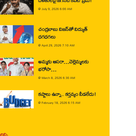
దళితులపై జగన్‌ది కపట ప్రేమ!
@
July 9, 2026 6:00 AM
చంద్రబాబు విజన్‌తో విద్యుత్
ధగధగలు
@
April 29, 2026 7:10 AM
అమ్మకు ఆసరా…చెల్లెమ్మలకు
భరోసా…
@
March 8, 2026 6:30 AM
కష్టాలు ఉన్నా.. కర్తవ్యం వీడలేదు!
@
February 18, 2026 6:15 AM
ిన్ని