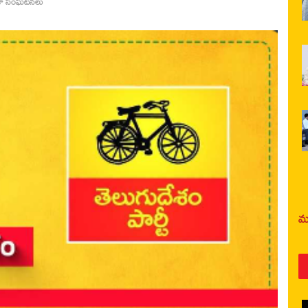
జా సంఘటనలు
మర