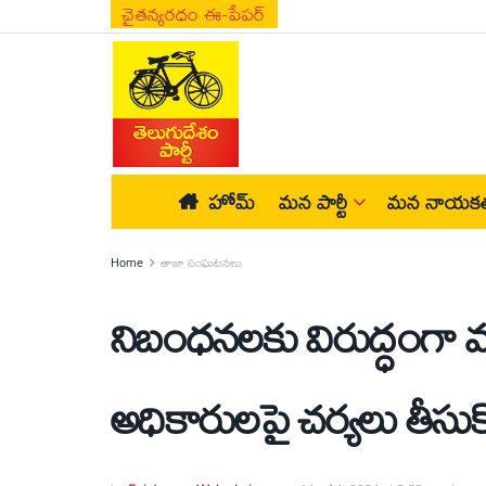
చైతన్యరధం ఈ-పేపర్
హోమ్
మన పార్టీ
మన నాయకత
Home
తాజా సంఘటనలు
నిబంధనలకు విరుద్ధంగా వ్య
అధికారులపై చర్యలు తీసుక