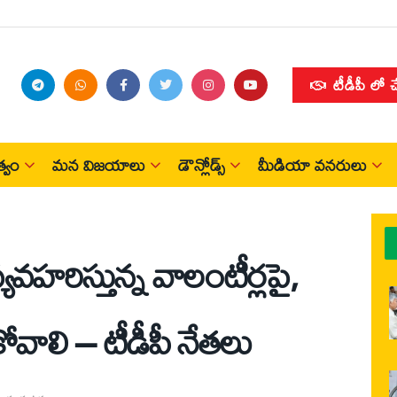
టీడీపీ లో 
్వం
మన విజయాలు
డౌన్లోడ్స్
మీడియా వనరులు
వహరిస్తున్న వాలంటీర్లపై,
ోవాలి – టీడీపీ నేతలు