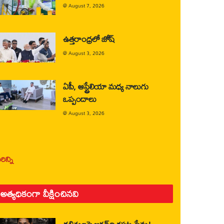
@
August 7, 2026
ఉత్తరాంధ్రలో జోష్
@
August 3, 2026
ఏపీ, ఆస్ట్రేలియా మధ్య నాలుగు
ఒప్పందాలు
@
August 3, 2026
ిన్ని
అత్యధికంగా వీక్షించినవి