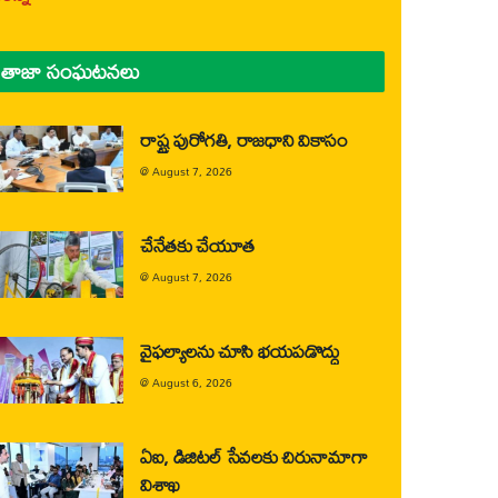
తాజా సంఘటనలు
రాష్ట్ర పురోగతి, రాజధాని వికాసం
@
August 7, 2026
చేనేతకు చేయూత
@
August 7, 2026
వైఫల్యాలను చూసి భయపడొద్దు
@
August 6, 2026
ఏఐ, డిజిటల్ సేవలకు చిరునామాగా
విశాఖ