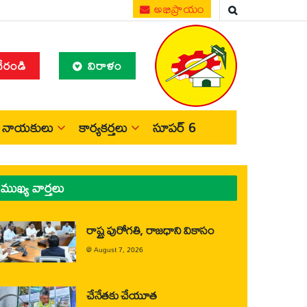
అభిప్రాయం
చేరండి
విరాళం
నాయకులు
కార్యకర్తలు
సూపర్ 6
ముఖ్య వార్తలు
రాష్ట్ర పురోగతి, రాజధాని వికాసం
@
August 7, 2026
చేనేతకు చేయూత