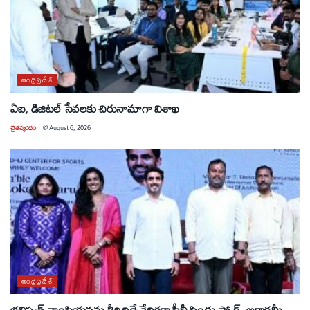
ఆంధ్రప్రదేశ్
ఏఐ, డిజిటల్ సేవలకు చిరునామాగా విశాఖ
చైతన్యరధం
@
August 6, 2026
ఆంధ్రప్రదేశ్
భవిష్యత్ ఛాంపియన్లను తీర్చిదిద్దే వేదికగా పీవీ సింధు స్పోర్ట్స్ అకాడమీ