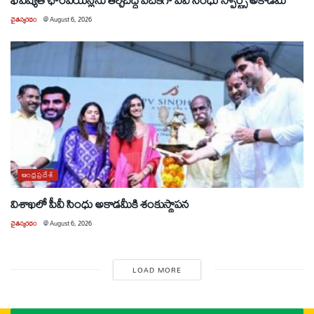
చైతన్యరధం
@
August 6, 2026
ఆంధ్రప్రదేశ్
విశాఖలో పీవీ సింధు అకాడమీకి శంకుస్థాపన
చైతన్యరధం
@
August 6, 2026
LOAD MORE