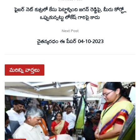
ఫైబర్ నెట్ కుట్రలో కేసు పెట్టాల్సింది జగన్ రెడ్డిపై, మీరు కోర్ట్లో
ఒప్పుకున్నట్టు లోకేష్ గారిపై కాదు
Next Post
చైతన్యరధం ఈ పేపర్ 04-10-2023
మరిన్ని
వార్తలు