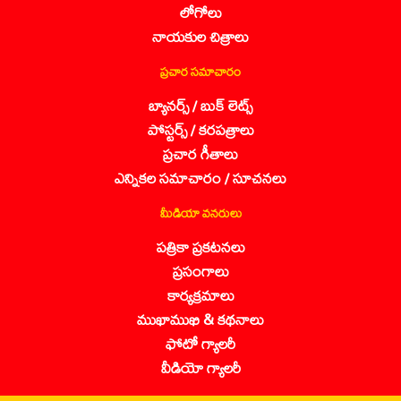
లోగోలు
నాయకుల చిత్రాలు
ప్రచార సమాచారం
బ్యానర్స్ / బుక్ లెట్స్
పోస్టర్స్ / కరపత్రాలు
ప్రచార గీతాలు
ఎన్నికల సమాచారం / సూచనలు
మీడియా వనరులు
పత్రికా ప్రకటనలు
ప్రసంగాలు
కార్యక్రమాలు
ముఖాముఖి & కథనాలు
ఫోటో గ్యాలరీ
వీడియో గ్యాలరీ