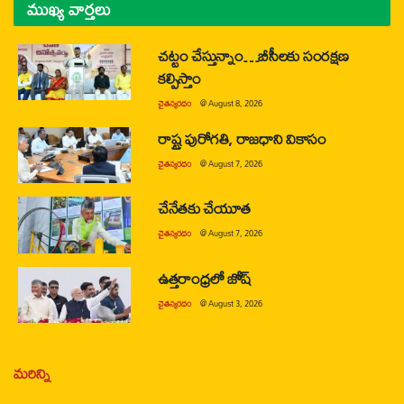
ముఖ్య వార్తలు
చట్టం చేస్తున్నాం…బీసీలకు సంరక్షణ
కల్పిస్తాం
చైతన్యరధం
@
August 8, 2026
రాష్ట్ర పురోగతి, రాజధాని వికాసం
చైతన్యరధం
@
August 7, 2026
చేనేతకు చేయూత
చైతన్యరధం
@
August 7, 2026
ఉత్తరాంధ్రలో జోష్
చైతన్యరధం
@
August 3, 2026
మరిన్ని