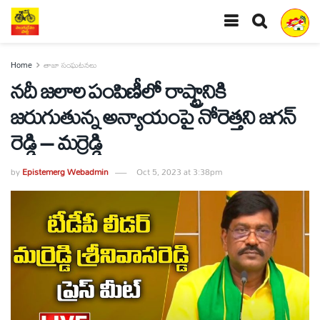
Home
తాజా సంఘటనలు
నదీ జలాల పంపిణీలో రాష్ట్రానికి
జరుగుతున్న అన్యాయంపై నోరెత్తని జగన్
రెడ్డి – మర్రెడ్డి
by
Epistemerg Webadmin
Oct 5, 2023 at 3:38pm