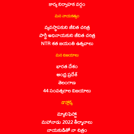
కార్య నిర్వాహక వర్గం
మన నాయకత్వం
వ్యవస్థాపకుని జీవిత చరిత్ర
పార్టీ అధినాయకుని జీవిత చరిత్ర
NTR శత జయంతి ఉత్సవాలు
మన విజయాలు
భారత దేశం
ఆంధ్ర ప్రదేశ్
తెలంగాణ
44 సంవత్సరాల విజయాలు
డౌన్లోడ్స్
మ్యానిఫెస్టో
మహానాడు 2022 తీర్మానాలు
నాయకుడితో నా చిత్రం