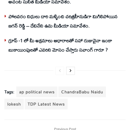
ఆచంట సునీత మీడియా సమావేశం.
పోలవరం నిధులు దారి మళ్ళించి చరిత్రహీనుడిగా మిగిలిపోయిన
జగన్ రెడ్డి – దేవినేని ఉమ మీడియా సమావేశం.
గ్రూప్ -1 లో మీ అక్రమాలు ఆధారాలతో సహా రుజువైనా ఇంకా
బుకాయింపులతో ఎవరిని మోసం చేస్తారు సవాంగ్ గారూ ?
Tags:
ap political news
ChandraBabu Naidu
lokesh
TDP Latest News
Previous Post