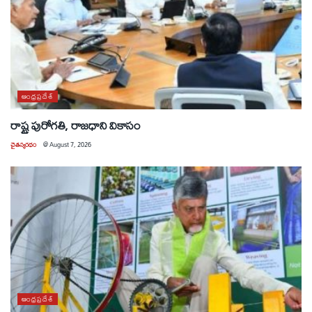
ఆంధ్రప్రదేశ్
రాష్ట్ర పురోగతి, రాజధాని వికాసం
చైతన్యరధం
@
August 7, 2026
ఆంధ్రప్రదేశ్