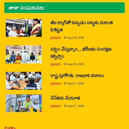
తాజా సంఘటనలు
జీఐ ట్యాగ్‌తో కుప్పడం పట్టుకు మరింత
విశిష్టత
చైతన్యరధం
@
August 8, 2026
చట్టం చేస్తున్నాం…బీసీలకు సంరక్షణ
కల్పిస్తాం
చైతన్యరధం
@
August 8, 2026
రాష్ట్ర పురోగతి, రాజధాని వికాసం
చైతన్యరధం
@
August 7, 2026
చేనేతకు చేయూత
చైతన్యరధం
@
August 7, 2026
మరిన్ని