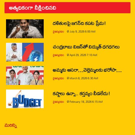
అత్యధికంగా వీక్షించినవి
దళితులపై జగన్‌ది కపట ప్రేమ!
చైతన్యరధం
@
July 9, 2026 6:00 AM
చంద్రబాబు విజన్‌తో విద్యుత్ ధగధగలు
చైతన్యరధం
@
April 29, 2026 7:10 AM
అమ్మకు ఆసరా…చెల్లెమ్మలకు భరోసా…
చైతన్యరధం
@
March 8, 2026 6:30 AM
కష్టాలు ఉన్నా.. కర్తవ్యం వీడలేదు!
చైతన్యరధం
@
February 18, 2026 6:15 AM
మరిన్ని