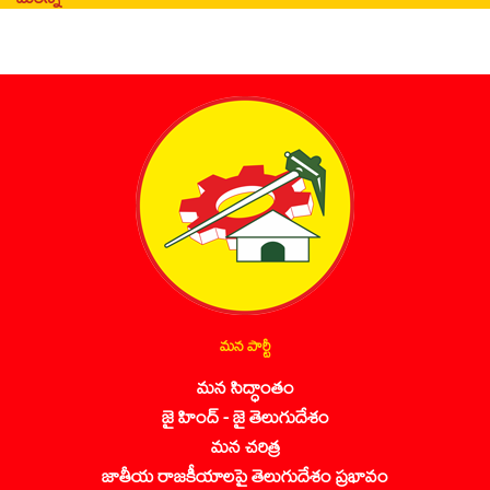
మన పార్టీ
మన సిద్ధాంతం
జై హింద్ - జై తెలుగుదేశం
మన చరిత్ర
జాతీయ రాజకీయాలపై తెలుగుదేశం ప్రభావం