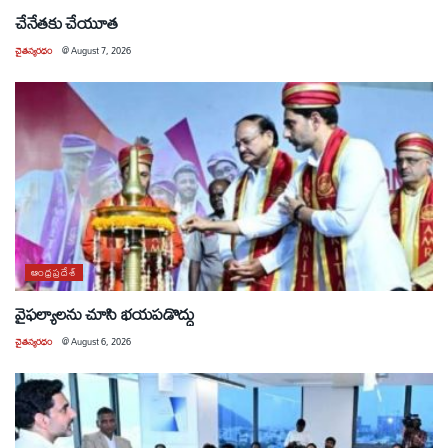
చేనేతకు చేయూత
చైతన్యరధం
@
August 7, 2026
ఆంధ్రప్రదేశ్
వైఫల్యాలను చూసి భయపడొద్దు
చైతన్యరధం
@
August 6, 2026