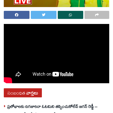
సంబంధిత
వార్తలు
ప్రలోభాలకు దిగజారినా ఓటమిని తప్పించుకోలేవ్ జగన్ రెడ్డీ –