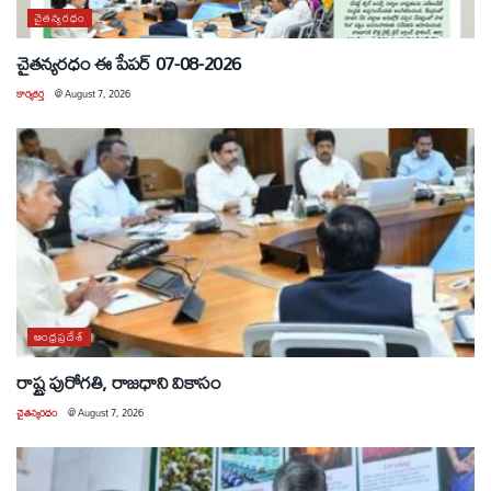
చైతన్యరధం
చైతన్యరధం ఈ పేపర్ 07-08-2026
కార్యకర్త
@
August 7, 2026
ఆంధ్రప్రదేశ్
రాష్ట్ర పురోగతి, రాజధాని వికాసం
చైతన్యరధం
@
August 7, 2026