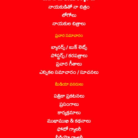
నాయకుడితో నా చిత్రం
లోగోలు
నాయకుల చిత్రాలు
ప్రచార సమాచారం
బ్యానర్స్ / బుక్ లెట్స్
పోస్టర్స్ / కరపత్రాలు
ప్రచార గీతాలు
ఎన్నికల సమాచారం / సూచనలు
మీడియా వనరులు
పత్రికా ప్రకటనలు
ప్రసంగాలు
కార్యక్రమాలు
ముఖాముఖి & కథనాలు
ఫోటో గ్యాలరీ
వీడియో గ్యాలరీ