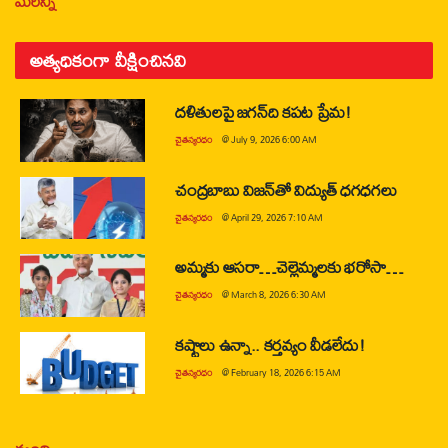
మరిన్ని
అత్యధికంగా వీక్షించినవి
దళితులపై జగన్‌ది కపట ప్రేమ!
చైతన్యరధం
@
July 9, 2026 6:00 AM
చంద్రబాబు విజన్‌తో విద్యుత్ ధగధగలు
చైతన్యరధం
@
April 29, 2026 7:10 AM
అమ్మకు ఆసరా…చెల్లెమ్మలకు భరోసా…
చైతన్యరధం
@
March 8, 2026 6:30 AM
కష్టాలు ఉన్నా.. కర్తవ్యం వీడలేదు!
చైతన్యరధం
@
February 18, 2026 6:15 AM