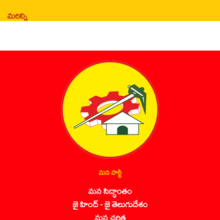
మరిన్ని
మన పార్టీ
మన సిద్ధాంతం
జై హింద్ - జై తెలుగుదేశం
మన చరిత్ర