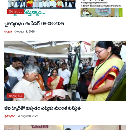
చైతన్యరధం
చైతన్యరధం ఈ పేపర్ 08-08-2026
కార్యకర్త
@
August 8, 2026
ఆంధ్రప్రదేశ్
జీఐ ట్యాగ్‌తో కుప్పడం పట్టుకు మరింత విశిష్టత
చైతన్యరధం
@
August 8, 2026