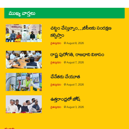
ముఖ్య వార్తలు
చట్టం చేస్తున్నాం…బీసీలకు సంరక్షణ
కల్పిస్తాం
చైతన్యరధం
@
August 8, 2026
రాష్ట్ర పురోగతి, రాజధాని వికాసం
చైతన్యరధం
@
August 7, 2026
చేనేతకు చేయూత
చైతన్యరధం
@
August 7, 2026
ఉత్తరాంధ్రలో జోష్
చైతన్యరధం
@
August 3, 2026