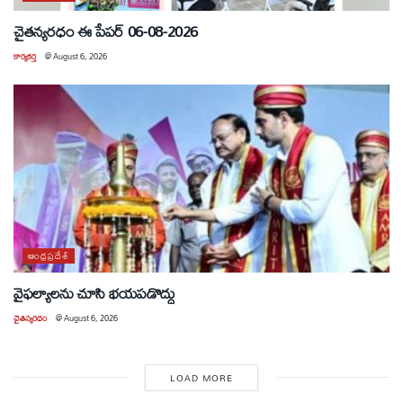
చైతన్యరధం ఈ పేపర్ 06-08-2026
కార్యకర్త
@
August 6, 2026
ఆంధ్రప్రదేశ్
వైఫల్యాలను చూసి భయపడొద్దు
చైతన్యరధం
@
August 6, 2026
LOAD MORE