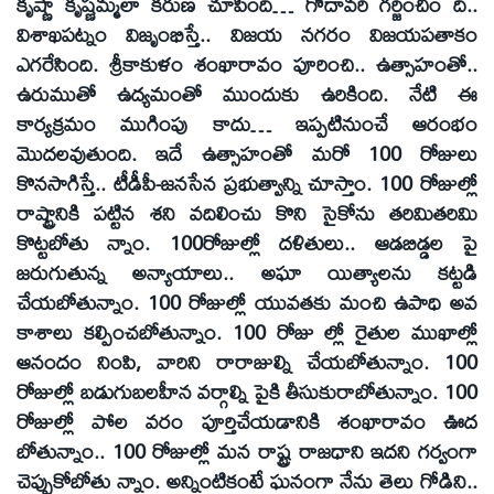
కృష్ణా కృష్ణమ్మలా కరుణ చూపింది… గోదావరి గర్జించిం ది..
విశాఖపట్నం విజృంభిస్తే.. విజయ నగరం విజయపతాకం
ఎగరేసింది. శ్రీకాకుళం శంఖారావం పూరించి.. ఉత్సాహంతో..
ఉరుముతో ఉద్యమంతో ముందుకు ఉరికింది. నేటి ఈ
కార్యక్రమం ముగింపు కాదు… ఇప్పటినుంచే ఆరంభం
మొదలవుతుంది. ఇదే ఉత్సాహంతో మరో 100 రోజులు
కొనసాగిస్తే.. టీడీపీ-జనసేన ప్రభుత్వాన్ని చూస్తాం. 100 రోజుల్లో
రాష్ట్రానికి పట్టిన శని వదిలించు కొని సైకోను తరిమితరిమి
కొట్టబోతు న్నాం. 100రోజుల్లో దళితులు.. ఆడబిడ్డల పై
జరుగుతున్న అన్యాయాలు.. అఘా యిత్యాలను కట్టడి
చేయబోతున్నాం. 100 రోజుల్లో యువతకు మంచి ఉపాధి అవ
కాశాలు కల్పించబోతున్నాం. 100 రోజు ల్లో రైతుల ముఖాల్లో
ఆనందం నింపి, వారిని రారాజుల్ని చేయబోతున్నాం. 100
రోజుల్లో బడుగుబలహీన వర్గాల్ని పైకి తీసుకురాబోతున్నాం. 100
రోజుల్లో పోల వరం పూర్తిచేయడానికి శంఖారావం ఊద
బోతున్నాం.. 100 రోజుల్లో మన రాష్ట్ర రాజధాని ఇదని గర్వంగా
చెప్పుకోబోతు న్నాం. అన్నింటికంటే ఘనంగా నేను తెలు గోడిని..