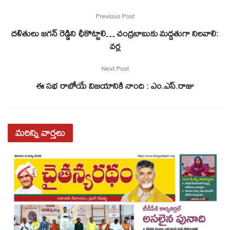
Previous Post
దళితులు జగన్‌ రెడ్డిని ఛీకొట్టాలి… చంద్రబాబుకు మద్దతుగా నిలవాలి:
వర్ల
Next Post
ఈ సభ రాబోయే విజయానికి నాంది : ఎం.ఎస్‌.రాజు
మరిన్ని
వార్తలు