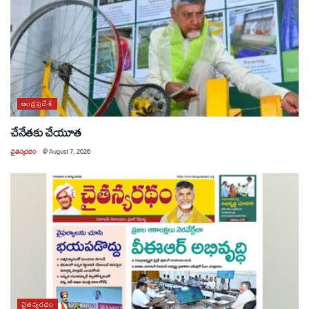
ఆంధ్రప్రదేశ్
చేనేతకు చేయూత
చైతన్యరధం
@
August 7, 2026
చైతన్యరధం