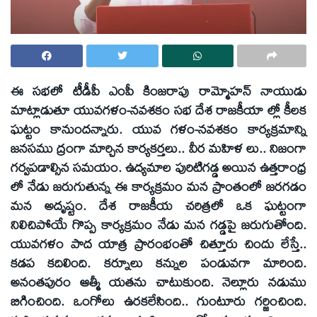
ఈ సభలో టీడీపీ ఎంపీ కింజరాపు రామ్మోహన్‌ నాయుడు
మాట్లాడుతూ యువగళం-నవశకం సభ దేశ రాజకీయా ల్లో కీలక
ఘట్టం కానుందన్నారు. యువ గళం-నవశకం కార్యక్రమాన్ని
జనసము ద్రంగా మార్చిన కార్యకర్తలు.. వీర మహిళ లు.. నిజంగా
గర్వపడాల్సిన సమయం. ఉద్యమాల పురిటిగడ్డ అయిన ఉత్తరాంధ్ర
లో నేడు జరుగుతున్న ఈ కార్యక్రమం మన ప్రాంతంలో జరగడం
మన అదృష్టం. దేశ రాజకీయ చరిత్రలో ఒక ఘట్టంగా
నిలిచిపోయే గొప్ప కార్యక్రమం నేడు మన గడ్డపై జరుగుతోంది.
యువగళం పాద యాత్ర ప్రారంభంతో చిత్తూరు చిందు లేస్తే..
కడప కదిలింది. కర్నూలు కన్నుల పండువగా మారింది.
అనంతపురం ఆత్మీ యతను చాటుకుంది. నెల్లూరు నడుము
బిగించింది. ఒంగోలు ఉరకలేసింది.. గుంటూరు గర్జించింది.