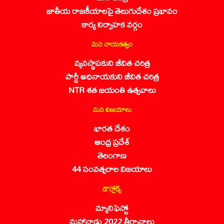
జాతీయ రాజకీయాలపై తెలుగుదేశం ప్రభావం
కార్య నిర్వాహక వర్గం
మన నాయకత్వం
వ్యవస్థాపకుని జీవిత చరిత్ర
పార్టీ అధినాయకుని జీవిత చరిత్ర
NTR శత జయంతి ఉత్సవాలు
మన విజయాలు
భారత దేశం
ఆంధ్ర ప్రదేశ్
తెలంగాణ
44 సంవత్సరాల విజయాలు
డౌన్లోడ్స్
మ్యానిఫెస్టో
మహానాడు 2022 తీర్మానాలు