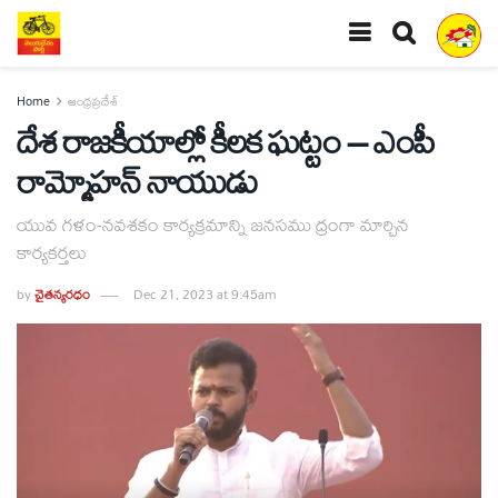
Home
ఆంధ్రప్రదేశ్
దేశ రాజకీయాల్లో కీలక ఘట్టం – ఎంపీ
రామ్మోహన్‌ నాయుడు
యువ గళం-నవశకం కార్యక్రమాన్ని జనసము ద్రంగా మార్చిన
కార్యకర్తలు
by
చైతన్యరధం
Dec 21, 2023 at 9:45am