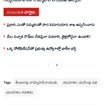
సంబంధిత
వార్తలు
ప్రధాని ఎంతో నమ్మకంతో పౌర విమానయాన శాఖ అప్పగించారు
మేం వచ్చాక రౌడీలు దేశమైనా వదలాలి, జైళ్లలోనైనా ఉండాలి!
ఒక్క నోటిఫికేషన్‌తో ప్రభుత్వ ఉద్యోగాల్లో ఖాళీల భర్తీ
Tags:
కింజరాపు రామ్మోహన్‌నాయుడు
యువగళం ముగింపు సభ
యువగళం-నవశకం