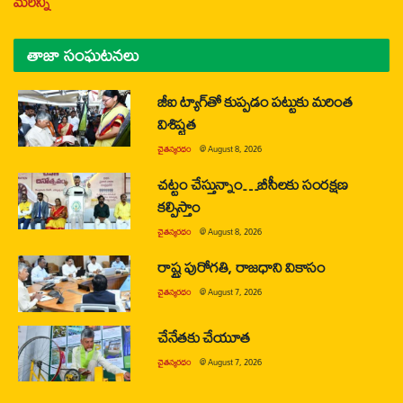
మరిన్ని
తాజా సంఘటనలు
జీఐ ట్యాగ్‌తో కుప్పడం పట్టుకు మరింత
విశిష్టత
చైతన్యరధం
@
August 8, 2026
చట్టం చేస్తున్నాం…బీసీలకు సంరక్షణ
కల్పిస్తాం
చైతన్యరధం
@
August 8, 2026
రాష్ట్ర పురోగతి, రాజధాని వికాసం
చైతన్యరధం
@
August 7, 2026
చేనేతకు చేయూత
చైతన్యరధం
@
August 7, 2026