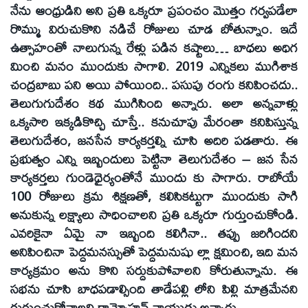
నేను ఆంధ్రుడిని అని ప్రతి ఒక్కరూ ప్రపంచం మొత్తం గర్వపడేలా
రొమ్ము విరుచుకొని నడిచే రోజులు చూడ బోతున్నాం. ఇదే
ఉత్సాహంతో నాలుగున్న రేళ్లు పడిన కష్టాలు… బాధలు అధిగ
మించి మనం ముందుకు సాగాలి. 2019 ఎన్నికలు ముగిశాక
చంద్రబాబు పని అయి పోయింది.. పసుపు రంగు కనిపించదు..
తెలుగుగుదేశం కథ ముగిసింది అన్నారు. అలా అన్నవాళ్లు
ఒక్కసారి ఇక్కడికొచ్చి చూస్తే.. కనుచూపు మేరంతా కనిపిస్తున్న
తెలుగుదేశం, జనసేన కార్యకర్తల్ని చూసి అదిరి పడతారు. ఈ
ప్రభుత్వం ఎన్ని ఇబ్బందులు పెట్టినా తెలుగుదేశం – జన సేన
కార్యకర్తలు గుండెధైర్యంతోనే ముందు కు సాగారు. రాబోయే
100 రోజులు క్రమ శిక్షణతో, కలిసికట్టుగా ముందుకు సాగి
అనుకున్న లక్ష్యాలు సాధించాలని ప్రతి ఒక్కరూ గుర్తుంచుకోండి.
ఎవరికైనా ఏమై నా ఇబ్బంది కలిగినా.. తప్పు జరిగిందని
అనిపించినా పెద్దమనస్సుతో పెద్దమనుషు ల్లా క్షమించి, ఇది మన
కార్యక్రమం అను కొని సర్దుకుపోవాలని కోరుతున్నాను. ఈ
సభను చూసి బాధపడాల్సింది తాడేపల్లి లోని పిల్లి మాత్రమేనని
గుర్తుంచుకోవాలని రామ్మోహన్‌ నాయుడు అన్నారు.