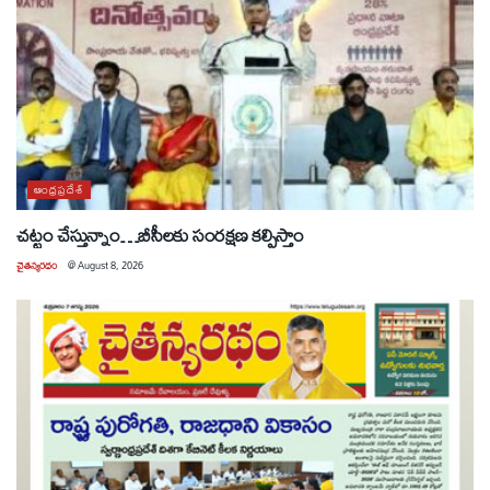
ఆంధ్రప్రదేశ్
చట్టం చేస్తున్నాం…బీసీలకు సంరక్షణ కల్పిస్తాం
చైతన్యరధం
@
August 8, 2026