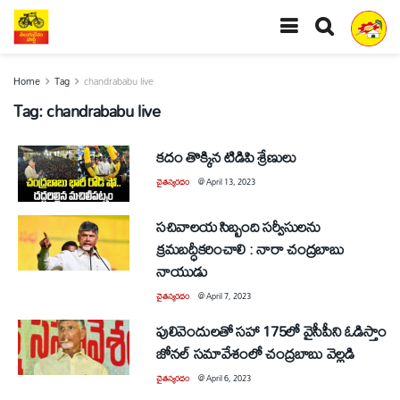
Home
Tag
chandrababu live
Tag:
chandrababu live
కదం తొక్కిన టిడిపి శ్రేణులు
చైతన్యరధం
@
April 13, 2023
సచివాలయ సిబ్బంది సర్వీసులను
క్రమబద్ధీకరించాలి : నారా చంద్రబాబు
నాయుడు
చైతన్యరధం
@
April 7, 2023
పులివెందులతో సహా 175లో వైసీపీని ఓడిస్తాం
జోనల్ సమావేశంలో చంద్రబాబు వెల్లడి
చైతన్యరధం
@
April 6, 2023