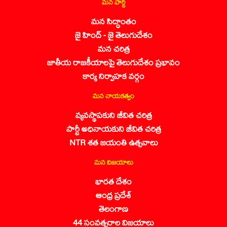
మన పార్టీ
మన సిద్ధాంతం
జై హింద్ - జై తెలుగుదేశం
మన చరిత్ర
జాతీయ రాజకీయాలపై తెలుగుదేశం ప్రభావం
కార్య నిర్వాహక వర్గం
మన నాయకత్వం
వ్యవస్థాపకుని జీవిత చరిత్ర
పార్టీ అధినాయకుని జీవిత చరిత్ర
NTR శత జయంతి ఉత్సవాలు
మన విజయాలు
భారత దేశం
ఆంధ్ర ప్రదేశ్
తెలంగాణ
44 సంవత్సరాల విజయాలు