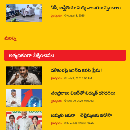
ఏపీ, ఆస్ట్రేలియా మధ్య నాలుగు ఒప్పందాలు
చైతన్యరధం
@
August 3, 2026
మరిన్ని
అత్యధికంగా వీక్షించినవి
దళితులపై జగన్‌ది కపట ప్రేమ!
చైతన్యరధం
@
July 9, 2026 6:00 AM
చంద్రబాబు విజన్‌తో విద్యుత్ ధగధగలు
చైతన్యరధం
@
April 29, 2026 7:10 AM
అమ్మకు ఆసరా…చెల్లెమ్మలకు భరోసా…
చైతన్యరధం
@
March 8, 2026 6:30 AM