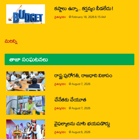
కష్టాలు ఉన్నా.. కర్తవ్యం వీడలేదు!
చైతన్యరధం
@
February 18, 2026 6:15 AM
మరిన్ని
తాజా సంఘటనలు
రాష్ట్ర పురోగతి, రాజధాని వికాసం
చైతన్యరధం
@
August 7, 2026
చేనేతకు చేయూత
చైతన్యరధం
@
August 7, 2026
వైఫల్యాలను చూసి భయపడొద్దు
చైతన్యరధం
@
August 6, 2026