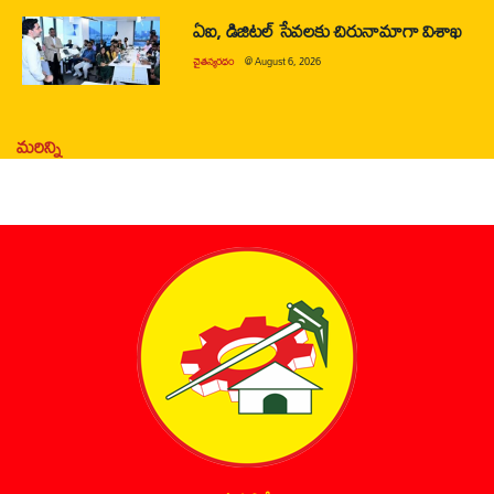
ఏఐ, డిజిటల్ సేవలకు చిరునామాగా విశాఖ
చైతన్యరధం
@
August 6, 2026
మరిన్ని