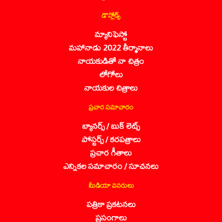
డౌన్లోడ్స్
మ్యానిఫెస్టో
మహానాడు 2022 తీర్మానాలు
నాయకుడితో నా చిత్రం
లోగోలు
నాయకుల చిత్రాలు
ప్రచార సమాచారం
బ్యానర్స్ / బుక్ లెట్స్
పోస్టర్స్ / కరపత్రాలు
ప్రచార గీతాలు
ఎన్నికల సమాచారం / సూచనలు
మీడియా వనరులు
పత్రికా ప్రకటనలు
ప్రసంగాలు