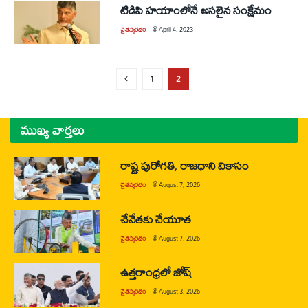
టిడిపి హయాంలోనే అసలైన సంక్షేమం
చైతన్యరధం
@
April 4, 2023
1
2
ముఖ్య వార్తలు
రాష్ట్ర పురోగతి, రాజధాని వికాసం
చైతన్యరధం
@
August 7, 2026
చేనేతకు చేయూత
చైతన్యరధం
@
August 7, 2026
ఉత్తరాంధ్రలో జోష్
చైతన్యరధం
@
August 3, 2026