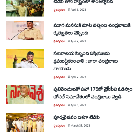
టిడిపి తోనే రాష్ట్రంలో శాంతిస్థాపన
చైతన్యరధం
@
April 8, 2023
మూగ మ‌న‌సుకి మాట వ‌చ్చింది చంద్ర‌బాబుకి
కృత‌జ్ఞ‌త‌లు చెప్పింది
చైతన్యరధం
@
April 7, 2023
సచివాలయ సిబ్బంది సర్వీసులను
క్రమబద్ధీకరించాలి : నారా చంద్రబాబు
నాయుడు
చైతన్యరధం
@
April 7, 2023
పులివెందులతో సహా 175లో వైసీపీని ఓడిస్తాం
జోనల్ సమావేశంలో చంద్రబాబు వెల్లడి
చైతన్యరధం
@
April 6, 2023
పూర్వవైభవం దిశగా టిడిపి
చైతన్యరధం
@
March 31, 2023