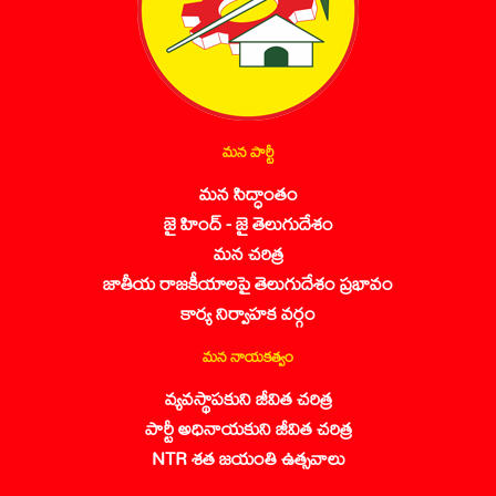
మన పార్టీ
మన సిద్ధాంతం
జై హింద్ - జై తెలుగుదేశం
మన చరిత్ర
జాతీయ రాజకీయాలపై తెలుగుదేశం ప్రభావం
కార్య నిర్వాహక వర్గం
మన నాయకత్వం
వ్యవస్థాపకుని జీవిత చరిత్ర
పార్టీ అధినాయకుని జీవిత చరిత్ర
NTR శత జయంతి ఉత్సవాలు