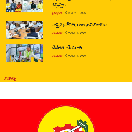
కల్పిస్తాం
చైతన్యరధం
@
August 8, 2026
రాష్ట్ర పురోగతి, రాజధాని వికాసం
చైతన్యరధం
@
August 7, 2026
చేనేతకు చేయూత
చైతన్యరధం
@
August 7, 2026
మరిన్ని