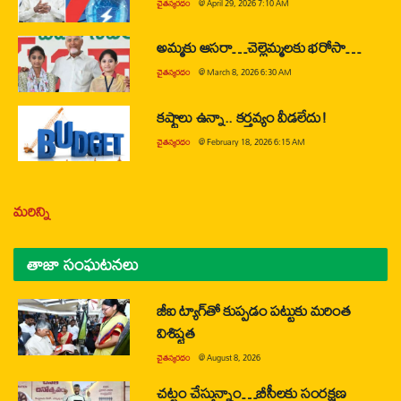
చైతన్యరధం
@
April 29, 2026 7:10 AM
అమ్మకు ఆసరా…చెల్లెమ్మలకు భరోసా…
చైతన్యరధం
@
March 8, 2026 6:30 AM
కష్టాలు ఉన్నా.. కర్తవ్యం వీడలేదు!
చైతన్యరధం
@
February 18, 2026 6:15 AM
మరిన్ని
తాజా సంఘటనలు
జీఐ ట్యాగ్‌తో కుప్పడం పట్టుకు మరింత
విశిష్టత
చైతన్యరధం
@
August 8, 2026
చట్టం చేస్తున్నాం…బీసీలకు సంరక్షణ