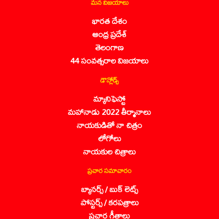
మన విజయాలు
భారత దేశం
ఆంధ్ర ప్రదేశ్
తెలంగాణ
44 సంవత్సరాల విజయాలు
డౌన్లోడ్స్
మ్యానిఫెస్టో
మహానాడు 2022 తీర్మానాలు
నాయకుడితో నా చిత్రం
లోగోలు
నాయకుల చిత్రాలు
ప్రచార సమాచారం
బ్యానర్స్ / బుక్ లెట్స్
పోస్టర్స్ / కరపత్రాలు
ప్రచార గీతాలు