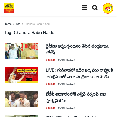
Home
Tag
Chandra Babu Naidu
Tag:
Chandra Babu Naidu
వైసీపీని అష్టదిగ్బందనం చేసిన చంద్రబాబు,
లోకేష్
చైతన్యరధం
@
April 15, 2023
LIVE : గుడివాడలో ఇదేం ఖర్మ మన రాష్ట్రానికి
కార్యక్రమంలో నారా చంద్రబాబు నాయుడు
చైతన్యరధం
@
April 13, 2023
టీడీపీ అధికారంలోకి వస్తేనే సర్పంచ్ లకు
పూర్వ వైభవం
చైతన్యరధం
@
April 12, 2023