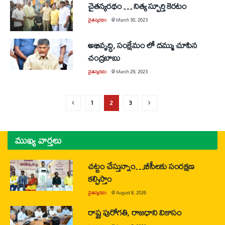
చైతన్యరథం … నిత్య స్ఫూర్తి కెరటం
చైతన్యరధం
@
March 30, 2023
అభివృద్ధి, సంక్షేమం లో దమ్ము చూపిన
చంద్రబాబు
చైతన్యరధం
@
March 29, 2023
1
2
3
ముఖ్య వార్తలు
చట్టం చేస్తున్నాం…బీసీలకు సంరక్షణ
కల్పిస్తాం
చైతన్యరధం
@
August 8, 2026
రాష్ట్ర పురోగతి, రాజధాని వికాసం