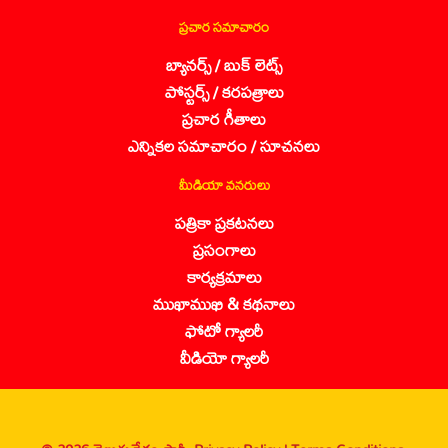
ప్రచార సమాచారం
బ్యానర్స్ / బుక్ లెట్స్
పోస్టర్స్ / కరపత్రాలు
ప్రచార గీతాలు
ఎన్నికల సమాచారం / సూచనలు
మీడియా వనరులు
పత్రికా ప్రకటనలు
ప్రసంగాలు
కార్యక్రమాలు
ముఖాముఖి & కథనాలు
ఫోటో గ్యాలరీ
వీడియో గ్యాలరీ