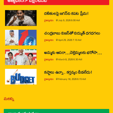
అత్యధికంగా వీక్షించినవి
దళితులపై జగన్‌ది కపట ప్రేమ!
చైతన్యరధం
@
July 9, 2026 6:00 AM
చంద్రబాబు విజన్‌తో విద్యుత్ ధగధగలు
చైతన్యరధం
@
April 29, 2026 7:10 AM
అమ్మకు ఆసరా…చెల్లెమ్మలకు భరోసా…
చైతన్యరధం
@
March 8, 2026 6:30 AM
కష్టాలు ఉన్నా.. కర్తవ్యం వీడలేదు!
చైతన్యరధం
@
February 18, 2026 6:15 AM
మరిన్ని