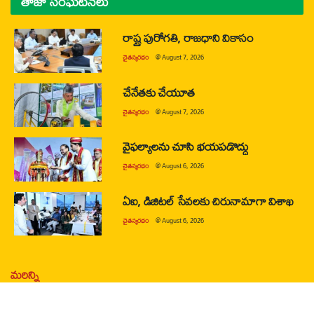
తాజా సంఘటనలు
రాష్ట్ర పురోగతి, రాజధాని వికాసం
చైతన్యరధం
@
August 7, 2026
చేనేతకు చేయూత
చైతన్యరధం
@
August 7, 2026
వైఫల్యాలను చూసి భయపడొద్దు
చైతన్యరధం
@
August 6, 2026
ఏఐ, డిజిటల్ సేవలకు చిరునామాగా విశాఖ
చైతన్యరధం
@
August 6, 2026
మరిన్ని