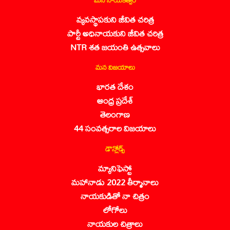
వ్యవస్థాపకుని జీవిత చరిత్ర
పార్టీ అధినాయకుని జీవిత చరిత్ర
NTR శత జయంతి ఉత్సవాలు
మన విజయాలు
భారత దేశం
ఆంధ్ర ప్రదేశ్
తెలంగాణ
44 సంవత్సరాల విజయాలు
డౌన్లోడ్స్
మ్యానిఫెస్టో
మహానాడు 2022 తీర్మానాలు
నాయకుడితో నా చిత్రం
లోగోలు
నాయకుల చిత్రాలు