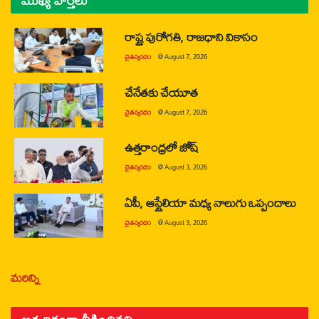
ముఖ్య వార్తలు
రాష్ట్ర పురోగతి, రాజధాని వికాసం
చైతన్యరధం
@
August 7, 2026
చేనేతకు చేయూత
చైతన్యరధం
@
August 7, 2026
ఉత్తరాంధ్రలో జోష్
చైతన్యరధం
@
August 3, 2026
ఏపీ, ఆస్ట్రేలియా మధ్య నాలుగు ఒప్పందాలు
చైతన్యరధం
@
August 3, 2026
మరిన్ని