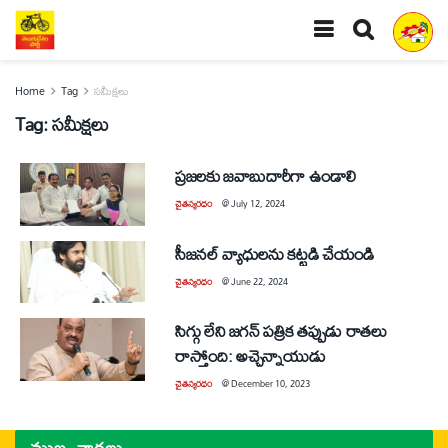
Home
Tag
సమీక్షలు
Tag:
సమీక్షలు
ప్రజలకు జవాబుదారీగా ఉండాలి
చైతన్యరధం
@
July 12, 2024
సీజనల్‌ వ్యాధులను కట్టడి చేయండి
చైతన్యరధం
@
June 22, 2024
సిగ్గు లేని జగన్‌ పత్రిక తప్పుడు రాతలు
రాస్తోంది: అచ్చెన్నాయుడు
చైతన్యరధం
@
December 10, 2023