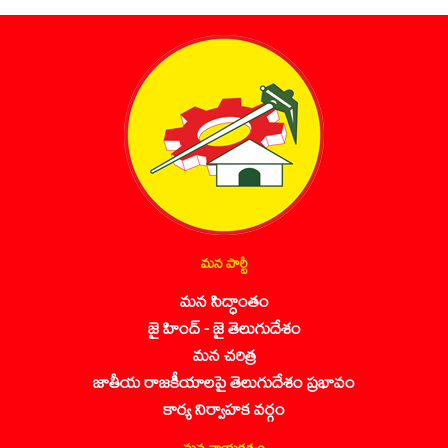
మన పార్టీ
మన సిద్ధాంతం
జై హింద్ - జై తెలుగుదేశం
మన చరిత్ర
జాతీయ రాజకీయాలపై తెలుగుదేశం ప్రభావం
కార్య నిర్వాహక వర్గం
మన నాయకత్వం