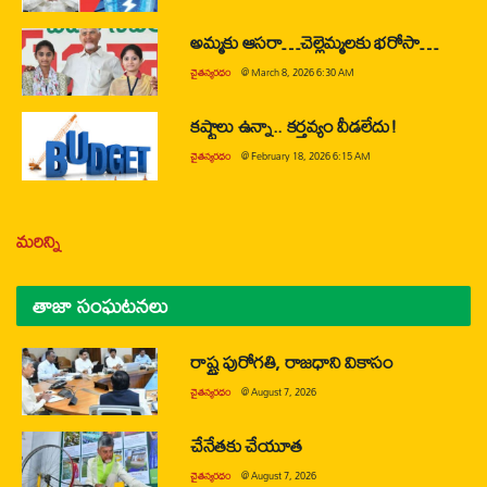
అమ్మకు ఆసరా…చెల్లెమ్మలకు భరోసా…
చైతన్యరధం
@
March 8, 2026 6:30 AM
కష్టాలు ఉన్నా.. కర్తవ్యం వీడలేదు!
చైతన్యరధం
@
February 18, 2026 6:15 AM
మరిన్ని
తాజా సంఘటనలు
రాష్ట్ర పురోగతి, రాజధాని వికాసం
చైతన్యరధం
@
August 7, 2026
చేనేతకు చేయూత
చైతన్యరధం
@
August 7, 2026