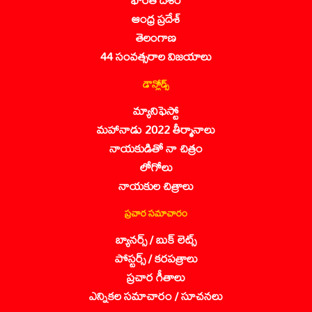
ఆంధ్ర ప్రదేశ్
తెలంగాణ
44 సంవత్సరాల విజయాలు
డౌన్లోడ్స్
మ్యానిఫెస్టో
మహానాడు 2022 తీర్మానాలు
నాయకుడితో నా చిత్రం
లోగోలు
నాయకుల చిత్రాలు
ప్రచార సమాచారం
బ్యానర్స్ / బుక్ లెట్స్
పోస్టర్స్ / కరపత్రాలు
ప్రచార గీతాలు
ఎన్నికల సమాచారం / సూచనలు