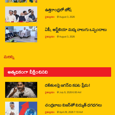
ఉత్తరాంధ్రలో జోష్
చైతన్యరధం
@
August 3, 2026
ఏపీ, ఆస్ట్రేలియా మధ్య నాలుగు ఒప్పందాలు
చైతన్యరధం
@
August 3, 2026
మరిన్ని
అత్యధికంగా వీక్షించినవి
దళితులపై జగన్‌ది కపట ప్రేమ!
చైతన్యరధం
@
July 9, 2026 6:00 AM
చంద్రబాబు విజన్‌తో విద్యుత్ ధగధగలు
చైతన్యరధం
@
April 29, 2026 7:10 AM