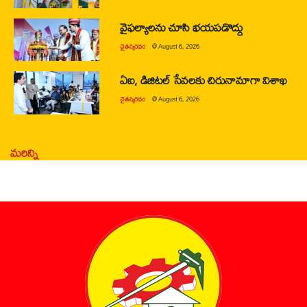
వైఫల్యాలను చూసి భయపడొద్దు
చైతన్యరధం
@
August 6, 2026
ఏఐ, డిజిటల్ సేవలకు చిరునామాగా విశాఖ
చైతన్యరధం
@
August 6, 2026
మరిన్ని