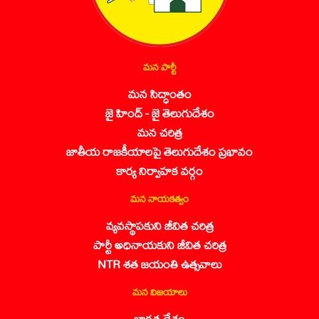
మన పార్టీ
మన సిద్ధాంతం
జై హింద్ - జై తెలుగుదేశం
మన చరిత్ర
జాతీయ రాజకీయాలపై తెలుగుదేశం ప్రభావం
కార్య నిర్వాహక వర్గం
మన నాయకత్వం
వ్యవస్థాపకుని జీవిత చరిత్ర
పార్టీ అధినాయకుని జీవిత చరిత్ర
NTR శత జయంతి ఉత్సవాలు
మన విజయాలు
భారత దేశం