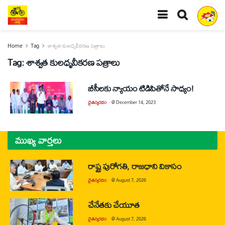
Home
Tag
శాశ్వత కులధృవీకరణ పత్రాలు
Tag:
శాశ్వత కులధృవీకరణ పత్రాలు
బీసీలకు న్యాయం టిడిపితోనే సాధ్యం!
చైతన్యరధం
@
December 14, 2023
ముఖ్య వార్తలు
రాష్ట్ర పురోగతి, రాజధాని వికాసం
చైతన్యరధం
@
August 7, 2026
చేనేతకు చేయూత
చైతన్యరధం
@
August 7, 2026