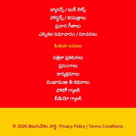
బ్యానర్స్ / బుక్ లెట్స్
పోస్టర్స్ / కరపత్రాలు
ప్రచార గీతాలు
ఎన్నికల సమాచారం / సూచనలు
మీడియా వనరులు
పత్రికా ప్రకటనలు
ప్రసంగాలు
కార్యక్రమాలు
ముఖాముఖి & కథనాలు
ఫోటో గ్యాలరీ
వీడియో గ్యాలరీ
© 2026 తెలుగుదేశం పార్టీ.
Privacy Policy |
Terms Conditions.