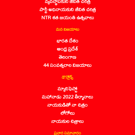
వ్యవస్థాపకుని జీవిత చరిత్ర
పార్టీ అధినాయకుని జీవిత చరిత్ర
NTR శత జయంతి ఉత్సవాలు
మన విజయాలు
భారత దేశం
ఆంధ్ర ప్రదేశ్
తెలంగాణ
44 సంవత్సరాల విజయాలు
డౌన్లోడ్స్
మ్యానిఫెస్టో
మహానాడు 2022 తీర్మానాలు
నాయకుడితో నా చిత్రం
లోగోలు
నాయకుల చిత్రాలు
ప్రచార సమాచారం