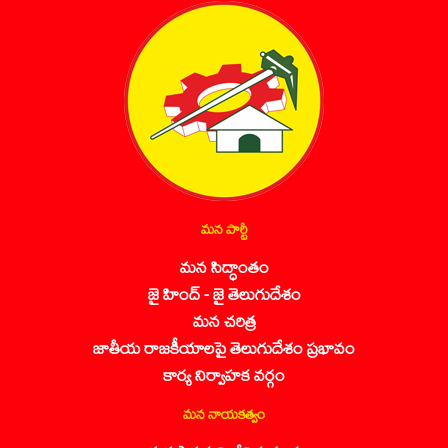
మన పార్టీ
మన సిద్ధాంతం
జై హింద్ - జై తెలుగుదేశం
మన చరిత్ర
జాతీయ రాజకీయాలపై తెలుగుదేశం ప్రభావం
కార్య నిర్వాహక వర్గం
మన నాయకత్వం