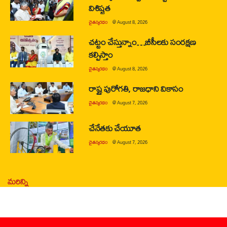
విశిష్టత
చైతన్యరధం
@
August 8, 2026
చట్టం చేస్తున్నాం…బీసీలకు సంరక్షణ
కల్పిస్తాం
చైతన్యరధం
@
August 8, 2026
రాష్ట్ర పురోగతి, రాజధాని వికాసం
చైతన్యరధం
@
August 7, 2026
చేనేతకు చేయూత
చైతన్యరధం
@
August 7, 2026
మరిన్ని