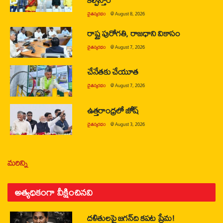
చైతన్యరధం
@
August 8, 2026
రాష్ట్ర పురోగతి, రాజధాని వికాసం
చైతన్యరధం
@
August 7, 2026
చేనేతకు చేయూత
చైతన్యరధం
@
August 7, 2026
ఉత్తరాంధ్రలో జోష్
చైతన్యరధం
@
August 3, 2026
మరిన్ని
అత్యధికంగా వీక్షించినవి
దళితులపై జగన్‌ది కపట ప్రేమ!