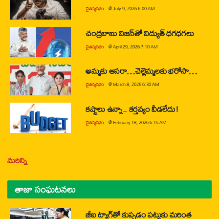
చైతన్యరధం
@
July 9, 2026 6:00 AM
చంద్రబాబు విజన్‌తో విద్యుత్ ధగధగలు
చైతన్యరధం
@
April 29, 2026 7:10 AM
అమ్మకు ఆసరా…చెల్లెమ్మలకు భరోసా…
చైతన్యరధం
@
March 8, 2026 6:30 AM
కష్టాలు ఉన్నా.. కర్తవ్యం వీడలేదు!
చైతన్యరధం
@
February 18, 2026 6:15 AM
మరిన్ని
తాజా సంఘటనలు
జీఐ ట్యాగ్‌తో కుప్పడం పట్టుకు మరింత