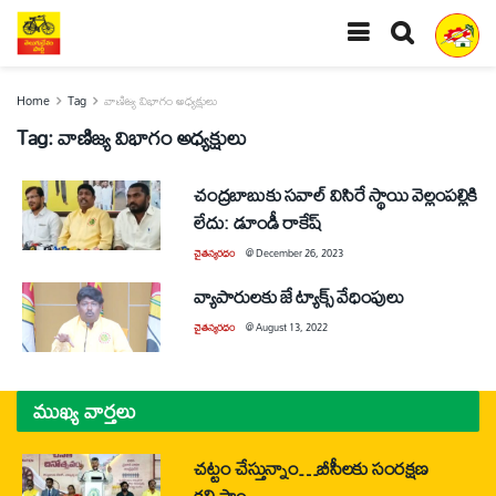
Home
Tag
వాణిజ్య విభాగం అధ్యక్షులు
Tag:
వాణిజ్య విభాగం అధ్యక్షులు
చంద్రబాబుకు సవాల్‌ విసిరే స్థాయి వెల్లంపల్లికి
లేదు: డూండీ రాకేష్‌
చైతన్యరధం
@
December 26, 2023
వ్యాపారులకు జే ట్యాక్స్‌ వేధింపులు
చైతన్యరధం
@
August 13, 2022
ముఖ్య వార్తలు
చట్టం చేస్తున్నాం…బీసీలకు సంరక్షణ
కల్పిస్తాం