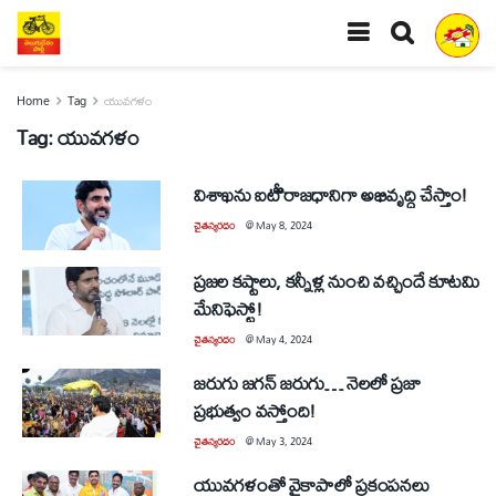
Home
Tag
యువగళం
Tag:
యువగళం
విశాఖను ఐటీి రాజధానిగా అభివృద్ధి చేస్తాం!
చైతన్యరధం
@
May 8, 2024
ప్రజల కష్టాలు, కన్నీళ్ల నుంచి వచ్చిందే కూటమి
మేనిఫెస్టో!
చైతన్యరధం
@
May 4, 2024
జరుగు జగన్‌ జరుగు… నెలలో ప్రజా
ప్రభుత్వం వస్తోంది!
చైతన్యరధం
@
May 3, 2024
యువగళంతో వైకాపాలో ప్రకంపనలు