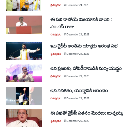
చైతన్యరధం
@
December 24, 2023
ఈ సభ రాబోయే విజయానికి నాంది :
ఎం.ఎస్‌.రాజు
చైతన్యరధం
@
December 21, 2023
ఇది వైసీపీ అంతిమ యాత్రకు ఆరంభ సభ
చైతన్యరధం
@
December 21, 2023
ఇది ప్రజలకు, దోపిడీదారుడికి మధ్య యుద్ధం
చైతన్యరధం
@
December 21, 2023
ఇది నవశకం, యుద్ధానికి ఆరంభం
చైతన్యరధం
@
December 21, 2023
ఈ సభతో వైసీపీ పతనం మొదలు: బుచ్చయ్య
చైతన్యరధం
@
December 20, 2023