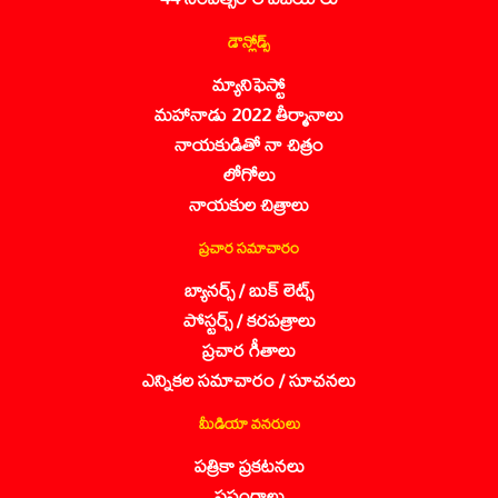
డౌన్లోడ్స్
మ్యానిఫెస్టో
మహానాడు 2022 తీర్మానాలు
నాయకుడితో నా చిత్రం
లోగోలు
నాయకుల చిత్రాలు
ప్రచార సమాచారం
బ్యానర్స్ / బుక్ లెట్స్
పోస్టర్స్ / కరపత్రాలు
ప్రచార గీతాలు
ఎన్నికల సమాచారం / సూచనలు
మీడియా వనరులు
పత్రికా ప్రకటనలు
ప్రసంగాలు