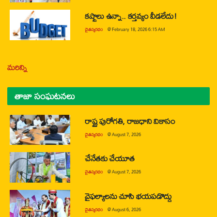
కష్టాలు ఉన్నా.. కర్తవ్యం వీడలేదు!
చైతన్యరధం
@
February 18, 2026 6:15 AM
మరిన్ని
తాజా సంఘటనలు
రాష్ట్ర పురోగతి, రాజధాని వికాసం
చైతన్యరధం
@
August 7, 2026
చేనేతకు చేయూత
చైతన్యరధం
@
August 7, 2026
వైఫల్యాలను చూసి భయపడొద్దు
చైతన్యరధం
@
August 6, 2026