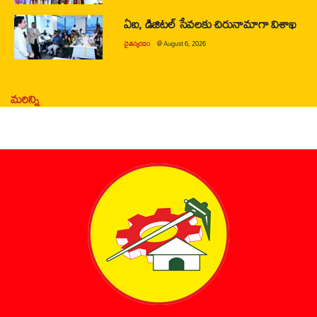
ఏఐ, డిజిటల్ సేవలకు చిరునామాగా విశాఖ
చైతన్యరధం
@
August 6, 2026
మరిన్ని