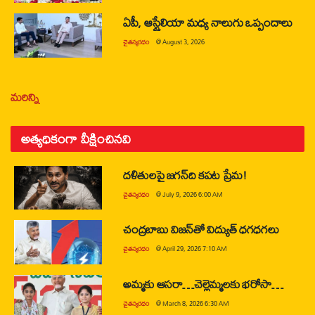
ఏపీ, ఆస్ట్రేలియా మధ్య నాలుగు ఒప్పందాలు
చైతన్యరధం
@
August 3, 2026
మరిన్ని
అత్యధికంగా వీక్షించినవి
దళితులపై జగన్‌ది కపట ప్రేమ!
చైతన్యరధం
@
July 9, 2026 6:00 AM
చంద్రబాబు విజన్‌తో విద్యుత్ ధగధగలు
చైతన్యరధం
@
April 29, 2026 7:10 AM
అమ్మకు ఆసరా…చెల్లెమ్మలకు భరోసా…
చైతన్యరధం
@
March 8, 2026 6:30 AM