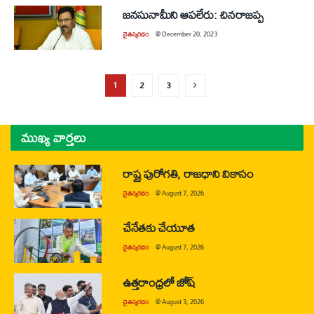
జనసునామీని ఆపలేరు: చినరాజప్ప
చైతన్యరధం
@
December 20, 2023
1
2
3
ముఖ్య వార్తలు
రాష్ట్ర పురోగతి, రాజధాని వికాసం
చైతన్యరధం
@
August 7, 2026
చేనేతకు చేయూత
చైతన్యరధం
@
August 7, 2026
ఉత్తరాంధ్రలో జోష్
చైతన్యరధం
@
August 3, 2026