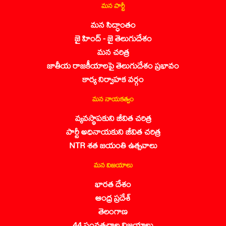
మన పార్టీ
మన సిద్ధాంతం
జై హింద్ - జై తెలుగుదేశం
మన చరిత్ర
జాతీయ రాజకీయాలపై తెలుగుదేశం ప్రభావం
కార్య నిర్వాహక వర్గం
మన నాయకత్వం
వ్యవస్థాపకుని జీవిత చరిత్ర
పార్టీ అధినాయకుని జీవిత చరిత్ర
NTR శత జయంతి ఉత్సవాలు
మన విజయాలు
భారత దేశం
ఆంధ్ర ప్రదేశ్
తెలంగాణ
44 సంవత్సరాల విజయాలు