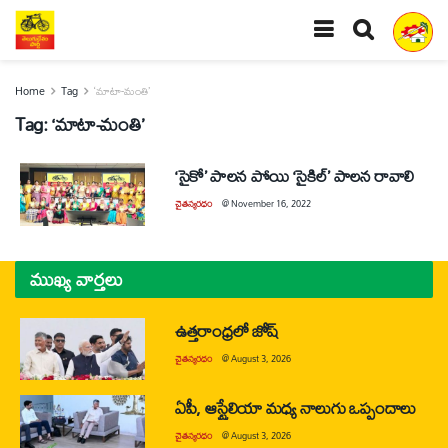
Home
Tag
‘మాటా-మంతి’
Tag:
‘మాటా-మంతి’
‘సైకో’ పాలన పోయి ‘సైకిల్‌’ పాలన రావాలి
చైతన్యరధం
@
November 16, 2022
ముఖ్య వార్తలు
ఉత్తరాంధ్రలో జోష్
చైతన్యరధం
@
August 3, 2026
ఏపీ, ఆస్ట్రేలియా మధ్య నాలుగు ఒప్పందాలు
చైతన్యరధం
@
August 3, 2026