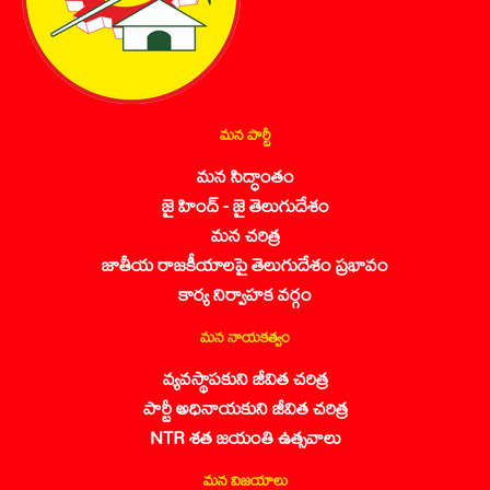
మన పార్టీ
మన సిద్ధాంతం
జై హింద్ - జై తెలుగుదేశం
మన చరిత్ర
జాతీయ రాజకీయాలపై తెలుగుదేశం ప్రభావం
కార్య నిర్వాహక వర్గం
మన నాయకత్వం
వ్యవస్థాపకుని జీవిత చరిత్ర
పార్టీ అధినాయకుని జీవిత చరిత్ర
NTR శత జయంతి ఉత్సవాలు
మన విజయాలు