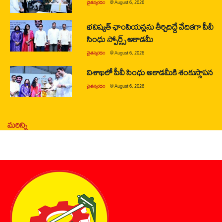
చైతన్యరధం
@
August 6, 2026
భవిష్యత్ ఛాంపియన్లను తీర్చిదిద్దే వేదికగా పీవీ
సింధు స్పోర్ట్స్ అకాడమీ
చైతన్యరధం
@
August 6, 2026
విశాఖలో పీవీ సింధు అకాడమీకి శంకుస్థాపన
చైతన్యరధం
@
August 6, 2026
మరిన్ని