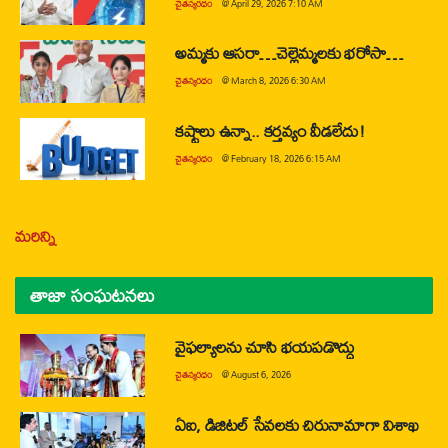
చైతన్యరధం
@
April 29, 2026 7:10 AM
అమ్మకు ఆసరా…చెల్లెమ్మలకు భరోసా…
చైతన్యరధం
@
March 8, 2026 6:30 AM
కష్టాలు ఉన్నా.. కర్తవ్యం వీడలేదు!
చైతన్యరధం
@
February 18, 2026 6:15 AM
మరిన్ని
తాజా సంఘటనలు
వైఫల్యాలను చూసి భయపడొద్దు
చైతన్యరధం
@
August 6, 2026
ఏఐ, డిజిటల్ సేవలకు చిరునామాగా విశాఖ