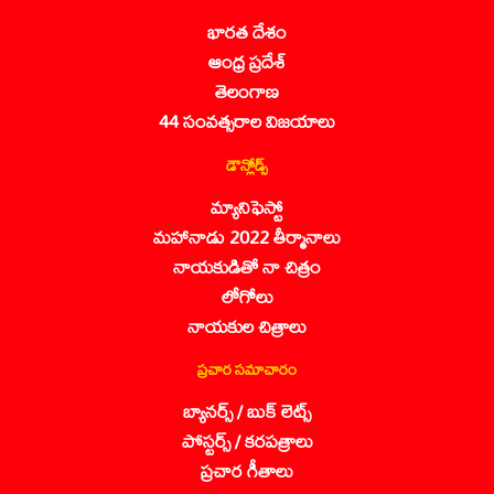
భారత దేశం
ఆంధ్ర ప్రదేశ్
తెలంగాణ
44 సంవత్సరాల విజయాలు
డౌన్లోడ్స్
మ్యానిఫెస్టో
మహానాడు 2022 తీర్మానాలు
నాయకుడితో నా చిత్రం
లోగోలు
నాయకుల చిత్రాలు
ప్రచార సమాచారం
బ్యానర్స్ / బుక్ లెట్స్
పోస్టర్స్ / కరపత్రాలు
ప్రచార గీతాలు