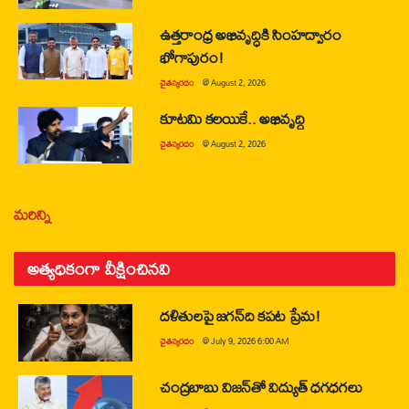
ఉత్తరాంధ్ర అభివృద్ధికి సింహద్వారం
భోగాపురం!
చైతన్యరధం
@
August 2, 2026
కూటమి కలయికే.. అభివృద్ధి
చైతన్యరధం
@
August 2, 2026
మరిన్ని
అత్యధికంగా వీక్షించినవి
దళితులపై జగన్‌ది కపట ప్రేమ!
చైతన్యరధం
@
July 9, 2026 6:00 AM
చంద్రబాబు విజన్‌తో విద్యుత్ ధగధగలు