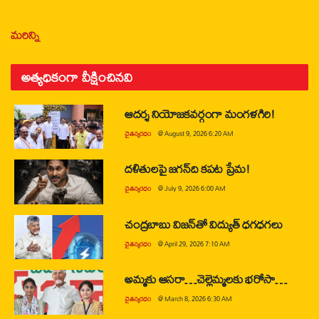
మరిన్ని
అత్యధికంగా వీక్షించినవి
ఆదర్శ నియోజకవర్గంగా మంగళగిరి!
చైతన్యరధం
@
August 9, 2026 6:20 AM
దళితులపై జగన్‌ది కపట ప్రేమ!
చైతన్యరధం
@
July 9, 2026 6:00 AM
చంద్రబాబు విజన్‌తో విద్యుత్ ధగధగలు
చైతన్యరధం
@
April 29, 2026 7:10 AM
అమ్మకు ఆసరా…చెల్లెమ్మలకు భరోసా…
చైతన్యరధం
@
March 8, 2026 6:30 AM