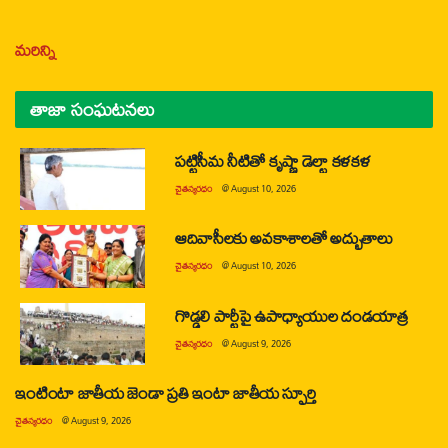
మరిన్ని
తాజా సంఘటనలు
పట్టిసీమ నీటితో కృష్ణా డెల్టా కళకళ
చైతన్యరధం
@
August 10, 2026
ఆదివాసీలకు అవకాశాలతో అద్భుతాలు
చైతన్యరధం
@
August 10, 2026
గొడ్డలి పార్టీపై ఉపాధ్యాయుల దండయాత్ర
చైతన్యరధం
@
August 9, 2026
ఇంటింటా జాతీయ జెండా ప్రతి ఇంటా జాతీయ స్ఫూర్తి
చైతన్యరధం
@
August 9, 2026