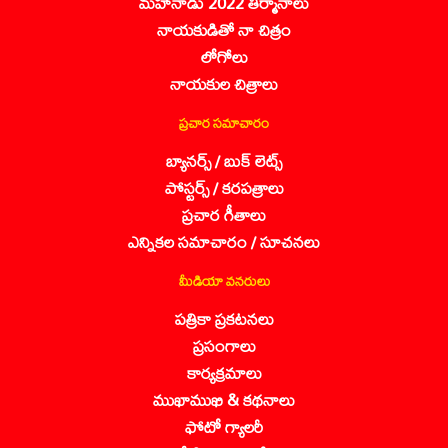
మహానాడు 2022 తీర్మానాలు
నాయకుడితో నా చిత్రం
లోగోలు
నాయకుల చిత్రాలు
ప్రచార సమాచారం
బ్యానర్స్ / బుక్ లెట్స్
పోస్టర్స్ / కరపత్రాలు
ప్రచార గీతాలు
ఎన్నికల సమాచారం / సూచనలు
మీడియా వనరులు
పత్రికా ప్రకటనలు
ప్రసంగాలు
కార్యక్రమాలు
ముఖాముఖి & కథనాలు
ఫోటో గ్యాలరీ