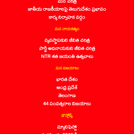
మన చరిత్ర
జాతీయ రాజకీయాలపై తెలుగుదేశం ప్రభావం
కార్య నిర్వాహక వర్గం
మన నాయకత్వం
వ్యవస్థాపకుని జీవిత చరిత్ర
పార్టీ అధినాయకుని జీవిత చరిత్ర
NTR శత జయంతి ఉత్సవాలు
మన విజయాలు
భారత దేశం
ఆంధ్ర ప్రదేశ్
తెలంగాణ
44 సంవత్సరాల విజయాలు
డౌన్లోడ్స్
మ్యానిఫెస్టో