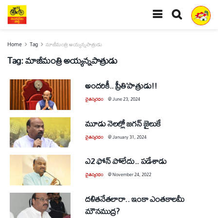
Home
Tag
మాజీమంత్రి అయ్యన్నపాత్రుడు
Tag:
మాజీమంత్రి అయ్యన్నపాత్రుడు
అందరికీ.. ప్రీతి’పాత్రుడు!!
చైతన్యరధం
@
June 23, 2024
మూడు నెలల్లో జగన్‌ జైలుకే
చైతన్యరధం
@
January 31, 2024
ఎ2 ఫోన్‌ పోలేదు.. పడేశాడు
చైతన్యరధం
@
November 24, 2022
దళితనేతలారా.. ఇంకా ఎంతకాలమీ
మౌనముద్ర?