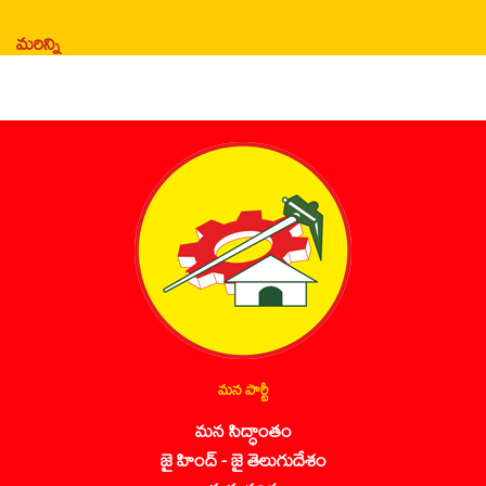
మరిన్ని
మన పార్టీ
మన సిద్ధాంతం
జై హింద్ - జై తెలుగుదేశం