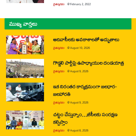
చైతన్యరధం
@
February 2, 2022
ముఖ్య వార్తలు
ఆదివాసీలకు అవకాశాలతో అద్భుతాలు
చైతన్యరధం
@
August 10, 2026
గొడ్డలి పార్టీపై ఉపాధ్యాయుల దండయాత్ర
చైతన్యరధం
@
August 9, 2026
ఇక నిరంతర కార్యక్రమంగా జలధార-
జలహారతి
చైతన్యరధం
@
August 9, 2026
చట్టం చేస్తున్నాం…బీసీలకు సంరక్షణ
కల్పిస్తాం
చైతన్యరధం
@
August 8, 2026