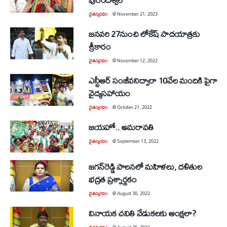
చైతన్యరధం
@
November 21, 2023
జనవరి 27నుంచి లోకేష్‌ పాదయాత్రకు
శ్రీకారం
చైతన్యరధం
@
November 12, 2022
ఎన్టీఆర్‌ సంజీవనిద్వారా 10వేల మందికి పైగా
వైద్యసహాయం
చైతన్యరధం
@
October 21, 2022
జయహో.. అమరావతి
చైతన్యరధం
@
September 13, 2022
జగన్‌రెడ్డి పాలనలో మహిళలు, దళితుల
భద్రత ప్రశ్నార్థకం
చైతన్యరధం
@
August 30, 2022
వినాయక చవితి వేడుకలకు ఆంక్షలా?