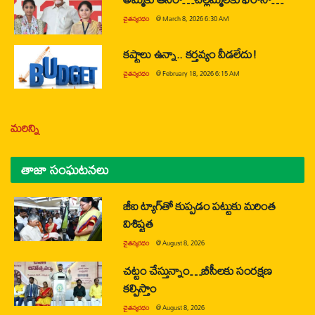
చైతన్యరధం
@
March 8, 2026 6:30 AM
కష్టాలు ఉన్నా.. కర్తవ్యం వీడలేదు!
చైతన్యరధం
@
February 18, 2026 6:15 AM
మరిన్ని
తాజా సంఘటనలు
జీఐ ట్యాగ్‌తో కుప్పడం పట్టుకు మరింత
విశిష్టత
చైతన్యరధం
@
August 8, 2026
చట్టం చేస్తున్నాం…బీసీలకు సంరక్షణ
కల్పిస్తాం
చైతన్యరధం
@
August 8, 2026