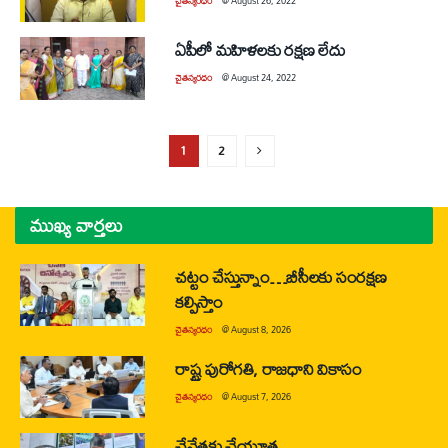
చైతన్యరధం
@
August 26, 2022
ఏపీలో మహిళలకు రక్షణ లేదు
చైతన్యరధం
@
August 24, 2022
1
2
ముఖ్య వార్తలు
చట్టం చేస్తున్నాం…బీసీలకు సంరక్షణ
కల్పిస్తాం
చైతన్యరధం
@
August 8, 2026
రాష్ట్ర పురోగతి, రాజధాని వికాసం
చైతన్యరధం
@
August 7, 2026
చేనేతకు చేయూత