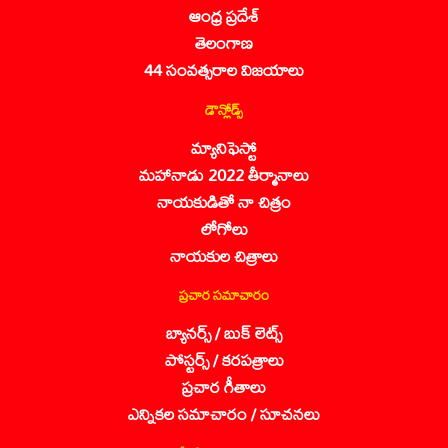
ఆంధ్ర ప్రదేశ్
తెలంగాణ
44 సంవత్సరాల విజయాలు
డౌన్లోడ్స్
మ్యానిఫెస్టో
మహానాడు 2022 తీర్మానాలు
నాయకుడితో నా చిత్రం
లోగోలు
నాయకుల చిత్రాలు
ప్రచార సమాచారం
బ్యానర్స్ / బుక్ లెట్స్
పోస్టర్స్ / కరపత్రాలు
ప్రచార గీతాలు
ఎన్నికల సమాచారం / సూచనలు