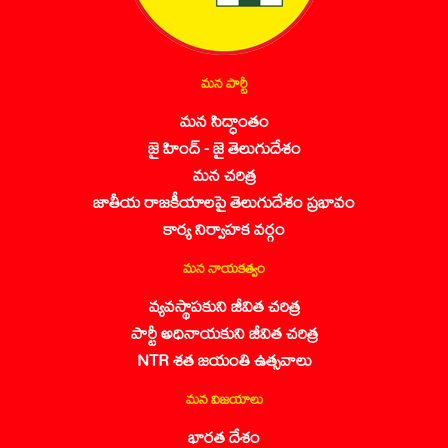
మన పార్టీ
మన సిద్ధాంతం
జై హింద్ - జై తెలుగుదేశం
మన చరిత్ర
జాతీయ రాజకీయాలపై తెలుగుదేశం ప్రభావం
కార్య నిర్వాహక వర్గం
మన నాయకత్వం
వ్యవస్థాపకుని జీవిత చరిత్ర
పార్టీ అధినాయకుని జీవిత చరిత్ర
NTR శత జయంతి ఉత్సవాలు
మన విజయాలు
భారత దేశం