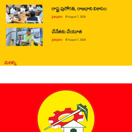
రాష్ట్ర పురోగతి, రాజధాని వికాసం
చైతన్యరధం
@
August 7, 2026
చేనేతకు చేయూత
చైతన్యరధం
@
August 7, 2026
మరిన్ని