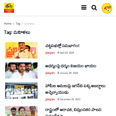
Home
Tag
మహిళలు
Tag:
మహిళలు
చట్టసభల్లో సమభాగం!
చైతన్యరధం
@
April 24, 2024
అధర్మంపై ధర్మం విజయం ఖాయం
చైతన్యరధం
@
January 26, 2024
హామీల అమలుపై జగన్‌వి పచ్చి అబద్ధాలు:
అచ్చెన్నాయుడు
చైతన్యరధం
@
December 29, 2023
రాష్ట్రంలో అరాచక, విధ్వంసకర పాలన:
పురందేశ్వరి