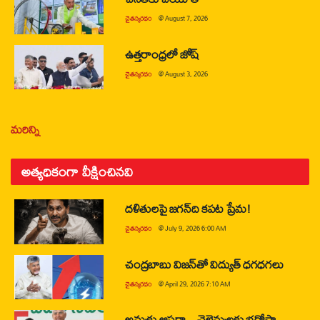
చైతన్యరధం
@
August 7, 2026
ఉత్తరాంధ్రలో జోష్
చైతన్యరధం
@
August 3, 2026
మరిన్ని
అత్యధికంగా వీక్షించినవి
దళితులపై జగన్‌ది కపట ప్రేమ!
చైతన్యరధం
@
July 9, 2026 6:00 AM
చంద్రబాబు విజన్‌తో విద్యుత్ ధగధగలు
చైతన్యరధం
@
April 29, 2026 7:10 AM
అమ్మకు ఆసరా…చెల్లెమ్మలకు భరోసా…