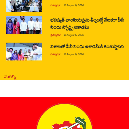
చైతన్యరధం
@
August 6, 2026
భవిష్యత్ ఛాంపియన్లను తీర్చిదిద్దే వేదికగా పీవీ
సింధు స్పోర్ట్స్ అకాడమీ
చైతన్యరధం
@
August 6, 2026
విశాఖలో పీవీ సింధు అకాడమీకి శంకుస్థాపన
చైతన్యరధం
@
August 6, 2026
మరిన్ని