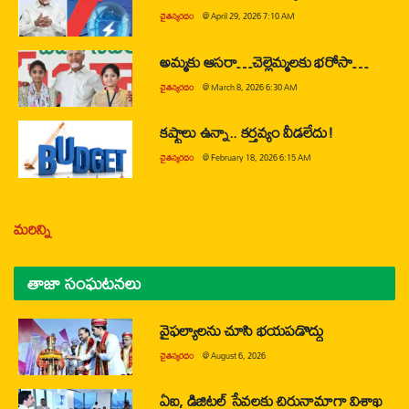
చైతన్యరధం
@
April 29, 2026 7:10 AM
అమ్మకు ఆసరా…చెల్లెమ్మలకు భరోసా…
చైతన్యరధం
@
March 8, 2026 6:30 AM
కష్టాలు ఉన్నా.. కర్తవ్యం వీడలేదు!
చైతన్యరధం
@
February 18, 2026 6:15 AM
మరిన్ని
తాజా సంఘటనలు
వైఫల్యాలను చూసి భయపడొద్దు
చైతన్యరధం
@
August 6, 2026
ఏఐ, డిజిటల్ సేవలకు చిరునామాగా విశాఖ