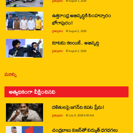
చైతన్యరధం
@
August 3, 2026
ఉత్తరాంధ్ర అభివృద్ధికి సింహద్వారం
భోగాపురం!
చైతన్యరధం
@
August 2, 2026
కూటమి కలయికే.. అభివృద్ధి
చైతన్యరధం
@
August 2, 2026
మరిన్ని
అత్యధికంగా వీక్షించినవి
దళితులపై జగన్‌ది కపట ప్రేమ!
చైతన్యరధం
@
July 9, 2026 6:00 AM
చంద్రబాబు విజన్‌తో విద్యుత్ ధగధగలు