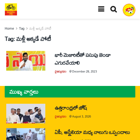
Home
Tag
మళ్లీ అక్కడే పోటీ
Tag:
మళ్లీ అక్కడే పోటీ
భారీ మెజారిటీతో పసుపు జెండా
ఎగురవేయాలి
చైతన్యరధం
@
December 28, 2023
ముఖ్య వార్తలు
ఉత్తరాంధ్రలో జోష్
చైతన్యరధం
@
August 3, 2026
ఏపీ, ఆస్ట్రేలియా మధ్య నాలుగు ఒప్పందాలు