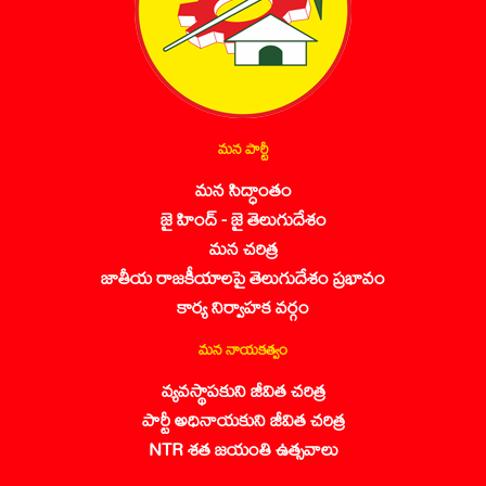
మన పార్టీ
మన సిద్ధాంతం
జై హింద్ - జై తెలుగుదేశం
మన చరిత్ర
జాతీయ రాజకీయాలపై తెలుగుదేశం ప్రభావం
కార్య నిర్వాహక వర్గం
మన నాయకత్వం
వ్యవస్థాపకుని జీవిత చరిత్ర
పార్టీ అధినాయకుని జీవిత చరిత్ర
NTR శత జయంతి ఉత్సవాలు