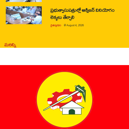
ప్రభుత్వాసుపత్రుల్లో ఆక్సిజన్ వినియోగం
లెక్కలు తేల్చాలి
చైతన్యరధం
@
August 4, 2026
మరిన్ని