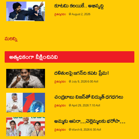
కూటమి కలయికే.. అభివృద్ధి
చైతన్యరధం
@
August 2, 2026
మరిన్ని
అత్యధికంగా వీక్షించినవి
దళితులపై జగన్‌ది కపట ప్రేమ!
చైతన్యరధం
@
July 9, 2026 6:00 AM
చంద్రబాబు విజన్‌తో విద్యుత్ ధగధగలు
చైతన్యరధం
@
April 29, 2026 7:10 AM
అమ్మకు ఆసరా…చెల్లెమ్మలకు భరోసా…
చైతన్యరధం
@
March 8, 2026 6:30 AM