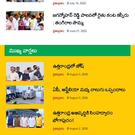
చైతన్యరధం
@
July 14, 2022
జగన్మోహన్ రెడ్డి పాలనలో రైతు కంట కన్నీరు
: తంగిరాల సౌమ్య
చైతన్యరధం
@
June 21, 2022
ముఖ్య వార్తలు
ఉత్తరాంధ్రలో జోష్
చైతన్యరధం
@
August 3, 2026
ఏపీ, ఆస్ట్రేలియా మధ్య నాలుగు ఒప్పందాలు
చైతన్యరధం
@
August 3, 2026
ఉత్తరాంధ్ర అభివృద్ధికి సింహద్వారం
భోగాపురం!
చైతన్యరధం
@
August 2, 2026