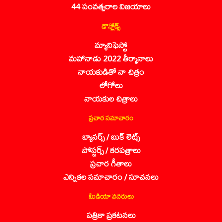
44 సంవత్సరాల విజయాలు
డౌన్లోడ్స్
మ్యానిఫెస్టో
మహానాడు 2022 తీర్మానాలు
నాయకుడితో నా చిత్రం
లోగోలు
నాయకుల చిత్రాలు
ప్రచార సమాచారం
బ్యానర్స్ / బుక్ లెట్స్
పోస్టర్స్ / కరపత్రాలు
ప్రచార గీతాలు
ఎన్నికల సమాచారం / సూచనలు
మీడియా వనరులు
పత్రికా ప్రకటనలు