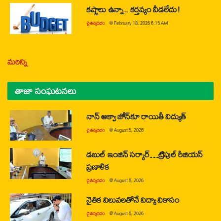
కష్టాలు ఉన్నా.. కర్తవ్యం వీడలేదు!
చైతన్యరధం
@
February 18, 2026 6:15 AM
మరిన్ని
తాజా సంఘటనలు
నాన్ ఆక్వా జోన్‌కూ రాయితీ విద్యుత్
చైతన్యరధం
@
August 5, 2026
డబుల్ ఇంజిన్ సర్కార్…ట్రిపుల్ రీజియన్
ప్రణాళిక
చైతన్యరధం
@
August 5, 2026
నైతిక విలువలతోనే విద్యా వికాసం
చైతన్యరధం
@
August 5, 2026