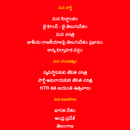
మన పార్టీ
మన సిద్ధాంతం
జై హింద్ - జై తెలుగుదేశం
మన చరిత్ర
జాతీయ రాజకీయాలపై తెలుగుదేశం ప్రభావం
కార్య నిర్వాహక వర్గం
మన నాయకత్వం
వ్యవస్థాపకుని జీవిత చరిత్ర
పార్టీ అధినాయకుని జీవిత చరిత్ర
NTR శత జయంతి ఉత్సవాలు
మన విజయాలు
భారత దేశం
ఆంధ్ర ప్రదేశ్
తెలంగాణ