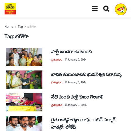
Home
Tag
భరోసా
Tag:
భరోసా
పార్టీ అండగా ఉంటుంది
చైతన్యరధం
@
January 6, 2024
బాధిత కుటుంబాలకు భువనేశ్వరి పరామర్శ
చైతన్యరధం
@
January 4, 2024
నేటి నుంచి మళ్లీ ‘నిజం గెలవాలి
చైతన్యరధం
@
January 3, 2024
రైతు ఆత్మహత్యలు కావు.. జగన్‌ సర్కార్‌
హత్యలే: లోకేష్‌