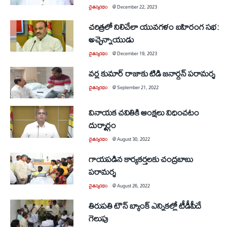
చైతన్యరధం
@
December 22, 2023
చరిత్రలో నిలిచేలా యువగళం బహిరంగ సభ:
అచ్చెన్నాయుడు
చైతన్యరధం
@
December 19, 2023
వర్ల కుమార్‌ రాజాకు టిడి జనార్దన్‌ పరామర్శ
చైతన్యరధం
@
September 21, 2022
వినాయక చవితికి ఆంక్షలు విధించటం
దుర్మార్గం
చైతన్యరధం
@
August 30, 2022
గాయపడిన కార్యకర్తలకు చంద్రబాబు
పరామర్శ
చైతన్యరధం
@
August 26, 2022
తిరుపతి టౌన్‌ బ్యాంక్‌ ఎన్నికల్లో టీడీపీదే
గెలుపు