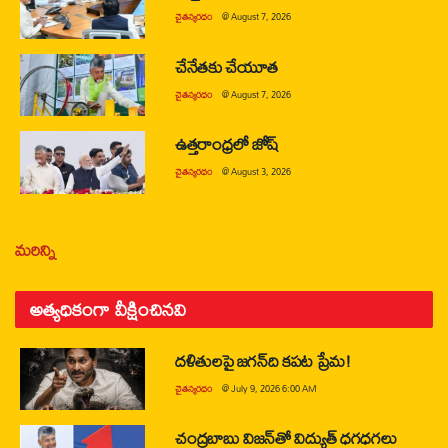
చైతన్యరధం
@
August 7, 2026
చేనేతకు చేయూత
చైతన్యరధం
@
August 7, 2026
ఉత్తరాంధ్రలో జోష్
చైతన్యరధం
@
August 3, 2026
మరిన్ని
అత్యధికంగా వీక్షించినవి
దళితులపై జగన్‌ది కపట ప్రేమ!
చైతన్యరధం
@
July 9, 2026 6:00 AM
చంద్రబాబు విజన్‌తో విద్యుత్ ధగధగలు