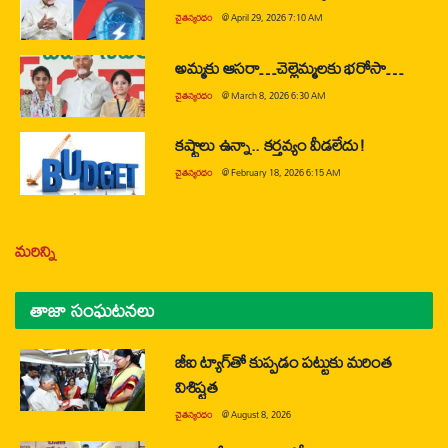
చైతన్యరధం
@
April 29, 2026 7:10 AM
అమ్మకు ఆసరా…చెల్లెమ్మలకు భరోసా…
చైతన్యరధం
@
March 8, 2026 6:30 AM
కష్టాలు ఉన్నా.. కర్తవ్యం వీడలేదు!
చైతన్యరధం
@
February 18, 2026 6:15 AM
మరిన్ని
తాజా సంఘటనలు
జీఐ ట్యాగ్‌తో కుప్పడం పట్టుకు మరింత
విశిష్టత
చైతన్యరధం
@
August 8, 2026