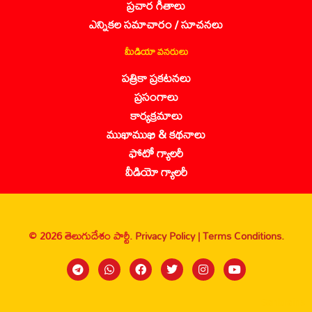
ప్రచార గీతాలు
ఎన్నికల సమాచారం / సూచనలు
మీడియా వనరులు
పత్రికా ప్రకటనలు
ప్రసంగాలు
కార్యక్రమాలు
ముఖాముఖి & కథనాలు
ఫోటో గ్యాలరీ
వీడియో గ్యాలరీ
© 2026 తెలుగుదేశం పార్టీ.
Privacy Policy |
Terms Conditions.
Sanbrains