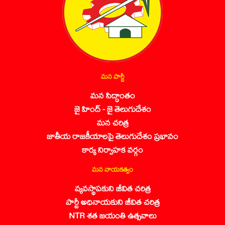
మన పార్టీ
మన సిద్ధాంతం
జై హింద్ - జై తెలుగుదేశం
మన చరిత్ర
జాతీయ రాజకీయాలపై తెలుగుదేశం ప్రభావం
కార్య నిర్వాహక వర్గం
మన నాయకత్వం
వ్యవస్థాపకుని జీవిత చరిత్ర
పార్టీ అధినాయకుని జీవిత చరిత్ర
NTR శత జయంతి ఉత్సవాలు