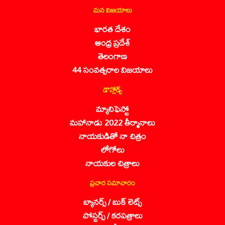
మన విజయాలు
భారత దేశం
ఆంధ్ర ప్రదేశ్
తెలంగాణ
44 సంవత్సరాల విజయాలు
డౌన్లోడ్స్
మ్యానిఫెస్టో
మహానాడు 2022 తీర్మానాలు
నాయకుడితో నా చిత్రం
లోగోలు
నాయకుల చిత్రాలు
ప్రచార సమాచారం
బ్యానర్స్ / బుక్ లెట్స్
పోస్టర్స్ / కరపత్రాలు