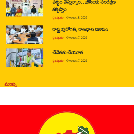
చట్టం చేస్తున్నాం…బీసీలకు సంరక్షణ
కల్పిస్తాం
చైతన్యరధం
@
August 8, 2026
రాష్ట్ర పురోగతి, రాజధాని వికాసం
చైతన్యరధం
@
August 7, 2026
చేనేతకు చేయూత
చైతన్యరధం
@
August 7, 2026
మరిన్ని