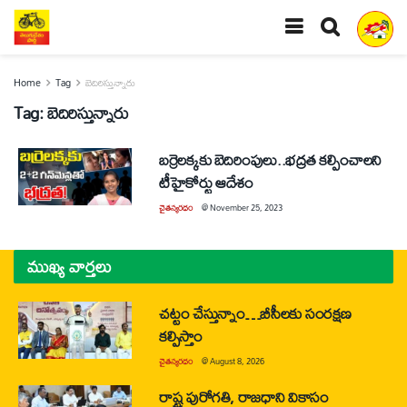
Home
Tag
బెదిరిస్తున్నారు
Tag:
బెదిరిస్తున్నారు
బర్రెలక్కకు బెదిరింపులు..భద్రత కల్పించాలని
టీహైకోర్టు ఆదేశం
చైతన్యరధం
@
November 25, 2023
ముఖ్య వార్తలు
చట్టం చేస్తున్నాం…బీసీలకు సంరక్షణ
కల్పిస్తాం
చైతన్యరధం
@
August 8, 2026
రాష్ట్ర పురోగతి, రాజధాని వికాసం