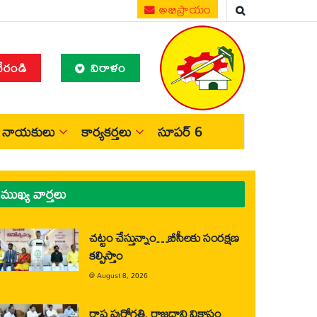
అభిప్రాయం
చేరండి
విరాళం
నాయకులు
కార్యకర్తలు
సూపర్ 6
ముఖ్య వార్తలు
చట్టం చేస్తున్నాం…బీసీలకు సంరక్షణ
కల్పిస్తాం
@
August 8, 2026
రాష్ట్ర పురోగతి, రాజధాని వికాసం