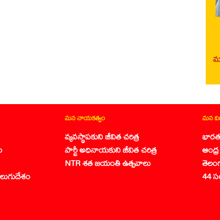
మర
మన నాయకత్వం
మన వ
వ్యవస్థాపకుని జీవిత చరిత్ర
భారత
ం
పార్టీ అధినాయకుని జీవిత చరిత్ర
ఆంధ్ర 
NTR శత జయంతి ఉత్సవాలు
తెలం
లుగుదేశం
44 స