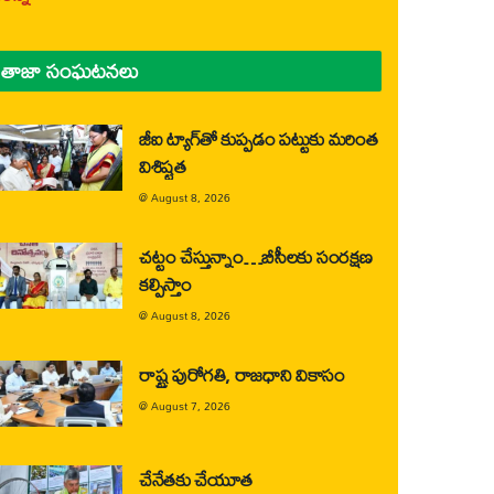
తాజా సంఘటనలు
జీఐ ట్యాగ్‌తో కుప్పడం పట్టుకు మరింత
విశిష్టత
@
August 8, 2026
చట్టం చేస్తున్నాం…బీసీలకు సంరక్షణ
కల్పిస్తాం
@
August 8, 2026
రాష్ట్ర పురోగతి, రాజధాని వికాసం
@
August 7, 2026
చేనేతకు చేయూత