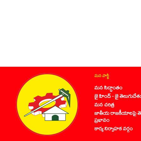
మన పార్టీ
మన సిద్ధాంతం
జై హింద్ - జై తెలుగుదేశ
మన చరిత్ర
జాతీయ రాజకీయాలపై తె
ప్రభావం
కార్య నిర్వాహక వర్గం