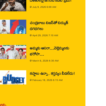
దళితులపై జగన్‌ది కపట ప్రేమ!
@
July 9, 2026 6:00 AM
చంద్రబాబు విజన్‌తో విద్యుత్
ధగధగలు
@
April 29, 2026 7:10 AM
అమ్మకు ఆసరా…చెల్లెమ్మలకు
భరోసా…
@
March 8, 2026 6:30 AM
కష్టాలు ఉన్నా.. కర్తవ్యం వీడలేదు!
@
February 18, 2026 6:15 AM
ిన్ని