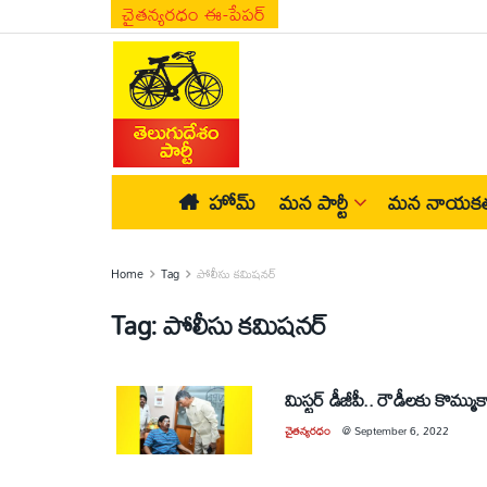
చైతన్యరధం ఈ-పేపర్
హోమ్
మన పార్టీ
మన నాయకత
Home
Tag
పోలీసు కమిషనర్‌
Tag:
పోలీసు కమిషనర్‌
మిస్టర్‌ డీజీపీ.. రౌడీలకు కొమ్ము
చైతన్యరధం
@
September 6, 2022