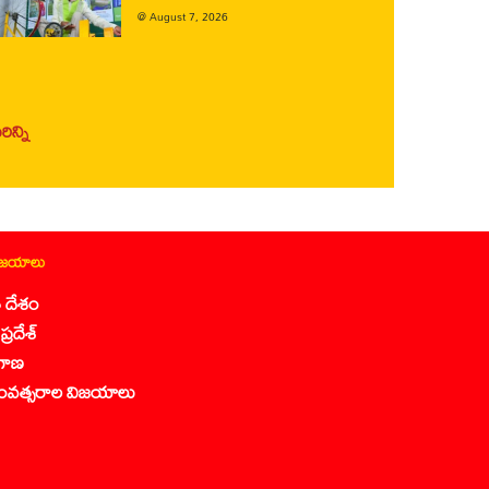
@
August 7, 2026
ిన్ని
ిజయాలు
 దేశం
ప్రదేశ్
గాణ
ంవత్సరాల విజయాలు