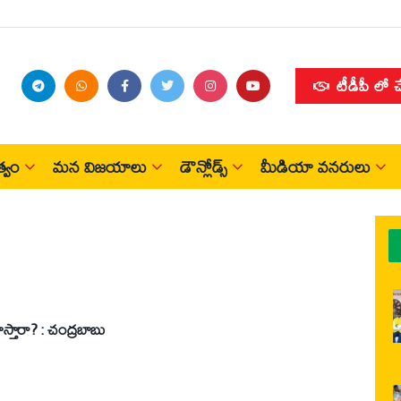
టీడీపీ లో 
్వం
మన విజయాలు
డౌన్లోడ్స్
మీడియా వనరులు
కాస్తారా? : చంద్రబాబు