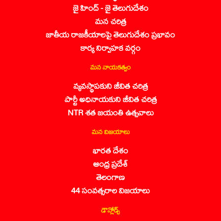
జై హింద్ - జై తెలుగుదేశం
మన చరిత్ర
జాతీయ రాజకీయాలపై తెలుగుదేశం ప్రభావం
కార్య నిర్వాహక వర్గం
మన నాయకత్వం
వ్యవస్థాపకుని జీవిత చరిత్ర
పార్టీ అధినాయకుని జీవిత చరిత్ర
NTR శత జయంతి ఉత్సవాలు
మన విజయాలు
భారత దేశం
ఆంధ్ర ప్రదేశ్
తెలంగాణ
44 సంవత్సరాల విజయాలు
డౌన్లోడ్స్