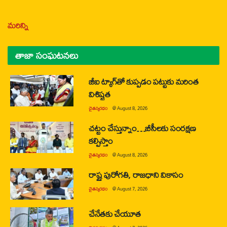
మరిన్ని
తాజా సంఘటనలు
జీఐ ట్యాగ్‌తో కుప్పడం పట్టుకు మరింత
విశిష్టత
చైతన్యరధం
@
August 8, 2026
చట్టం చేస్తున్నాం…బీసీలకు సంరక్షణ
కల్పిస్తాం
చైతన్యరధం
@
August 8, 2026
రాష్ట్ర పురోగతి, రాజధాని వికాసం
చైతన్యరధం
@
August 7, 2026
చేనేతకు చేయూత