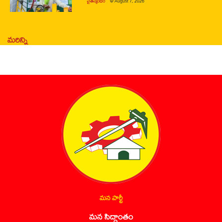
చైతన్యరధం
@
August 7, 2026
మరిన్ని
మన పార్టీ
మన సిద్ధాంతం