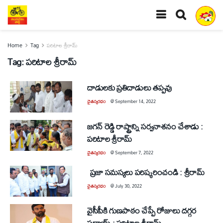
Home
Tag
పరిటాల శ్రీరామ్
Tag:
పరిటాల శ్రీరామ్
దాడులకు ప్రతిదాడులు తప్పవు
చైతన్యరధం
@
September 14, 2022
జగన్ రెడ్డి రాష్ట్రాన్ని సర్వనాశనం చేశాడు :
పరిటాల శ్రీరామ్
చైతన్యరధం
@
September 7, 2022
ప్రజా సమస్యలు పరిష్కరించండి : శ్రీరామ్
చైతన్యరధం
@
July 30, 2022
వైసీపీకి గుణపాఠం చేప్పే రోజులు దగ్గర
పడ్డాయ్ : పరిటాల శ్రీరామ్