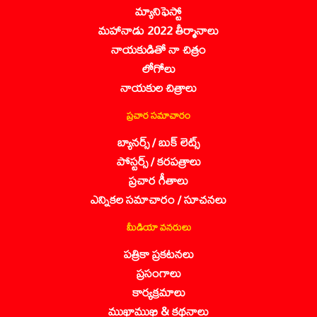
మ్యానిఫెస్టో
మహానాడు 2022 తీర్మానాలు
నాయకుడితో నా చిత్రం
లోగోలు
నాయకుల చిత్రాలు
ప్రచార సమాచారం
బ్యానర్స్ / బుక్ లెట్స్
పోస్టర్స్ / కరపత్రాలు
ప్రచార గీతాలు
ఎన్నికల సమాచారం / సూచనలు
మీడియా వనరులు
పత్రికా ప్రకటనలు
ప్రసంగాలు
కార్యక్రమాలు
ముఖాముఖి & కథనాలు