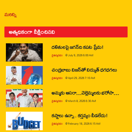
మరిన్ని
అత్యధికంగా వీక్షించినవి
దళితులపై జగన్‌ది కపట ప్రేమ!
చైతన్యరధం
@
July 9, 2026 6:00 AM
చంద్రబాబు విజన్‌తో విద్యుత్ ధగధగలు
చైతన్యరధం
@
April 29, 2026 7:10 AM
అమ్మకు ఆసరా…చెల్లెమ్మలకు భరోసా…
చైతన్యరధం
@
March 8, 2026 6:30 AM
కష్టాలు ఉన్నా.. కర్తవ్యం వీడలేదు!
చైతన్యరధం
@
February 18, 2026 6:15 AM