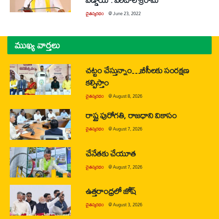
చైతన్యరధం
@
June 23, 2022
ముఖ్య వార్తలు
చట్టం చేస్తున్నాం…బీసీలకు సంరక్షణ
కల్పిస్తాం
చైతన్యరధం
@
August 8, 2026
రాష్ట్ర పురోగతి, రాజధాని వికాసం
చైతన్యరధం
@
August 7, 2026
చేనేతకు చేయూత
చైతన్యరధం
@
August 7, 2026
ఉత్తరాంధ్రలో జోష్
చైతన్యరధం
@
August 3, 2026