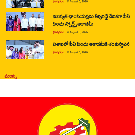
చైతన్యరధం
@
August 6, 2026
భవిష్యత్ ఛాంపియన్లను తీర్చిదిద్దే వేదికగా పీవీ
సింధు స్పోర్ట్స్ అకాడమీ
చైతన్యరధం
@
August 6, 2026
విశాఖలో పీవీ సింధు అకాడమీకి శంకుస్థాపన
చైతన్యరధం
@
August 6, 2026
మరిన్ని