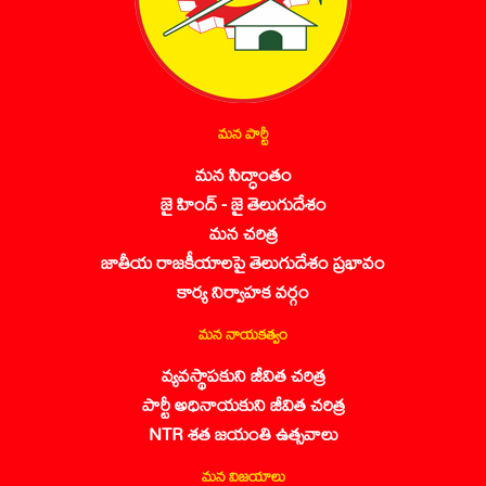
మన పార్టీ
మన సిద్ధాంతం
జై హింద్ - జై తెలుగుదేశం
మన చరిత్ర
జాతీయ రాజకీయాలపై తెలుగుదేశం ప్రభావం
కార్య నిర్వాహక వర్గం
మన నాయకత్వం
వ్యవస్థాపకుని జీవిత చరిత్ర
పార్టీ అధినాయకుని జీవిత చరిత్ర
NTR శత జయంతి ఉత్సవాలు
మన విజయాలు