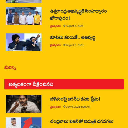
ఉత్తరాంధ్ర అభివృద్ధికి సింహద్వారం
భోగాపురం!
చైతన్యరధం
@
August 2, 2026
కూటమి కలయికే.. అభివృద్ధి
చైతన్యరధం
@
August 2, 2026
మరిన్ని
అత్యధికంగా వీక్షించినవి
దళితులపై జగన్‌ది కపట ప్రేమ!
చైతన్యరధం
@
July 9, 2026 6:00 AM
చంద్రబాబు విజన్‌తో విద్యుత్ ధగధగలు