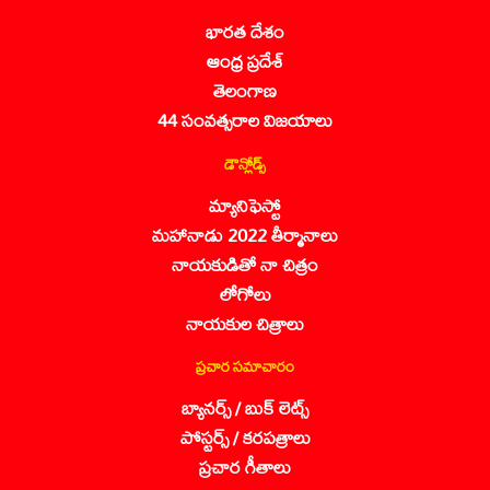
భారత దేశం
ఆంధ్ర ప్రదేశ్
తెలంగాణ
44 సంవత్సరాల విజయాలు
డౌన్లోడ్స్
మ్యానిఫెస్టో
మహానాడు 2022 తీర్మానాలు
నాయకుడితో నా చిత్రం
లోగోలు
నాయకుల చిత్రాలు
ప్రచార సమాచారం
బ్యానర్స్ / బుక్ లెట్స్
పోస్టర్స్ / కరపత్రాలు
ప్రచార గీతాలు