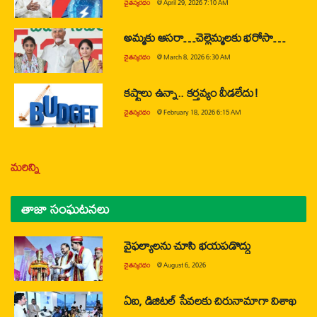
చైతన్యరధం
@
April 29, 2026 7:10 AM
అమ్మకు ఆసరా…చెల్లెమ్మలకు భరోసా…
చైతన్యరధం
@
March 8, 2026 6:30 AM
కష్టాలు ఉన్నా.. కర్తవ్యం వీడలేదు!
చైతన్యరధం
@
February 18, 2026 6:15 AM
మరిన్ని
తాజా సంఘటనలు
వైఫల్యాలను చూసి భయపడొద్దు
చైతన్యరధం
@
August 6, 2026
ఏఐ, డిజిటల్ సేవలకు చిరునామాగా విశాఖ