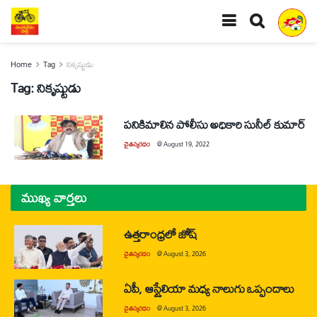
Home
Tag
నికృష్టుడు
Tag:
నికృష్టుడు
పనికిమాలిన పోలీసు అధికారి సునీల్‌ కుమార్‌
చైతన్యరధం
@
August 19, 2022
ముఖ్య వార్తలు
ఉత్తరాంధ్రలో జోష్
చైతన్యరధం
@
August 3, 2026
ఏపీ, ఆస్ట్రేలియా మధ్య నాలుగు ఒప్పందాలు
చైతన్యరధం
@
August 3, 2026