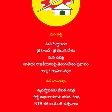
మన పార్టీ
మన సిద్ధాంతం
జై హింద్ - జై తెలుగుదేశం
మన చరిత్ర
జాతీయ రాజకీయాలపై తెలుగుదేశం ప్రభావం
కార్య నిర్వాహక వర్గం
మన నాయకత్వం
వ్యవస్థాపకుని జీవిత చరిత్ర
పార్టీ అధినాయకుని జీవిత చరిత్ర
NTR శత జయంతి ఉత్సవాలు