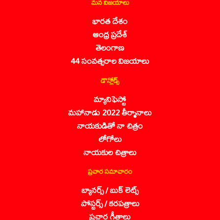
మన విజయాలు
భారత దేశం
ఆంధ్ర ప్రదేశ్
తెలంగాణ
44 సంవత్సరాల విజయాలు
డౌన్లోడ్స్
మ్యానిఫెస్టో
మహానాడు 2022 తీర్మానాలు
నాయకుడితో నా చిత్రం
లోగోలు
నాయకుల చిత్రాలు
ప్రచార సమాచారం
బ్యానర్స్ / బుక్ లెట్స్
పోస్టర్స్ / కరపత్రాలు
ప్రచార గీతాలు