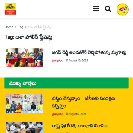
Home
Tag
దిశా పోలీస్‌ స్టేషన్లు
Tag:
దిశా పోలీస్‌ స్టేషన్లు
జగన్‌ రెడ్డి అండతోనే రెచ్చిపోతున్న మృగాళ్లు
చైతన్యరధం
@
August 10, 2022
ముఖ్య వార్తలు
చట్టం చేస్తున్నాం…బీసీలకు సంరక్షణ
కల్పిస్తాం
చైతన్యరధం
@
August 8, 2026
రాష్ట్ర పురోగతి, రాజధాని వికాసం