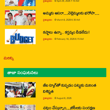
చైతన్యరధం
@
April 29, 2026 7:10 AM
అమ్మకు ఆసరా…చెల్లెమ్మలకు భరోసా…
చైతన్యరధం
@
March 8, 2026 6:30 AM
కష్టాలు ఉన్నా.. కర్తవ్యం వీడలేదు!
చైతన్యరధం
@
February 18, 2026 6:15 AM
మరిన్ని
తాజా సంఘటనలు
జీఐ ట్యాగ్‌తో కుప్పడం పట్టుకు మరింత
విశిష్టత
చైతన్యరధం
@
August 8, 2026
చట్టం చేస్తున్నాం…బీసీలకు సంరక్షణ