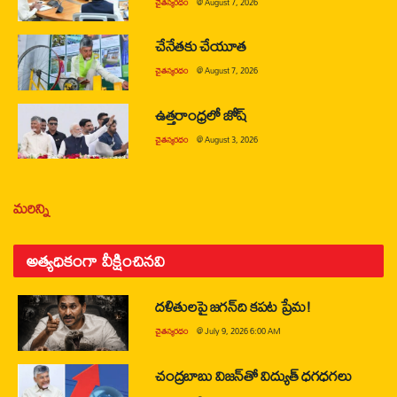
చైతన్యరధం
@
August 7, 2026
చేనేతకు చేయూత
చైతన్యరధం
@
August 7, 2026
ఉత్తరాంధ్రలో జోష్
చైతన్యరధం
@
August 3, 2026
మరిన్ని
అత్యధికంగా వీక్షించినవి
దళితులపై జగన్‌ది కపట ప్రేమ!
చైతన్యరధం
@
July 9, 2026 6:00 AM
చంద్రబాబు విజన్‌తో విద్యుత్ ధగధగలు