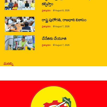
కల్పిస్తాం
చైతన్యరధం
@
August 8, 2026
రాష్ట్ర పురోగతి, రాజధాని వికాసం
చైతన్యరధం
@
August 7, 2026
చేనేతకు చేయూత
చైతన్యరధం
@
August 7, 2026
మరిన్ని